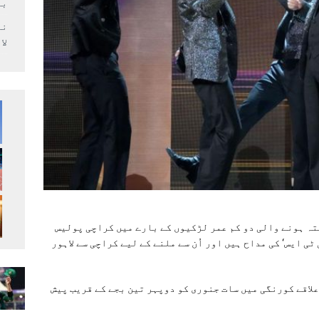
بر
لا
تہ ہونے والی دو کم عمر لڑکیوں کے بارے میں کراچی پولیس
ٹی ایس‘ کی مداح ہیں اور اُن سے ملنے کے لیے کراچی سے لاہور
لاقے کورنگی میں سات جنوری کو دوپہر تین بجے کے قریب پیش