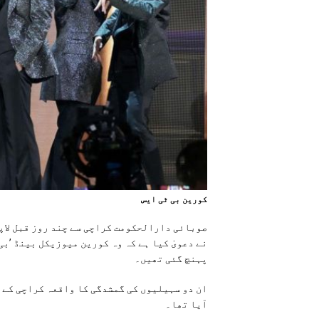
کورين بی ٹی ايس
صوبائی دارالحکومت کراچی سے چند روز قبل لاپ
نے دعویٰ کیا ہے کہ وہ کورین میوزیکل بینڈ ’بی 
پہنچ گئی تھیں۔
ان دو سہیلیوں کی گمشدگی کا واقعہ کراچی کے ع
آیا تھا۔