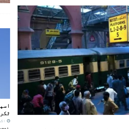
اسپی
ٹکرا
اگست 7,