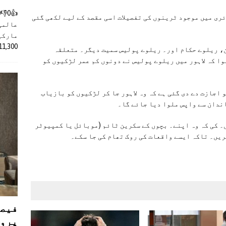
ئری میں موجود ٹرینوں کی تفصیلات اسی مقصد کے لیے لکھی گئی
عالمی
مارکیٹ
11,300 روپے کے اضافے کے بعد 4 لا
ن، ریلوے حکام اور۔ ریلوے پولیس سمیت دیگر۔ متعلقہ
وا کہ لاہور میں ریلوے پولیس نے دونوں کم عمر لڑکیوں کو
 اجازت دے دی گئی ہے کہ وہ لاہور جا کر لڑکیوں کو بازیاب
ندان سے واپس ملوا دیا جائے گا۔
۔ کی کہ وہ اپنے۔ بچوں کے سکرین ٹائم (موبائل یا کمپیوٹر
ریں۔ تاکہ ایسے واقعات کی روک تھام کی جا سکے۔
فیصل
پروڈ