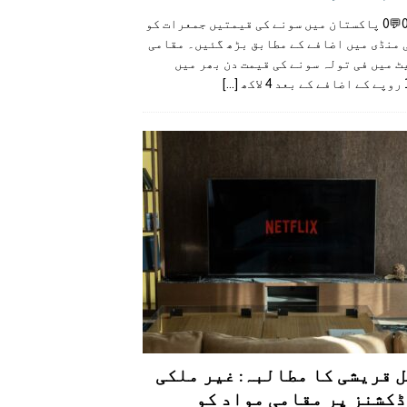
👍0👎0💬0 پاکستان میں سونے کی قیمتیں جمعرات کو
 منڈی میں اضافے کے مطابق بڑھ گئیں۔ مقامی
 میں فی تولہ سونے کی قیمت دن بھر میں
کھ
[...]
 قریشی کا مطالبہ: غیر ملکی
کشنز پر مقامی مواد کو