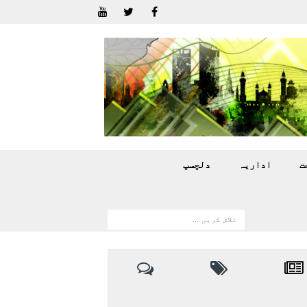
ت
اداريہ
دلچسپ