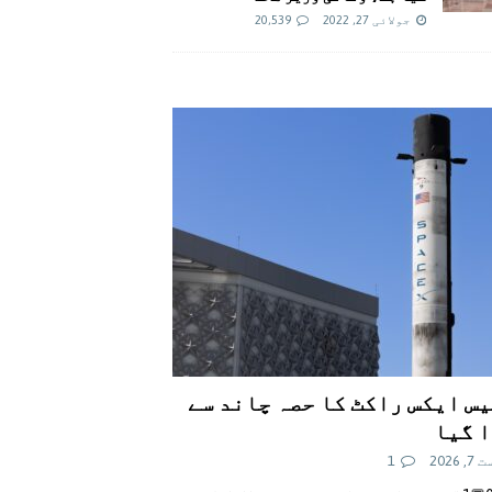
جولائی 27, 2022
20,539
س ایکس راکٹ کا حصہ چاند سے
 گیا
 2026
1