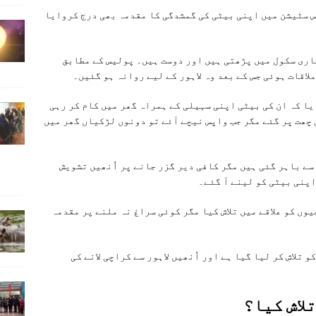
س سٹیشن میں اپنی بیٹی کی گمشدگی کا مقدمہ بھی درج کروایا
ری سکول میں پڑھتی ہیں اور دوست ہیں۔ پولیس کے مطابق
اقات ہوئی جس کے بعد وہ لاہور کے لیے روانہ ہو گئیں۔
یا کہ ان کی بیٹی اپنی سہیلی کے ہمراہ گھر میں کام کر رہی
 چھت پر گئے مگر جب واپس نیچے آئے تو دونوں لڑکیاں گھر میں
سے باہر گئی ہیں مگر کافی دیر گزر جانے پر اُنھیں تشویش
اپنی بیٹی کو لینے آ گئے۔
وں کو علاقے میں تلاش کیا مگر کوئی سراغ نہ ملنے پر مقدمہ
تلاش کر لیا گیا ہے اور اُنھیں لاہور سے کراچی لانے کی
لاش کیا؟