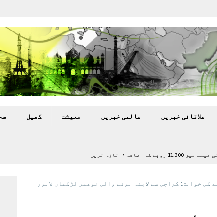
علاقائی خبريں
عالمی خبريں
معيشت
کھيل
صح
11,3 روپے کا اضافہ
تازہ ترين
بہ: غیر ملکی پروڈکشنز پر مقامی مواد کو ترجیح دی جائے
ے کی خواہش: کراچی سے لاپتہ ہونے والی نوعمر لڑکیاں لاہور
اختتام پر کھلاڑی ‘لاپتہ’
تازہ ترين