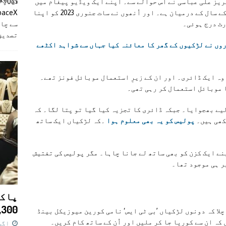
یز علی عباسی نے اس حوالے سے۔ اپنے ایک ویڈیو پیغام میں
بتایا ہے۔ کہ دونوں لڑکیوں کی۔ عمر 13 سے 14 کے سال کے درمیان ہے۔ اور اُنھوں نے سات جنوری 2023 کو اپنا
سے چان
رٹ درج ہوئی۔
تصدیق
ں نے لڑکیوں کے گھر کا معائنہ کیا جہاں سے شواہد اکٹھے
 وہ ایک ڈائری۔ اور ان کے زیرِ استعمال موبائل فونز تھے۔
ا موبائل استعمال کر رہی تھی۔
یے بھجوایا۔ جبکہ ڈائری کا تجزیہ کیا گیا تو پتا لگا۔ کہ
کھی ہیں۔
پولیس کو یہ بھی معلوم ہوا
۔کہ لڑکیاں ایک ساتھ
نے ایک کزن کو بھی ساتھ لے جانا چاہا۔ مگر پولیس کی تفتیش
پر ہی موجود تھا۔
پاکس
11,300 روپے کا 
چلا کہ دونوں لڑکیاں ’بی ٹی ایس‘ نامی کورین میوزیکل بینڈ
کہ ان سے کوریا جا کر ملیں اور اُن کے ساتھ کام کریں۔
اگست 7,