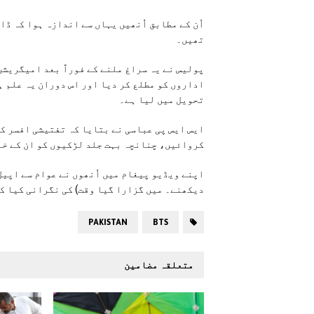
اُن کے مطابق اُنھیں یہاں سے اندازہ ہوا کہ ڈا
تھیں۔
پولیس نے یہ سراغ ملنے کے فوراً بعد امیگریش
اداروں کو مطلع کر دیا اور اس دوران یہ علم ہ
تحویل میں لیا ہے۔
ایس ایس پی عباسی نے بتایا کہ تفتیشی افسر کو
کروائیں، چنانچہ بہت جلد لڑکیوں کو ان کے خا
اپنے ویڈیو پیغام میں اُنھوں نے عوام سے اپیل
دیکھنے۔ میں گزارا گیا وقت) کی نگرانی کیا ک
PAKISTAN
BTS
متعلقہ مضامین