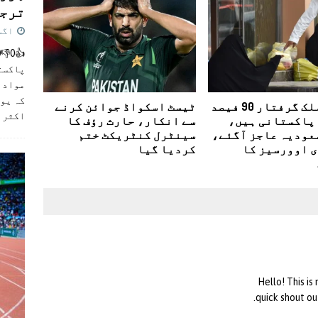
ترجی
اگست 5,
پاکست
مواد ک
کہ یو
بیرون ملک گرفتار 90 فیصد
ٹیسٹ اسکواڈ جوائن کرنے
اکثر
]
پاکستانی ہیں،
سے انکار، حارث رؤف کا
عودیہ عاجز آگئے،
سینٹرل کنٹریکٹ ختم
 اوورسیز کا
کردیا گیا
Hello! This is
quick shout ou