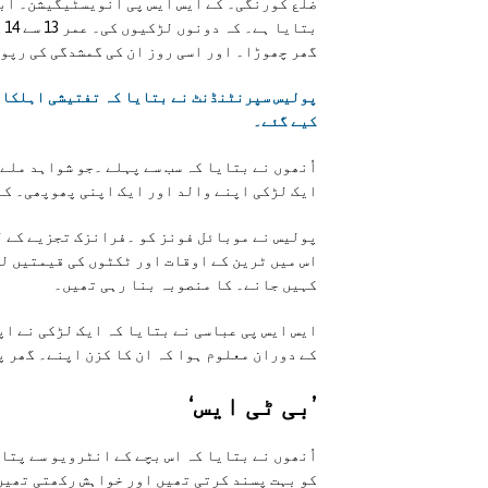
ضلع کورنگی۔ کے ایس ایس پی انویسٹیگیشن۔ ابر
گھر چھوڑا۔ اور اسی روز ان کی گمشدگی کی رپو
پولیس سپرنٹنڈنٹ نے بتایا کہ تفتیشی اہلکارو
کیے گئے۔
اُنھوں نے بتایا کہ سب سے پہلے ۔جو شواہد ملے
ایک لڑکی اپنے والد اور ایک اپنی پھوپھی۔ ک
پولیس نے موبائل فونز کو ۔فرانزک تجزیے کے ل
اس میں ٹرین کے اوقات اور ٹکٹوں کی قیمتیں ل
کہیں جانے۔ کا منصوبہ بنا رہی تھیں۔
ایس ایس پی عباسی نے بتایا کہ ایک لڑکی نے اپ
کے دوران معلوم ہوا کہ ان کا کزن اپنے۔ گھر 
’بی ٹی ایس‘
اُنھوں نے بتایا کہ اس بچے کے انٹرویو سے پتا 
کو بہت پسند کرتی تھیں اور خواہش رکھتی تھیں 