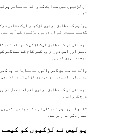
ان لڑکیوں میں سے ایک کے والد نے مقامی پولی
تھا۔
پولیس کے مطابق دونوں لڑکیاں ایک مقامی سرکا
گذشتہ سنیچر کو ان دونوں لڑکیوں کی آپس میں مل
ایف آئی آر کے مطابق ایک لڑکی کے والد نے بتا
تھیں اور اسی دوران وہ کسی کام کے لیے گھر کی
موجود نہیں تھیں۔
والد کے مطابق گھر والوں نے بتایا کہ وہ گھر 
ہوئی اور اسی دوران دوسری لڑکی کے والد بھی 
ایف آئی آر کے مطابق دونوں افراد نے مل کر بچی
درج کروایا۔
تاہم اب پولیس نے بتایا ہے کہ دونوں لڑکیوں کو 
تیاری کی جا رہی ہے۔
پولیس نے لڑکیوں کو کیسے ت