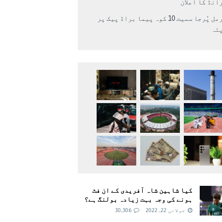
انڈ کا اعلان
نرمل پُرجا سمیت 10 کوہ پیما براڈ پیک پر
پتہ
کیا شاہین شاہ آفریدی کے ان فٹ
ہونے کی وجہ بہت زیادہ بولنگ ہے؟
جولائی 22, 2022
30,306