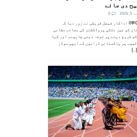
ح دی جائے
 2026
0
👍0👎0💬0 اداکار فیصل قریشی نے زور دیا کہ
ان کو غیر ملکی پروڈکشنز کی بجائے مقامی
و فروغ دینے پر توجہ دینی چاہیے، اور کہا
ٹیوب پر پاکستانی ڈراموں کے ایپی سوڈز
[...