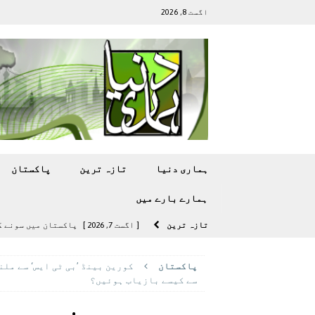
اگست 8, 2026
ہماری دنیا
تازہ ترين
پاکستان
ہمارے بارے ميں
تازہ ترين
[ اگست 7, 2026 ]
پاکستان میں سونے کی قیمت میں 00
[ اگست 5, 2026 ]
فیصل قریشی کا مطال
پاکستان
کورین بینڈ ’بی ٹی ایس‘ سے ملن
پاکستان
سے کیسے بازیاب ہوئیں؟
[ اگست 5, 2026 ]
کامن ویلتھ گیمز کے 