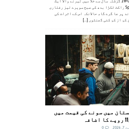
👍0👎0💬1 گزشتہ سال سے خلا میں تیرنے والا ایک
SpaceX راکٹ ٹکڑا بدھ کی صبح سویرے تیز رفتاری
د پر جا گرے گا، حالانکہ اس کے اثرات کی
 کم از کم کئی گھنٹوں
[...]
تان میں سونے کی قیمت میں
اضافہ
 2026
0