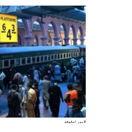
لاہور اسٹيشن