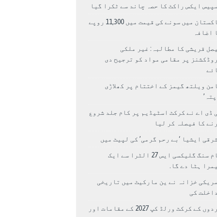
پیس ایکس راکٹ کا حصہ چاند سے ٹکرا گیا
پاکستان میں سونے کی قیمت میں 11,300 روپے
 اضافہ
صل قریشی کا مطالبہ: غیر ملکی
وڈکشنز پر مقامی مواد کو ترجیح دی
ئے
من ویلتھ گیمز کے اختتام پر کھلاڑی
اپتہ’
 ڈی اے نے کرکٹ اسٹیڈیم پر کام جلد شروع
نے کا فیصلہ کر لیا
رقی ایشیا ‘بے رحم گرمی’ کی لپیٹ میں
سام سنگ گلیکسی ایس 27 الٹرا سے ایک
مرا ہٹا دے گا.
ریکی خزانہ نے ین مارکیٹ میں تاریخی
اخلت کی
مردوں کے کرکٹ ورلڈ کپ 2027 کے مقامات اور