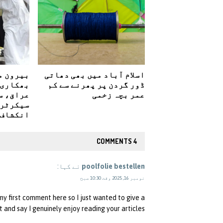
اسلام آباد میں بھی دھاتی
ڈور گردن پر پھرنے سے کم
بھکاری 
عمر بچہ زخمی
عراق، س
سیکرٹری
انکشاف
4 COMMENTS
poolfolie bestellen
نے کہا:
نومبر 16, 2025 وقت 10:30 صبح
 my first comment here so I just wanted to give a
t and say I genuinely enjoy reading your articles.