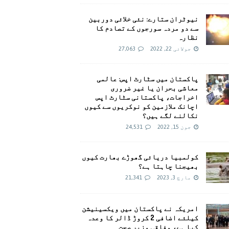
نیوٹران ستارے: نئی خلائی دوربین
سے دو مردہ سورجوں کے تصادم کا
نظارہ
جولائی 22, 2022
27,063
پاکستان میں سٹارٹ اپس: عالمی
معاشی بحران یا غیر ضروری
اخراجات، پاکستانی سٹارٹ اپس
اچانک ملازمین کو نوکریوں سے کیوں
نکالنے لگے ہیں؟
جون 15, 2022
24,531
کولمبیا دریائی گھوڑے بھارت کیوں
بھیجنا چاہتا ہے؟
مارچ 3, 2023
21,341
امريکہ نے پاکستان میں ویکسینیشن
کیلئے اضافی 2 کروڑ ڈالر کا وعدہ
کیا ہے، وفاقی وزیر صحت