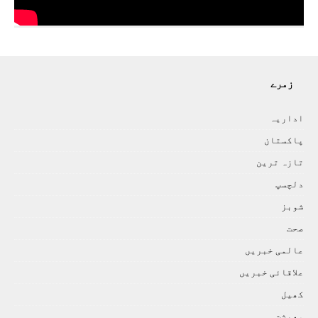
زمرے
اداريہ
پاکستان
تازہ ترين
دلچسپ
شوبز
صحت
عالمی خبريں
علاقائی خبريں
کھيل
معيشت