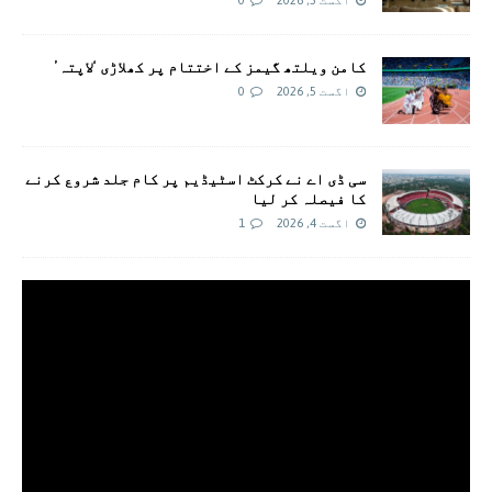
اگست 5, 2026
0
کامن ویلتھ گیمز کے اختتام پر کھلاڑی ‘لاپتہ’
اگست 5, 2026
0
سی ڈی اے نے کرکٹ اسٹیڈیم پر کام جلد شروع کرنے
کا فیصلہ کر لیا
اگست 4, 2026
1