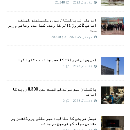
مارچ 3, 2023
21,348
امريکہ نے پاکستان میں ویکسینیشن کیلئے
اضافی 2 کروڑ ڈالر کا وعدہ کیا ہے، وفاقی وزیر
صحت
جولائی 27, 2022
20,550
اسپیس ایکس راکٹ کا حصہ چاند سے ٹکرا گیا
اگست 7, 2026
1
پاکستان میں سونے کی قیمت میں 11,300 روپے کا
اضافہ
اگست 7, 2026
0
فیصل قریشی کا مطالبہ: غیر ملکی پروڈکشنز پر
مقامی مواد کو ترجیح دی جائے