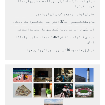
سی ڈی اے نے کرکٹ اسٹیڈیم پر کام جلد شروع کرنے کا
فیصلہ کر لیا
مشرقی ایشیا ‘بے رحم گرمی’ کی لپیٹ میں
سام سنگ گلیکسی ایس 27 الٹرا سے ایک کیمرا ہٹا دے گا.
امریکی خزانہ نے ین مارکیٹ میں تاریخی مداخلت کی
مردوں کے کرکٹ ورلڈ کپ 2027 کے مقامات اور برانڈ کا
اعلان
نرمل پُرجا سمیت 10 کوہ پیما براڈ پیک پر لاپتہ