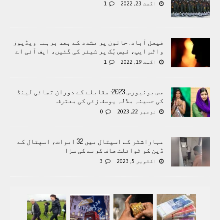
اگست 23, 2022
1
فیصل آباد: خاتون پر تشدد کے بعد برہنہ ویڈیوز
واٹس ایپ، فیس بُک پر شیئر کی گئیں، ایف آئی اے
اگست 19, 2022
1
مس یونیورس 2023: مقابلے کے دوران تھائی لینڈ
کی حسینہ ملالہ یوسف زئی کی معترف
نومبر 22, 2023
0
مہاراشٹر کے اسپتال میں 32 اموات، اسپتال کے
ڈین کو ٹوائلٹ صاف کرنے کی سزا
اکتوبر 5, 2023
3