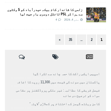
زلمی کا شاندار کام بیک، حیدرآباد کو 5 وکٹوں
سے ہرا کر PSL ٹائٹل دوسری بار جیت لیا
مئی 4, 2026
4
»
35
…
2
1
اسپیس ایکس راکٹ کا حصہ چاند سے ٹکرا گیا
پاکستان میں سونے کی قیمت میں 11,300 روپے کا اضافہ
فیصل قریشی کا مطالبہ: غیر ملکی پروڈکشنز پر مقامی
مواد کو ترجیح دی جائے
کامن ویلتھ گیمز کے اختتام پر کھلاڑی ‘لاپتہ’