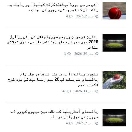
آئی سی سی بورڈ میٹنگ: کرکٹ کینیڈا پر پابندی،
پنک بال کے تجرباتی میچوں کی اجازت
جون 2, 2026
4
انڈین نوجوان ویبھو سوریاونشی کی آئی پی ایل
2026 میں دھواں دھار بیٹنگ، عالمی سابق کھلاڑی
متاثر
مئی 29, 2026
1
سنچری بنانے والی عائشہ نے جادو جگایا،
پاکستان نے پہلے ٹی 20 میں زمبابوے کو بری طرح
شکست دے دی
مئی 13, 2026
46
پاکستان آسٹریلیا کے خلاف تین میچوں کی ون ڈے
سیریز کی میزبانی کرے گا
مئی 7, 2026
6