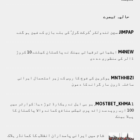
حالیہ تبصرے
JIMPAP
سچن تندولکر ’کرکٹ گرل‘ کی بلے بازی کے فین ہو گئے
M4NEW
ایشیائی ترقیاتی بینک نے پاکستان کیلئے 10 کروڑ
ڈالر کی منظوری دے دی
MNTHHBZI
یوکرین کی فوج کا روس کے زیر استعمال ایرانی
ساختہ ڈرون مار گرانے کا دعویٰ
MOSTBET_KHMA
1, یو بی ایل نے ریکارڈ توڑ دیا: کوارٹر میں
100 ارب روپے سے زائد پری ٹیکس منافع کمانے والا پاکستان کا
پہلا بینک
شام میں ایرانی پاسداران انقلاب کا کمانڈر ہلاک