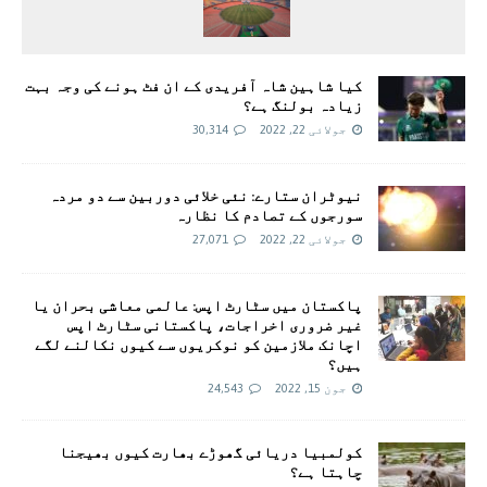
کیا شاہین شاہ آفریدی کے ان فٹ ہونے کی وجہ بہت
زیادہ بولنگ ہے؟
جولائی 22, 2022
30,314
نیوٹران ستارے: نئی خلائی دوربین سے دو مردہ
سورجوں کے تصادم کا نظارہ
جولائی 22, 2022
27,071
پاکستان میں سٹارٹ اپس: عالمی معاشی بحران یا
غیر ضروری اخراجات، پاکستانی سٹارٹ اپس
اچانک ملازمین کو نوکریوں سے کیوں نکالنے لگے
ہیں؟
جون 15, 2022
24,543
کولمبیا دریائی گھوڑے بھارت کیوں بھیجنا
چاہتا ہے؟