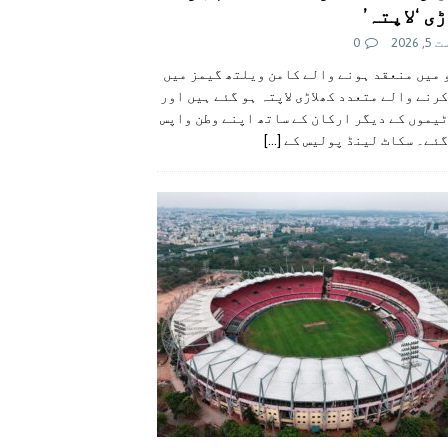
ی ‘لاپتہ’
 2026
0
 میں منعقد ہونے والے کامن ویلتھ گیمز میں
رنے والے متعدد کھلاڑی لاپتہ ہو گئے ہیں اور
یموں کے دیگر ارکان کے ساتھ اپنے وطن واپس
گئے۔ سکاٹ لینڈ پولیس کے
[...]