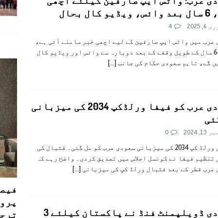
ی عرب: واٹس ایپ صارفین کیلئے اچھی
و کال بحال
, 2025
4
عرب میں واٹس ایپ صارفین کے لیے اچھی خبر سامنے آئی ہے،
اب وہ 6 سال کے طویل وقفے کے بعد دوبارہ سے وائس اور ویڈیو کال
ں گے، تاہم سعودی حکام کی جانب
[…]
سعودی عرب کو فیفا ورلڈکپ 2034 کی میزبانی
ئی
1, 2024
0
فٹبال ورلڈ کپ 2034 کی میزبانی سعودی عرب کو مل گئی۔ فٹبال کی
تنظیم فیفا نے کونسل اجلاس میں تصدیق کردی۔ واضح رہے کہ
عرب قطر کے بعد فٹبال ورلڈ کپ کی میزبانی
[…]
فیصل
پروڈ
سعودی ڈویلپمنٹ فنڈ نے پاکستان کیلئے 3
ترجی