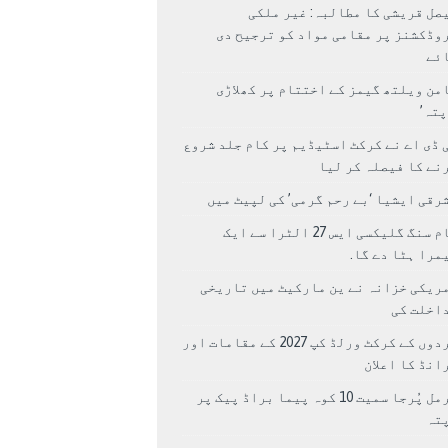
صل قریشی کا مطالبہ: غیر ملکی
وڈکشنز پر مقامی مواد کو ترجیح دی
ئے
من ویلتھ گیمز کے اختتام پر کھلاڑی
اپتہ’
 ڈی اے نے کرکٹ اسٹیڈیم پر کام جلد شروع
نے کا فیصلہ کر لیا
رقی ایشیا ‘بے رحم گرمی’ کی لپیٹ میں
سام سنگ گلیکسی ایس 27 الٹرا سے ایک
مرا ہٹا دے گا.
ریکی خزانہ نے ین مارکیٹ میں تاریخی
اخلت کی
مردوں کے کرکٹ ورلڈ کپ 2027 کے مقامات اور
انڈ کا اعلان
نرمل پُرجا سمیت 10 کوہ پیما براڈ پیک پر
پتہ