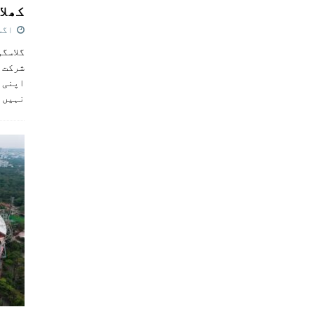
کھلاڑ
اگست 5,
گلاسگو
شرکت ک
اپنی ٹ
نہیں 