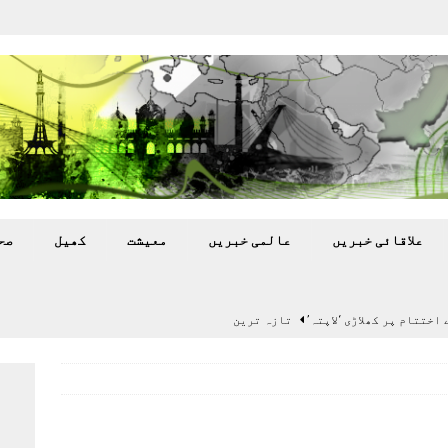
علاقائی خبريں
عالمی خبريں
معيشت
کھيل
صح
اختتام پر کھلاڑی ‘لاپتہ’
تازہ ترين
سٹیڈیم پر کام جلد شروع کرنے کا فیصلہ کر لیا
پاکستان
 گرمی’ کی لپیٹ میں
تازہ ترين
گا.
تازہ ترين