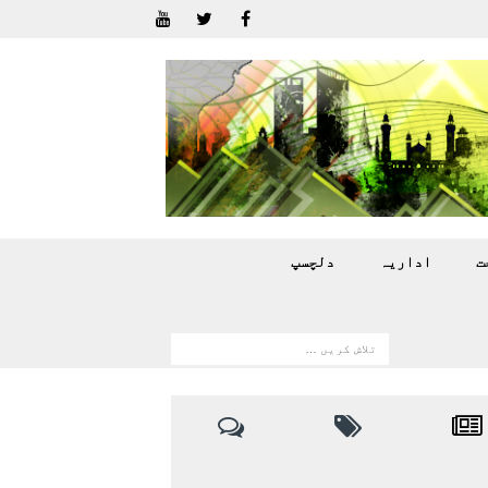
ت
اداريہ
دلچسپ