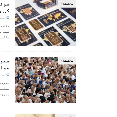
پاکستان
کی ب
مئی 14, 5
کمی ہو
پاکست
سعود
پاکستان
ضواب
فروری 7
سعودی 
مسلمان
رپورٹ 