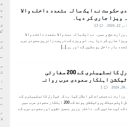
بہ: غیر ملکی پروڈکشنز پر مقامی مواد کو ترجیح دی جائے
فی
ی حکومت نے ایک سالہ متعدد داخلے والا
پر
جا
 ویزا جاری کر دیا.
کا
22, 2026
13
‘ل
وزارت حج و عمرہ نے ایک سالہ مدت والا متعدد داخلے والا
یزا جاری کر دیا ہے۔ اس ویزے کے ذریعے زائرین سعودی عرب
سی
عدد بار داخل ہو سکیں گے اور ہر
[…]
کر
مش
فیڈرل کانسٹیبلری کے 200 سفارتی
کی
یکشن اہلکار سعودی عرب روانہ
ام
202
1
مد
وزارت نے جمعرات کو اعلان کیا ہے کہ فیڈرل کانسٹیبلری کے
اسپیشل ڈپلومیٹک پروٹیکشن یونٹ کے 200 اہلکار سعودی عرب میں
بر
کے لیے جائیں گے۔ داخلہ وزیر محسن نقوی اور سعودی عرب کے
لا