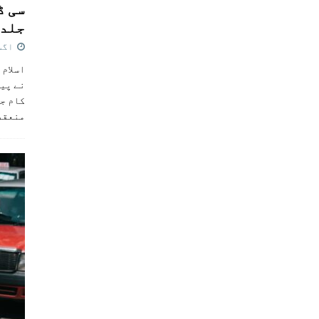
سی ڈ
جلد 
اگست 4,
اسلام 
نے پی
کام جل
منعقد