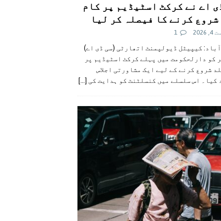
ی اے نے کرکٹ اسٹیڈیم پر کام
شروع کرنے کا فیصلہ کر لیا
 2026
1
آباد: کیپیٹل ڈیولپمنٹ اتھارٹی (سی ڈی اے)
ر کو دارلحکومت میں پہلے کرکٹ اسٹیڈیم پر
د شروع کرنے کے لیے ایک مشاورتی اجلاس
 کیا۔ اس سلسلے میں کنسلٹنٹ کو ہدایت کی
[...]