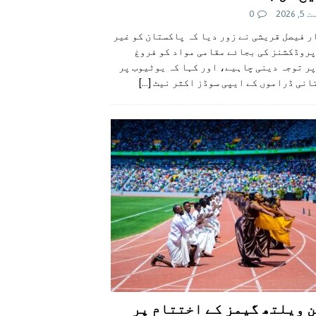
 2026
0
 فیصل قریشی نے زور دیا کہ پاکستان کو غیر
پروڈکشنز کی بجائے مقامی مواد کو فروغ
ر توجہ دینی چاہیے، اور کہا کہ یوٹیوب پر
انی ڈراموں کے ایپی سوڈز اکثر نیٹ
[...]
 ویلتھ گیمز کے اختتام پر