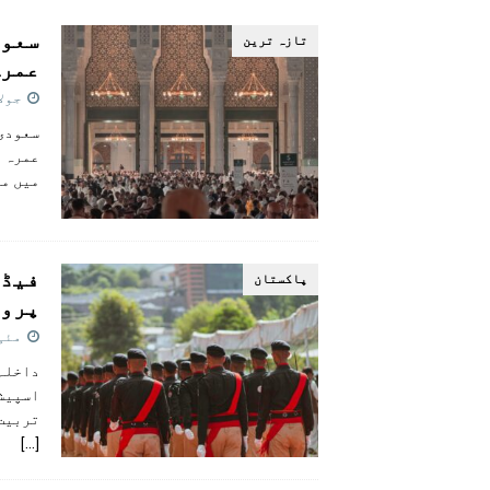
[ اگست 5, 2026 ]
فیصل قریشی کا مطال
سعود
تازہ ترين
پاکستان
عمرہ
جولائی 
سعودی 
عمرہ و
میں مت
پاکستان
پروٹ
مئی 28, 6
داخلہ 
تربیت 
[…]