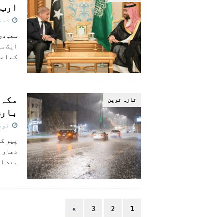
ارب 
دسمبر 7
ایک سا
کے اعل
مکہ 
تازہ ترين
بارش
نومبر 5
پیر کو
دھار ب
بعد ان
»
3
2
1