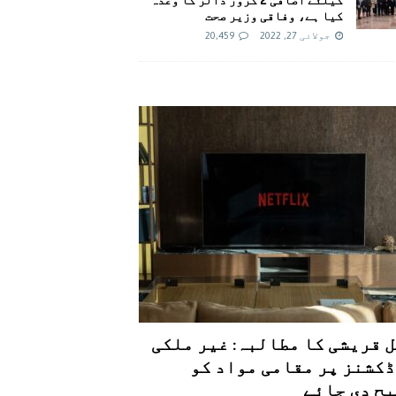
کیا ہے، وفاقی وزیر صحت
جولائی 27, 2022
20,459
 قریشی کا مطالبہ: غیر ملکی
کشنز پر مقامی مواد کو
ح دی جائے