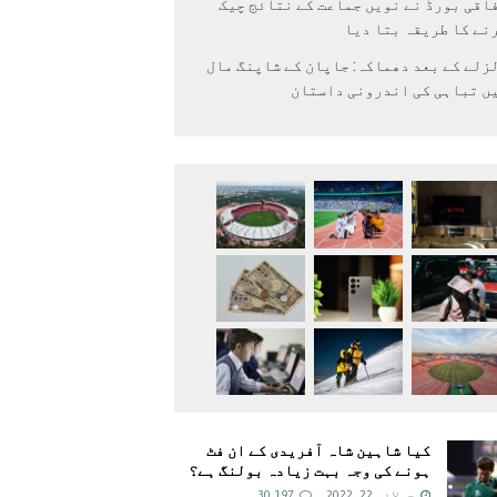
اقی بورڈ نے نویں جماعت کے نتائج چیک
نے کا طریقہ بتا دیا
زلے کے بعد دھماکہ: جاپان کے شاپنگ مال
ں تباہی کی اندرونی داستان
کیا شاہین شاہ آفریدی کے ان فٹ
ہونے کی وجہ بہت زیادہ بولنگ ہے؟
جولائی 22, 2022
30,197