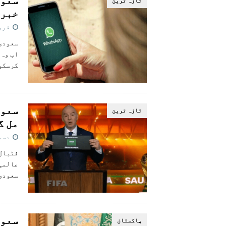
سعود
تازہ ترين
خبر، 6 سال بعد وائس، ویڈی
فروری 6
سعودی 
کرسکی
تازہ ترين
مل گ
دسمبر 3
عالمی 
سعودی 
پاکستان