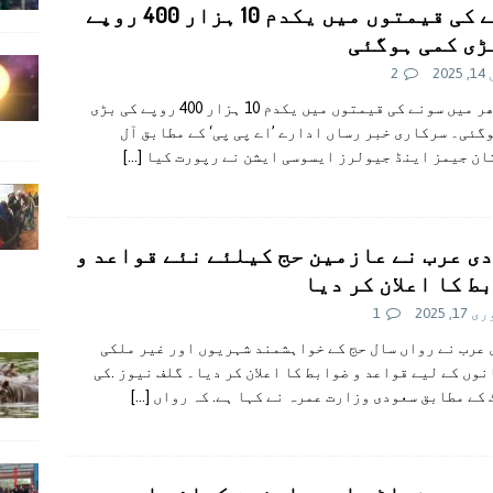
سونے کی قیمتوں میں یکدم 10 ہزار 400 روپے
ڑی کمی ہوگئی
202
2
ملک بھر میں سونے کی قیمتوں میں یکدم 10 ہزار 400 روپے کی بڑی
گئی۔ سرکاری خبر رساں ادارے ’اے پی پی‘ کے مطابق آل
ان جیمز اینڈ جیولرز ایسوسی ایشن نے رپورت کیا
[…]
ی عرب نے عازمین حج کیلئے نئے قواعد و
ط کا اعلان کر دیا
1, 2025
1
عرب نے رواں سال حج کے خواہشمند شہریوں اور غیر ملکی
وں کے لیے قواعد و ضوابط کا اعلان کر دیا۔ گلف نیوز .کی
کے مطابق سعودی وزارت عمرہ نے کہا ہے. کہ رواں
[…]