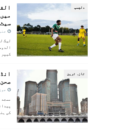
القا
دلچسپ
سیٹ
جنوری 1
لیگ لی
الدوسر
کیپر ک
انڈو
تازہ ترين
صحن 
جون 25, 5
مسجد ا
پیدائش
کی ہنگ