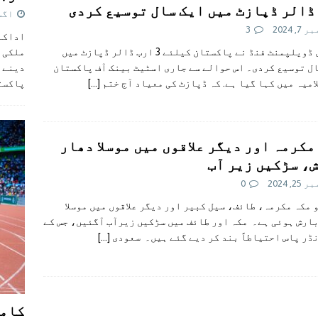
ڈالر ڈپازٹ میں ایک سال توسیع کردی
اگست 5,
, 2024
3
اداکار
ملکی 
سعودی ڈویلپمنٹ فنڈ نے پاکستان کیلئے 3 ارب ڈالر ڈپازٹ میں
دینے پ
ل توسیع کردی۔ اس حوالے سے جاری اسٹیٹ بینک آف پاکستان
پاکست
امیہ میں کہا گیا ہے. کہ ڈپازٹ کی معیاد آج ختم
[…]
مکرمہ اور دیگر علاقوں میں موسلا دھار
، سڑکیں زیر آب
2, 2024
0
 مکہ مکرمہ، طائف، سیل کبیر اور دیگر علاقوں میں موسلا
ارش ہوئی ہے۔ مکہ اور طائف میں سڑکیں زیرآب آگئیں، جس کے
ڈر پاس احتیاطاً بند کر دیے گئے ہیں۔ سعودی
[…]
کامن