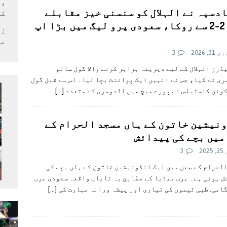
وف
دسیہ نے الہلال کو سنسنی خیز مقابلے
کر
میں 2-2 سے روکا، سعودی پرو لیگ میں بڑا اپ
زل
می
3, 2026
3
ڈرز الہلال کے لیے دیرینہ برابر کرنے والا گول سالم
ی نے کیا، جس نے انہیں ایک پوائنٹ بچا لیا۔ اس سے قبل گول
وئن کاسٹیلس نے پورے میچ میں الدوسری کے متعدد
[…]
نیشین خاتون کے ہاں مسجد الحرام کے
میں بچے کی پیدائش
202
3
لحرام کے صحن میں ایک انڈونیشین خاتون کے ہاں بچے کی
 ہوئی ہے۔ عرب میڈیا کے مطابق یہ نایاب واقعہ سعودی عرب
امی. طبی ٹیموں کی تیاری اور پیشہ ورانہ مہارت کی
[…]