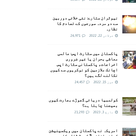
نیوٹران ستارے: نئی خلائی دوربین
سے دو مردہ سورجوں کے تصادم کا
نظارہ
جولائی 22, 2022
26,971
پاکستان میں سٹارٹ اپس: عالمی
معاشی بحران یا غیر ضروری
اخراجات، پاکستانی سٹارٹ اپس
اچانک ملازمین کو نوکریوں سے کیوں
نکالنے لگے ہیں؟
جون 15, 2022
24,457
کولمبیا دریائی گھوڑے بھارت کیوں
بھیجنا چاہتا ہے؟
مارچ 3, 2023
21,293
امريکہ نے پاکستان میں ویکسینیشن
کیلئے اضافی 2 کروڑ ڈالر کا وعدہ