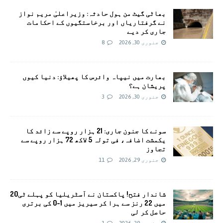
بھاٹی گیٹ من ہول حادثہ: وزیراعلیٰ مریم نواز
نے گرفتاریاں اور برخاستگیوں کے احکامات
جاری کر دیے
جنوری 30, 2026
8
بھارت میں نیپاہ وائرس کا پھیلاؤ: دنیا کیوں
پریشان ہے؟
جنوری 30, 2026
3
سونے کا جنون جاری: 21 ہزار روپے سے زائد کا
یکمشت اضافہ، فی تولہ 5 لاکھ 72 ہزار روپے سے
تجاوز
جنوری 29, 2026
11
شاندار فتح! پاکستان نے آسٹریلیا کو پہلے ٹی20
میں 22 رنز سے ہرا کر سیریز میں 1-0 کی برتری
حاصل کر لی
جنوری 29, 2026
1