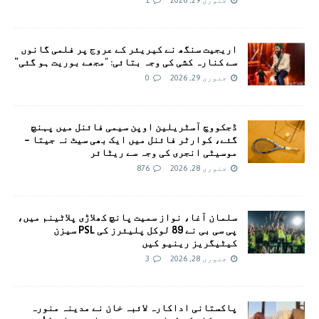
اریجیت سنگھ نے کیریئر کے عروج پر فلمی گانوں
سے کنارہ کشی کی وجہ بتائی: "مجھے بوریت ہو گئی”
جنوری 29, 2026
0
ڈجکووچ آسٹریلین اوپن سیمی فائنل میں پہنچ
گئے، کوارٹر فائنل میں ایک بھی سیٹ نہ جیتا –
موسیٹی انجری کی وجہ سے ریٹائر
جنوری 28, 2026
876
سلمان آغا، نواز سمیت پانچ کھلاڑی پلاٹینم میں،
پی سی بی نے 89 لوکل پلیئرز کی PSL سیزن
کیٹیگریز رینیو کیں
جنوری 28, 2026
3
پاکستانی اداکارہ لائبہ خان نے مدینہ منورہ