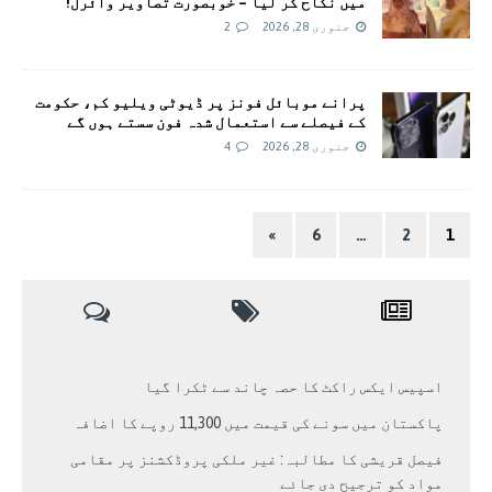
میں نکاح کر لیا – خوبصورت تصاویر وائرل!
جنوری 28, 2026
2
پرانے موبائل فونز پر ڈیوٹی ویلیو کم، حکومت
کے فیصلے سے استعمال شدہ فون سستے ہوں گے
جنوری 28, 2026
4
»
6
…
2
1
اسپیس ایکس راکٹ کا حصہ چاند سے ٹکرا گیا
پاکستان میں سونے کی قیمت میں 11,300 روپے کا اضافہ
فیصل قریشی کا مطالبہ: غیر ملکی پروڈکشنز پر مقامی
مواد کو ترجیح دی جائے