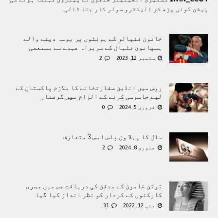
پیشن گوئی پڑھ کر الیکٹرو سولر کار بنا ڈالی
خاتون فٹبالر کے ہونٹوں پر بوسہ دینے والے
ہسپانوی فٹبال کے سربراہ عہدے سے مستعفی
ستمبر 12, 2023
2
روس میں انڈین سفارتخانے کا ملازم پاکستان کے
لیے جاسوسی کرنے کے الزام میں گرفتار
فروری 5, 2024
0
سال کا پہلا ون پلس ایس 3 متعارف
جنوری 8, 2024
2
توتن خامون کے مدفن کی دریافت جس میں مصری
کارکنوں کے کردار کو نظر انداز کیا گیا
مئی 12, 2022
31