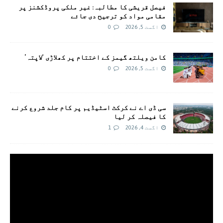
فیصل قریشی کا مطالبہ: غیر ملکی پروڈکشنز پر
مقامی مواد کو ترجیح دی جائے
اگست 5, 2026
0
کامن ویلتھ گیمز کے اختتام پر کھلاڑی ‘لاپتہ’
اگست 5, 2026
0
سی ڈی اے نے کرکٹ اسٹیڈیم پر کام جلد شروع کرنے
کا فیصلہ کر لیا
اگست 4, 2026
1