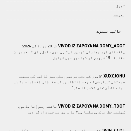
کھيل
معيشت
حالیہ تبصرے
VIVOD IZ ZAPOYA NA DOMY_AGOT
ٹی 20 ورلڈ کپ 2026:
پاکستان اور بھارتی ٹیمیں ایک ہی میں شامل، ان کے درمیان
مقابلہ 15 فروری کو کولمبو میں شیڈول۔
XUXCJONU
"لاہور کی نجی یونیورسٹی میں طالبہ کی مبینہ
خودکشی کی کوشش کے بعد انتظامیہ کو حفاظتی اقدامات مکمل
ہونے تک آن لائن کلاسز کا حکم”
VIVOD IZ ZAPOYA NA DOMY_TDOT
ناشتہ چھوڑنا ہڈیوں
کیلئے خطرناک ہوسکتا ہے؟ ماہرین نے خبردار کر دیا
1WIN_CCOT
کشمیری انجینیئر جنھوں نے پیٹرول مہنگا ہونے کی