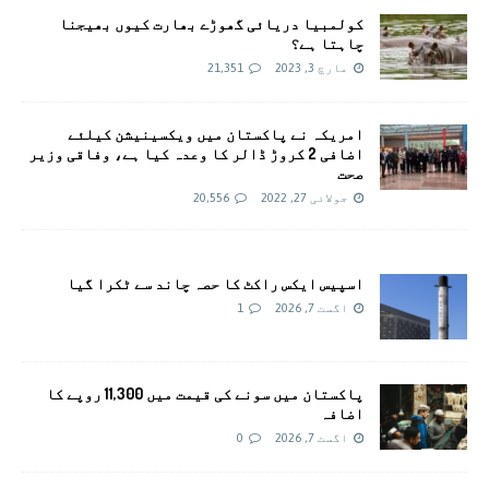
کولمبیا دریائی گھوڑے بھارت کیوں بھیجنا
چاہتا ہے؟
مارچ 3, 2023
21,351
امريکہ نے پاکستان میں ویکسینیشن کیلئے
اضافی 2 کروڑ ڈالر کا وعدہ کیا ہے، وفاقی وزیر
صحت
جولائی 27, 2022
20,556
اسپیس ایکس راکٹ کا حصہ چاند سے ٹکرا گیا
اگست 7, 2026
1
پاکستان میں سونے کی قیمت میں 11,300 روپے کا
اضافہ
اگست 7, 2026
0