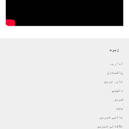
زمرے
اداريہ
پاکستان
تازہ ترين
دلچسپ
شوبز
صحت
عالمی خبريں
علاقائی خبريں