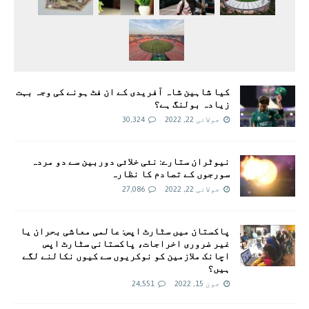
کیا شاہین شاہ آفریدی کے ان فٹ ہونے کی وجہ بہت
زیادہ بولنگ ہے؟
جولائی 22, 2022
30,324
نیوٹران ستارے: نئی خلائی دوربین سے دو مردہ
سورجوں کے تصادم کا نظارہ
جولائی 22, 2022
27,086
پاکستان میں سٹارٹ اپس: عالمی معاشی بحران یا
غیر ضروری اخراجات، پاکستانی سٹارٹ اپس
اچانک ملازمین کو نوکریوں سے کیوں نکالنے لگے
ہیں؟
جون 15, 2022
24,551