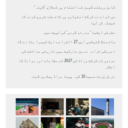
کامن ویلتھ گیمز کے اختتام پر کھلاڑی ‘لاپتہ’
سی ڈی اے نے کرکٹ اسٹیڈیم پر کام جلد شروع کرنے کا
فیصلہ کر لیا
مشرقی ایشیا ‘بے رحم گرمی’ کی لپیٹ میں
سام سنگ گلیکسی ایس 27 الٹرا سے ایک کیمرا ہٹا دے گا.
امریکی خزانہ نے ین مارکیٹ میں تاریخی مداخلت کی
مردوں کے کرکٹ ورلڈ کپ 2027 کے مقامات اور برانڈ کا
اعلان
نرمل پُرجا سمیت 10 کوہ پیما براڈ پیک پر لاپتہ