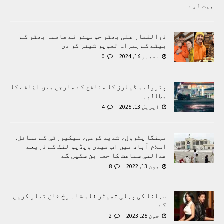
جیت لیے
ذوالفقار علی بھٹو جونیئر نے فاطمہ بھٹو کے
بیٹے کے ہمراہ تصویر شیئر کر دی
دسمبر 16, 2024
0
پٹرولیم ڈیلرز کا منافع کے مارجن میں اضافے کا
مطالبہ
اپریل 13, 2026
4
مہنگا پٹرول، شدید گرمی، سیکیورٹی کے مسائل:
اسلام آباد میں اب قیدی ویڈیو لنک کے ذریعے
عدالتی سماعت کا حصہ بن سکیں گے
جون 13, 2022
8
سہانا کی پہلی تھیٹر فلم شاہ رخ خان تیار کریں
گے
جون 26, 2023
2