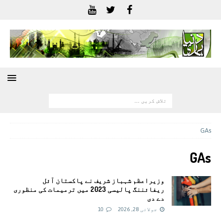
GAs
GAs
وزیراعظم شہباز شریف نے پاکستان آئل
ریفائننگ پالیسی 2023 میں ترمیمات کی منظوری
دے دی
جولائی 28, 2026
10