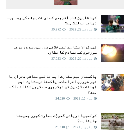
کیا شاہین شاہ آفریدی کے ان فٹ ہونے کی وجہ بہت
زیادہ بولنگ ہے؟
جولائی 22, 2022
30,292
نیوٹران ستارے: نئی خلائی دوربین سے دو مردہ
سورجوں کے تصادم کا نظارہ
جولائی 22, 2022
27,053
پاکستان میں سٹارٹ اپس: عالمی معاشی بحران یا
غیر ضروری اخراجات، پاکستانی سٹارٹ اپس
اچانک ملازمین کو نوکریوں سے کیوں نکالنے لگے
ہیں؟
جون 15, 2022
24,520
کولمبیا دریائی گھوڑے بھارت کیوں بھیجنا
چاہتا ہے؟
مارچ 3, 2023
21,338