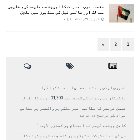
متحدہ عرب امارات کا اوپیک سے علیحدگی، خلیجی
ممالک اور عالمی تیل کی منڈیوں میں ہلچل
اپریل 29, 2026
7
»
2
1
اسپیس ایکس راکٹ کا حصہ چاند سے ٹکرا گیا
پاکستان میں سونے کی قیمت میں 11,300 روپے کا اضافہ
فیصل قریشی کا مطالبہ: غیر ملکی پروڈکشنز پر مقامی
مواد کو ترجیح دی جائے
کامن ویلتھ گیمز کے اختتام پر کھلاڑی ‘لاپتہ’
سی ڈی اے نے کرکٹ اسٹیڈیم پر کام جلد شروع کرنے کا