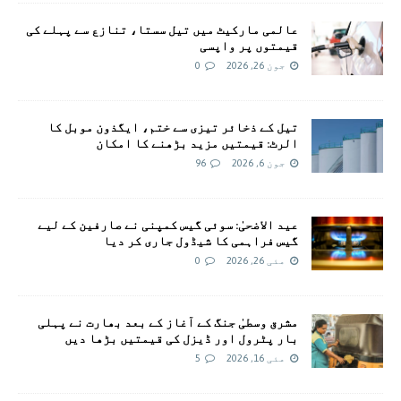
عالمی مارکیٹ میں تیل سستا، تنازع سے پہلے کی
قیمتوں پر واپسی
جون 26, 2026
0
تیل کے ذخائر تیزی سے ختم، ایگذون موبل کا
الرٹ: قیمتیں مزید بڑھنے کا امکان
جون 6, 2026
96
عید الاضحیٰ: سوئی گيس کمپنی نے صارفین کے لیے
گیس فراہمی کا شیڈول جاری کر دیا
مئی 26, 2026
0
مشرق وسطیٰ جنگ کے آغاز کے بعد بھارت نے پہلی
بار پٹرول اور ڈیزل کی قیمتیں بڑھا دیں
مئی 16, 2026
5