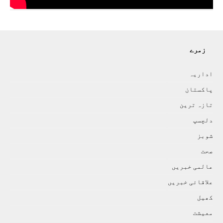
زمرے
اداريہ
پاکستان
تازہ ترين
دلچسپ
شوبز
صحت
عالمی خبريں
علاقائی خبريں
کھيل
معيشت