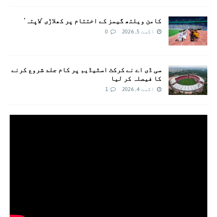
کامن ویلتھ گیمز کے اختتام پر کھلاڑی ‘لاپتہ’
اگست 5, 2026
0
سی ڈی اے نے کرکٹ اسٹیڈیم پر کام جلد شروع کرنے
کا فیصلہ کر لیا
اگست 4, 2026
1