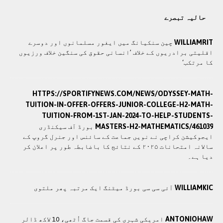
حالیہ تبصرے
WILLIAMRIT
چین سنکیانگ میں ایغور مسلمانوں اور دوسرے
اقلیتی برادريوں کے خلاف ’انسانی حقوق کی سنگین خلاف ورزیوں
کا مرتکب‘
HTTPS://SPORTIFYNEWS.COM/NEWS/ODYSSEY-MATH-
TUITION-IN-OFFER-OFFERS-JUNIOR-COLLEGE-H2-MATH-
TUITION-FROM-1ST-JAN-2024-TO-HELP-STUDENTS-
MASTERS-H2-MATHEMATICS/461039
بورڈ آف سیکنڈری
ایجوکیشن کراچی نے نویں جماعت کے سائنس اور جنرل گروپ کے
سالانہ امتحانات ۲۰۲۵ کے نتائج کا باضابطہ طور پر اعلان کر
دیا ہے۔
WILLIAMKIC
آئی سی سی بورڈ میٹنگ ایک مرتبہ پھر ملتوی
ANTONIOHAW
امریکی شہری کی قسمت جاگ اُٹھی، 10 لاکھ ڈالر