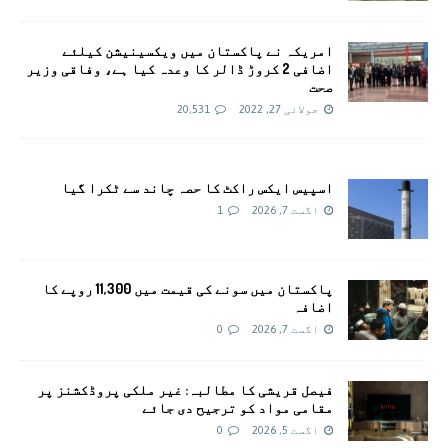
امريکہ نے پاکستان میں ویکسینیشن کیلئے
اضافی 2 کروڑ ڈالر کا وعدہ کیا ہے، وفاقی وزیر
صحت
جولائی 27, 2022
20,531
اسپیس ایکس راکٹ کا حصہ چاند سے ٹکرا گیا
اگست 7, 2026
1
پاکستان میں سونے کی قیمت میں 11,300 روپے کا
اضافہ
اگست 7, 2026
0
فیصل قریشی کا مطالبہ: غیر ملکی پروڈکشنز پر
مقامی مواد کو ترجیح دی جائے
اگست 5, 2026
0