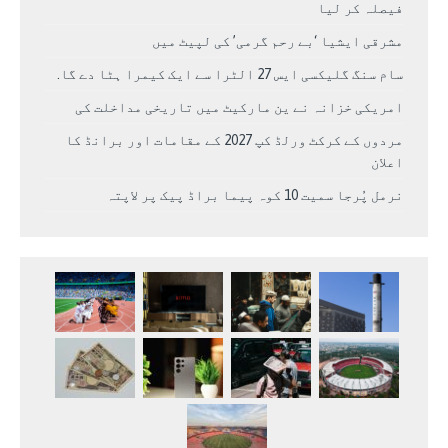
فیصلہ کر لیا
مشرقی ایشیا ‘بے رحم گرمی’ کی لپیٹ میں
سام سنگ گلیکسی ایس 27 الٹرا سے ایک کیمرا ہٹا دے گا.
امریکی خزانہ نے ین مارکیٹ میں تاریخی مداخلت کی
مردوں کے کرکٹ ورلڈ کپ 2027 کے مقامات اور برانڈ کا
اعلان
نرمل پُرجا سمیت 10 کوہ پیما براڈ پیک پر لاپتہ