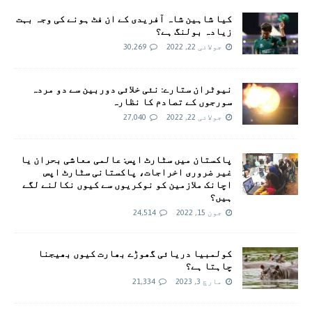
کیا شاہین شاہ آفریدی کے ان فٹ ہونے کی وجہ بہت
زیادہ بولنگ ہے؟
جولائی 22, 2022
30,269
نیوٹران ستارے: نئی خلائی دوربین سے دو مردہ
سورجوں کے تصادم کا نظارہ
جولائی 22, 2022
27,040
پاکستان میں سٹارٹ اپس: عالمی معاشی بحران یا
غیر ضروری اخراجات، پاکستانی سٹارٹ اپس
اچانک ملازمین کو نوکریوں سے کیوں نکالنے لگے
ہیں؟
جون 15, 2022
24,514
کولمبیا دریائی گھوڑے بھارت کیوں بھیجنا
چاہتا ہے؟
مارچ 3, 2023
21,334