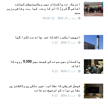
امريکہ نے پاکستان میں ویکسینیشن کیلئے
اضافی 2 کروڑ ڈالر کا وعدہ کیا ہے، وفاقی وزیر
صحت
جولائی 27, 2022
20,527
اسپیس ایکس راکٹ کا حصہ چاند سے ٹکرا گیا
اگست 7, 2026
1
پاکستان میں سونے کی قیمت میں 11,300 روپے کا
اضافہ
اگست 7, 2026
0
فیصل قریشی کا مطالبہ: غیر ملکی پروڈکشنز پر
مقامی مواد کو ترجیح دی جائے
اگست 5, 2026
0