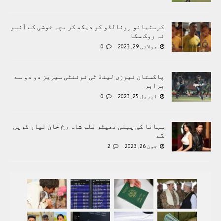
کرسٹیانو رونالڈو کو دیکھ کر بچہ خوشی کے آنسو
نہ روک سکا
جولائی 29, 2023
0
پاکستان نیوزی لینڈ ٹی ٹوئنٹی سیریز دو دو سے
برابر
اپریل 25, 2023
0
سہانا کی پہلی تھیٹر فلم شاہ رخ خان تیار کریں
گے
جون 26, 2023
2