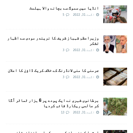
انڈیا میں سموگ سے بچانے والا ہیلمٹ
اگست 31, 2022
5
وزیراعظم شہباز شریف کا نریندر مودی سے اظہار
تشکر
اگست 31, 2022
3
جرمنی کا منی لانڈرنگ کے خلاف کریک ڈاؤن کا اعلان
اگست 31, 2022
3
برطانوی شہری نے ایک پودے پر 6 ہزار ٹماٹر اُگا
کر عالمی ریکارڈ قائم کردیا
اگست 31, 2022
13
ایشیا کپ: زدران کے چھ چھکے اور افغانستان