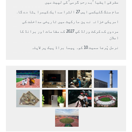
مشرقی ایشیا ‘بے رحم گرمی’ کی لپیٹ میں
سام سنگ گلیکسی ایس 27 الٹرا سے ایک کیمرا ہٹا دے گا.
امریکی خزانہ نے ین مارکیٹ میں تاریخی مداخلت کی
مردوں کے کرکٹ ورلڈ کپ 2027 کے مقامات اور برانڈ کا
اعلان
نرمل پُرجا سمیت 10 کوہ پیما براڈ پیک پر لاپتہ