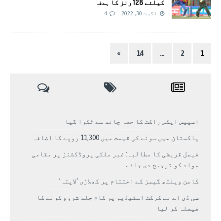
کیلئے 128 رنز کا ہدف
اگست 30, 2022
4
»
14
…
2
1
اسپیس ایکس راکٹ کا حصہ چاند سے ٹکرا گیا
پاکستان میں سونے کی قیمت میں 11,300 روپے کا اضافہ
فیصل قریشی کا مطالبہ: غیر ملکی پروڈکشنز پر مقامی
مواد کو ترجیح دی جائے
کامن ویلتھ گیمز کے اختتام پر کھلاڑی ‘لاپتہ’
سی ڈی اے نے کرکٹ اسٹیڈیم پر کام جلد شروع کرنے کا
فیصلہ کر لیا