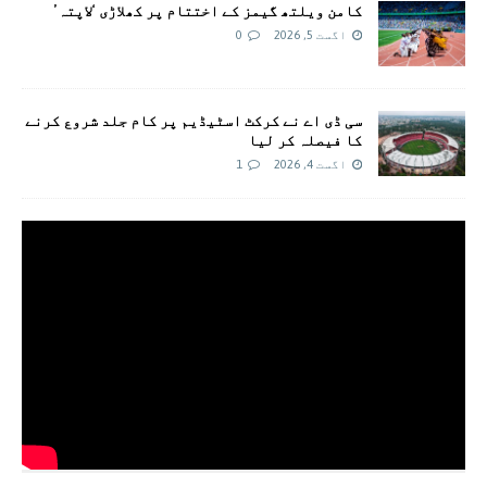
کامن ویلتھ گیمز کے اختتام پر کھلاڑی ‘لاپتہ’
اگست 5, 2026
0
سی ڈی اے نے کرکٹ اسٹیڈیم پر کام جلد شروع کرنے
کا فیصلہ کر لیا
اگست 4, 2026
1