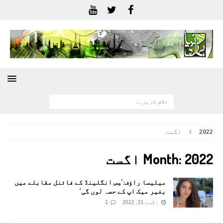
2022
اگست
2022 اگست
Month:
میلیسا راؤف:’مِس انگلینڈ کے فائنل مقابلے میں
بغیر میک اپ کے حصہ لوں گی‘
اگست 31, 2022
1