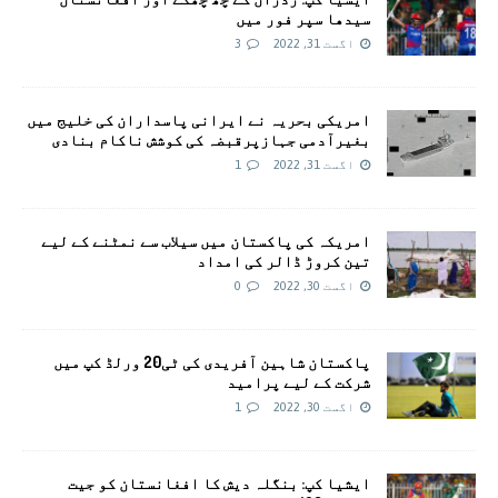
سیدھا سپر فور میں
اگست 31, 2022
3
امریکی بحریہ نے ایرانی پاسداران کی خلیج میں
بغیرآدمی جہازپرقبضہ کی کوشش ناکام بنادی
اگست 31, 2022
1
امریکہ کی پاکستان میں سیلاب سے نمٹنے کے لیے
تین کروڑ ڈالر کی امداد
اگست 30, 2022
0
پاکستان شاہین آفریدی کی ٹی20 ورلڈ کپ میں
شرکت کے لیے پرامید
اگست 30, 2022
1
ایشیا کپ: بنگلہ دیش کا افغانستان کو جیت