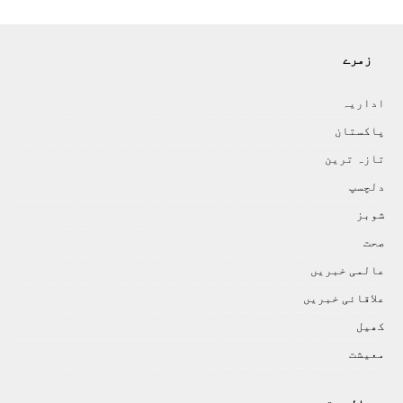
زمرے
اداريہ
پاکستان
تازہ ترين
دلچسپ
شوبز
صحت
عالمی خبريں
علاقائی خبريں
کھيل
معيشت