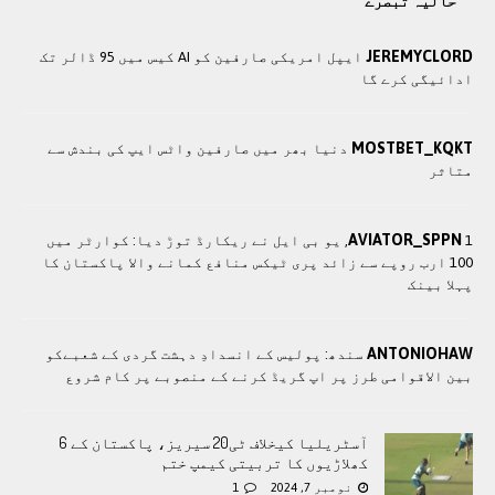
حالیہ تبصرے
JEREMYCLORD
ایپل امریکی صارفین کو AI کیس میں 95 ڈالر تک
ادائیگی کرے گا
MOSTBET_KQKT
دنیا بھر میں صارفین واٹس ایپ کی بندش سے
متاثر
AVIATOR_SPPN
1, یو بی ایل نے ریکارڈ توڑ دیا: کوارٹر میں
100 ارب روپے سے زائد پری ٹیکس منافع کمانے والا پاکستان کا
پہلا بینک
ANTONIOHAW
سندھ: پوليس کے انسدادِ دہشت گردی کے شعبےکو
بین الاقوامی طرز پر اپ گریڈ کرنے کے منصوبے پر کام شروع
آسٹریلیا کیخلاف ٹی20 سیریز، پاکستان کے 6
کھلاڑیوں کا تربیتی کیمپ ختم
نومبر 7, 2024
1