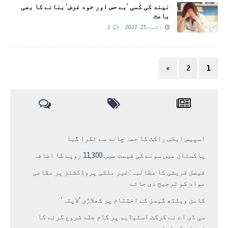
نیند کی کمی ’بے حس اور خود غرض‘ بنانے کا بھی
باعث
اگست 25, 2022
2
»
2
1
اسپیس ایکس راکٹ کا حصہ چاند سے ٹکرا گیا
پاکستان میں سونے کی قیمت میں 11,300 روپے کا اضافہ
فیصل قریشی کا مطالبہ: غیر ملکی پروڈکشنز پر مقامی
مواد کو ترجیح دی جائے
کامن ویلتھ گیمز کے اختتام پر کھلاڑی ‘لاپتہ’
سی ڈی اے نے کرکٹ اسٹیڈیم پر کام جلد شروع کرنے کا
فیصلہ کر لیا