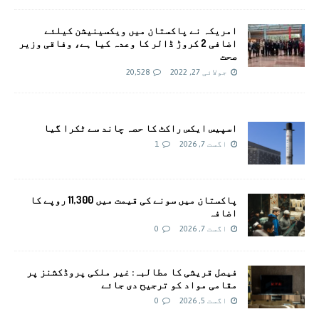
امريکہ نے پاکستان میں ویکسینیشن کیلئے
اضافی 2 کروڑ ڈالر کا وعدہ کیا ہے، وفاقی وزیر
صحت
جولائی 27, 2022
20,528
اسپیس ایکس راکٹ کا حصہ چاند سے ٹکرا گیا
اگست 7, 2026
1
پاکستان میں سونے کی قیمت میں 11,300 روپے کا
اضافہ
اگست 7, 2026
0
فیصل قریشی کا مطالبہ: غیر ملکی پروڈکشنز پر
مقامی مواد کو ترجیح دی جائے
اگست 5, 2026
0