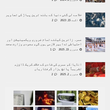
خلا سے لی گئی دنیا کے بلند ترین پہاڑ کی تصاویر
اگست 15, 2023
2
عمرہ زائرین کیلئے تمام ضروری ویکسینیشن اور
احتیاطی تدابیر لازمی ہوں گی، سعودی وزارت صحت
جنوری 15, 2025
1
انڈیا: کم عمری کی شادی کے خلاف کریک ڈاؤن،
تقریباً پانچ ہزار گرفتاریاں
جنوری 2, 2025
2