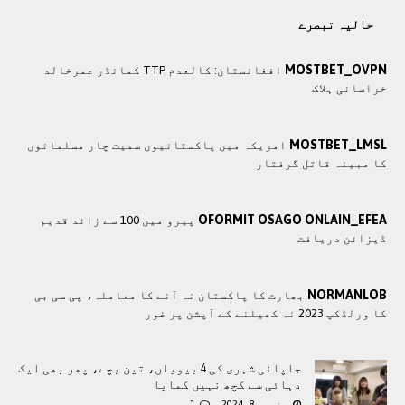
حالیہ تبصرے
MOSTBET_OVPN
افغانستان: کالعدم TTP کمانڈر عمرخالد
خراسانی ہلاک
MOSTBET_LMSL
امریکہ میں پاکستانیوں سمیت چار مسلمانوں
کا مبینہ قاتل گرفتار
OFORMIT OSAGO ONLAIN_EFEA
پیرو میں 100 سے زائد قدیم
ڈیزائن دریافت
NORMANLOB
بھارت کا پاکستان نہ آنے کا معاملہ، پی سی بی
کا ورلڈکپ 2023 نہ کھیلنے کے آپشن پر غور
جاپانی شہری کی 4 بیویاں، تین بچے، پھر بھی ایک
دہائی سے کچھ نہیں کمایا
جنوری 8, 2024
1