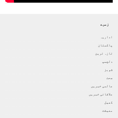
زمرے
اداريہ
پاکستان
تازہ ترين
دلچسپ
شوبز
صحت
عالمی خبريں
علاقائی خبريں
کھيل
معيشت