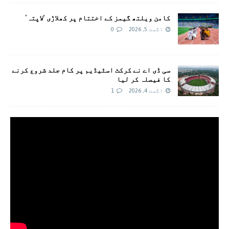
کامن ویلتھ گیمز کے اختتام پر کھلاڑی ‘لاپتہ’
اگست 5, 2026
0
سی ڈی اے نے کرکٹ اسٹیڈیم پر کام جلد شروع کرنے
کا فیصلہ کر لیا
اگست 4, 2026
1