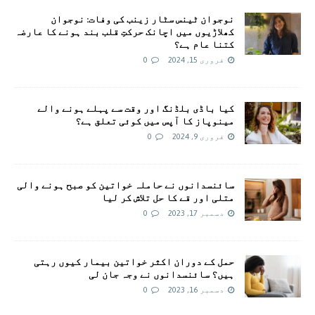
نوجوان ٹینس سٹار زینب کی وفات: نوجوان
کھلاڑیوں میں اچانک حرکتِ قلب بند ہونے کا عارضہ
کتنا عام ہے؟
فروری 15, 2024
0
کیا باڈی بلڈنگ اور وقت سے پہلے ہونے والے
مینوپاز کا آپس میں کوئی تعلق ہے؟
فروری 9, 2024
0
سائنسدانوں نے حاملہ خواتین کو صبح ہونے والی
متلی اور قے کا حل تلاش کر لیا
دسمبر 17, 2023
0
حمل کے دوران اکثر خواتین بیمار کیوں رہتی
ہیں؟ سائنسدانوں نے وجہ جان لی
دسمبر 16, 2023
0