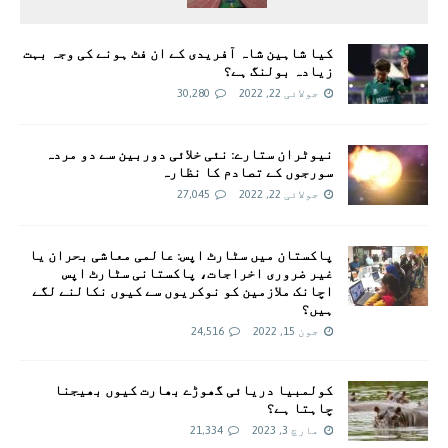
کیا شاہین شاہ آفریدی کے ان فٹ ہونے کی وجہ بہت
زیادہ بولنگ ہے؟
جولائی 22, 2022
30,280
نیوٹران ستارے: نئی خلائی دوربین سے دو مردہ
سورجوں کے تصادم کا نظارہ
جولائی 22, 2022
27,045
پاکستان میں سٹارٹ اپس: عالمی معاشی بحران یا
غیر ضروری اخراجات، پاکستانی سٹارٹ اپس
اچانک ملازمین کو نوکریوں سے کیوں نکالنے لگے
ہیں؟
جون 15, 2022
24,516
کولمبیا دریائی گھوڑے بھارت کیوں بھیجنا
چاہتا ہے؟
مارچ 3, 2023
21,334