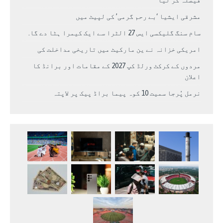
مشرقی ایشیا ‘بے رحم گرمی’ کی لپیٹ میں
سام سنگ گلیکسی ایس 27 الٹرا سے ایک کیمرا ہٹا دے گا.
امریکی خزانہ نے ین مارکیٹ میں تاریخی مداخلت کی
مردوں کے کرکٹ ورلڈ کپ 2027 کے مقامات اور برانڈ کا
اعلان
نرمل پُرجا سمیت 10 کوہ پیما براڈ پیک پر لاپتہ