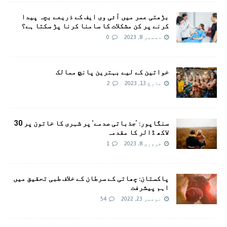
بڑھتی عمر میں آئی وی ایف کے ذریعے بچہ پیدا
کرنے پر کن مشکلات کا سامنا کرنا پڑ سکتا ہے؟
دسمبر 8, 2023
0
خواتین کے لیے بہترین پانچ ممالک
مارچ 13, 2023
2
سنگاپور: ’جذباتی صدمے‘ پر شہری کا خاتون پر 30
لاکھ ڈالر کا مقدمہ
فروری 8, 2023
1
پاکستان: چھاتی کے سرطان کے خلاف طبی تحقیق میں
اہم پیشرفت
نومبر 23, 2022
54