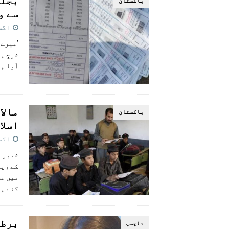
بجلی
پاکستان
سے و
اگست 28,
آیا ہے
مالا
پاکستان
اسلا
اگست 28,
خیبر پ
گئے ہ
برطا
دلچسپ