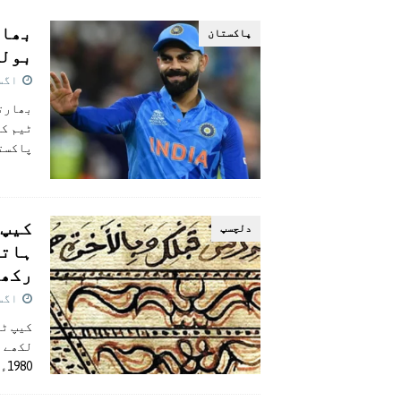
[ اگست 5, 2026 ]
فیصل قریشی کا مطال
بھار
پاکستان
پاکستان
بولن
اگست 31,
بھارتی
ٹیم کے
پاکستا
دلچسپ
ہاتھ
رکھ
اگست 31,
لکھے ہ
1980ء کی دہائی کے وسط میں تزئین و