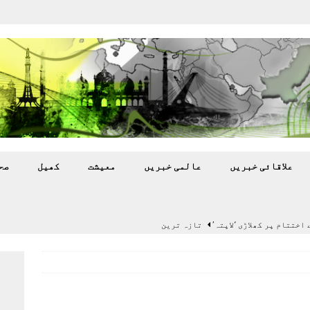
علاقائی خبريں
عالمی خبريں
معيشت
کھيل
صح
اختتام پر کھلاڑی ‘لاپتہ’
تازہ ترين
سٹیڈیم پر کام جلد شروع کرنے کا فیصلہ کر لیا
پاکستان
 گرمی’ کی لپیٹ میں
تازہ ترين
گا.
تازہ ترين