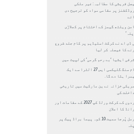
صل قریشی کا مطالبہ: غیر ملکی
وڈکشنز پر مقامی مواد کو ترجیح دی
ئے
من ویلتھ گیمز کے اختتام پر کھلاڑی
اپتہ’
 ڈی اے نے کرکٹ اسٹیڈیم پر کام جلد شروع
نے کا فیصلہ کر لیا
رقی ایشیا ‘بے رحم گرمی’ کی لپیٹ میں
سام سنگ گلیکسی ایس 27 الٹرا سے ایک
مرا ہٹا دے گا.
ریکی خزانہ نے ین مارکیٹ میں تاریخی
اخلت کی
مردوں کے کرکٹ ورلڈ کپ 2027 کے مقامات اور
انڈ کا اعلان
نرمل پُرجا سمیت 10 کوہ پیما براڈ پیک پر
پتہ