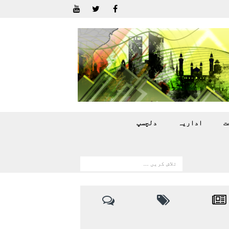
ت
اداريہ
دلچسپ