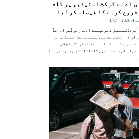
ی اے نے کرکٹ اسٹیڈیم پر کام
شروع کرنے کا فیصلہ کر لیا
 2026
1
آباد: کیپیٹل ڈیولپمنٹ اتھارٹی (سی ڈی اے)
ر کو دارلحکومت میں پہلے کرکٹ اسٹیڈیم پر
د شروع کرنے کے لیے ایک مشاورتی اجلاس
 کیا۔ اس سلسلے میں کنسلٹنٹ کو ہدایت کی
[...]