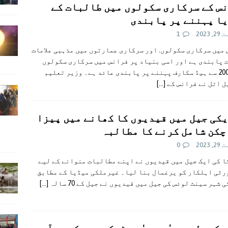
س کے سرکاری سکولوں میں طالبات کے
ا پہننے پر پابندی
 2023
1
میں سرکاری سکولوں. اور سرکاری عمارتوں میں مذہبی علامات
 پابندی ہے اور اسی بنیاد پر فرانس میں سرکاری سکولوں
میں 2004 سے ہیڈ سکارف پہننے پر پابندی عائد ہے۔ وزیر تعلیم
ل اتل نے فرانس کے
[…]
کی جیل میں قیدیوں کا کھانے میں پیزا
چکن شامل کرنے کا مطالبہ
 2023
0
 کی ایک جیل میں قیدیوں نے اپنے مطالبات منوانے کے لیے
رٹی اہلکار کو یرغمال بنا لیا۔ غیرملکی میڈیا کے مطابق
 شہر سینٹ لوئس کی جیل میں قیدیوں نے جیل کے 70 سالہ
[…]