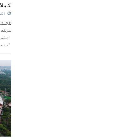
کھلاڑ
اگست 5,
گلاسگو
شرکت ک
اپنی ٹ
نہیں 