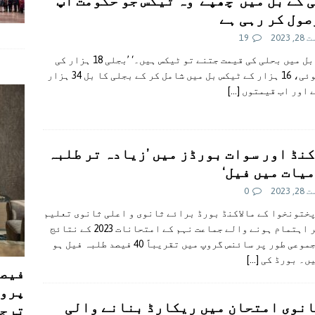
 کے بل میں ’چھپے‘ وہ ٹیکس جو حکومت آپ
صول کر رہی ہے
 2023
19
’میرے بل میں بحلی کی قیمت جتنے تو ٹیکس ہیں۔‘ ’بجلی 18 ہزار کی
خرچ ہوئی، 16 ہزار کے ٹیکس بل میں شامل کر کے بجلی کا بل 34 ہزار
 اور اب قیمتوں
[…]
کنڈ اور سوات بورڈز میں ’زیادہ تر طلبہ
میات میں فیل‘
 2023
0
ختونخوا کے مالاکنڈ بورڈ برائے ثانوی و اعلی ثانوی تعلیم
کے زیر اہتمام ہونے والے جماعت نہم کے امتحانات 2023 کے نتائج
میں مجموعی طور پر سائنس گروپ میں تقریباً 40 فیصد طلبہ فیل ہو
یں۔ بورڈ کی
[…]
فیصل
پروڈ
نوی امتحان میں ریکارڈ بنانے والی
ترجی