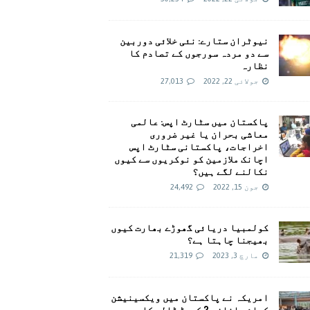
نیوٹران ستارے: نئی خلائی دوربین
سے دو مردہ سورجوں کے تصادم کا
نظارہ
جولائی 22, 2022
27,013
پاکستان میں سٹارٹ اپس: عالمی
معاشی بحران یا غیر ضروری
اخراجات، پاکستانی سٹارٹ اپس
اچانک ملازمین کو نوکریوں سے کیوں
نکالنے لگے ہیں؟
جون 15, 2022
24,492
کولمبیا دریائی گھوڑے بھارت کیوں
بھیجنا چاہتا ہے؟
مارچ 3, 2023
21,319
امريکہ نے پاکستان میں ویکسینیشن
کیلئے اضافی 2 کروڑ ڈالر کا وعدہ