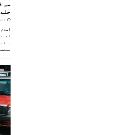
سی ڈ
جلد 
اگست 4,
اسلام 
نے پی
کام جل
منعقد