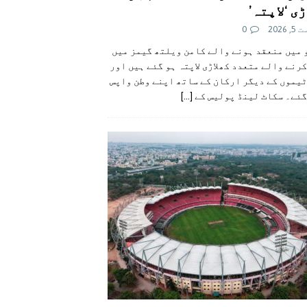
ی ‘لاپتہ’
 2026
0
 میں منعقد ہونے والے کامن ویلتھ گیمز میں
رنے والے متعدد کھلاڑی لاپتہ ہو گئے ہیں اور
یموں کے دیگر ارکان کے ساتھ اپنے وطن واپس
گئے۔ سکاٹ لینڈ پولیس کے
[...]