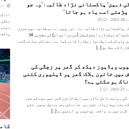
 کی ذہین‘ پاکستانی نژاد طالبہ: ’وہ جو
اگست 5,
پڑھتی اسے یاد ہو جاتا‘
اداکار
 2023
25
ملکی 
دینے پ
الہ پاکستانی نژاد طالبہ ماہ نور چیمہ نے برطانیہ میں جنرل
پاکست
سرٹیفکیٹ آف سیکنڈری ایجوکیشن (جی سی ایس ای) کی سطح پر 34
 پاس کرکے ایک نیا ریکارڈ قائم کیا ہے۔ معے کو بنائے گئے
کارڈ کے مطابق
[…]
وب ویڈیوز دیکھ کر گھر پر زچگی کی
 میں خاتون ہلاک: گھر پر ڈیلیوری کتنی
اک ہو سکتی ہے؟
 2023
1
کی ریاست تامل ناڈو میں ایک خاتون گھر میں بچے کو جنم
ے بعد بہت زیادہ خون بہہ جانے کی وجہ سے چل بسیں۔ ضلع
 گری میں یہ واقعہ یوٹیوب پر ڈیلیوری
[…]
کامن