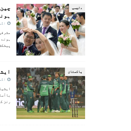
دلچسپ
ہونے
اگست 30,
پیشکش
ایشی
پاکستان
اگست 30,
ایشیا 
رنز کے 