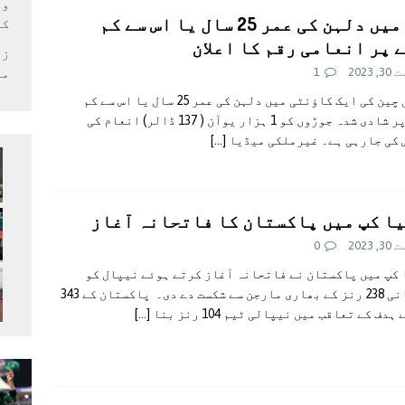
وف
چین میں دلہن کی عمر 25 سال یا اس سے کم
کر
 پر انعامی رقم کا اعلان
زل
 2023
1
می
مشرقی چین کی ایک کاؤنٹی میں دلہن کی عمر 25 سال یا اس سے کم
ہونے پر شادی شدہ جوڑوں کو 1 ہزار یوآن ( 137 ڈالر) انعام کی
 کی جارہی ہے۔ غیرملکی میڈیا
[…]
ا کپ میں پاکستان کا فاتحانہ آغاز
 2023
0
کپ میں پاکستان نے فاتحانہ آغاز کرتے ہوئے نیپال کو
باآسانی 238 رنز کے بھاری مارجن سے شکست دے دی۔ پاکستان کے 343
ہدف کے تعاقب میں نیپالی ٹیم 104 رنز بنا
[…]