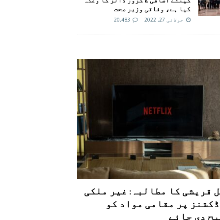
کیا ہے، وفاقی وزیر صحت
جولائی 27, 2022
20,483
 قریشی کا مطالبہ: غیر ملکی
کشنز پر مقامی مواد کو
ح دی جائے