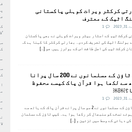
بہ: غیر ملکی پروڈکشنز پر مقامی مواد کو ترجیح دی جائے
فی
تی کرکٹر ویرات کوہلی پاکستانی
پر
جا
گ اٹیک کے معترف
کا
 2023
1
‘ل
 کرکٹ ٹیم کے اسٹار بیٹر ویرات کوہلی نے بھی پاکستان
 بولنگ اٹیک کی تعریف کردی۔ بھارتی کرکٹر کا کہنا ہے کہ
سی
ن کرکٹ ٹیم کی اصل طاقت اس کے بولرز ہیں. جو
[…]
کر
مش
کیپ ٹاؤن کے مسلمانوں نے 200 سال پرانا
کی
 سے لکھا ہوا قرآن پاک کیسے محفوظ
ام
ا؟￼￼
مد
 2023
1
بر
کیپ ٹاؤن کے مسلمانوں نے 2 سو سال پرانے قرآن پاک. کے ہاتھ سے
وئے نسخے کو سنبھال کر رکھا ہوا ہے۔ کیپ ٹاؤن کے مسلمان
[…]
لا