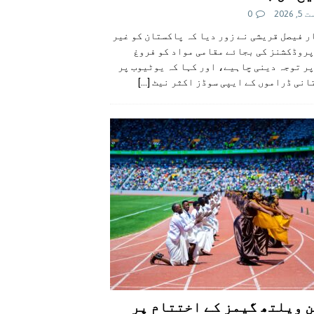
 2026
0
 فیصل قریشی نے زور دیا کہ پاکستان کو غیر
پروڈکشنز کی بجائے مقامی مواد کو فروغ
ر توجہ دینی چاہیے، اور کہا کہ یوٹیوب پر
انی ڈراموں کے ایپی سوڈز اکثر نیٹ
[...]
 ویلتھ گیمز کے اختتام پر