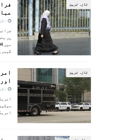
فران
تازہ ترين
عبای
اگست 29,
فرانس 
پر سخت
گیبری
امری
تازہ ترين
اور 
اگست 29,
امریکا
سیکیو
امریکی