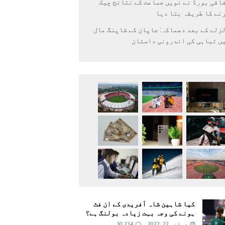
اقی بورڈ نے نویں جماعت کے نتائج چیک
نے کا طریقہ بتا دیا
زلے کے بعد دھماکہ: جاپان کے شاپنگ مال
ں تباہی کی اندرونی داستان
کیا شاہین شاہ آفریدی کے ان فٹ
ہونے کی وجہ بہت زیادہ بولنگ ہے؟
جولائی 22, 2022
30,234