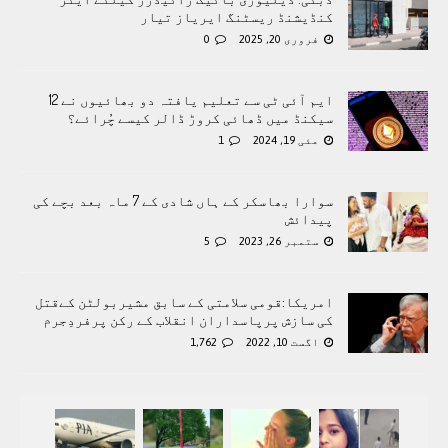
کنڈیشنڈ ریسٹنگ ایریاز تیار
فروری 20, 2025
0
ایم آئی ٹی سے تعلیم یافتہ دو بھائیوں نے 12
سیکنڈ میں ڈھائی کروڑ ڈالر کیسے چُرائے؟
مئی 19, 2024
1
سوارا بھاسکر کے ہاں شادی کے 7 ماہ بعد بچے کی
پیدائش
ستمبر 26, 2023
5
امریکا:قومی سلامتی کے سابق مشیربولٹن کےقتل
کی سازش پرپاسداران انقلاب کے رکن پرفردِجرم
اگست 10, 2022
1,762