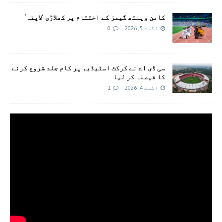
کامن ویلتھ گیمز کے اختتام پر کھلاڑی ‘لاپتہ’
اگست 5, 2026
0
سی ڈی اے نے کرکٹ اسٹیڈیم پر کام جلد شروع کرنے
کا فیصلہ کر لیا
اگست 4, 2026
1