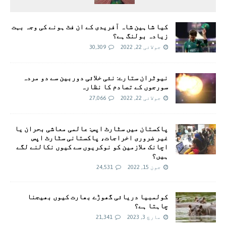
کیا شاہین شاہ آفریدی کے ان فٹ ہونے کی وجہ بہت
زیادہ بولنگ ہے؟
جولائی 22, 2022
30,309
نیوٹران ستارے: نئی خلائی دوربین سے دو مردہ
سورجوں کے تصادم کا نظارہ
جولائی 22, 2022
27,066
پاکستان میں سٹارٹ اپس: عالمی معاشی بحران یا
غیر ضروری اخراجات، پاکستانی سٹارٹ اپس
اچانک ملازمین کو نوکریوں سے کیوں نکالنے لگے
ہیں؟
جون 15, 2022
24,531
کولمبیا دریائی گھوڑے بھارت کیوں بھیجنا
چاہتا ہے؟
مارچ 3, 2023
21,341