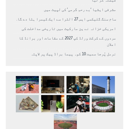
مشرقی ایشیا ‘بے رحم گرمی’ کی لپیٹ میں
سام سنگ گلیکسی ایس 27 الٹرا سے ایک کیمرا ہٹا دے گا.
امریکی خزانہ نے ین مارکیٹ میں تاریخی مداخلت کی
مردوں کے کرکٹ ورلڈ کپ 2027 کے مقامات اور برانڈ کا
اعلان
نرمل پُرجا سمیت 10 کوہ پیما براڈ پیک پر لاپتہ