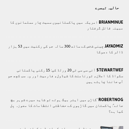
حالیہ تبصرے
BRIANMINUE
امریکہ میں پاکستانیوں سمیت چار مسلمانوں کا
مبینہ قاتل گرفتار
JAYADMIZ
چینی شخص کے ساتھ 300 سالہ جم کی رکنیت میں 53 ہزار
ڈالر کا دھوکا
STEWARTWEF
آئی سی سی ٹی 20 ورلڈ کپ: 15 رکنی پاکستانی
سکواڈ کا اعلان، ٹورنامنٹ کا شیڈول، فارمیٹ اور وہ سب کچھ جو
آپ جاننا چاہتے ہیں
ROBERTNOG
’گاڑی میں ایئر بیگ ہوتے تو شاید میرے شوہر بچ
جاتے‘: پاکستان میں گاڑیوں کے حفاظتی انتظامات کا مجوزہ بِل
کیا ہے؟
دبئی: ڈیلیوری بائیک رائیڈرز کیلئے ایئر