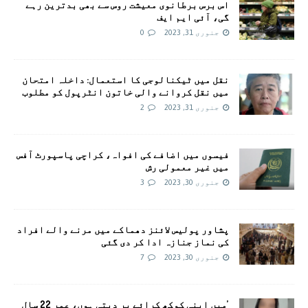
اس برس برطانوی معیشت روس سے بھی بدترین رہے
گی، آئی ایم ایف
جنوری 31, 2023
0
نقل میں ٹیکنالوجی کا استعمال: داخلہ امتحان
میں نقل کروانے والی خاتون انٹرپول کو مطلوب
جنوری 31, 2023
2
فیسوں میں اضافے کی افواہ، کراچی پاسپورٹ آفس
میں غیر معمولی رش
جنوری 30, 2023
3
پشاور پولیس لائنز دھماکے میں مرنے والے افراد
کی نماز جنازہ ادا کر دی گئی
جنوری 30, 2023
7
’میں اپنی کوکھ کرائے پر دیتی ہوں، عمر 22 سال