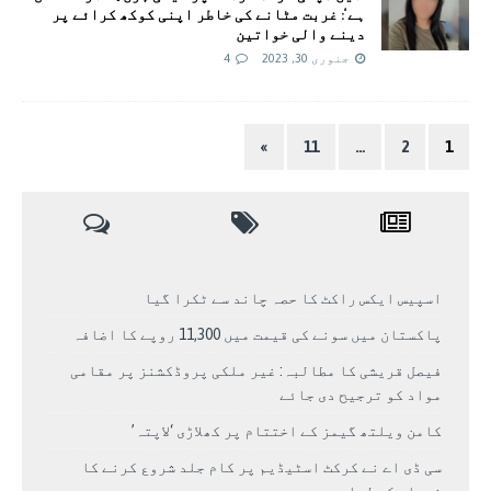
ہے‘: غربت مٹانے کی خاطر اپنی کوکھ کرائے پر
دینے والی خواتین
جنوری 30, 2023
4
»
11
…
2
1
اسپیس ایکس راکٹ کا حصہ چاند سے ٹکرا گیا
پاکستان میں سونے کی قیمت میں 11,300 روپے کا اضافہ
فیصل قریشی کا مطالبہ: غیر ملکی پروڈکشنز پر مقامی
مواد کو ترجیح دی جائے
کامن ویلتھ گیمز کے اختتام پر کھلاڑی ‘لاپتہ’
سی ڈی اے نے کرکٹ اسٹیڈیم پر کام جلد شروع کرنے کا
فیصلہ کر لیا