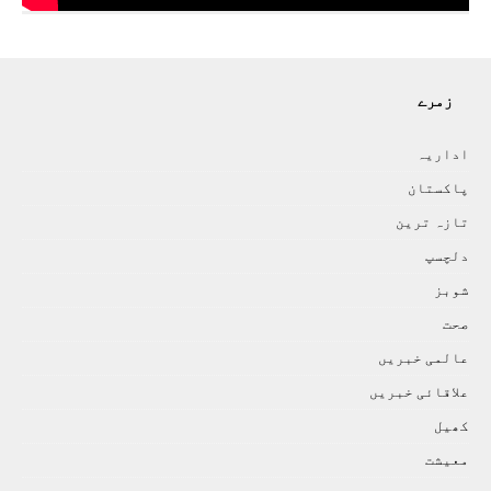
زمرے
اداريہ
پاکستان
تازہ ترين
دلچسپ
شوبز
صحت
عالمی خبريں
علاقائی خبريں
کھيل
معيشت