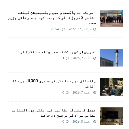
امريکہ نے پاکستان میں ویکسینیشن کیلئے
اضافی 2 کروڑ ڈالر کا وعدہ کیا ہے، وفاقی وزیر
صحت
جولائی 27, 2022
20,540
اسپیس ایکس راکٹ کا حصہ چاند سے ٹکرا گیا
اگست 7, 2026
1
پاکستان میں سونے کی قیمت میں 11,300 روپے کا
اضافہ
اگست 7, 2026
0
فیصل قریشی کا مطالبہ: غیر ملکی پروڈکشنز پر
مقامی مواد کو ترجیح دی جائے
اگست 5, 2026
0