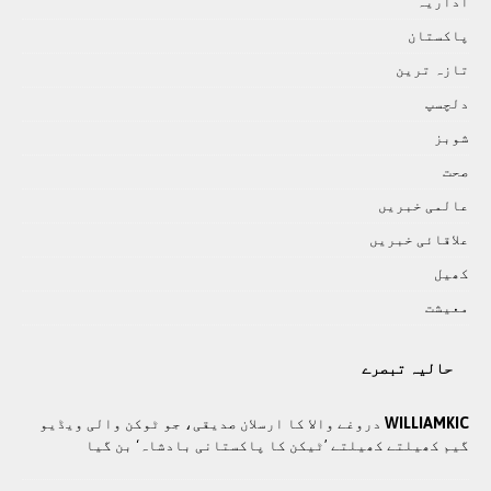
اداريہ
پاکستان
تازہ ترين
دلچسپ
شوبز
صحت
عالمی خبريں
علاقائی خبريں
کھيل
معيشت
حالیہ تبصرے
WILLIAMKIC
دروغے والا کا ارسلان صدیقی، جو ٹوکن والی ویڈیو
گیم کھیلتے کھیلتے ’ٹیکن کا پاکستانی بادشاہ‘ بن گیا