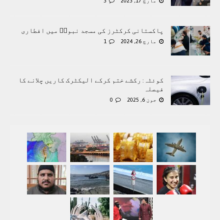
مارچ 17, 2023
3
پاکستانی کرکٹرز کی مسجد نبویؐ میں افطاری
مارچ 26, 2024
1
کوئٹہ: رکشے ختم کرکے الیکٹرک کاریں چلانے کا
فیصلہ
جون 6, 2025
0