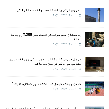
اسپیس ایکس راکٹ کا حصہ چاند سے ٹکرا گیا
اگست 7, 2026
1
پاکستان میں سونے کی قیمت میں 11,300 روپے کا
اضافہ
اگست 7, 2026
0
فیصل قریشی کا مطالبہ: غیر ملکی پروڈکشنز پر
مقامی مواد کو ترجیح دی جائے
اگست 5, 2026
0
کامن ویلتھ گیمز کے اختتام پر کھلاڑی ‘لاپتہ’
اگست 5, 2026
0
سی ڈی اے نے کرکٹ اسٹیڈیم پر کام جلد شروع کرنے