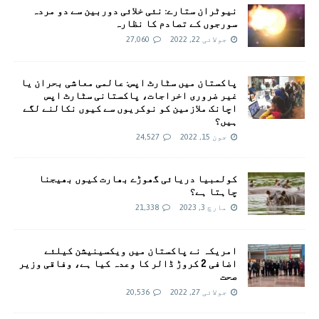
نیوٹران ستارے: نئی خلائی دوربین سے دو مردہ
سورجوں کے تصادم کا نظارہ
جولائی 22, 2022
27,060
پاکستان میں سٹارٹ اپس: عالمی معاشی بحران یا
غیر ضروری اخراجات، پاکستانی سٹارٹ اپس
اچانک ملازمین کو نوکریوں سے کیوں نکالنے لگے
ہیں؟
جون 15, 2022
24,527
کولمبیا دریائی گھوڑے بھارت کیوں بھیجنا
چاہتا ہے؟
مارچ 3, 2023
21,338
امريکہ نے پاکستان میں ویکسینیشن کیلئے
اضافی 2 کروڑ ڈالر کا وعدہ کیا ہے، وفاقی وزیر
صحت
جولائی 27, 2022
20,536