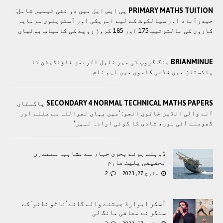
PRIMARY MATHS TUITION
پی ایس ایل میں دو نئی ٹیمیں شامل:
حیدرآباد اور سیالکوٹ کے لیے امریکی اور آسٹریلوی سرمایہ
کاروں کی بالترتیب 175 اور 185 کروڑ روپے کی کامیاب بولیاں
BRIANMINUE
جنگ گروپ کی میر خلیل الرحمٰن فاؤنڈیشن کا
پاکستان میں فلاحی کاموں ميں اہم نام
SECONDARY 4 NORMAL TECHNICAL MATHS PAPERS
پاکستان
آنے والی انڈین خاتون انجو: ’میں یہاں نصراللہ سے ملنے اور
گھومنے آئی ہوں، شادی کا کوئی ارادہ نہیں‘
ڈوبتے ہوئے بحری جہاز سے مشابہہ سمندری
تحقیقی پلیٹ فارم
مارچ 27, 2023
2
آسکر ایوارڈ جیتنے والے گانے ’ناٹو ناٹو‘ کے
سنگر نے معافی مانگ لی