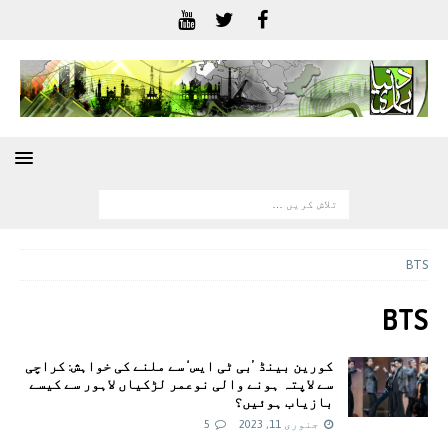
BTS
BTS
کورین بینڈ ’بی ٹی ایس‘ سے ملنے کی خواہش: کراچی
سے لاپتہ ہونے والی نوعمر لڑکیاں لاہور سے کیسے
بازیاب ہوئیں؟
جنوری 11, 2023
5