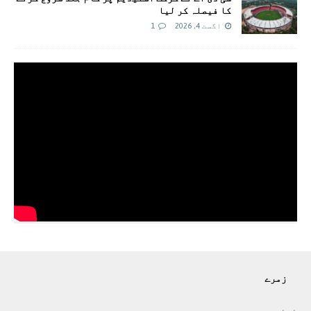
کا فیصلہ کر لیا
اگست 4, 2026
1
زمرے