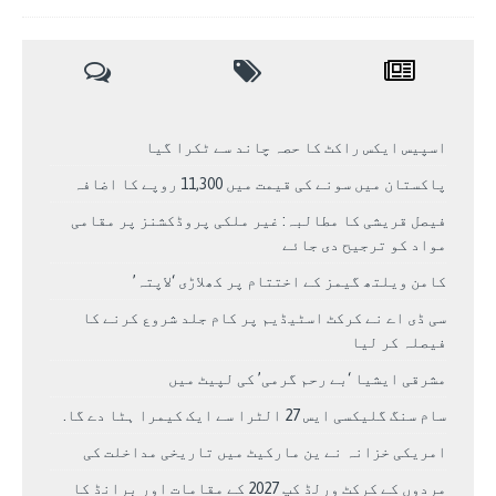
اسپیس ایکس راکٹ کا حصہ چاند سے ٹکرا گیا
پاکستان میں سونے کی قیمت میں 11,300 روپے کا اضافہ
فیصل قریشی کا مطالبہ: غیر ملکی پروڈکشنز پر مقامی
مواد کو ترجیح دی جائے
کامن ویلتھ گیمز کے اختتام پر کھلاڑی ‘لاپتہ’
سی ڈی اے نے کرکٹ اسٹیڈیم پر کام جلد شروع کرنے کا
فیصلہ کر لیا
مشرقی ایشیا ‘بے رحم گرمی’ کی لپیٹ میں
سام سنگ گلیکسی ایس 27 الٹرا سے ایک کیمرا ہٹا دے گا.
امریکی خزانہ نے ین مارکیٹ میں تاریخی مداخلت کی
مردوں کے کرکٹ ورلڈ کپ 2027 کے مقامات اور برانڈ کا