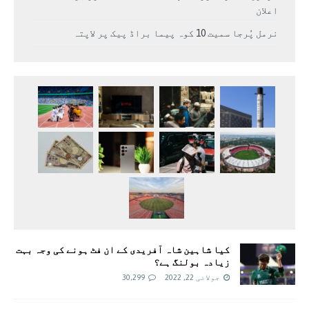
اعلان
نرمل پُرجا سمیت 10 کوہ پیما براڈ پیک پر لاپتہ
کیا شاہین شاہ آفریدی کے ان فٹ ہونے کی وجہ بہت
زیادہ بولنگ ہے؟
جولائی 22, 2022
30,299