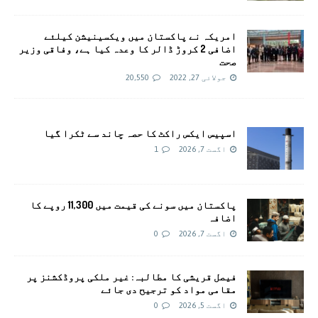
امريکہ نے پاکستان میں ویکسینیشن کیلئے
اضافی 2 کروڑ ڈالر کا وعدہ کیا ہے، وفاقی وزیر
صحت
جولائی 27, 2022
20,550
اسپیس ایکس راکٹ کا حصہ چاند سے ٹکرا گیا
اگست 7, 2026
1
پاکستان میں سونے کی قیمت میں 11,300 روپے کا
اضافہ
اگست 7, 2026
0
فیصل قریشی کا مطالبہ: غیر ملکی پروڈکشنز پر
مقامی مواد کو ترجیح دی جائے
اگست 5, 2026
0