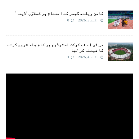
کامن ویلتھ گیمز کے اختتام پر کھلاڑی ‘لاپتہ’
اگست 5, 2026
0
سی ڈی اے نے کرکٹ اسٹیڈیم پر کام جلد شروع کرنے
کا فیصلہ کر لیا
اگست 4, 2026
1