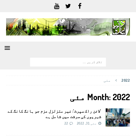
2022
مئی
2022 مئی
Month:
’لائن راک سپرٹ‘: غیر متزلزل عزم جو ہانگ کانگ کے
شہریوں کی سرشت میں شامل ہے
مئی 31, 2022
22