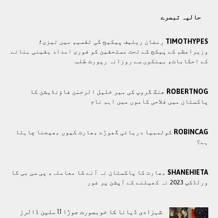
حالیہ تبصرے
TIMOTHYPES
رمضان ریلیف پیکیج کی تقسیم میں تیزی؛
وزیراعظم کے پیکج کے تحت مستحقین کو فوری امداد یقینی بنانے
کے احکامات، بینکوں سے روزانہ رپورٹ طلب
ROBERTNOG
جنگ گروپ کی میر خلیل الرحمٰن فاؤنڈیشن کا
پاکستان میں فلاحی کاموں ميں اہم نام
ROBINCAG
کولمبیا دریائی گھوڑے بھارت کیوں بھیجنا چاہتا
ہے؟
SHANEHIETA
بھارت کا پاکستان نہ آنے کا معاملہ، پی سی بی کا
ورلڈکپ 2023 نہ کھیلنے کے آپشن پر غور
شہزادی ڈیانا کا خوبصورت جوڑا 1.1 ملین ڈالرز