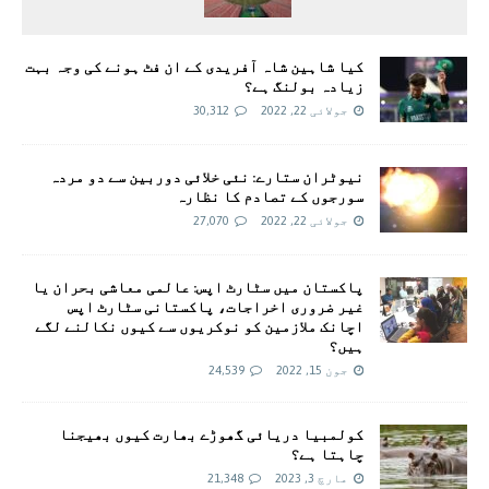
کیا شاہین شاہ آفریدی کے ان فٹ ہونے کی وجہ بہت
زیادہ بولنگ ہے؟
جولائی 22, 2022
30,312
نیوٹران ستارے: نئی خلائی دوربین سے دو مردہ
سورجوں کے تصادم کا نظارہ
جولائی 22, 2022
27,070
پاکستان میں سٹارٹ اپس: عالمی معاشی بحران یا
غیر ضروری اخراجات، پاکستانی سٹارٹ اپس
اچانک ملازمین کو نوکریوں سے کیوں نکالنے لگے
ہیں؟
جون 15, 2022
24,539
کولمبیا دریائی گھوڑے بھارت کیوں بھیجنا
چاہتا ہے؟
مارچ 3, 2023
21,348