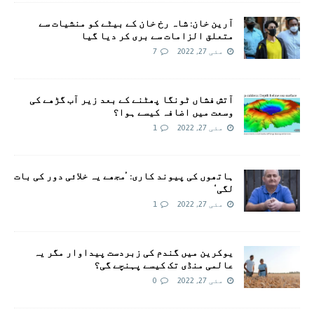
آرین خان: شاہ رخ خان کے بیٹے کو منشیات سے
متعلق الزامات سے بری کر دیا گیا
مئی 27, 2022
7
آتش فشاں ٹونگا پھٹنے کے بعد زیر آب گڑھے کی
وسعت میں اضافہ کیسے ہوا؟
مئی 27, 2022
1
ہاتھوں کی پیوند کاری: ’مجھے یہ خلائی دور کی بات
لگی‘
مئی 27, 2022
1
یوکرین میں گندم کی زبردست پیداوار مگر یہ
عالمی منڈی تک کیسے پہنچے گی؟
مئی 27, 2022
0