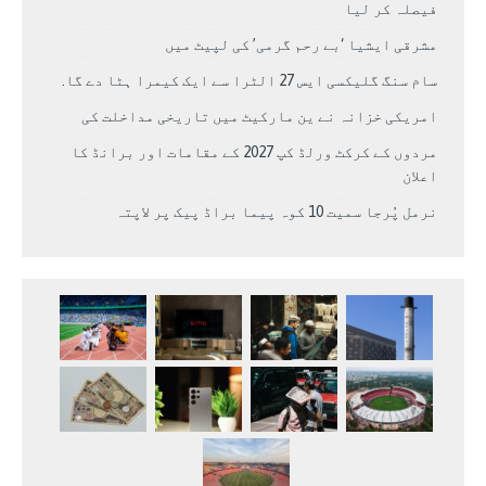
فیصلہ کر لیا
مشرقی ایشیا ‘بے رحم گرمی’ کی لپیٹ میں
سام سنگ گلیکسی ایس 27 الٹرا سے ایک کیمرا ہٹا دے گا.
امریکی خزانہ نے ین مارکیٹ میں تاریخی مداخلت کی
مردوں کے کرکٹ ورلڈ کپ 2027 کے مقامات اور برانڈ کا
اعلان
نرمل پُرجا سمیت 10 کوہ پیما براڈ پیک پر لاپتہ