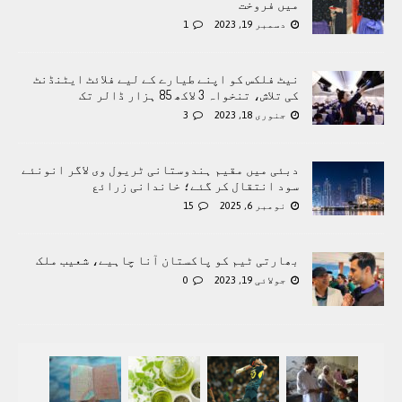
میں فروخت
دسمبر 19, 2023
1
نیٹ فلکس کو اپنے طیارے کے لیے فلائٹ ایٹنڈنٹ
کی تلاش، تنخواہ 3 لاکھ 85 ہزار ڈالر تک
جنوری 18, 2023
3
دبئی میں مقیم ہندوستانی ٹریول وی لاگر انونئے
سود انتقال کر گئے؛ خاندانی زرائع
نومبر 6, 2025
15
بھارتی ٹیم کو پاکستان آنا چاہیے، شعیب ملک
جولائی 19, 2023
0