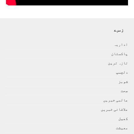
زمرے
اداريہ
پاکستان
تازہ ترين
دلچسپ
شوبز
صحت
عالمی خبريں
علاقائی خبريں
کھيل
معيشت