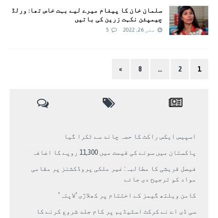
سلمان خان کا پیغام میرے لیے بہت خاص تھا: ورلڈ
چیمپئن نکہت زرین کی باتیں
مئی 26, 2022
5
»
8
…
2
1
اسپیس ایکس راکٹ کا حصہ چاند سے ٹکرا گیا
پاکستان میں سونے کی قیمت میں 11,300 روپے کا اضافہ
فیصل قریشی کا مطالبہ: غیر ملکی پروڈکشنز پر مقامی
مواد کو ترجیح دی جائے
کامن ویلتھ گیمز کے اختتام پر کھلاڑی ‘لاپتہ’
سی ڈی اے نے کرکٹ اسٹیڈیم پر کام جلد شروع کرنے کا