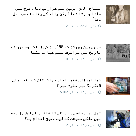
مصباح الحق: ’بچپن میں شرارتی تھا، فوج میں
جانا چاہتا تھا لیکن والد کی وفات نے سب بدل
دیا‘
مئی 31, 2022
2
سر ویوین رچرڈز کے 189 رنز کی اننگز جسے ون ڈے
تاریخ میں فراموش نہیں کیا جا سکتا
مئی 31, 2022
0
کيا ایرانی خفيہ ادارے پاکستان کے اندر منی
لانڈرنگ ميں ملوث ہيں ؟
مئی 31, 2022
6,002
تیل مصنوعات پر سبسڈی کا خاتمہ: کیا طویل مدت
میں ملکی معیشت کے لیے صحیح اقدام ہے؟
مئی 27, 2022
2