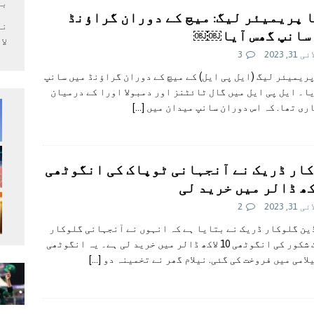
بر
 پریمیئر لیگ: میچ کے دوران گراؤنڈ
سانپ گھس آیا￼￼
لا
31, 2023
3
ریمیئر لیگ (ایل پی ایل) کے میچ کے دوران گراؤنڈ میں سانپ
ا۔ ایل پی ایل میں گال ٹائٹنز اور دمبولا اورا کے درمیان
ری تھا. کہ اس دوران سانپ میدان میں
[…]
ار ڈریک نے آنجہانی ٹوپاک کی انگوٹھی
31, 2023
2
ن گلوکار ڈریک نے بتایا ہے کہ انہوں نے آنجہانی گلوکار
ٹوپاک شکور کی انگوٹھی 10 لاکھ ڈالر میں خرید لی ہے۔ یہ انگوٹھی
لامی میں فروخت کی گئی. نیلام گھر نے تخمینہ دو
[…]