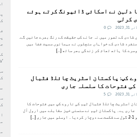
سٹیڈیم پر کام جلد شروع کرنے کا فیصلہ کر لیا
پاکستان
اس
 دلہن نے اسکائی ڈائیونگ کرتے ہوئے
 حصہ چاند سے ٹکرا گیا
تازہ ترين
 کرلی
کا
31, 2023
0
فی
ں شادی کے تصور میں نہ جانے کب حقیقت کے رنگ بھرے جائیں گے.
پر
نفرد شادی کے خواہاں منچلوں نے مہمانوں سمیت فضا میں
جا
سرے کا ہاتھ تھام کر زندگی بھر ساتھ
[…]
کا
‘ل
سی
ے کپ: پاکستان اسٹریٹ چائلڈ فٹبال
کر
کی فتوحات کا سلسلہ جاری
مش
31, 2023
5
ن اسٹریٹ چائلڈ فٹبال ٹیم کی ناروے کپ میں فتوحات کا
کی
جاری ہے۔ پاکستان ٹیم نے سنسنی خیز مقابلے میں ارول آل
ام
لو میں جاری
[…]
مد