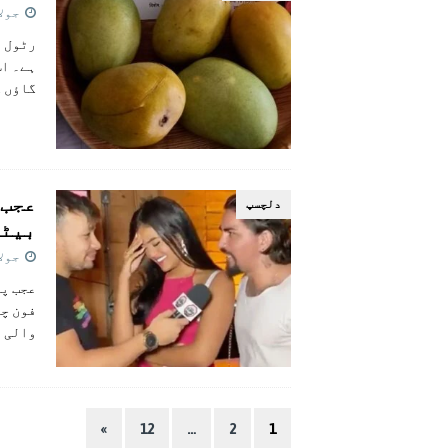
جولائی 
ہے۔ اس
گاؤں ک
عجب 
دلچسپ
بیٹ
جولائی 
عجب پر
فون چو
والی ا
»
12
…
2
1