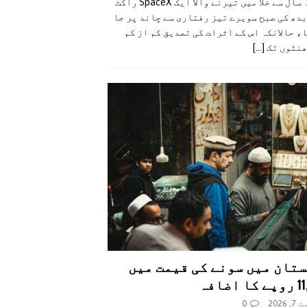
گزشتہ سال سے خلا میں تیرنے والا ایک SpaceX راکٹ
دھ کی صبح سویرے تیز رفتاری سے چاند پر جا
، حالانکہ اس کے اثرات کی تصدیق کم از کم
ھنٹوں تک
[...]
تان میں سونے کی قیمت میں
اضافہ
 2026
0