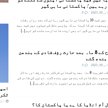
رہے ہیں‘: پاکستانی ماہی گیر
30, 2023
0
انڈیا میں قید 10 پاکستانی ماہی گیر رہائی کے بعد رواں ہفتے
پہنچے، جن کا کہنا ہے کہ پڑوسی ملک کی جیلوں میں قید بہت
ستانی ماہی گیر اب بھی اپنے خاندان سے ملنے کو ترس
[…]
نکاح کے 8 ماہ بعد حارث رؤف شادی کے بندھن
بندھ گئے
30, 2023
3
نکاح کے تقریبا 8 ماہ بعد پاکستانی کرکٹر حارث رؤف اور ماڈل
سعود ملک شادی کے بندھن میں بندھ گئے۔ دونوں کی شادی کی
ت چند دن قبل شروع ہوئی تھیں، بارت کی تقریب
[…]
اسپی
ٹکرا
اگست 7,
 آم انڈیا کا ہے یا پاکستان کا؟