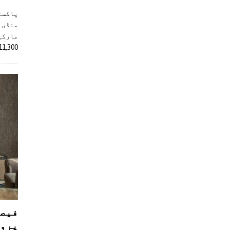
پاکست
منڈی 
مارکیٹ
11,300 روپے کے اضافے کے بعد 4 لاکھ 
فیصل
پروڈ