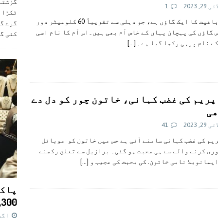
29, 2023
1
ٹکڑا ب
رٹول باغپت کا ایک گاؤں ہے، جو دہلی سے تقریباً 60 کلومیٹر دور
گرے گا
 گاؤں کی پہچان یہاں کے خاص آم بھی ہیں۔اس آم کا نام اسی
کئی گ
ے نام پرہی رکھا گیا ہے۔
[…]
پریم کی غضب کہانی، خاتون چور کو دل دے
ھی
29, 2023
41
یم کی غضب کہانی سامنے آئی ہے جس میں خاتون کو موبائل
ری کرنے والے سے ہی محبت ہو گئی۔ برازیل سے تعلق رکھنے
یمانوبلا نامی خاتون. کی محبت کی عجیب و
[…]
پاکس
11,300 روپے کا 
اگست 7,