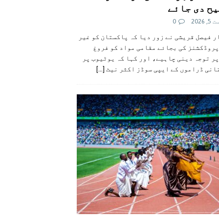
ح دی جائے
 2026
0
 فیصل قریشی نے زور دیا کہ پاکستان کو غیر
پروڈکشنز کی بجائے مقامی مواد کو فروغ
ر توجہ دینی چاہیے، اور کہا کہ یوٹیوب پر
انی ڈراموں کے ایپی سوڈز اکثر نیٹ
[...]