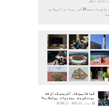
انڈ کا اعلان
نرمل پُرجا سمیت 10 کوہ پیما براڈ پیک پر
پتہ
کیا شاہین شاہ آفریدی کے ان فٹ
ہونے کی وجہ بہت زیادہ بولنگ ہے؟
جولائی 22, 2022
30,281