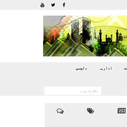
ت
اداريہ
دلچسپ