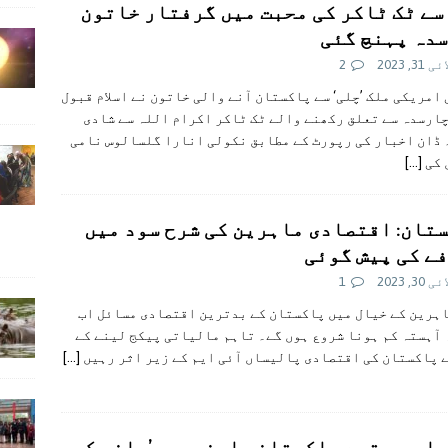
 سے ٹک ٹاکر کی محبت میں گرفتار خاتون
دہ پہنچ گئی
31, 2023
2
امریکی ملک ’چلی‘ سے پاکستان آنے والی خاتون نے اسلام قبول
ارسدہ سے تعلق رکھنے والے ٹک ٹاکر اکرام اللہ سے شادی
ڈان اخبار کی رپورٹ کے مطابق نکولی انارا گلسالوس نامی
 کی
[…]
تان: اقتصادی ماہرین کی شرح سود میں
ے کی پیش گوئی
30, 2023
1
ہرین کے خیال میں پاکستان کے بدترین اقتصادی مسائل اب
آہستہ کم ہونا شروع ہوں گے۔ تاہم مالیاتی پیکج لینے کے
 پاکستان کی اقتصادی پالیساں آئی ایم کے زیر اثر رہیں
[…]
ا میں قید پاکستانی اپنوں سے’ملنے کو