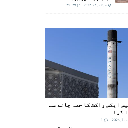
جولائی 27, 2022
20,529
س ایکس راکٹ کا حصہ چاند سے
 گیا
 2026
1