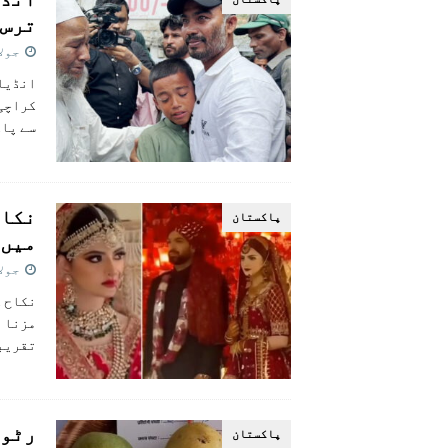
ترس 
جولائی 
کراچی 
سے پاک
پاکستان
میں 
جولائی 
مزنا م
تقریبا
رٹول
پاکستان