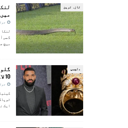
لنکا
تازہ ترين
میں 
جولائی 
لنکا پ
گھس آی
میچ جا
گلوک
دلچسپ
10 لاکھ ڈالر میں خرید لی
جولائی 
کینیڈی
ایک نی