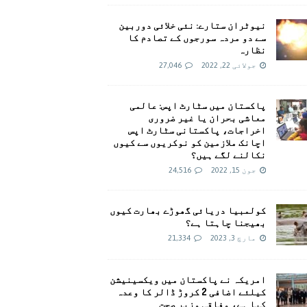
نیوٹران ستارے: نئی خلائی دوربین
سے دو مردہ سورجوں کے تصادم کا
نظارہ
جولائی 22, 2022
27,046
پاکستان میں سٹارٹ اپس: عالمی
معاشی بحران یا غیر ضروری
اخراجات، پاکستانی سٹارٹ اپس
اچانک ملازمین کو نوکریوں سے کیوں
نکالنے لگے ہیں؟
جون 15, 2022
24,516
کولمبیا دریائی گھوڑے بھارت کیوں
بھیجنا چاہتا ہے؟
مارچ 3, 2023
21,334
امريکہ نے پاکستان میں ویکسینیشن
کیلئے اضافی 2 کروڑ ڈالر کا وعدہ
کیا ہے، وفاقی وزیر صحت