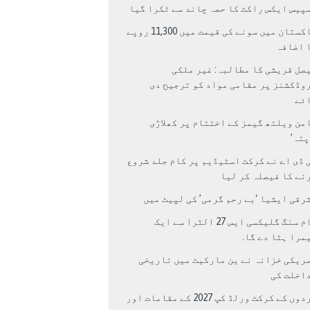
پیس ایکس راکٹ کا حصہ چاند سے ٹکرا گیا
پاکستان میں سونے کی قیمت میں 11,300 روپے
 اضافہ
صل قریشی کا مطالبہ: غیر ملکی
وڈکشنز پر مقامی مواد کو ترجیح دی
ئے
من ویلتھ گیمز کے اختتام پر کھلاڑی
اپتہ’
 ڈی اے نے کرکٹ اسٹیڈیم پر کام جلد شروع
نے کا فیصلہ کر لیا
رقی ایشیا ‘بے رحم گرمی’ کی لپیٹ میں
سام سنگ گلیکسی ایس 27 الٹرا سے ایک
مرا ہٹا دے گا.
ریکی خزانہ نے ین مارکیٹ میں تاریخی
اخلت کی
مردوں کے کرکٹ ورلڈ کپ 2027 کے مقامات اور