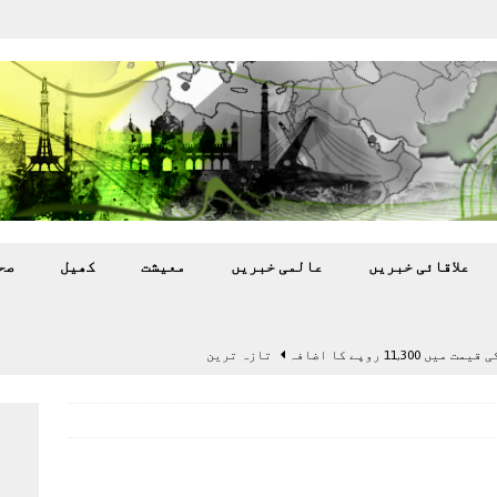
علاقائی خبريں
عالمی خبريں
معيشت
کھيل
صح
11,3 روپے کا اضافہ
تازہ ترين
بہ: غیر ملکی پروڈکشنز پر مقامی مواد کو ترجیح دی جائے
اختتام پر کھلاڑی ‘لاپتہ’
تازہ ترين