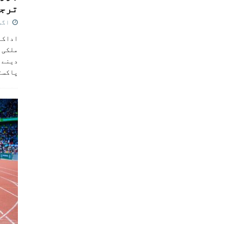
ترجی
اگست 5,
اداکار
ملکی 
دینے پ
پاکست