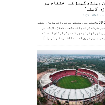
 ویلتھ گیمز کے اختتام پر
ی ‘لاپتہ’
 2026
0
👍0👎0💬0 گلاسگو میں منعقد ہونے والے کامن ویلتھ
یں شرکت کرنے والے متعدد کھلاڑی لاپتہ ہو
ں اور اپنی ٹیموں کے دیگر ارکان کے ساتھ
وطن واپس نہیں گئے۔ سکاٹ لینڈ پولیس
[...]