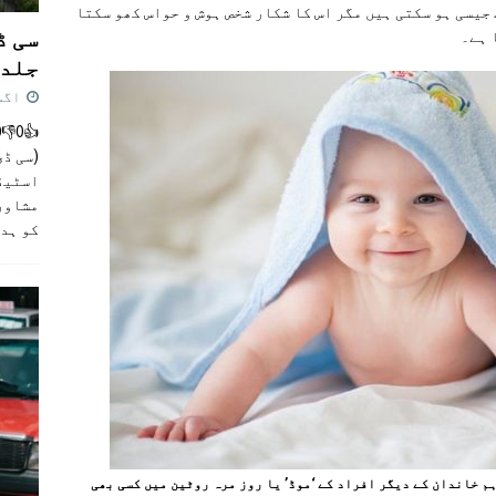
 جیسی ہو سکتی ہیں مگر اس کا شکار شخص ہوش و حواس کھو سکتا
سی ڈ
 ہے۔
جلد 
اگست 4,
(سی ڈی
اسٹیڈی
مشاور
کو ہد
م خاندان کے دیگر افراد کے ‘موڈ’ یا روز مرہ روٹین میں کسی بھی