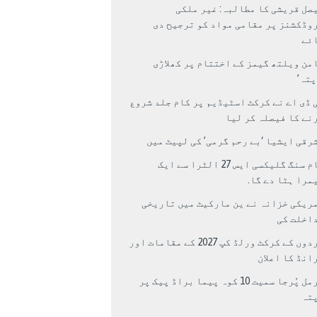
صل قریشی کا مطالبہ: غیر ملکی
وڈکشنز پر مقامی مواد کو ترجیح دی
ئے
من ویلتھ گیمز کے اختتام پر کھلاڑی
اپتہ’
 ڈی اے نے کرکٹ اسٹیڈیم پر کام جلد شروع
نے کا فیصلہ کر لیا
رقی ایشیا ‘بے رحم گرمی’ کی لپیٹ میں
سام سنگ گلیکسی ایس 27 الٹرا سے ایک
مرا ہٹا دے گا.
ریکی خزانہ نے ین مارکیٹ میں تاریخی
اخلت کی
مردوں کے کرکٹ ورلڈ کپ 2027 کے مقامات اور
انڈ کا اعلان
نرمل پُرجا سمیت 10 کوہ پیما براڈ پیک پر
پتہ