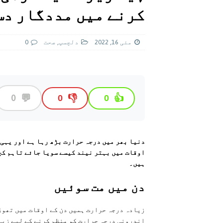
[ اگست 5, 2026 ]
فیصل قریشی کا مطال
کرنے میں مددگار دس
پاکستان
مئی 16, 2022
دلچسپ
,
صحت
0
💬
0
👎
👍
0
0
دنیا بھر میں درجہ حرارت بڑھ رہا ہے اور یہی 
اوقات میں بہتر نیند کیسے سویا جائے تاہم کچھ
ہیں۔
دن میں مت سوئیں
زیادہ درجہ حرارت ہمیں دن کے اوقات میں تھوڑا
اندرونی درجہ حرارت کو منظم کرنے کے لیے زیا