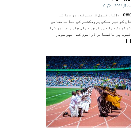
 2026
0
👍0👎0💬0 اداکار فیصل قریشی نے زور دیا کہ
ان کو غیر ملکی پروڈکشنز کی بجائے مقامی
و فروغ دینے پر توجہ دینی چاہیے، اور کہا
ٹیوب پر پاکستانی ڈراموں کے ایپی سوڈز
[...