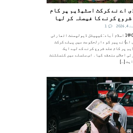
ی اے نے کرکٹ اسٹیڈیم پر کام
شروع کرنے کا فیصلہ کر لیا
 2026
1
👍0👎0💬1 اسلام آباد: کیپیٹل ڈیولپمنٹ اتھارٹی
 اے) نے پیر کو دارلحکومت میں پہلے کرکٹ
م پر کام جلد شروع کرنے کے لیے ایک
تی اجلاس منعقد کیا۔ اس سلسلے میں کنسلٹنٹ
ایت
[...]