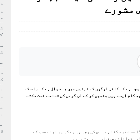
بہ: غیر ملکی پروڈکشنز پر مقامی مواد کو ترجیح دی جائے
فی
 مشورے
پر
جا
کا
‘ل
سی
کر
مش
کی
وجہ ہے کہ کافی لوگوں کے ذہنوں میں یہ سوال ہے کہ رات کے
ام
 کام ایسے ہیں جنھیں کر کے آپ گرمی کی شدت سے نمٹ سکتے
مد
بر
لا
 سست کر سکتا ہے۔ اس کی وجہ یہ ہے کہ ہم اپنے جسم کے
دہ توانائی صرف کر رہے ہوتے ہیں۔