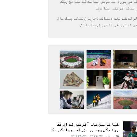
اقی بورڈ نے نویں جماعت کے نتائج چیک
نے کا طریقہ بتا دیا
زلے کے بعد دھماکہ: جاپان کے شاپنگ مال
ں تباہی کی اندرونی داستان
کیا شاہین شاہ آفریدی کے ان فٹ
ہونے کی وجہ بہت زیادہ بولنگ ہے؟
جولائی 22, 2022
30,252