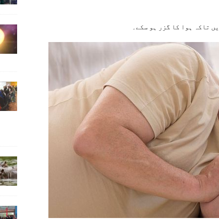
ں تاکہ ہوا کا گزر ہو سکے۔