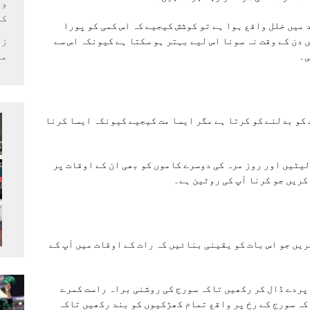
وف
کر
 میں خلل واقع ہوا ہے تو کوشش کیجیے کہ اس کمی کو پورا
 دن کے وقت نہ سونا اس لیے بہتر ہو سکتا ہے کیونکہ اس سے
زل
ی۔
می
 کو بدلنے کو کرتا ہے مگر ایسا مت کیجیے کیونکہ ایسا کرنا
یٹیں اور روز مرہ کی دوسرے کاموں کو بھی ان کے اوقات پر
کریں جو کرنا آپ کی روٹین ہے۔
یں جو اس بات کو یقینی بنائیں کہ رات کے اوقات میں آپ کے
 پردے ڈال کر رکھیں تاکہ سورج کی روشنی براہ راست کمرے
کہ سورج کے رخ پر واقع تمام کھڑکیوں کو بند رکھیں تاکہ