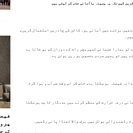
ریں کیونکہ یہ پسینہ باآسانی جذب کر لیتی ہیں
جنھیں برتنے میں آسانی ہو۔ کاٹن کی چادریں استعمال کریں،
ہیں۔
ے تو ہمارا جسمانی ٹمپریچر رات کے دوران کم ہو جاتا ہے
تے ہیں تو ہمیں سردی محسوس ہو رہی ہوتی ہے۔
نہ فیصلہ ہو سکتا ہے، خاص کر اس وقت جب آب و ہوا گرم
انی درجہ حرارت کو منظم کرنے میں مددگار ثابت ہو سکتا
فیصل
رم رکھنے والی بوتل میں برف والا ٹھنڈا پانی رکھیں۔
پروڈ
ترجی