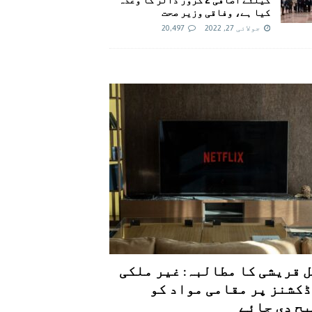
کیا ہے، وفاقی وزیر صحت
جولائی 27, 2022
20,497
 قریشی کا مطالبہ: غیر ملکی
کشنز پر مقامی مواد کو
ح دی جائے