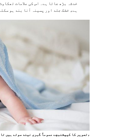
خدشہ بڑھ جاتا ہے۔ اس کی علامات تھکاوٹ
ہے، خشک جلد اور پسینہ آنا بند ہو سکتا
،تصویر کا کیپشنبچے عموماً گہری نیند سوتے ہیں تاہ