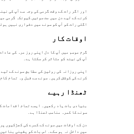
اور اگر رات کے وقت گرمی کی وجہ سے آپ کی نیند
کرنے کے لیے دن میں مت سوئیں کیونکہ گرمی میں
اگلی رات کو آپ کو سونے میں دشواری نہیں ہوت
اوقات کار
گرم موسم میں آپ کا دل اپنی روز مرہ کی عادات
آپ کی نیند کو متاثر کر سکتا ہے۔
اپنی روزانہ کی روٹین کی مطابق سونے کے لیے ل
کرنے کی کوشش کریں۔ سونے سے قبل وہ تمام کام 
ٹھنڈا رہیے
بنیادی بات یاد رکھیں۔ ایسے تمام اقدامات کر
سونے کا کمرہ مناسب ٹھنڈا ہے۔
دن کے اوقات میں سونے کے کمرے کی کھڑکیوں پر
میں داخل نہ ہو سکے۔ اس بات کو یقینی بنائیں 