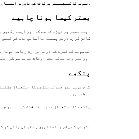
،تصویر کا کیپشنبستر پر کاٹن کی چادریں استعمال ک
بستر کیسا ہونا چاہیے
اپنے بستر پر کپڑے کم سے کم اور ایسے رکھیں 
کاٹن کی چادریں پسینہ باآسانی جذب کر لیتی 
جب سونے کے کمرے کا درجہ حرارت زیادہ ہوتا ہ
اور یہی وجہ ہے کہ بعض اوقات جب ہم سو کر اٹھ
پنکھے
گرم موسم میں چھوٹے پنکھے کا استعمال عقلمندا
مرطوب ہو۔
پنکھے کا استعمال پسینے کو خشک کرنے اور جسم
ہے۔
اگر آپ کے پاس پنکھا نہیں ہے تو آپ پانی کو گ