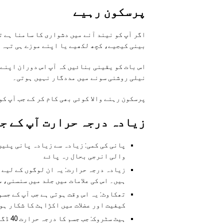
پرسکون رہیے
اگر آپ کو نیند آنے میں دشواری کا سامنا ہے ت
بینی کیجیے، کچھ لکھیے یا اپنے موزے ہی تہہ 
اس بات کو یقینی بنائیں کہ آپ اس دوران اپنے
نیلی روشنی سونے میں مددگار نہیں ہوتی۔
پرسکون رہنے والا کوئی بھی کام کر کے جب آپ کو
زیادہ درجہ حرارت آپ کے ج
پانی کی کمی: زیادہ سے زیادہ پانی پئی
والی انرجی بحال رہ پائے
زیادہ درجہ حرارت: یہ ان لوگوں کے لیے م
ہیں۔ اس کی علامات میں جلد میں سنسنی، 
تھکاوٹ: یہ اس وقت ہوتی ہے جب آپ کے جس
کیفیت اور عضلات میں اکڑاہٹ کا شکار ہون
ہیٹ س