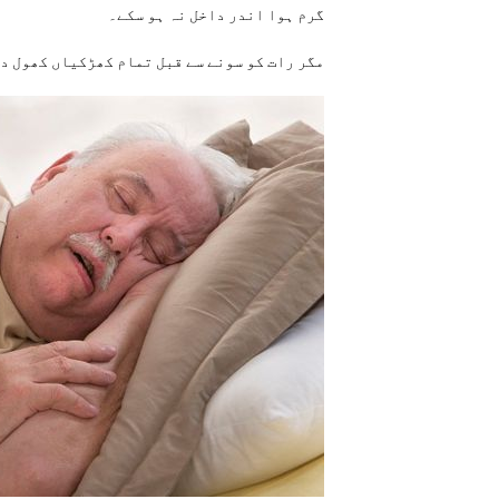
گرم ہوا اندر داخل نہ ہو سکے۔
مگر رات کو سونے سے قبل تمام کھڑکیاں کھول دی