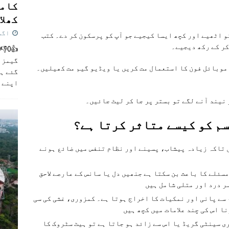
کامن
کھلاڑ
اگست 5,
و اٹھیے اور کچھ ایسا کیجیے جو آپ کو پرسکون کر دے۔ کتب
کر کے رکھ دیجیے۔
گیمز م
 موبائل فون کا استعمال مت کریں یا ویڈیو گیم مت کھیلیں۔
گئے ہی
اپنے 
 نیند آنے لگے تو بستر پر جا کر لیٹ جائیں۔
سم کو کیسے متاثر کرتا ہے؟
ں تاکہ زیادہ پیشاب، پسینے اور نظام تنفس میں ضائع ہونے
سئلے کا باعث بن سکتا ہے جنھیں دل یا سانس کے عارصے لاحق
سر درد اور متلی شامل ہیں
م سے پانی اور نمکیات کا اخراج ہوتا ہے۔ کمزوری، غشی کی سی
ا اس کی چند علامات میں کچھ ہیں
ٹروک: جب جسم کا درجہ حرارت 40 ڈگری سینٹی گریڈ یا اس سے زائد ہو جاتا ہے تو ہیٹ سٹروک کا