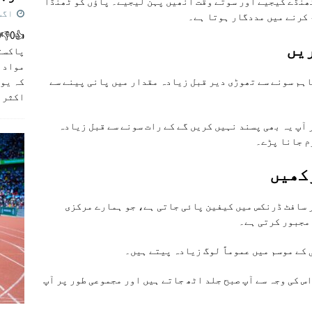
ٹھنڈے کیجیے اور سوتے وقت انھیں پہن لیجیے۔ پاؤں کو ٹھنڈا
اگست 5,
 کرنے میں مددگار ہوتا ہے۔
یں
پاکست
مواد ک
کہ یو
اہم سونے سے تھوڑی دیر قبل زیادہ مقدار میں پانی پینے سے
اکثر
]
 آپ یہ بھی پسند نہیں کریں گے کے رات سونے سے قبل زیادہ
م جانا پڑے۔
رکھیں
 سافٹ ڈرنکس میں کیفین پائی جاتی ہے، جو ہمارے مرکزی
 مجبور کرتی ہے۔
کے موسم میں عموماً لوگ زیادہ پیتے ہیں۔
س کی وجہ سے آپ صبح جلد اٹھ جاتے ہیں اور مجموعی طور پر آپ