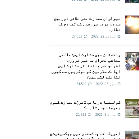
نیوٹران ستارے: نئی خلائی دوربین
سے دو مردہ سورجوں کے تصادم کا
نظارہ
جولائی 22, 2022
27,033
پاکستان میں سٹارٹ اپس: عالمی
معاشی بحران یا غیر ضروری
اخراجات، پاکستانی سٹارٹ اپس
اچانک ملازمین کو نوکریوں سے کیوں
نکالنے لگے ہیں؟
جون 15, 2022
24,501
کولمبیا دریائی گھوڑے بھارت کیوں
بھیجنا چاہتا ہے؟
مارچ 3, 2023
21,323
امريکہ نے پاکستان میں ویکسینیشن
کیلئے اضافی 2 کروڑ ڈالر کا وعدہ