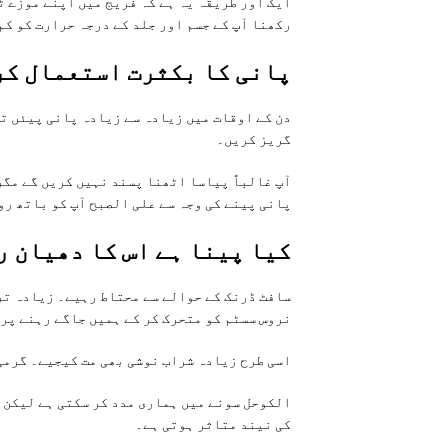
ایک اور طریقہ یہ ہے کہ فریج میں اپنے موزے 
رکھنا آپ کے جسم اور جلد کے درجہ حرارت کو کم
پانی کا بکثرت استعمال کر
دن کے اوقات میں زیادہ سے زیادہ پانی پیئں ت
گریز کریں۔
آپ غالباً پیاسا اٹھنا پسند نہیں کریں گے مگر
پانی پینے کی وجہ سے علی الصبح آپ کو باتھ رو
کیا پینا ہے اس کا دھیان 
سافٹ ڈرنک کے حوالے سے محتاط رہیے۔ زیادہ تر
نروس سسٹم کو متحرک کر کے ہمیں جاگے رہنے پر
اسی طرح زیادہ شراب نوشی بھی مت کیجیے۔ گرمی 
الکوحل سونے میں ہماری مدد کر سکتی ہے لیکن ا
کی نیند متاثر ہوتی ہے۔