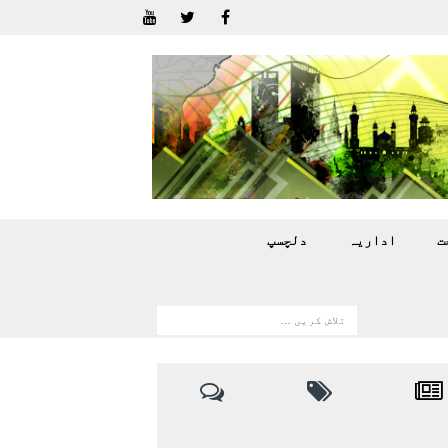
ت
اداريہ
دلچسپ