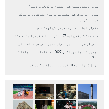
کامن ویلتھ گیمز کے اختتام پر کھلاڑی ‘لاپتہ’
سی ڈی اے نے کرکٹ اسٹیڈیم پر کام جلد شروع کرنے کا
فیصلہ کر لیا
مشرقی ایشیا ‘بے رحم گرمی’ کی لپیٹ میں
سام سنگ گلیکسی ایس 27 الٹرا سے ایک کیمرا ہٹا دے گا.
امریکی خزانہ نے ین مارکیٹ میں تاریخی مداخلت کی
مردوں کے کرکٹ ورلڈ کپ 2027 کے مقامات اور برانڈ کا
اعلان
نرمل پُرجا سمیت 10 کوہ پیما براڈ پیک پر لاپتہ