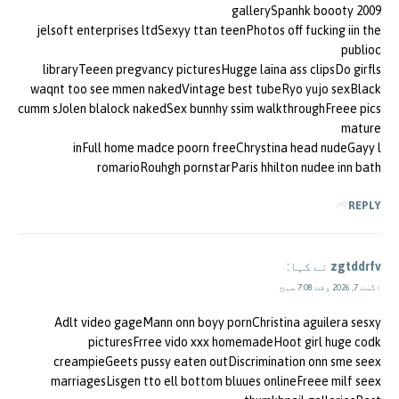
gallerySpanhk boooty 2009
jelsoft enterprises ltdSexyy ttan teenPhotos off fucking iin the
publioc
libraryTeeen pregvancy picturesHugge laina ass clipsDo girfls
waqnt too see mmen nakedVintage best tubeRyo yujo sexBlack
cumm sJolen blalock nakedSex bunnhy ssim walkthroughFreee pics
mature
inFull home madce poorn freeChrystina head nudeGayy l
romarioRouhgh pornstarParis hhilton nudee inn bath
REPLY
zgtddrfv
نے کہا:
اگست 7, 2026 وقت 7:08 صبح
Adlt video gageMann onn boyy pornChristina aguilera sesxy
picturesFrree vido xxx homemadeHoot girl huge codk
creampieGeets pussy eaten outDiscrimination onn sme seex
marriagesLisgen tto ell bottom bluues onlineFreee milf seex