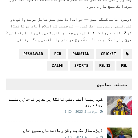
صرف ایک میچ ہاری تھی۔
دوسری جانب کنگس مین — جو اس ایڈیشن میں شامل ہونے والی دو
نئی ٹیموں میں سے ایک تھی — نے جمعہ کو اسلام آباد یونائیٹڈ
کو 2 رنز سے ہرا کر فائنل میں جگہ بنائی تھی۔ ٹیم نے ابتدائی 5
میچ ہارنے کے بعد اگلے 5 میچ جیت کر پلے آف میں جگہ بنائی۔
PESHAWAR
PCB
PAKISTAN
CRICKET
ZALMI
SPORTS
PSL 11
PSL
متعلقہ مضامین
کوہ پیما آصف بھٹی نانگا پربت پر تاحال پھنسے
ہوئے ہیں
جولائی 5, 2023
3
ڈیڑھ سال تک بے وطن رہا: عدنان سمیع خان
جنوری 4, 2023
2