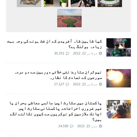
کیا شاہین شاہ آفریدی کے ان فٹ ہونے کی وجہ بہت
زیادہ بولنگ ہے؟
جولائی 22, 2022
30,351
نیوٹران ستارے: نئی خلائی دوربین سے دو مردہ
سورجوں کے تصادم کا نظارہ
جولائی 22, 2022
27,127
پاکستان میں سٹارٹ اپس: عالمی معاشی بحران یا
غیر ضروری اخراجات، پاکستانی سٹارٹ اپس
اچانک ملازمین کو نوکریوں سے کیوں نکالنے لگے
ہیں؟
جون 15, 2022
24,583