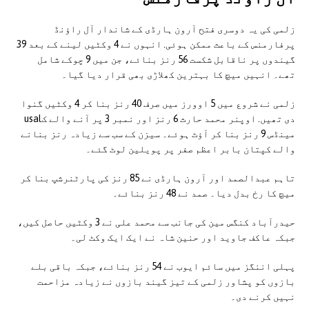
زلمی کی یہ دوسری فتح آرون ہارڈی کے شاندار آل راؤنڈ
پرفارمنس کے باعث ممکن ہوئی. انہوں نے 4 وکٹیں لینے کے بعد 39
گیندوں پر ناقابل شکست 56 رنز بنائے، جن میں 9 چوکے شامل
تھے۔ انہیں میچ کا بہترین کھلاڑی بھی قرار دیا گیا۔
زلمی نے شروع میں 5 اوورز میں صرف 40 رنز بنا کر 4 وکٹیں گنوا
دی تھیں. اوپنر محمد حارث 6 رنز اور نمبر 3 پر آنے والے کusal
مینڈس 9 رنز بنا کر آؤٹ ہوئے۔ سیزن کے سب سے زیادہ رنز بنانے
والے کپتان بابر اعظم صفر پر پویلین لوٹ گئے۔
تاہم عبدالصمد اور آرون ہارڈی نے 85 رنز کی پارٹنرشپ بنا کر
میچ کا رخ بدل دیا۔ صمد نے 48 رنز بنائے۔
حیدرآباد کنگس مین کی جانب سے محمد علی نے 3 وکٹیں حاصل کیں،
جبکہ عاکف جاوید اور حنین شاہ نے ایک ایک وکٹ لی۔
پہلی اننگز میں سائم ایوب نے 54 رنز بنائے، جبکہ باقی بلے
بازوں کو پشاور زلمی کے تیز گیند بازوں نے زیادہ مزاحمت
نہیں کرنے دی۔