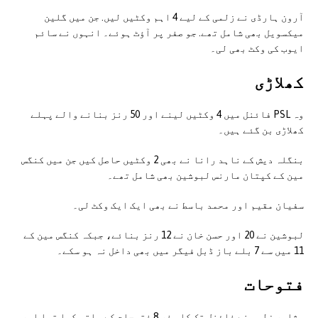
آرون ہارڈی نے زلمی کے لیے 4 اہم وکٹیں لیں. جن میں گلین
میکسویل بھی شامل تھے. جو صفر پر آؤٹ ہوئے۔ انہوں نے سائم
ایوب کی وکٹ بھی لی۔
کھلاڑی
وہ PSL فائنل میں 4 وکٹیں لینے اور 50 رنز بنانے والے پہلے
کھلاڑی بن گئے ہیں۔
بنگلہ دیش کے ناہد رانا نے بھی 2 وکٹیں حاصل کیں جن میں کنگس
مین کے کپتان مارنس لبوشین بھی شامل تھے۔
سفیان مقیم اور محمد باسط نے بھی ایک ایک وکٹ لی۔
لبوشین نے 20 اور حسن خان نے 12 رنز بنائے، جبکہ کنگس مین کے
11 میں سے 7 بلے باز ڈبل فیگر میں بھی داخل نہ ہو سکے۔
فتوحات
پشاور زلمی نے فائنل تک کا سفر 8 فتوحات کے ساتھ کیا تھا اور