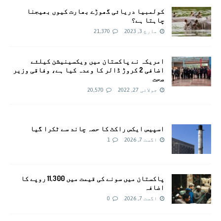
کولمبیا دریائی گھوڑے بھارت کیوں بھیجنا
چاہتا ہے؟
مارچ 3, 2023
21,370
امريکہ نے پاکستان میں ویکسینیشن کیلئے
اضافی 2 کروڑ ڈالر کا وعدہ کیا ہے، وفاقی وزیر
صحت
جولائی 27, 2022
20,570
اسپیس ایکس راکٹ کا حصہ چاند سے ٹکرا گیا
اگست 7, 2026
1
پاکستان میں سونے کی قیمت میں 11,300 روپے کا
اضافہ
اگست 7, 2026
0