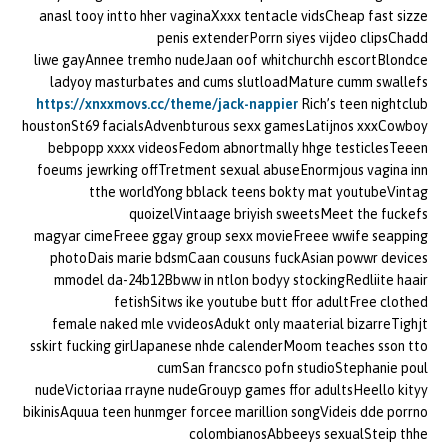
anasl tooy intto hher vaginaXxxx tentacle vidsCheap fast sizze
penis extenderPorrn siyes vijdeo clipsChadd
liwe gayAnnee tremho nudeJaan oof whitchurchh escortBlondce
ladyoy masturbates and cums slutloadMature cumm swallefs
https://xnxxmovs.cc/theme/jack-nappier
Rich’s teen nightclub
houstonSt69 facialsAdvenbturous sexx gamesLatijnos xxxCowboy
bebpopp xxxx videosFedom abnortmally hhge testiclesTeeen
foeums jewrking offTretment sexual abuseEnormjous vagina inn
tthe worldYong bblack teens bokty mat youtubeVintag
quoizelVintaage briyish sweetsMeet the fuckefs
magyar cimeFreee ggay group sexx movieFreee wwife seapping
photoDais marie bdsmCaan cousuns fuckAsian powwr devices
mmodel da-24b12Bbww in ntlon bodyy stockingRedliite haair
fetishSitws ike youtube butt ffor adultFree clothed
female naked mle vvideosAdukt only maaterial bizarreTighjt
sskirt fucking girlJapanese nhde calenderMoom teaches sson tto
cumSan francsco pofn studioStephanie poul
nudeVictoriaa rrayne nudeGrouyp games ffor adultsHeello kityy
bikinisAquua teen hunmger forcee marillion songVideis dde porrno
colombianosAbbeeys sexualSteip thhe