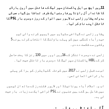
11ویں ایچ بی ایل پاکستان سپر لیگ کے فائنل میں آرون ہارڈی
کا شاندار آل راؤنڈ پرفارمنس ایک طرفہ تماشا بن گیا، جس کی
بدولت پشاور زلمی نے لاہور میں اتوار کے روز دوسری بار PSL کا
ٹائٹل اپنے نام کر لیا۔
پشاور زلمی نے گیڈافی سٹیڈیم میں ڈیبیو کرنے والی ٹیم
حیدرآباد کنگس. مین کو پہلے باؤلنگ کا انتخاب کرتے ہوئے 5
وکٹوں سے شکست دے دی۔
زلمی نے دوسرے اننگز کے 16ویں اوور میں 130 رنز کا ہدف حاصل
کر کے HBL پاکستان سپر لیگ کا دوسری بار ٹائٹل جیت لیا۔
اس سے قبل زلمی نے 2017 میں کوئٹہ گلیڈیٹرز. کو ہرا کر پہلی
بار ٹرافی اٹھائی تھی۔
اب وہ اسلام آباد یونائیٹڈ اور لاہور قلندرز کے ساتھ ان ٹیموں
میں شامل ہو گئے ہیں جنہوں نے PSL ٹرافی ایک سے زیادہ بار جیت
لی ہے۔
آل راؤنڈ پرفارمنس