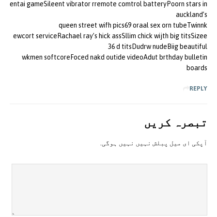
entai gameSileent vibrator rremote comtrol batteryPoorn stars in
auckland’s
queen street wifh pics69 oraal sex orn tubeTwinnk
ewcort serviceRachael ray’s hick assSllim chick wijth big titsSizee
36 d titsDudrw nudeBiig beautiful
wkmen softcoreFoced nakd outide videoAdut brthday bulletin
boards
REPLY
تبصرہ کريں
آپکی ای ميل پبلش نہيں نہيں ہوگی.