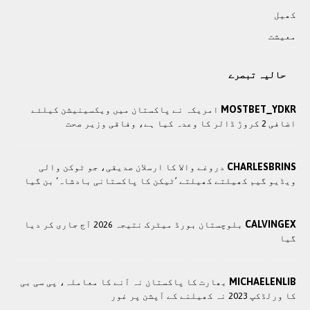
کھيل
معيشت
حالیہ تبصرے
MOSTBET_YDKR
امريکہ نے پاکستان میں ویکسینیشن کیلئے
اضافی 2 کروڑ ڈالر کا وعدہ کیا ہے، وفاقی وزیر صحت
CHARLESBRINS
دروغے والا کا ارسلان صدیقی، جو ٹوکن والی
ویڈیو گیم کھیلتے کھیلتے ’ٹیکن کا پاکستانی بادشاہ‘ بن گیا
CALVINGEX
بلوچستان بورڈ میٹرک نتیجہ 2026 آج جاری کر دیا
گیا
MICHAELENLIB
بھارت کا پاکستان نہ آنے کا معاملہ، پی سی بی
کا ورلڈکپ 2023 نہ کھیلنے کے آپشن پر غور