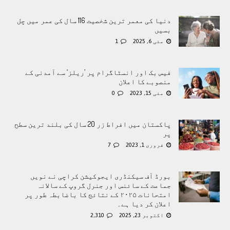
دنیا کی معمر ترین شخصیت 116 سال کی عمر میں چل
بسیں
مئی 6, 2025
1
فیس بک اور انسٹاگرام پر ’ریلز‘ سے آمدنی کے
منصوبے کا اعلان
مئی 15, 2023
0
پاکستان میں افراط زر 20 سال کی بلند ترین سطح
پر
فروری 1, 2023
7
بورڈ آف سیکنڈری ایجوکیشن کراچی نے نویں
جماعت کے سائنس اور جنرل گروپ کے سالانہ
امتحانات ۲۰۲۵ کے نتائج کا باضابطہ طور پر
اعلان کر دیا ہے۔
اکتوبر 23, 2025
2,310