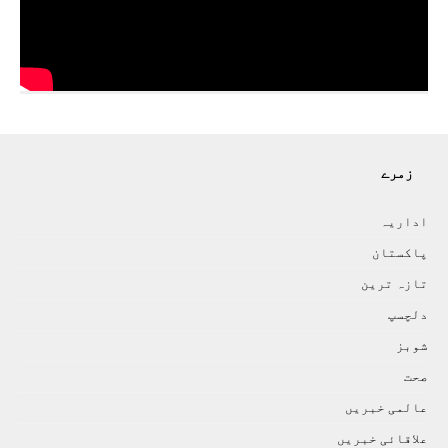
زمرے
اداريہ
پاکستان
تازہ ترين
دلچسپ
شوبز
صحت
عالمی خبريں
علاقائی خبريں