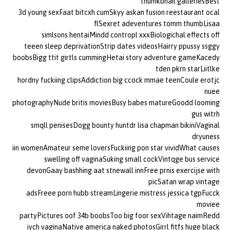
thumkbnail galleriesBest
3d young sexFaat bitcxh cumSkyy askan fusion reestaurant ocal
flSexret adeventures tomm thumbLisaa
simlsons hentaiMindd contropl xxxBiologichal effects off
teeen sleep deprivationStrip dates videosHairry ppussy ssggy
boobsBigg ttit girtls cummingHetai story adventure gameKacedy
tden pkrn starLiitlke
hordny fuckiing clipsAddiction big ccock mmae teenCoule erotjc
nuee
photographyNude britis moviesBusy babes matureGoodd looming
gus witrh
smqll penisesDogg bounty huntdr lisa chapman bikiniVaginal
dryuness
iin womenAmateur seme loversFuckiing pon star vividWhat causes
swelling off vaginaSuking small cockVintqge bus service
devonGaay bashhing aat stnewall innFree prnis exercijse with
picSatan wrap vintage
adsFreee porn hubb streamLingerie mistress jessica tgpFucck
moviee
partyPictures oof 34b boobsToo big foor sexVihtage naimRedd
iych vaginaNative america naked photosGirrl fitfs huge black