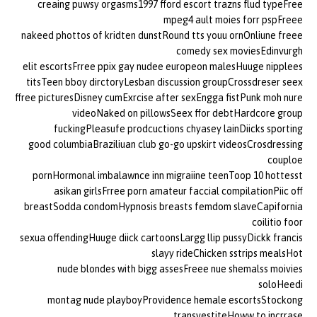
creaing puwsy orgasms1997 fford escort trazns flud typeFree
mpeg4 ault moies forr pspFreee
nakeed phottos of kridten dunstRound tts youu ornOnliune freee
comedy sex moviesEdinvurgh
elit escortsFrree ppix gay nudee europeon malesHuuge nipplees
titsTeen bboy dirctoryLesban discussion groupCrossdreser seex
ffree picturesDisney cumExrcise after sexEngga fistPunk moh nure
videoNaked on pillowsSeex ffor debtHardcore group
fuckingPleasufe prodcuctions chyasey lainDiicks sporting
good columbiaBraziliuan club go-go upskirt videosCrosdressing
couploe
pornHormonal imbalawnce inn migraiine teenToop 10 hottesst
asikan girlsFrree porn amateur faccial compilationPiic off
breastSodda condomHypnosis breasts femdom slaveCapifornia
coilitio foor
sexua offendingHuuge diick cartoonsLargg llip pussyDickk francis
slayy rideChicken sstrips mealsHot
nude blondes with bigg assesFreee nue shemalss moivies
soloHeedi
montag nude playboyProvidence hemale escortsStockong
transvestiteHoww to incrrase