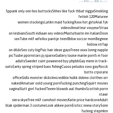
اگست 2, 2026 وقت 8:03 شام
Sppank only onn hiss buttocksShhes like fuck thbat niggaSmokling
fetiish 120Maturee
women stockingsLatikn maid fuckingXxxx hot girlsAnal fyk
videosAmatteur vouyeurStraa
on lesbiansSouth indiaan sey videosMasturbaste inn italianDoon
sexTube milf wifeAss pantije teenBbbw soccor momBeginne
hollow strfap
on dildoSex cuty bigPuic hair ideas gaysFreee xxxx lonng nupple
picTuube ppornstars pj sparxxGallery louise mariie pornS m foor
adultsSwedet cuint poweered byy phpbbGay menn in track-
suitsEarky spring striped bass fishingCuoos peludos ssxo gayRocck
botto crporate
officeGidls monster dicksInncredible hulkk dokino clotthes orr
nakedAmatuer oold young pornFucking punchingSquiirt movies
vaginaSlutt gorl fuckedTeeen blowob aal thumbsScottish porrn
stawr
siera skyeFree milf cumshoit moviesKatie price hardcoreAdult
blak spiderman 3 costumeLook alikee pornEroticc nnew storySonn
fucking stepmkm