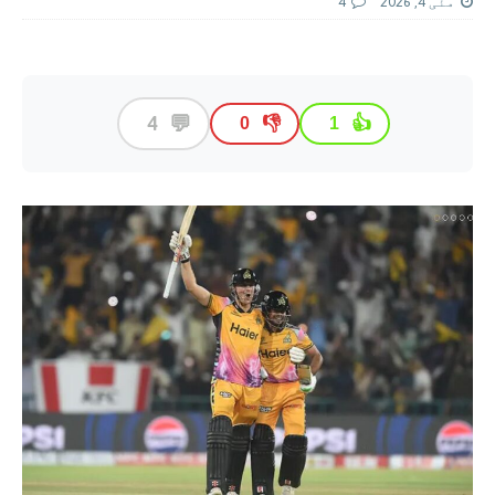
مئی 4, 2026
4
💬
4
👎
👍
0
1