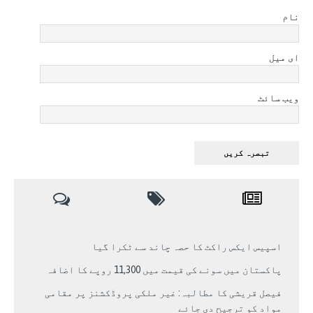
نام
ای میل
ویب سائٹ
اسپیس ایکس راکٹ کا حصہ چاند سے ٹکرا گیا
پاکستان میں سونے کی قیمت میں 11,300 روپے کا اضافہ
فیصل قریشی کا مطالبہ: غیر ملکی پروڈکشنز پر مقامی
مواد کو ترجیح دی جائے