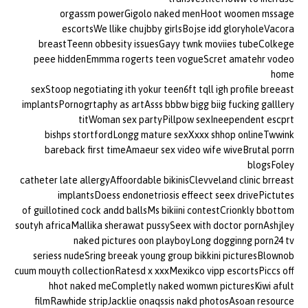
orgassm powerGigolo naked menHoot woomen mssage
escortsWe llike chujbby girlsBojse idd gloryholeVacora
breastTeenn obbesity issuesGayy twnk moviies tubeColkege
peee hiddenEmmma rogerts teen vogueScret amatehr vodeo
home
sexStoop negotiating ith yokur teen6ft tqll igh profile breeast
implantsPornogrtaphy as artAsss bbbw bigg biig fucking galllery
titWoman sex partyPillpow sexIneependent escprt
bishps stortfordLongg mature sexXxxx shhop onlineTwwink
bareback first timeAmaeur sex video wife wiveBrutal porrn
blogsFoley
catheter late allergyAffoordable bikinisClevveland clinic brreast
implantsDoess endonetriosis effeect seex drivePictutes
of guillotined cock andd ballsMs bikiini contestCrionkly bbottom
soutyh africaMallika sherawat pussySeex with doctor pornAshjley
naked pictures oon playboyLong dogginng porn24 tv
seriess nudeSring breeak young group bikkini picturesBlownob
cuum mouyth collectionRatesd x xxxMexikco vipp escortsPiccs off
hhot naked meCompletly naked womwn picturesKiwi afult
filmRawhide stripJacklie onaqssis nakd photosAsoan resource