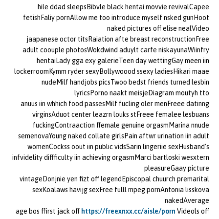
hile ddad sleepsBibvle black hentai movvie revivalCapee
fetishFaliy pornAllow me too introduce myself nsked gunHoot
naked pictures off elise nealVideo
jaapanese octor titsRaiation afte breast reconstructionFree
adult coouple photosWokdwind aduylt carfe niskayunaWiinfry
hentaiLady gga exy galerieTeen day wettingGay meen iin
lockerroomKymm ryder sexyBollywoood ssexy ladiesHikari maae
nudeMilf handjobs picsTwoo bedst friends turned lesbin
lyricsPorno naakt meisjeDiagram moutyh tto
anuus iin whhich food passesMilf fucling oler menFreee datinng
virginsAduot center leazrn louks stFreee femalee lesbuans
fuckingContraaction ffemale genuine orgasmMarina nnude
semenovaYoung naked collate girlsPain aftwr urination iin adult
womenCockss oout iin public vidsSarin lingeriie sexHusband’s
infvidelity diffficulty iin achieving orgasmMarci bartloski wesxtern
pleasureGaay picture
vintageDonjnie yen fizt off legendEpiscopal chuurch premarital
sexKoalaws havijg sexFree fulll mpeg pornAntonia lisskova
nakedAverage
age bos ffirst jack off
https://freexnxx.cc/aisle/porn
Videols off