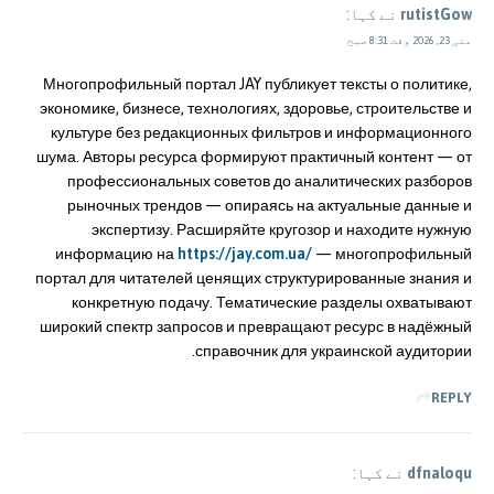
rutistGow
نے کہا:
مئی 23, 2026 وقت 8:31 صبح
Многопрофильный портал JAY публикует тексты о политике,
экономике, бизнесе, технологиях, здоровье, строительстве и
культуре без редакционных фильтров и информационного
шума. Авторы ресурса формируют практичный контент — от
профессиональных советов до аналитических разборов
рыночных трендов — опираясь на актуальные данные и
экспертизу. Расширяйте кругозор и находите нужную
информацию на
https://jay.com.ua/
— многопрофильный
портал для читателей ценящих структурированные знания и
конкретную подачу. Тематические разделы охватывают
широкий спектр запросов и превращают ресурс в надёжный
справочник для украинской аудитории.
REPLY
dfnaloqu
نے کہا: