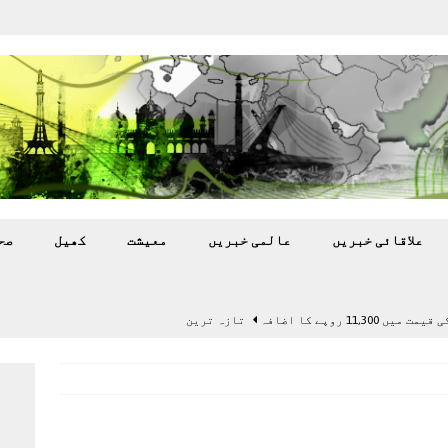
علاقائی خبريں
عالمی خبريں
معيشت
کھيل
صح
11,3 روپے کا اضافہ
تازہ ترين
بہ: غیر ملکی پروڈکشنز پر مقامی مواد کو ترجیح دی جائے
اختتام پر کھلاڑی ‘لاپتہ’
تازہ ترين