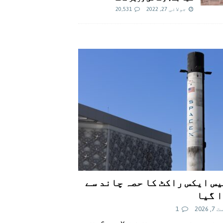
جولائی 27, 2022
20,531
س ایکس راکٹ کا حصہ چاند سے
 گیا
 2026
1