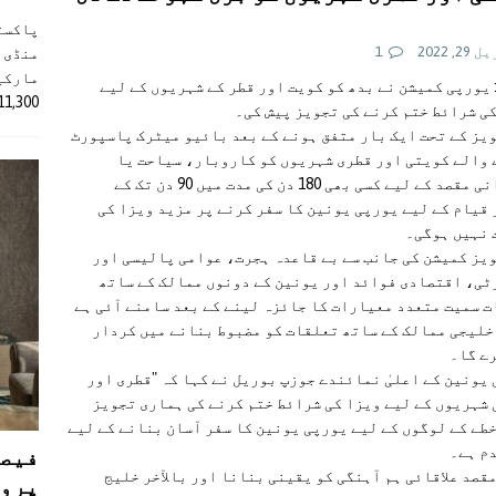
پاکست
2, 2022
1
منڈی 
مارکیٹ
 یورپی کمیشن نے بدھ کو کویت اور قطر کے شہریوں کے لیے
11,300 روپے کے اضافے کے بعد 4 لاکھ 
ی شرائط ختم کرنے کی تجویز پیش کی۔
یز کے تحت ایک بار متفق ہونے کے بعد بائیو میٹرک پاسپورٹ
والے کویتی اور قطری شہریوں کو کاروبار، سیاحت یا
خاندانی مقصد کے لیے کسی بھی 180 دن کی مدت میں 90 دن تک کے
قیام کے لیے یورپی یونین کا سفر کرنے پر مزید ویزا کی
 نہیں ہوگی۔
یز کمیشن کی جانب سے بے قاعدہ ہجرت، عوامی پالیسی اور
ی، اقتصادی فوائد اور یونین کے دونوں ممالک کے ساتھ
 سمیت متعدد معیارات کا جائزہ لینے کے بعد سامنے آئی ہے
خلیجی ممالک کے ساتھ تعلقات کو مضبوط بنانے میں کردار
ے گا۔
یونین کے اعلیٰ نمائندے جوزپ بوریل نے کہا کہ "قطری اور
شہریوں کے لیے ویزا کی شرائط ختم کرنے کی ہماری تجویز
طے کے لوگوں کے لیے یورپی یونین کا سفر آسان بنانے کے لیے
فیصل
دم ہے۔
قصد علاقائی ہم آہنگی کو یقینی بنانا اور بالآخر خلیج
پروڈ