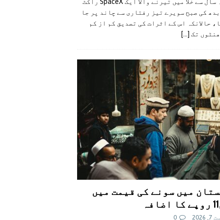
گزشتہ سال سے خلا میں تیرنے والا ایک SpaceX راکٹ
دھ کی صبح سویرے تیز رفتاری سے چاند پر جا
، حالانکہ اس کے اثرات کی تصدیق کم از کم
ھنٹوں تک
[...]
تان میں سونے کی قیمت میں
اضافہ
 2026
0