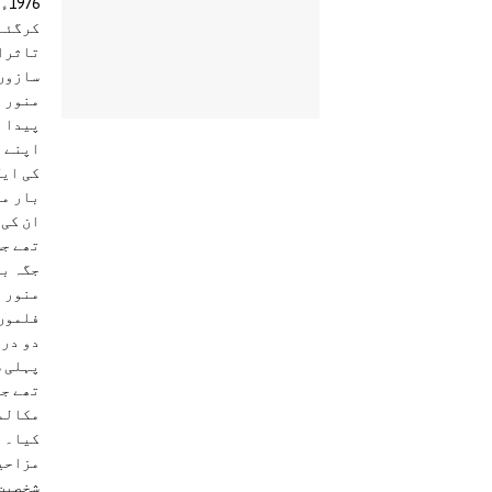
76
کرگئے 
تاثرات
سازوں 
پیدا ہ
اپنے ف
کی ایک
بار من
ان کی 
تھے جس
جگہ ب
فلموں 
دو درج
پہلی س
تھے جن
مکالمو
کیا۔ ا
مزاحیہ
شخصیت 