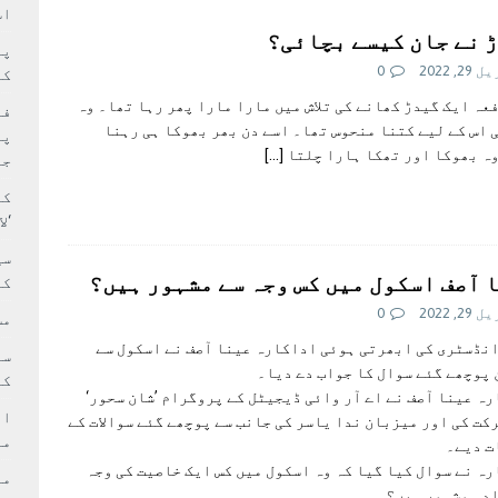
سٹیڈیم پر کام جلد شروع کرنے کا فیصلہ کر لیا
پاکستان
اس
 نے جان کیسے بچائی؟
 حصہ چاند سے ٹکرا گیا
تازہ ترين
2, 2022
0
کا
عہ ایک گیدڑ کھانے کی تلاش میں مارا مارا پھر رہا تھا۔ وہ
فی
 اس کے لیے کتنا منحوس تھا۔ اسے دن بھر بھوکا ہی رہنا
پر
ہ بھوکا اور تھکا ہارا چلتا
[…]
جا
کا
‘ل
سی
 آصف اسکول میں کس وجہ سے مشہور ہیں؟
کر
2, 2022
0
مش
نڈسٹری کی ابھرتی ہوئی اداکارہ عینا آصف نے اسکول سے
پوچھے گئے سوال کا جواب دے دیا۔
کی
ہ عینا آصف نے اے آر وائی ڈیجیٹل کے پروگرام ’شان سحور‘
ام
کت کی اور میزبان ندا یاسر کی جانب سے پوچھے گئے سوالات کے
مد
ت دیے۔
ہ نے سوال کیا گیا کہ وہ اسکول میں کس ایک خاصیت کی وجہ
ادہ مشہور ہیں؟