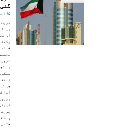
گئی
اپریل 9
کویت :
ویزا ک
اس تجو
رکھنے 
مختصر 
ضرورت
یہ تجو
سیکورٹ
تعلقات
جو کہ 
ادا کر
یورپی 
کویتی 
پورے خ
پہلا ق
حتمی م