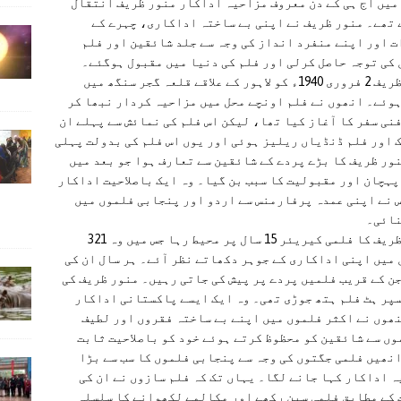
19ء میں آج ہی کے دن معروف مزاحیہ اداکار منور ظریف انتقال
تھے۔ منور ظریف نے اپنی بے ساختہ اداکاری، چہرے کے
 اور اپنے منفرد انداز کی وجہ سے جلد شائقین اور فلم
کی توجہ حاصل کرلی اور فلم کی دنیا میں مقبول ہوگئے۔
منور ظریف 2 فروری 1940ء کو لاہور کے علاقے قلعہ گجر سنگھ میں
وئے۔ انھوں نے فلم اونچے محل میں مزاحیہ کردار نبھا کر
نی سفر کا آغاز کیا تھا، لیکن اس فلم کی نمائش سے پہلے ان
 اور فلم ڈنڈیاں ریلیز ہوئی اور یوں اس فلم کی بدولت پہلی
ور‌ ظریف کا بڑے پردے کے شائقین سے تعارف ہوا جو بعد میں‌
پہچان اور مقبولیت کا سبب بن گیا۔ وہ ایک باصلاحیت اداکار
 نے اپنی عمدہ پرفارمنس سے اردو اور پنجابی فلموں میں
نائی۔
منور ظریف کا فلمی کیریئر 15 سال پر محیط رہا جس میں وہ 321
میں اپنی اداکاری کے جوہر دکھاتے نظر آئے۔ ہر سال ان کی
ن کے قریب فلمیں پردے پر پیش کی جاتی رہیں۔ منور ظریف کی
پر ہٹ فلم ہتھ جوڑی تھی۔ وہ ایک ایسے پاکستانی اداکار
ھوں‌ نے اکثر فلموں میں اپنے بے ساختہ فقروں اور لطیف
ں سے شائقین کو محظوظ کرتے ہوئے خود کو باصلاحیت ثابت
نھیں‌ فلمی جگتوں کی وجہ سے پنجابی فلموں کا سب سے بڑا
 اداکار کہا جانے لگا۔ یہاں تک کہ فلم سازوں نے ان کی
کے مطابق فلمی سین رکھے اور مکالمے لکھوانے کا سلسلہ