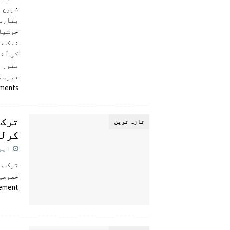
شروع 
بنارسی
خوشیاں
نمک حر
کی آخری ف
منور ظ
قبرستا
ments
ترک 
تازہ ترين
کرلی
اپریل 9
ترک صد
خصوصی
sement