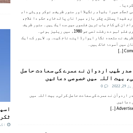
کردیا۔
 ٹھگ، جیرا بلیڈ، رنگیلا اور منور ظریف، نوکر ووہٹی دا،
، شیدا پسٹل، چکر باز، میرا ناں پاٹے خاں، حکم دا غلام،
ام ان کی کام یاب ترین فلموں میں سے ایک ہیں۔ منور ظریف
لم لہو دے رشتے تھی جو 1980ء میں ریلیز ہوئی۔
ریف نے متعدد نگار ایوارڈ اپنے نام کیے۔ وہ لاہور کے ایک
ن میں آسودۂ خاک ہیں۔
[…]
Com
صدر طیب اردوان نے عمرے کی سعادت حاصل
، بیت اللہ میں خصوصی دعائیں
2, 2022
0
ر اردوآن نے عمرے کی سعادت حاصل کرلی، بیت اللہ میں
 دعائیں
اسپی
[…]
Adverti
ٹکرا
اگست 7,