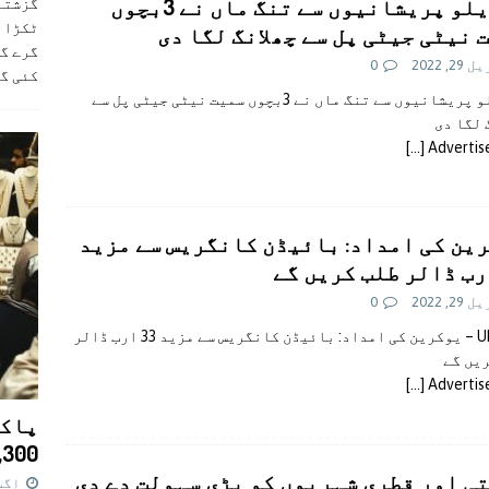
گھریلو پریشانیوں سے تنگ ماں نے 3بچوں
ٹکڑا ب
 نیٹی جیٹی پل سے چھلانگ لگا دی
گرے گا
2, 2022
0
کئی گ
گھریلو پریشانیوں سے تنگ ماں نے 3بچوں سمیت نیٹی جیٹی پل سے
 لگا دی
[…]
Adverti
ین کی امداد: بائیڈن کانگریس سے مزید
2, 2022
0
Ukraine – یوکرین کی امداد: بائیڈن کانگریس سے مزید 33 ارب ڈالر
یں گے
[…]
Adverti
پاکس
11,300 روپے کا 
ی اور قطری شہریوں کو بڑی سہولت دے دی
اگست 7,