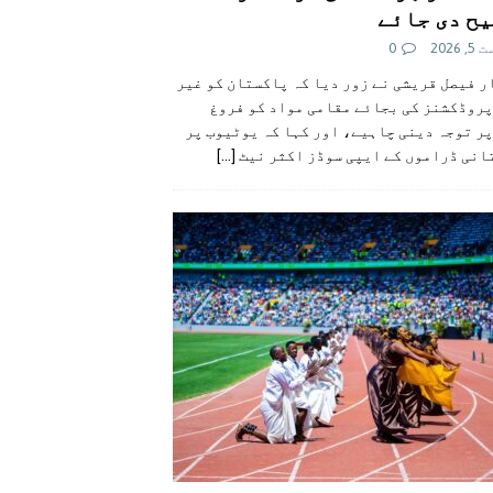
ح دی جائے
 2026
0
 فیصل قریشی نے زور دیا کہ پاکستان کو غیر
پروڈکشنز کی بجائے مقامی مواد کو فروغ
ر توجہ دینی چاہیے، اور کہا کہ یوٹیوب پر
انی ڈراموں کے ایپی سوڈز اکثر نیٹ
[...]