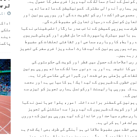
کونسل کے تمام ممالک کے لیے ویزا فری سفر کا حصول ہے۔
ترجی
ر ہماری آنے والی مشترکہ کمونیکیشن کے ساتھ ساتھ یہ
اگست 5,
مجموعی شراکت داری کو تقویت دے گی اور یورپی یونین اور
عاون کونسل کے درمیان تعاون کو مضبوط کرے گی۔
اداکار
رف سے یورپی کمیشن کے نائب صدر مارگارائٹس شیناس نے کہا
ملکی 
ہم بائیو میٹرک پاسپورٹ کے حامل قطری اور کویتی شہریوں
دینے پ
 روابط، کاروباری، سماجی اور ثقافتی تعلقات کو مضبوط
پاکست
وئے یورپی یونین کے لیے شارٹ اسٹے ویزا فری سفر کی تجویز
 رہے ہیں۔
 رس اصلاحات کے حصول میں قطر اور کویت کی حکومتوں کی
ی کا نتیجہ ہے اور یہ دونوں ممالک کے ساتھ یورپی یونین
قات کی بڑھتی ہوئی شدت اور گہرائی کی عکاسی کرتا ہے۔
وں خطوں کے شہریوں کے لیے ایک اہم کامیابی ہے اور مجھے
ے کہ یورپی پارلیمنٹ اورکونسل ہماری تجویز کو تیزی سے
یں گے۔
یونین کی کمشنر برائے داخلہ امور، یلوا جوہانسن نے کہا
ر اور کویت کے شہریوں کے لیے ویزا سے استثنیٰ کی تجویز
ری سفر، سیاحت اور خاندان کے لیے یورپی یونین کے دوروں
ولت فراہم کرتی ہے۔
جی خطے میں مضبوط علاقائی ہم آہنگی کی طرف بھی ایک قدم ہے
 ویزا نظاموں کی ہوگی۔ یورپین یونین باقی ماندہ ویزہ