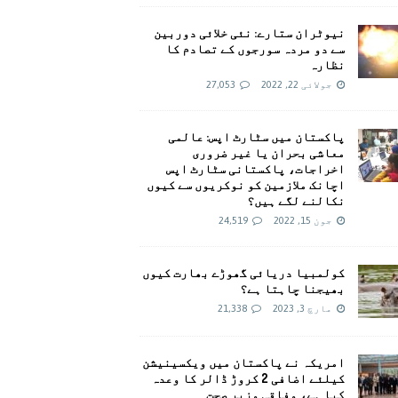
نیوٹران ستارے: نئی خلائی دوربین
سے دو مردہ سورجوں کے تصادم کا
نظارہ
جولائی 22, 2022
27,053
پاکستان میں سٹارٹ اپس: عالمی
معاشی بحران یا غیر ضروری
اخراجات، پاکستانی سٹارٹ اپس
اچانک ملازمین کو نوکریوں سے کیوں
نکالنے لگے ہیں؟
جون 15, 2022
24,519
کولمبیا دریائی گھوڑے بھارت کیوں
بھیجنا چاہتا ہے؟
مارچ 3, 2023
21,338
امريکہ نے پاکستان میں ویکسینیشن
کیلئے اضافی 2 کروڑ ڈالر کا وعدہ
کیا ہے، وفاقی وزیر صحت