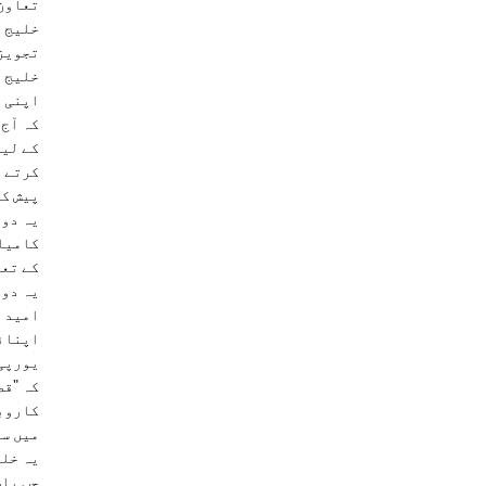
تعاون 
خلیج پ
تجویز 
خلیج ت
اپنی ط
کہ آج 
کے لیے
کرتے ہ
پیش کر
یہ دور
کامیاب
کے تعل
یہ دون
امید ہ
اپنائ
یورپی 
کہ "قط
کاروبا
میں سہ
یہ خلی
جب بات