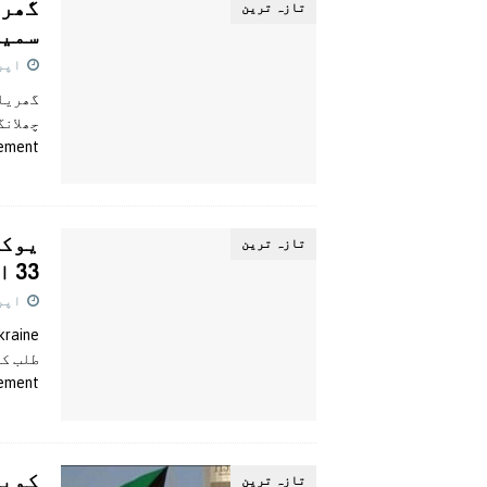
تازہ ترين
سمیت
اپریل 9
چھلانگ
sement
یوکر
تازہ ترين
33 ارب ڈالر طلب کریں گے
اپریل 9
طلب کر
sement
کویت
تازہ ترين