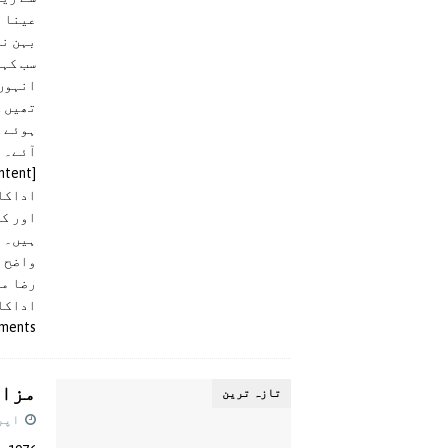
عینا ن
بہن نے
سب کہت
انہوں 
تھیں ک
ہوئے ک
آئے۔
[embedded content][embedded content]
اداکار
اور کچ
ہیں۔
واضح ر
رضا می
اداکار
ments
مزاح
تازہ ترين
اپریل 9