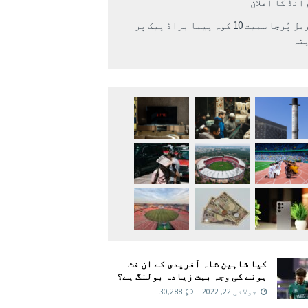
انڈ کا اعلان
نرمل پُرجا سمیت 10 کوہ پیما براڈ پیک پر
پتہ
کیا شاہین شاہ آفریدی کے ان فٹ
ہونے کی وجہ بہت زیادہ بولنگ ہے؟
جولائی 22, 2022
30,288