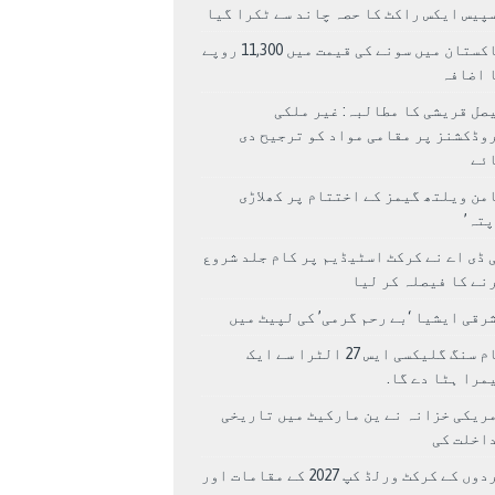
پیس ایکس راکٹ کا حصہ چاند سے ٹکرا گیا
پاکستان میں سونے کی قیمت میں 11,300 روپے
 اضافہ
صل قریشی کا مطالبہ: غیر ملکی
وڈکشنز پر مقامی مواد کو ترجیح دی
ئے
من ویلتھ گیمز کے اختتام پر کھلاڑی
اپتہ’
 ڈی اے نے کرکٹ اسٹیڈیم پر کام جلد شروع
نے کا فیصلہ کر لیا
رقی ایشیا ‘بے رحم گرمی’ کی لپیٹ میں
سام سنگ گلیکسی ایس 27 الٹرا سے ایک
مرا ہٹا دے گا.
ریکی خزانہ نے ین مارکیٹ میں تاریخی
اخلت کی
مردوں کے کرکٹ ورلڈ کپ 2027 کے مقامات اور