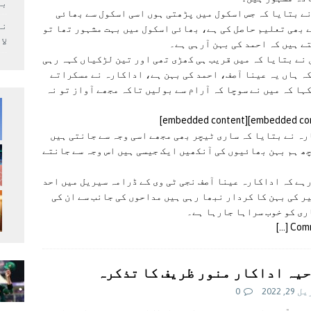
بر
ے بتایا کہ جس اسکول میں پڑھتی ہوں اسی اسکول سے بھائی
 بھی تعلیم حاصل کی ہے، بھائی اسکول میں بہت مشہور تھا تو
لا
ے ہیں کہ احمد کی بہن آرہی ہے۔
نے بتایا کہ میں قریب ہی کھڑی تھی اور تین لڑکیاں کہہ رہی
ہ ہاں یہ عینا آصف، احمد کی بہن ہے، اداکارہ نے مسکراتے
ہا کہ میں نے سوچا کہ آرام سے بولیں تاکہ مجھے آواز تو نہ
ہ نے بتایا کہ ساری ٹیچر بھی مجھے اسی وجہ سے جانتی ہیں
ھ ہم بہن بھائیوں کی آنکھیں ایک جیسی ہیں اس وجہ سے جانتے
ہے کہ اداکارہ عینا آصف نجی ٹی وی کے ڈرامہ سیریل میں احد
ر کی بہن کا کردار نبھا رہی ہیں مداحوں کی جانب سے ان کی
ی کو خوب سراہا جارہا ہے۔
[…]
Com
یہ اداکار منور ظریف کا تذکرہ
2, 2022
0