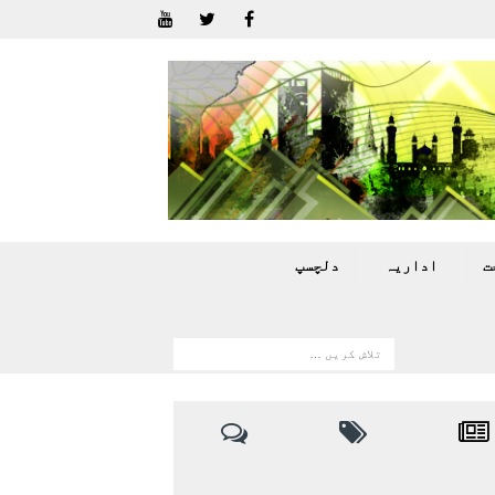
ت
اداريہ
دلچسپ