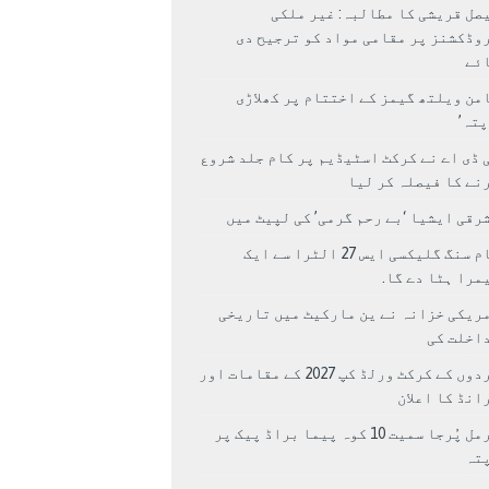
صل قریشی کا مطالبہ: غیر ملکی
وڈکشنز پر مقامی مواد کو ترجیح دی
ئے
من ویلتھ گیمز کے اختتام پر کھلاڑی
اپتہ’
 ڈی اے نے کرکٹ اسٹیڈیم پر کام جلد شروع
نے کا فیصلہ کر لیا
رقی ایشیا ‘بے رحم گرمی’ کی لپیٹ میں
سام سنگ گلیکسی ایس 27 الٹرا سے ایک
مرا ہٹا دے گا.
ریکی خزانہ نے ین مارکیٹ میں تاریخی
اخلت کی
مردوں کے کرکٹ ورلڈ کپ 2027 کے مقامات اور
انڈ کا اعلان
نرمل پُرجا سمیت 10 کوہ پیما براڈ پیک پر
پتہ