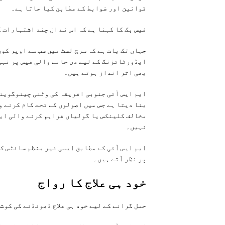
قوانین اور ضوابط کے مطابق کیا جاتا ہے۔
فیس بک کا کہنا ہے کہ اس نے ان چند اشتہارات ک
جہاں تک بات ہے کہ سرچ لسٹ میں سب سے اوپر کون
ایڈورٹائزنگ کے لیے دی جانے والی فیس پر نہی
بھی اثر انداز ہوتے ہیں۔
ایم ایس آئی جنوبی افریقہ کی وٹنی چینوگوینی
بنا دیتا ہے جس میں اصولوں کے تحت کام کرنے 
مخالف کلینکس یا گولیاں فراہم کرنے والی ایس
نہیں۔
ایم ایس آئی کے مطابق ایسی غیر منظم سائٹس ک
پر نظر آتے ہیں۔
خود ہی علاج کا رواج
حمل گرانے کے لیے خود ہی علاج ڈھونڈنے کی کوش