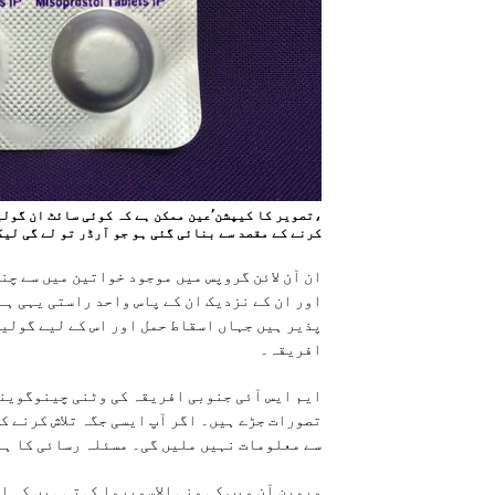
،تصویر کا کیپشن’عین ممکن ہے کہ کوئی سائٹ ان گولی
کرنے کے مقصد سے بنائی گئی ہو جو آرڈر تو لے گی لیک
ان آن لائن گروپس میں موجود خواتین میں سے چن
اور ان کے نزدیک ان کے پاس واحد راستی یہی ہے
پذیر ہیں جہاں اسقاط حمل اور اس کے لیے گولی
افریقہ۔
ایم ایس آئی جنوبی افریقہ کی وٹنی چینوگوینیا
تصورات جڑے ہیں۔ اگر آپ ایسی جگہ تلاش کرنے ک
سے معلومات نہیں ملیں گی۔ مسئلہ رسائی کا ہے
ویمین آن ویب کی ونی الاسویروا کہتی ہیں کہ ا