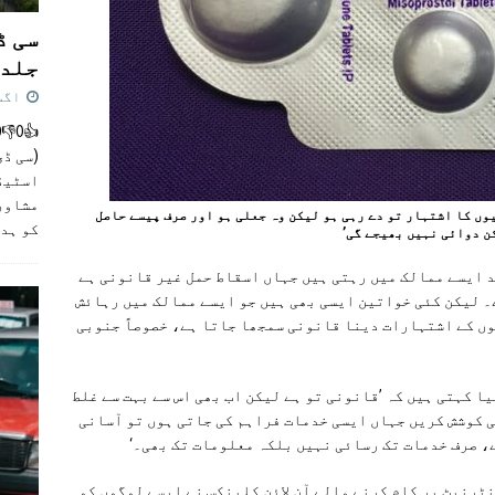
سی ڈ
جلد 
اگست 4,
(سی ڈی
اسٹیڈی
مشاور
وں کا اشتہار تو دے رہی ہو لیکن وہ جعلی ہو اور صرف پیسے حاصل
کو ہد
ن دوائی نہیں بھیجے گی’
د ایسے ممالک میں رہتی ہیں جہاں اسقاط حمل غیر قانونی ہے
۔ لیکن کئی خواتین ایسی بھی ہیں جو ایسے ممالک میں رہائش
وں کے اشتہارات دینا قانونی سمجھا جاتا ہے، خصوصاً جنوبی
 کہتی ہیں کہ ’قانونی تو ہے لیکن اب بھی اس سے بہت سے غلط
ی کوشش کریں جہاں ایسی خدمات فراہم کی جاتی ہوں تو آسانی
، صرف خدمات تک رسائی نہیں بلکہ معلومات تک بھی۔‘
نٹرنیٹ پر کام کرنے والے آن لائن کلینکس نے ایسے لوگوں کو