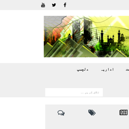
ت
اداريہ
دلچسپ