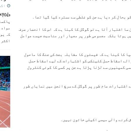
اگست 5,
و بحال کر دیا ہے جن کو غلطی سے مسترد کیا گیا تھا۔
پاکست
مواد ک
 سا اشتہار آتا ہے تو گوگل کا کہنا ہے کہ اس کا انحصار صرف
کہ یو
ں ہوتا بلکہ مجموعی طور پر معیار اور مناسبت جیسے عوامل
اکثر
]
ا کا کہنا ہے کہ قیمتوں کا مقابلہ بجٹ کی جنگ کا ماحول
والے اسقاط حمل کلینکس کو اشتہارات کے لیے اسقاط حمل
ی کمپنیوں سے لڑنا پڑتا ہے جن پر کسی کا کوئی کنٹرول
ے اشتہارات عام طور پر گوگل کے سرچ انجن میں نمایاں طور
ش کرنے والی میسی اکیلی خاتون نہیں۔