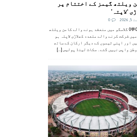
 ویلتھ گیمز کے اختتام پر
ی ‘لاپتہ’
 2026
0
👍0👎0💬0 گلاسگو میں منعقد ہونے والے کامن ویلتھ
یں شرکت کرنے والے متعدد کھلاڑی لاپتہ ہو
ں اور اپنی ٹیموں کے دیگر ارکان کے ساتھ
وطن واپس نہیں گئے۔ سکاٹ لینڈ پولیس
[...]