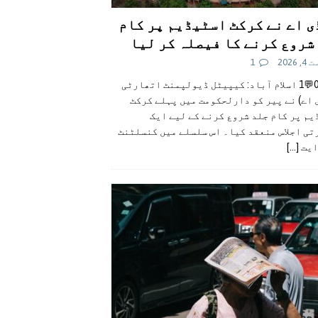
ی اے نے کرکٹ اسٹیڈیم پر کام
شروع کرنے کا فیصلہ کر لیا
 2026
1
👍0👎0💬1 اسلام آباد: کیپیٹل ڈیولپمنٹ اتھارٹی
 اے) نے پیر کو دارلحکومت میں پہلے کرکٹ
م پر کام جلد شروع کرنے کے لیے ایک
تی اجلاس منعقد کیا۔ اس سلسلے میں کنسلٹنٹ
ایت
[...]