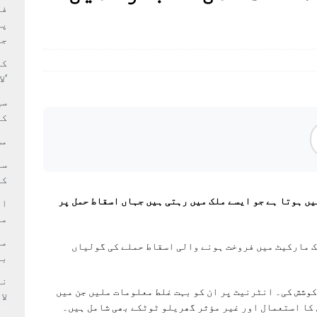
بہ: غیر ملکی پروڈکشنز پر مقامی مواد کو ترجیح دی جائے
فی
پر
جا
کا
‘ل
سی
کر
مش
کی
یں ہوتا ہے جو ایسے ملک میں رہتی ہیں جہاں اسقاط حمل پر
ام
مد
ک مارکیٹ میں فروخت ہونے والی اسقاط حملے کی گولیاں
بر
کوشش کی۔ انٹرنیٹ پر ان کو بہت غلط معلومات ملیں جن میں
لا
کا استعمال اور غیر مؤثر گھریلو ٹوٹکے بھی شامل ہیں۔