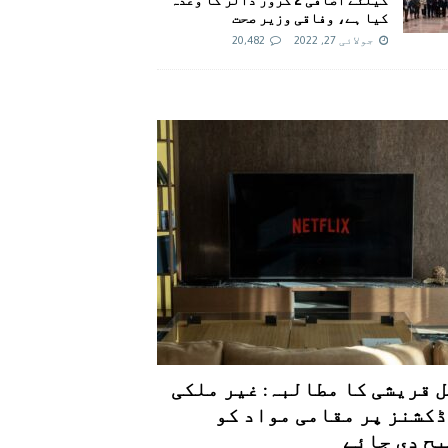
کیا ہے، وفاقی وزیر صحت
جولائی 27, 2022
20,482
 قریشی کا مطالبہ: غیر ملکی
کشنز پر مقامی مواد کو
ح دی جائے