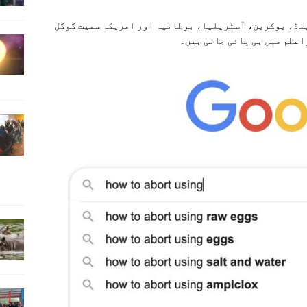
نڈ، یوکرین، آسٹریلیا، برطانیہ اور امریکہ سمیت گوگل
اعظم میں ہی پائی جاتی ہیں۔