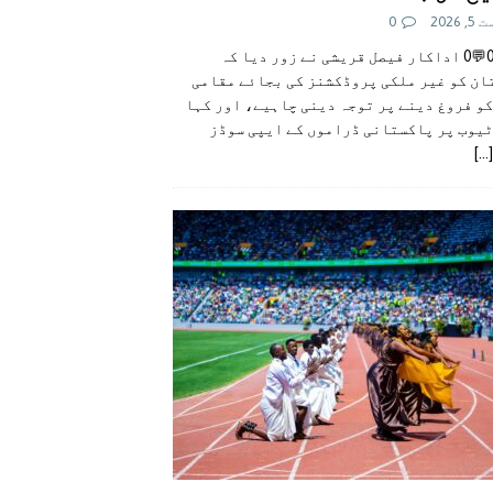
 2026
0
👍0👎0💬0 اداکار فیصل قریشی نے زور دیا کہ
ان کو غیر ملکی پروڈکشنز کی بجائے مقامی
و فروغ دینے پر توجہ دینی چاہیے، اور کہا
ٹیوب پر پاکستانی ڈراموں کے ایپی سوڈز
[...