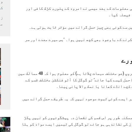
وف
کر
ی معلومات کے بعد میسی نے امرود کے پتوں، کڑک کافی اور
 فیصلہ کیا۔
زل
می
ں سے کوئی بھی چیز حمل گرانے میں مؤثر ثابت ہوتی ہے۔
رنے کے باوجود بھی کچھ نہیں ہوا۔ ’بس میرے معدے اور سر
رے
’سینٹر فار کاؤنٹرنگ ڈیجیٹل ہیٹ‘ نامی ایک گروپ (جو مختلف مہمات چلاتا ہے) کو معلوم ہوا کہ 48 ممالک میں
 حمل کیسے کیا جائے‘ تو گوگل کا آٹو فنکشن مختلف قسم کے
کچے انڈے کھانا یا نمک والا پانی پینا۔
ر ایسے کوئی ثبوت موجود نہیں کہ یہ طریقے حمل گرانے میں
ممکنہ طور پر اس قسم کی نقصان دہ پیشگوئیوں کو نہیں پکڑ
ن کی نشاندہی ہو جائے تو گوگل کی ٹیمیں ایسے مواد کو ہٹا