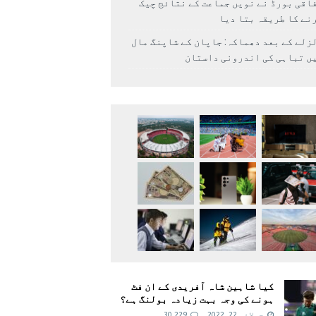
اقی بورڈ نے نویں جماعت کے نتائج چیک
نے کا طریقہ بتا دیا
زلے کے بعد دھماکہ: جاپان کے شاپنگ مال
ں تباہی کی اندرونی داستان
کیا شاہین شاہ آفریدی کے ان فٹ
ہونے کی وجہ بہت زیادہ بولنگ ہے؟
جولائی 22, 2022
30,229