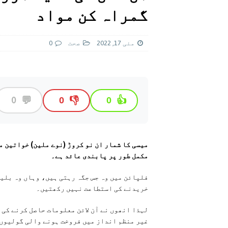
[ اگست 5, 2026 ]
فیصل قریشی کا مطال
گمراہ کن مواد
پاکستان
مئی 17, 2022
صحت
0
💬
0
👎
👍
0
0
میسی کا شمار ان نو کروڑ (نوے ملین) خواتین م
مکمل طور پر پابندی عائد ہے۔
فلپائن میں وہ جس جگہ رہتی ہیں، وہاں وہ بلی
خریدنے کی استطاعت نہیں رکھتیں۔
لہذا انھوں نے آن لائن معلومات حاصل کرنے کی 
غیر منظم انداز میں فروخت ہونے والی گولیوں 