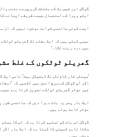
گوگل اور فیس بک کے مختلف گروپس سے ملنے وال
ایلو ویرا کے استعمال جیسے طریقے اپنانے کا
ایسے کوئی سائنسی شواہد موجود نہیں کہ ان می
میسی کہتی ہیں کہ ایک ہفتے تک گھریلو ٹوٹکے ک
میں درد رہنے لگا۔‘
گھریلو ٹوٹکوں کے غلط مشو
اگر آپ گوگل کے سرچ انجن میں لکھیں کہ ’اسقاط
غیر مؤثر گھریلو ٹوٹکے تجویز کرتا ہے، جیسے 
ایک بار پھر یہ بات دہرا دیں کہ سائنسی طور پ
مؤثر ثابت ہوتے ہیں۔
گوگل اس بات کو تسلیم کرتا ہے کہ اس کا سسٹم 
سکتا تاہم کمپنی کا کہنا ہے کہ ایک بار اگر ا
دیتی ہیں۔