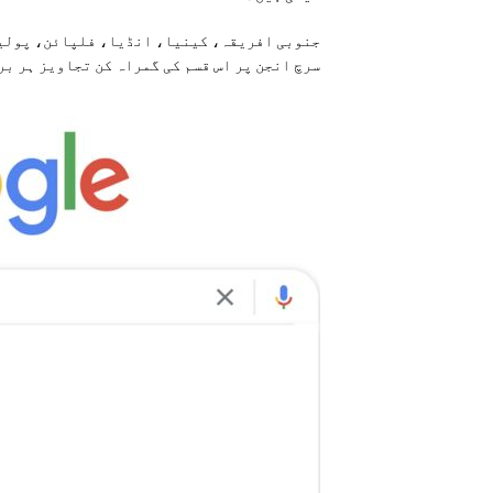
جنوبی افریقہ، کینیا، انڈیا، فلپائن، پولی
سرچ انجن پر اس قسم کی گمراہ کن تجاویز ہر بر