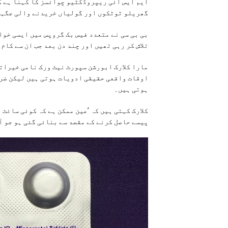
ایم ایس آئی ریپروڈکٹیو چوائسز کا کہنا ہے کہ
گھریلو ٹوٹکوں اور گولیاں خریدنے والی جگہو
بی بی سی نے متعدد فیس بک گروپس میں ایسی خو
تلاش کر رہی تھیں اور چند دن بعد جب ان سے کام
مارا کلارک ابورشن سپورٹ نیٹ ورک نامی خیراتی
اوقات واقعی حقیقی ادویات ہوتی ہیں لیکن ضرو
ہوتی ہیں۔
کلارک کہتی ہیں کہ ’عین ممکن ہے کہ کوئی سائٹ 
پیسے حاصل کرنے کے مقصد سے بنائی گئی ہو جو آ