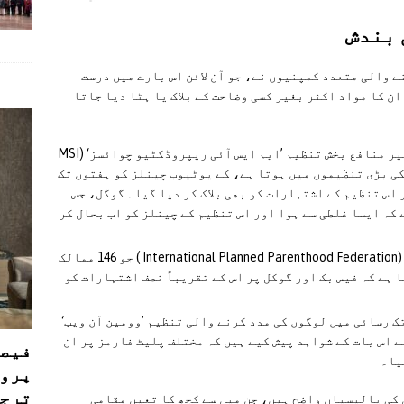
 بندش
 والی متعدد کمپنیوں نے، جو آن لائن اس بارے میں درست
ان کا مواد اکثر بغیر کسی وضاحت کے بلاک یا ہٹا دیا جاتا
اسقاط حمل کی سروسز فراہم کرنے والی غیر منافع بخش تنظیم ’ایم ایس آئی ریپروڈکٹیو چوائسز‘ (MSI
جس کا شمار دنیا کی بڑی تنظیموں میں ہوتا ہے، کے یوٹیوب چینلز کو ہفتوں تک
 اس تنظیم کے اشتہارات کو بھی بلاک کر دیا گیا۔ گوگل، جس
 کہ ایسا غلطی سے ہوا اور اس تنظیم کے چینلز کو اب بحال کر
’انٹرنیشنل پلینڈ پیرنٹ ہوڈ فیڈریشن‘ (International Planned Parenthood Federation ) جو 146 ممالک
 ہے کہ فیس بک اور گوکل پر اس کے تقریباً نصف اشتہارات کو
ک رسائی میں لوگوں کی مدد کرنے والی تنظیم ’وومین آن ویب‘
تنظیموں نے اس بات کے شواہد پیش کیے ہیں کہ مختلف پلیٹ فارمز پر ان
فیصل
یا۔
پروڈ
ترجی
 کی پالیسیاں واضح ہیں، جن میں سے کچھ کا تعین مقامی