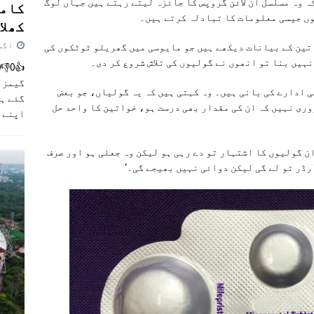
 وہ مسلسل آن لائن گروپس کا جائزہ لیتے رہتے ہیں جہاں لوگ
کامن
ں جیسی معلومات کا تبادلہ کرتے ہیں۔
کھلاڑ
اگست 5,
اتین کے بیانات دیکھے ہیں جو مایوسی میں گھریلو ٹوٹکوں کی
 نہیں بنا تو انھوں نے گولیوں کی تلاش شروع کر دی۔
گیمز م
 ادارے کی بانی ہیں۔ وہ کہتی ہیں کہ یہ گولیاں، جو بعض
گئے ہی
ری نہیں کہ ان کی مقدار بھی درست ہو، خواتین کا واحد حل
اپنے 
ان گولیوں کا اشتہار تو دے رہی ہو لیکن وہ جعلی ہو اور صرف
رڈر تو لے گی لیکن دوائی نہیں بھیجے گی۔‘