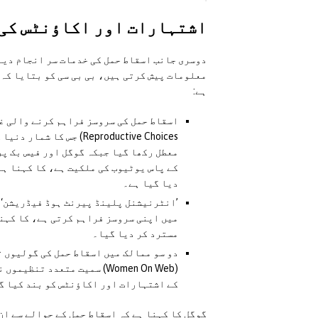
اشتہارات اور اکاؤنٹس کی
دوسری جانب اسقاط حمل کی خدمات سر انجام دینے
معلومات پیش کرتی ہیں، بی بی سی کو بتایا کہ 
ہے:
Reproductive Choices) 
معطل رکھا گیا جبکہ گوگل اور فیس بک پر
کے پاس یوٹیوب کی ملکیت ہے، کا کہنا ہے
دیا گیا ہے۔
میں اپنی سروسز فراہم کرتی ہے، کا کہنا
مسترد کر دیا گیا۔
دو سو ممالک میں اسقاط حمل کی گولیوں ت
(Women On Web) سمیت متعدد 
کے اشتہارات اور اکاؤنٹس کو بند کیا گ
گوگل کا کہنا ہے کہ اسقاط حمل کے حوالے سے ان