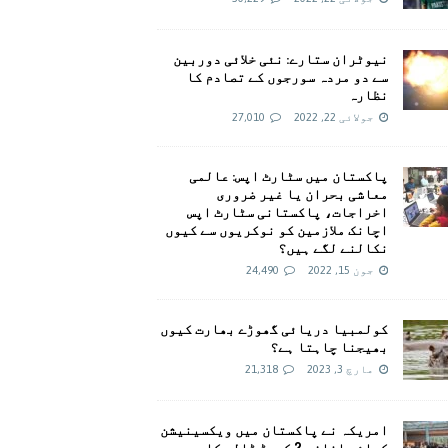
نیوٹران ستارے: نئی خلائی دوربین
سے دو مردہ سورجوں کے تصادم کا
نظارہ
جولائی 22, 2022
27,010
پاکستان میں سٹارٹ اپس: عالمی
معاشی بحران یا غیر ضروری
اخراجات، پاکستانی سٹارٹ اپس
اچانک ملازمین کو نوکریوں سے کیوں
نکالنے لگے ہیں؟
جون 15, 2022
24,490
کولمبیا دریائی گھوڑے بھارت کیوں
بھیجنا چاہتا ہے؟
مارچ 3, 2023
21,318
امريکہ نے پاکستان میں ویکسینیشن
کیلئے اضافی 2 کروڑ ڈالر کا وعدہ