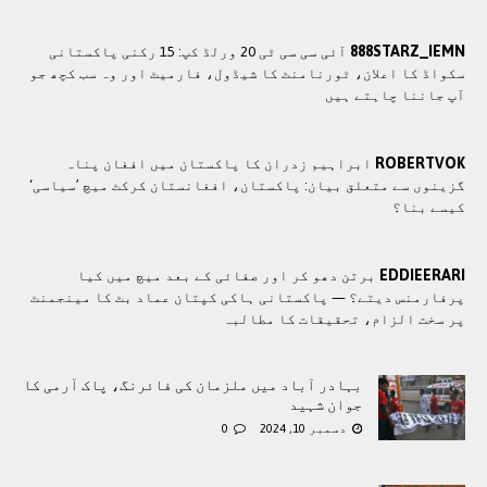
888STARZ_IEMN
آئی سی سی ٹی 20 ورلڈ کپ: 15 رکنی پاکستانی
سکواڈ کا اعلان، ٹورنامنٹ کا شیڈول، فارمیٹ اور وہ سب کچھ جو
آپ جاننا چاہتے ہیں
ROBERTVOK
ابراہیم زدران کا پاکستان میں افغان پناہ
گزینوں سے متعلق بیان: پاکستان، افغانستان کرکٹ میچ ’سیاسی‘
کیسے بنا؟
EDDIEERARI
برتن دھو کر اور صفائی کے بعد میچ میں کیا
پرفارمنس دیتے؟ — پاکستانی ہاکی کپتان عماد بٹ کا مینجمنٹ
پر سخت الزام، تحقیقات کا مطالبہ
بہادر آباد میں ملزمان کی فائرنگ، پاک آرمی کا
جوان شہید
دسمبر 10, 2024
0