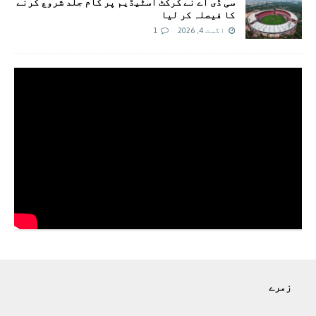
سی ڈی اے نے کرکٹ اسٹیڈیم پر کام جلد شروع کرنے
کا فیصلہ کر لیا
اگست 4, 2026
1
زمرے