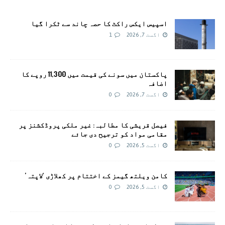
اسپیس ایکس راکٹ کا حصہ چاند سے ٹکرا گیا
اگست 7, 2026
1
پاکستان میں سونے کی قیمت میں 11,300 روپے کا
اضافہ
اگست 7, 2026
0
فیصل قریشی کا مطالبہ: غیر ملکی پروڈکشنز پر
مقامی مواد کو ترجیح دی جائے
اگست 5, 2026
0
کامن ویلتھ گیمز کے اختتام پر کھلاڑی ‘لاپتہ’
اگست 5, 2026
0