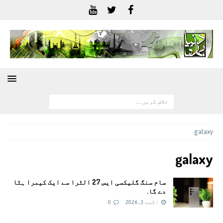
galaxy
galaxy
سام سنگ گلیکسی ایس 27 الٹرا سے ایک کیمرا ہٹا
دے گا.
اگست 3, 2026
0