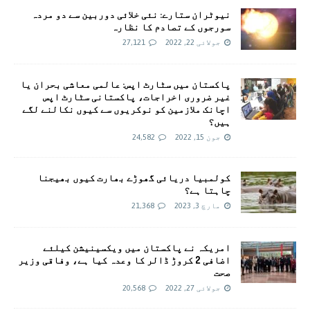
نیوٹران ستارے: نئی خلائی دوربین سے دو مردہ
سورجوں کے تصادم کا نظارہ
جولائی 22, 2022
27,121
پاکستان میں سٹارٹ اپس: عالمی معاشی بحران یا
غیر ضروری اخراجات، پاکستانی سٹارٹ اپس
اچانک ملازمین کو نوکریوں سے کیوں نکالنے لگے
ہیں؟
جون 15, 2022
24,582
کولمبیا دریائی گھوڑے بھارت کیوں بھیجنا
چاہتا ہے؟
مارچ 3, 2023
21,368
امريکہ نے پاکستان میں ویکسینیشن کیلئے
اضافی 2 کروڑ ڈالر کا وعدہ کیا ہے، وفاقی وزیر
صحت
جولائی 27, 2022
20,568