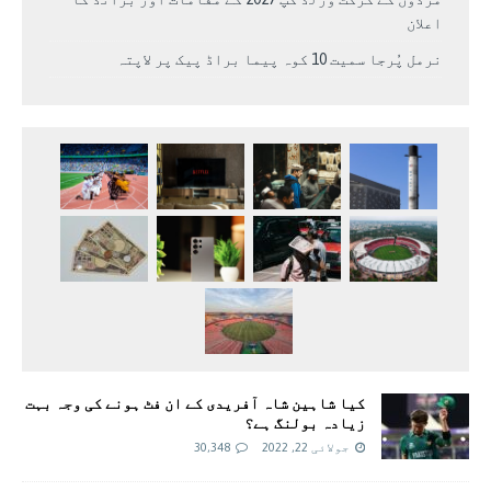
اعلان
نرمل پُرجا سمیت 10 کوہ پیما براڈ پیک پر لاپتہ
کیا شاہین شاہ آفریدی کے ان فٹ ہونے کی وجہ بہت
زیادہ بولنگ ہے؟
جولائی 22, 2022
30,348