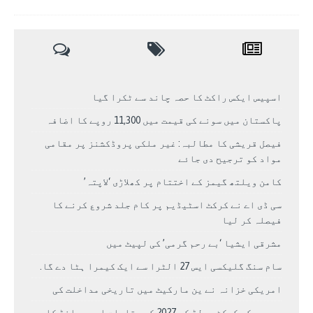
اسپیس ایکس راکٹ کا حصہ چاند سے ٹکرا گیا
پاکستان میں سونے کی قیمت میں 11,300 روپے کا اضافہ
فیصل قریشی کا مطالبہ: غیر ملکی پروڈکشنز پر مقامی
مواد کو ترجیح دی جائے
کامن ویلتھ گیمز کے اختتام پر کھلاڑی ‘لاپتہ’
سی ڈی اے نے کرکٹ اسٹیڈیم پر کام جلد شروع کرنے کا
فیصلہ کر لیا
مشرقی ایشیا ‘بے رحم گرمی’ کی لپیٹ میں
سام سنگ گلیکسی ایس 27 الٹرا سے ایک کیمرا ہٹا دے گا.
امریکی خزانہ نے ین مارکیٹ میں تاریخی مداخلت کی
مردوں کے کرکٹ ورلڈ کپ 2027 کے مقامات اور برانڈ کا