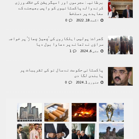
برطانیہ: مجرموں اور امیگریشن کی خلاف ورزی
کرنے والے پاکستانیوں کو واپس بھیجنے کے
معاہدے پر دستخط
اگست 18, 2022
0
گجرات: پولیس اہلکاروں کی ’چھیڑ چھاڑ‘ پر خواجہ
سراؤں نے تھانے پر دھاوا بول دیا
مئی 6, 2024
1
پاکستانی حکومت نے سال نو کی تقریبات پر
پابندی لگا دی
جنوری 1, 2024
0