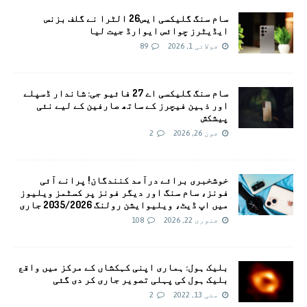
سام سنگ گلیکسی ايس26 الٹرا نے گلف بزنس
ایڈیٹرز چوائس ایوارڈ جیت لیا
جولائی 1, 2026
89
سام سنگ گلیکسی اے 27 فائیو جی: شاندار ڈسپلے
اور ذہین فیچرز کے ساتھ صارفین کے لیے نئی
پیشکش
جون 26, 2026
2
خوشخبری برائے درآمد کنندگان! پرانے آئی
فونز، سام سنگ اور دیگر فونز پر کسٹمز ویلیوز
میں اپ ڈیٹ، ویلیوایشن رولنگ 2035/2026 جاری
جنوری 22, 2026
108
بلیک ہول: ہماری اپنی کہکشاں کے مرکز میں واقع
بلیک ہول کی پہلی تصویر جاری کر دی گئی
مئی 13, 2022
2