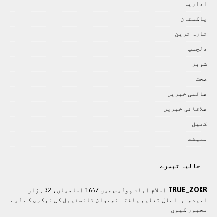
اداريہ
پاکستان
تازہ ترين
دلچسپ
شوبز
صحت
عالمی خبريں
علاقائی خبريں
کھيل
معيشت
حالیہ تبصرے
TRUE_ZOKR
اسلام آباد پولیس میں 1667 آسامیاں، 32 ہزار
امیدوار: اعلیٰ تعلیم یافتہ نوجوان کانسٹیبل کی نوکری کے لیے
مجبور کیوں