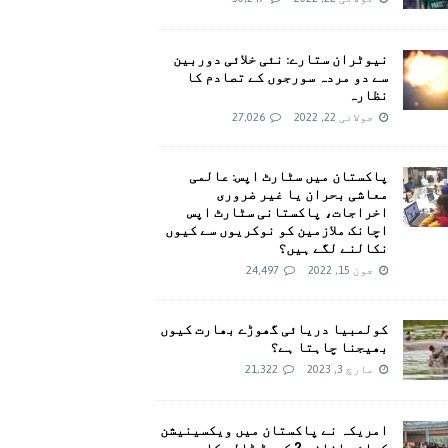
نیوٹران ستارے: نئی خلائی دوربین
سے دو مردہ سورجوں کے تصادم کا
نظارہ
جولائی 22, 2022
27,026
پاکستان میں سٹارٹ اپس: عالمی
معاشی بحران یا غیر ضروری
اخراجات، پاکستانی سٹارٹ اپس
اچانک ملازمین کو نوکریوں سے کیوں
نکالنے لگے ہیں؟
جون 15, 2022
24,497
کولمبیا دریائی گھوڑے بھارت کیوں
بھیجنا چاہتا ہے؟
مارچ 3, 2023
21,322
امريکہ نے پاکستان میں ویکسینیشن
کیلئے اضافی 2 کروڑ ڈالر کا وعدہ