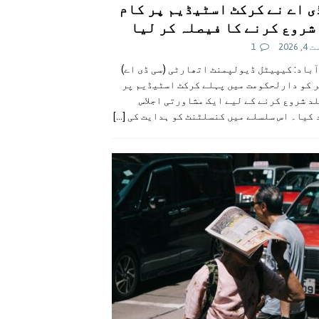
ی اے نے کرکٹ اسٹیڈیم پر کام
شروع کرنے کا فیصلہ کر لیا
 2026
1
آباد: کیپیٹل ڈیولپمنٹ اتھارٹی (سی ڈی اے)
ر کو دارلحکومت میں پہلے کرکٹ اسٹیڈیم پر
د شروع کرنے کے لیے ایک مشاورتی اجلاس
 کیا۔ اس سلسلے میں کنسلٹنٹ کو ہدایت کی
[...]