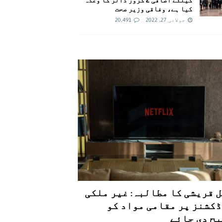
کیا ہے، وفاقی وزیر صحت
جولائی 27, 2022
20,491
 قریشی کا مطالبہ: غیر ملکی
کشنز پر مقامی مواد کو
ح دی جائے