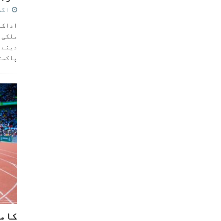
اگست 5,
اداکار
ملکی 
دینے پ
پاکست
کامن