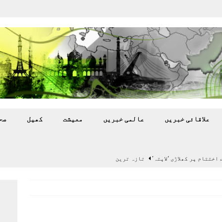
علاقائی خبريں
عالمی خبريں
معيشت
کھيل
صح
اختتام پر کھلاڑی ‘لاپتہ’
تازہ ترين
سٹیڈیم پر کام جلد شروع کرنے کا فیصلہ کر لیا
پاکستان
 گرمی’ کی لپیٹ میں
تازہ ترين
گا.
تازہ ترين