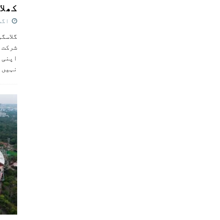
کھلاڑ
اگست 5,
گلاسگو
شرکت ک
اپنی ٹ
نہیں 