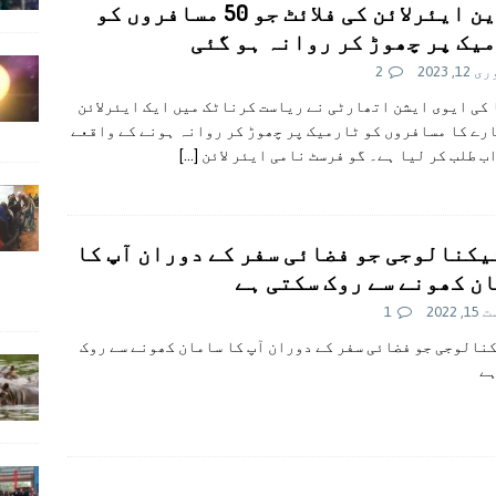
انڈین ایئرلائن کی فلائٹ جو 50 مسافروں کو
یک پر چھوڑ کر روانہ ہو گئی
1, 2023
2
کی ایوی ایشن اتھارٹی نے ریاست کرناٹک میں ایک ایئرلائن
رے کا مسافروں کو ٹارمیک پر چھوڑ کر روانہ ہونے کے واقعے
ب طلب کر لیا ہے۔ گو فرسٹ نامی ایئر لائن
[…]
یکنالوجی جو فضائی سفر کے دوران آپ کا
ن کھونے سے روک سکتی ہے
 2022
1
نالوجی جو فضائی سفر کے دوران آپ کا سامان کھونے سے روک
ہے