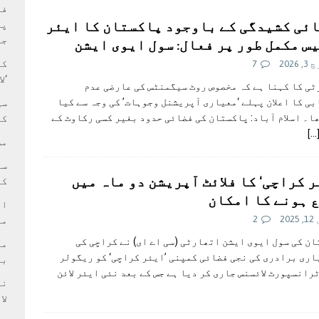
بہ: غیر ملکی پروڈکشنز پر مقامی مواد کو ترجیح دی جائے
فی
ائی کشیدگی کے باوجود پاکستان کا ایئر
پر
جا
س مکمل طور پر فعال: سول ايوی ايشن
کا
 2026
7
‘ل
ی کا کہنا ہے کہ مخصوص روٹ سیگمنٹس کی عارضی عدم
ی کا اعلان پہلے ‘معیاری آپریشنل وجوہات’ کی وجہ سے کیا
سی
ا۔ اسلام آباد: پاکستان کی فضائی حدود بغیر کسی رکاوٹ کے
کر
[…
مش
ر کراچی‘ کا فلائٹ آپریشن دو ماہ میں
کی
 ہونے کا امکان
ام
202
2
مد
ن کی سول ایوی ایشن اتھارٹی (سی اے ای) نے کراچی کی
ری برادری کی نجی فضائی کمپنی ’ایئر کراچی‘ کو ریگولر
بر
رانسپورٹ لائسنس جاری کر دیا ہے جس کے بعد نئی ایئر لائن
لا