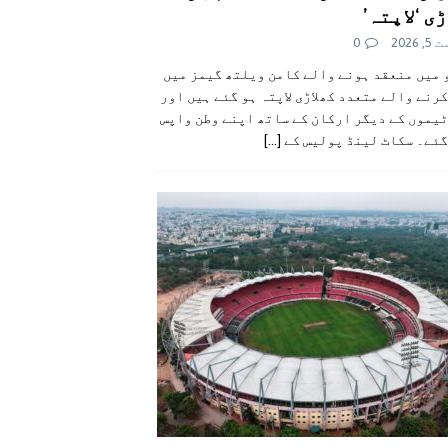
ی ‘لاپتہ’
 2026
0
 میں منعقد ہونے والے کامن ویلتھ گیمز میں
رنے والے متعدد کھلاڑی لاپتہ ہو گئے ہیں اور
یموں کے دیگر ارکان کے ساتھ اپنے وطن واپس
گئے۔ سکاٹ لینڈ پولیس کے
[...]