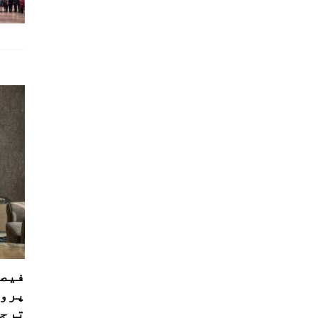
فیصل
پروڈ
ترجی