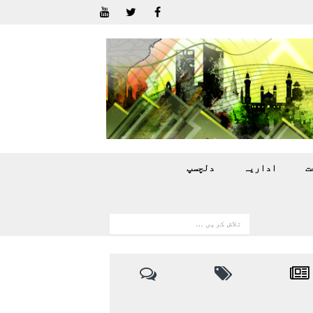
ت
اداريہ
دلچسپ