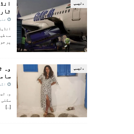
دلچسپ
ٹارم
جنوری 2
انڈیا 
سے طیا
پر جوا
وہ ٹ
دلچسپ
ساما
اگست 15,
وہ ٹیک
سکتی 
[…]