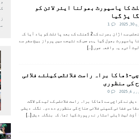
وف
ٹ کا پاسپورٹ بھولنا ایئر لائن کو
کر
ا پڑ گیا
زل
 2025
1
می
لاس اینجلس سے اڑان بھرنے کے 2 گھنٹے کے بعد پائلٹ کو یاد آیا کہ
ا پاسپورٹ بھول گیا ہے، جس کے نتیجے میں پرواز بیج سفر سے
وٹ آئی، یہ واقعہ جوں
[…]
ی-ڈھاکا براہ راست فلائٹس کیلئے فلائی
 کی منظوری
, 2025
0
دیش نے کراچی سے ڈھاکا براہ راست فلائٹس کے لیے کم لاگت
قامی فضائی کمپنی فلائی جناح کی منظوری دے دی۔ نگلہ دیشی
آؤٹ لیٹ ڈیلی اسٹار نے رپورٹ کیا تھا. کہ بنگلہ دیش
[…]