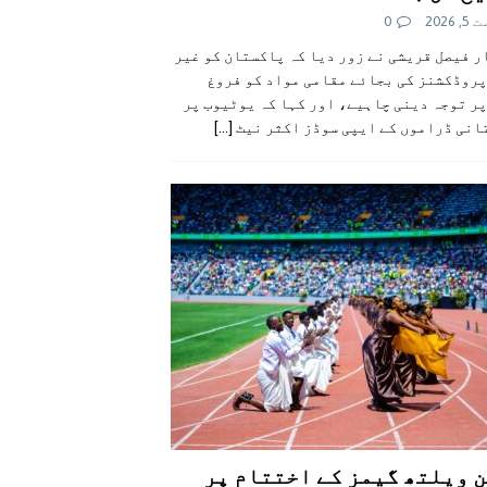
 2026
0
 فیصل قریشی نے زور دیا کہ پاکستان کو غیر
پروڈکشنز کی بجائے مقامی مواد کو فروغ
ر توجہ دینی چاہیے، اور کہا کہ یوٹیوب پر
انی ڈراموں کے ایپی سوڈز اکثر نیٹ
[...]
 ویلتھ گیمز کے اختتام پر