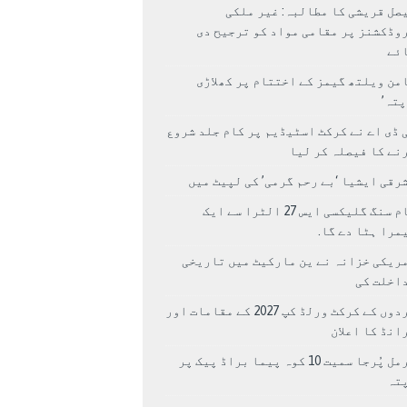
صل قریشی کا مطالبہ: غیر ملکی
وڈکشنز پر مقامی مواد کو ترجیح دی
ئے
من ویلتھ گیمز کے اختتام پر کھلاڑی
اپتہ’
 ڈی اے نے کرکٹ اسٹیڈیم پر کام جلد شروع
نے کا فیصلہ کر لیا
رقی ایشیا ‘بے رحم گرمی’ کی لپیٹ میں
سام سنگ گلیکسی ایس 27 الٹرا سے ایک
مرا ہٹا دے گا.
ریکی خزانہ نے ین مارکیٹ میں تاریخی
اخلت کی
مردوں کے کرکٹ ورلڈ کپ 2027 کے مقامات اور
انڈ کا اعلان
نرمل پُرجا سمیت 10 کوہ پیما براڈ پیک پر
پتہ