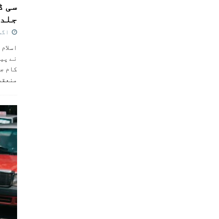
سی ڈ
جلد 
اگست 4,
اسلام 
نے پی
کام جل
منعقد