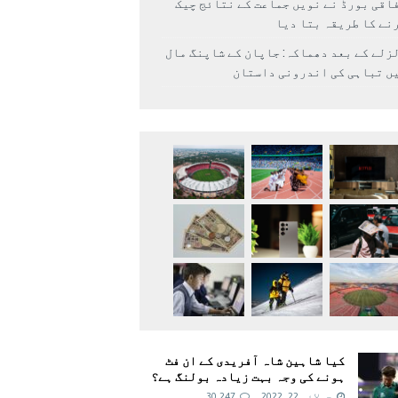
اقی بورڈ نے نویں جماعت کے نتائج چیک
نے کا طریقہ بتا دیا
زلے کے بعد دھماکہ: جاپان کے شاپنگ مال
ں تباہی کی اندرونی داستان
کیا شاہین شاہ آفریدی کے ان فٹ
ہونے کی وجہ بہت زیادہ بولنگ ہے؟
جولائی 22, 2022
30,247