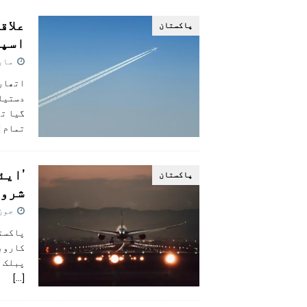
[ اگست 5, 2026 ]
فیصل قریشی کا مطال
علاق
پاکستان
پاکستان
اسپی
مارچ 3,
اتھارٹ
دستیاب
گیا تھ
تمام
]
’ایئ
پاکستان
شروع
جون 12, 5
پاکستا
کاروبا
پبلک ٹ
[…]