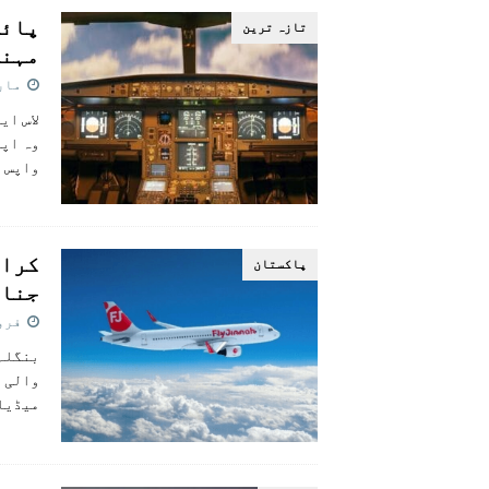
پائل
تازہ ترين
مہنگ
مارچ 30,
وہ اپن
واپس ل
کراچ
پاکستان
جناح
فروری 6
بنگلہ 
والی م
میڈیا 