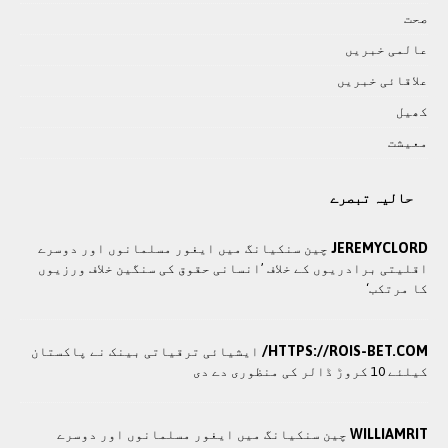
صحت
عالمی خبريں
علاقائی خبريں
کھيل
معيشت
حالیہ تبصرے
JEREMYCLORD
چین سنکیانگ میں ایغور مسلمانوں اور دوسرے
اقلیتی برادريوں کے خلاف ’انسانی حقوق کی سنگین خلاف ورزیوں
کا مرتکب‘
HTTPS://ROIS-BET.COM/
ایشیائی ترقیاتی بینک نے پاکستان
کیلئے 10 کروڑ ڈالر کی منظوری دے دی
WILLIAMRIT
چین سنکیانگ میں ایغور مسلمانوں اور دوسرے