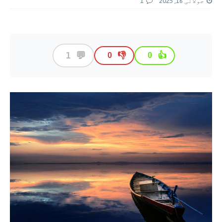
جولائی 16, 2025
1
💬
1
👎
👍
0
0