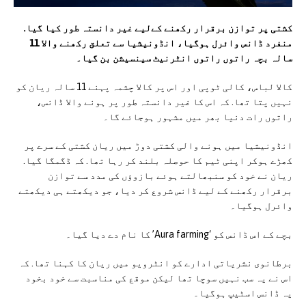
کشتی پر توازن برقرار رکھنے کےلیے غیر دانستہ طور کیا گیا.
منفرد ڈانس وائرل ہوگیا، انڈونیشیا سے تعلق رکھنے والا 11
سالہ بچہ راتوں راتوں انٹرنیٹ سینسیشن بن گیا۔
کالا لباس، کالی ٹوپی اور اس پر کالا چشمہ پہنے 11 سالہ ریان کو
نہیں پتا تھا. کہ اس کا غیر دانستہ طور پر ہونے والا ڈانس،
راتوں رات دنیا بھر میں مشہور ہوجائے گا۔
انڈونیشیا میں ہونے والی کشتی دوڑ میں ریان کشتی کے سرے پر
کھڑے ہوکر اپنی ٹیم کا حوصلہ بلند کر رہا تھا. کہ ڈگمگا گیا.
ریان نے خود کو سنبھالتے ہوئے بازوؤں کی مدد سے توازن
برقرار رکھنے کے لیے ڈانس شروع کر دیا، جو دیکھتے ہی دیکھتے
وائرل ہوگیا۔
بچے کے اس ڈانس کو ‘Aura farming’ کا نام دے دیا گیا۔
برطانوی نشریاتی ادارے کو انٹرویو میں ریان کا کہنا تھا. کہ
اس نے یہ سب نہیں سوچا تھا لیکن موقع کی مناسبت سے خود بخود
یہ ڈانس اسٹیپ ہوگیا۔