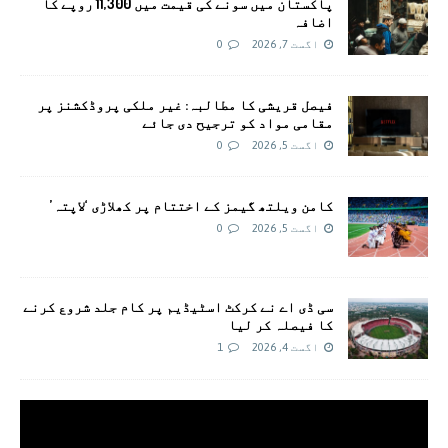
پاکستان میں سونے کی قیمت میں 11,300 روپے کا
اضافہ
اگست 7, 2026
0
فیصل قریشی کا مطالبہ: غیر ملکی پروڈکشنز پر
مقامی مواد کو ترجیح دی جائے
اگست 5, 2026
0
کامن ویلتھ گیمز کے اختتام پر کھلاڑی ‘لاپتہ’
اگست 5, 2026
0
سی ڈی اے نے کرکٹ اسٹیڈیم پر کام جلد شروع کرنے
کا فیصلہ کر لیا
اگست 4, 2026
1