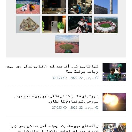
کیا شاہین شاہ آفریدی کے ان فٹ ہونے کی وجہ بہت
زیادہ بولنگ ہے؟
جولائی 22, 2022
30,293
نیوٹران ستارے: نئی خلائی دوربین سے دو مردہ
سورجوں کے تصادم کا نظارہ
جولائی 22, 2022
27,053
پاکستان میں سٹارٹ اپس: عالمی معاشی بحران یا
غیر ضروری اخراجات، پاکستانی سٹارٹ اپس