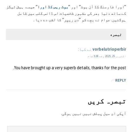
’’اورا فارمنگ کڈ آن بوٹ‘‘ اور ’’
بوٹ ریس کڈ اورا
‘‘ جیسے ہیش ٹیگز
کے ساتھ دنیا بھر کی مشہور شخصیات اس ڈانس کلب میں شامل
ہوگئیں. عوام نے بچے کو ’’دی ریپر‘‘ کا لقب دے دیا۔
تبصره
vorbelutrioperbir
نے کہا:
اکتوبر 25, 2025 وقت 3:28 شام
You have brought up a very superb details, thanks for the post.
REPLY
تبصرہ کريں
آپکی ای ميل پبلش نہيں نہيں ہوگی.