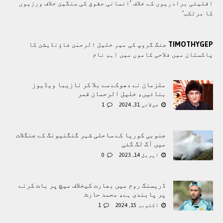
اقلیتی برادريوں کے خلاف ’انسانی حقوق کی سنگین خلاف ورزیوں
کا مرتکب‘
TIMOTHYGEP
جنگ گروپ کی میر خلیل الرحمٰن فاؤنڈیشن کا
پاکستان میں فلاحی کاموں ميں اہم نام
ملزمان نے دھوکے سے بلا کر نازیبا ویڈیوز
بنائیں، خلیل الرحمان قمر
جولائی 31, 2024
1
جنوبی کوریا کے ساحلی شہر گنگنیونگ کے جنگلات
میں آگ لگ گئی
اپریل 14, 2023
0
ڈریسنگ روم میں بھارت کیخلاف میچ پر بات کرنے
پر پابندی ہے، محمد حارث
اکتوبر 15, 2024
1