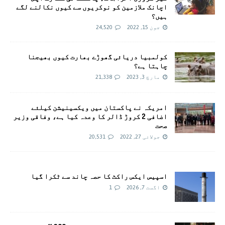
اچانک ملازمین کو نوکریوں سے کیوں نکالنے لگے
ہیں؟
جون 15, 2022
24,520
کولمبیا دریائی گھوڑے بھارت کیوں بھیجنا
چاہتا ہے؟
مارچ 3, 2023
21,338
امريکہ نے پاکستان میں ویکسینیشن کیلئے
اضافی 2 کروڑ ڈالر کا وعدہ کیا ہے، وفاقی وزیر
صحت
جولائی 27, 2022
20,531
اسپیس ایکس راکٹ کا حصہ چاند سے ٹکرا گیا
اگست 7, 2026
1