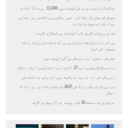
پاکستان میں سونے کی قیمت میں 11,300 روپے کا اضافہ
فیصل قریشی کا مطالبہ: غیر ملکی پروڈکشنز پر مقامی
مواد کو ترجیح دی جائے
کامن ویلتھ گیمز کے اختتام پر کھلاڑی ‘لاپتہ’
سی ڈی اے نے کرکٹ اسٹیڈیم پر کام جلد شروع کرنے کا
فیصلہ کر لیا
مشرقی ایشیا ‘بے رحم گرمی’ کی لپیٹ میں
سام سنگ گلیکسی ایس 27 الٹرا سے ایک کیمرا ہٹا دے گا.
امریکی خزانہ نے ین مارکیٹ میں تاریخی مداخلت کی
مردوں کے کرکٹ ورلڈ کپ 2027 کے مقامات اور برانڈ کا
اعلان
نرمل پُرجا سمیت 10 کوہ پیما براڈ پیک پر لاپتہ