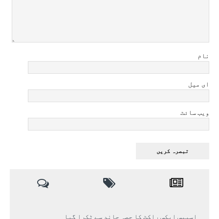
نام
ای میل
ویب سائٹ
اسپیس ایکس راکٹ کا حصہ چاند سے ٹکرا گیا