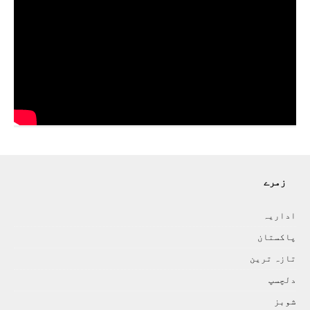
زمرے
اداريہ
پاکستان
تازہ ترين
دلچسپ
شوبز