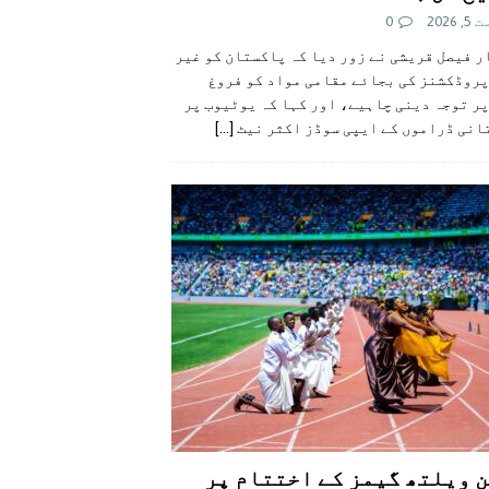
 2026
0
 فیصل قریشی نے زور دیا کہ پاکستان کو غیر
پروڈکشنز کی بجائے مقامی مواد کو فروغ
ر توجہ دینی چاہیے، اور کہا کہ یوٹیوب پر
انی ڈراموں کے ایپی سوڈز اکثر نیٹ
[...]
 ویلتھ گیمز کے اختتام پر