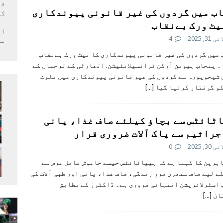
وف
ب میں گردوں کی غیر قانونی پیوندکاری
کر
یٹ ورک بےنقاب
زل
31, 2025
4
می
میں گردوں کی غیر قانونی پیوندکاری کا نیٹ ورک بےنقاب
 پنجاب ہیومن آرگن ٹرانسپلانٹیشن. اتھارٹی کے ترجمان کے
شیخوپورہ سے گردوں کی غیر قانونی پیوندکاری میں ملوث
کو گرفتار کرلیا گیا
[…]
ٹائٹس سے بچاؤ کیلئے صاف غذا، پانی
جراثیم سے پاک آلات ضروری قرار
30, 2025
0
ہرین کا کہنا ہے کہ ہیپاٹائٹس جیسے خاموش قاتل مرض سے
ے لیے صاف ستھری طرزِ زندگی، صاف غذا، پانی اور طبی آلات کی
اسٹرلائزیشن انتہائی ضروری ہے۔ ڈاکٹرز کے مطابق
ان
[…]