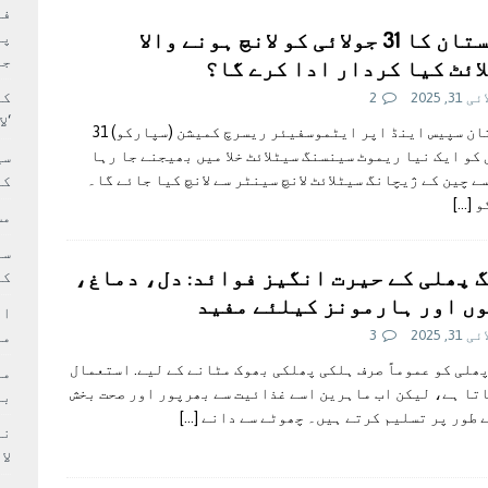
بہ: غیر ملکی پروڈکشنز پر مقامی مواد کو ترجیح دی جائے
فی
پاکستان کا 31 جولائی کو لانچ ہونے والا
پر
جا
ائٹ کیا کردار ادا کرے گا؟
کا
31, 2025
2
‘ل
پاکستان سپیس اینڈ اپر ایٹموسفیئر ریسرچ کمیشن (سپارکو) 31
 کو ایک نیا ریموٹ سینسنگ سیٹلائٹ خلا میں بھیجنے جا رہا
سی
ے چین کے ژیچانگ سیٹلائٹ لانچ سینٹر سے لانچ کیا جائے گا۔
کر
و
[…]
مش
 پھلی کے حیرت انگیز فوائد: دل، دماغ،
کی
ں اور ہارمونز کیلئے مفید
ام
31, 2025
3
مد
ھلی کو عموماً صرف ہلکی پھلکی بھوک مٹانے کے لیے. استعمال
تا ہے، لیکن اب ماہرین اسے غذائیت سے بھرپور اور صحت بخش
بر
 طور پر تسلیم کرتے ہیں۔ چھوٹے سے دانے
[…]
لا