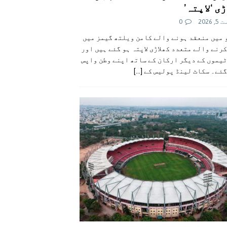
ی ‘لاپتہ’
 2026
0
 میں منعقد ہونے والے کامن ویلتھ گیمز میں
رنے والے متعدد کھلاڑی لاپتہ ہو گئے ہیں اور
یموں کے دیگر ارکان کے ساتھ اپنے وطن واپس
گئے۔ سکاٹ لینڈ پولیس کے
[...]