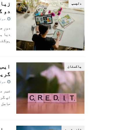
زیاد
دلچسپ
دو گ
جولائی 
دورِ ج
دیا ہے
ہوگئے 
ایس 
پاکستان
گریڈ
جولائی 
غیر مل
اپ گری
حاصل ک
بھار
تازہ ترين