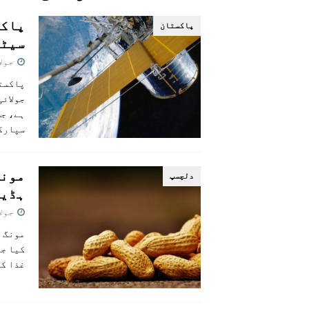
[ اگست 5, 2026 ]
فیصل قریشی کا مطال
پاکستان
پاکستان
سیٹل
جولائی 
جولائی
ہے، جس
سپارک
مونگ
دلچسپ
ہڈیو
جولائی 
مونگ پ
کیا جا
غذا کے