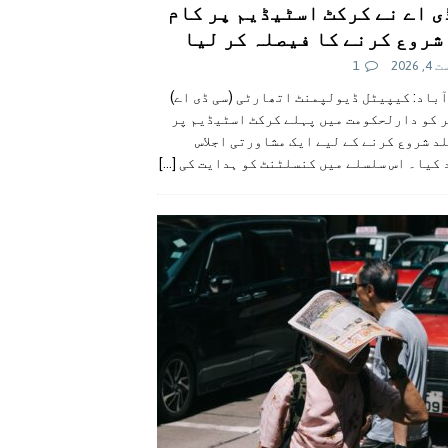
ی اے نے کرکٹ اسٹیڈیم پر کام
شروع کرنے کا فیصلہ کر لیا
 2026
1
آباد: کیپیٹل ڈیولپمنٹ اتھارٹی (سی ڈی اے)
ر کو دارلحکومت میں پہلے کرکٹ اسٹیڈیم پر
د شروع کرنے کے لیے ایک مشاورتی اجلاس
 کیا۔ اس سلسلے میں کنسلٹنٹ کو ہدایت کی
[...]