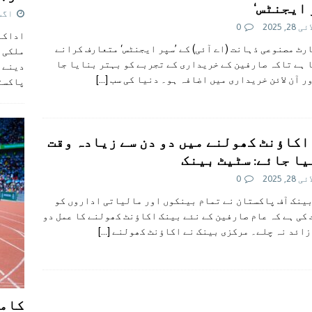
 ایجنٹس‘
اگست 5,
28, 2025
0
اداکار
رٹ مصنوعی ذہانت (اے آئی) کے ’سپر ایجنٹس‘ متعارف کرانے
ملکی 
 ہے تاکہ صارفین کے خریداری کے تجربے کو بہتر بنایا جا
دینے پ
ر آن لائن خریداری میں اضافہ ہو۔ دنیا کی سب
[…]
پاکست
اکاؤنٹ کھولنے میں دو دن سے زیادہ وقت
یا جائے: سٹیٹ بینک
28, 2025
0
ینک آف پاکستان نے تمام بینکوں اور مالیاتی اداروں کو
کی ہے کہ عام صارفین کے نئے بینک اکاؤنٹ کھولنے کا عمل دو
زائد نہ چلے۔ مرکزی بینک نے اکاؤنٹ کھولنے
[…]
کامن