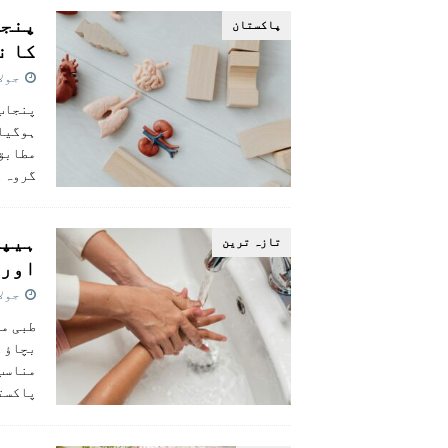
پنجا
پاکستان
کا ن
جولائی 
پنجاب 
ہوگیا۔
مطابق 
گروہ 
ہیپا
تازہ ترين
اور 
جولائی 
طبی ما
بچاؤ ک
مناسب 
پاکست