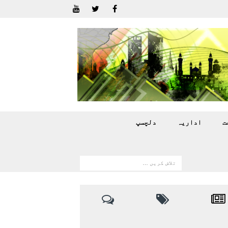
ت
اداريہ
دلچسپ