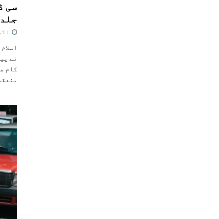
سی ڈ
جلد 
اگست 4,
اسلام 
نے پی
کام جل
منعقد