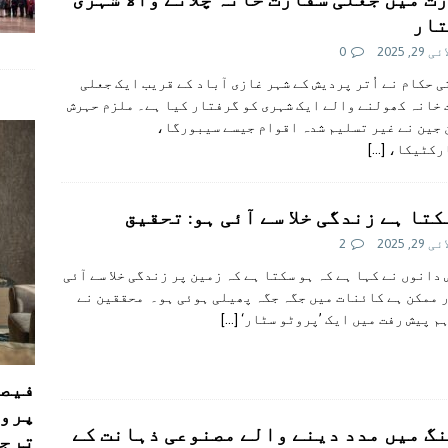
تار
29, 2025
0
 حکام نے اُتر پردیش کے شہر غازی آباد کے قریب ایک جعلی
خانہ کھولنے والے ایک شہری کو گرفتار کیا ہے۔ ملزم حہرش
ن جین نے غیر تسلیم شدہ اقوام جیسے سیبورگا،
رکٹیکا،
[…]
کتا ہے زندگی خلا سے آئی ہو: تحقیق
29, 2025
2
دانوں نے کہا ہے کہ ہو سکتا ہے کہ زمین پر زندگی خلا سے آئی
 ممکن ہے کائنات میں جگہ جگہ پھیلی ہوئی ہو۔ محققین نے
م پیش رفت میں ایک ’پروٹو سٹار‘
[…]
فیصل
پروڈ
گ میں مدد دینے والے مصنوعی ذہانت کے
ترجی