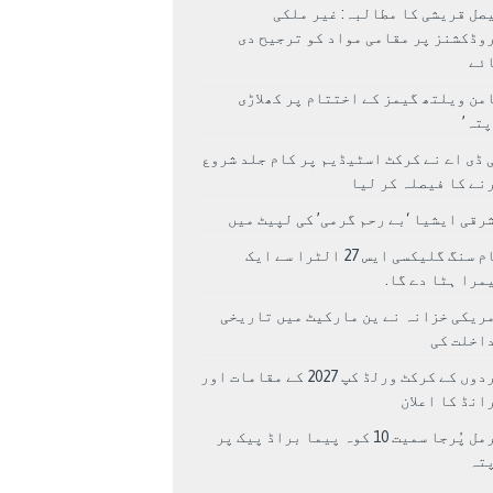
صل قریشی کا مطالبہ: غیر ملکی
وڈکشنز پر مقامی مواد کو ترجیح دی
ئے
من ویلتھ گیمز کے اختتام پر کھلاڑی
اپتہ’
 ڈی اے نے کرکٹ اسٹیڈیم پر کام جلد شروع
نے کا فیصلہ کر لیا
رقی ایشیا ‘بے رحم گرمی’ کی لپیٹ میں
سام سنگ گلیکسی ایس 27 الٹرا سے ایک
مرا ہٹا دے گا.
ریکی خزانہ نے ین مارکیٹ میں تاریخی
اخلت کی
مردوں کے کرکٹ ورلڈ کپ 2027 کے مقامات اور
انڈ کا اعلان
نرمل پُرجا سمیت 10 کوہ پیما براڈ پیک پر
پتہ