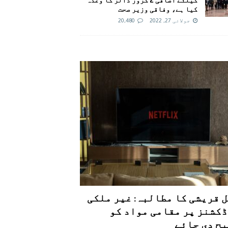
کیا ہے، وفاقی وزیر صحت
جولائی 27, 2022
20,480
 قریشی کا مطالبہ: غیر ملکی
کشنز پر مقامی مواد کو
ح دی جائے