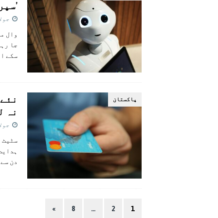
’سپر
جولائی 
وال ما
جا رہا
سکے او
نئے 
پاکستان
نہ ل
جولائی 
سٹیٹ ب
ہدایت 
دن سے 
»
8
…
2
1