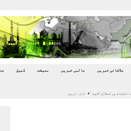
علاقائی خبريں
عالمی خبريں
معيشت
کھيل
صح
اختتام پر کھلاڑی ‘لاپتہ’
تازہ ترين
سٹیڈیم پر کام جلد شروع کرنے کا فیصلہ کر لیا
پاکستان
 گرمی’ کی لپیٹ میں
تازہ ترين
گا.
تازہ ترين