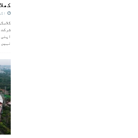
کھلاڑ
اگست 5,
گلاسگو
شرکت ک
اپنی ٹ
نہیں 