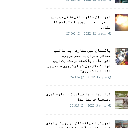
نیوٹران ستارے: نئی خلائی دوربین
سے دو مردہ سورجوں کے تصادم کا
نظارہ
جولائی 22, 2022
27,002
پاکستان میں سٹارٹ اپس: عالمی
معاشی بحران یا غیر ضروری
اخراجات، پاکستانی سٹارٹ اپس
اچانک ملازمین کو نوکریوں سے کیوں
نکالنے لگے ہیں؟
جون 15, 2022
24,484
کولمبیا دریائی گھوڑے بھارت کیوں
بھیجنا چاہتا ہے؟
مارچ 3, 2023
21,317
امريکہ نے پاکستان میں ویکسینیشن
کیلئے اضافی 2 کروڑ ڈالر کا وعدہ