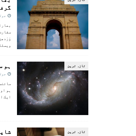
گرف
جولائی 
بھارتی
سفارت 
وَرْدھ
ویسٹا
ہو س
تازہ ترين
جولائی 
سائنس 
ہو اور
ایک اہ
شاپن
تازہ ترين