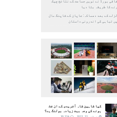
اقی بورڈ نے نویں جماعت کے نتائج چیک
نے کا طریقہ بتا دیا
زلے کے بعد دھماکہ: جاپان کے شاپنگ مال
ں تباہی کی اندرونی داستان
کیا شاہین شاہ آفریدی کے ان فٹ
ہونے کی وجہ بہت زیادہ بولنگ ہے؟
جولائی 22, 2022
30,226