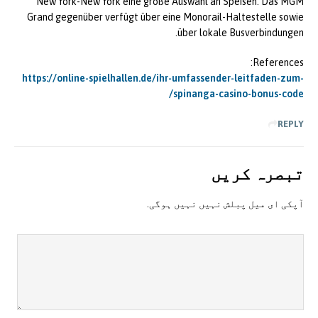
New York-New York eine große Auswahl an Speisen. Das MGM
Grand gegenüber verfügt über eine Monorail-Haltestelle sowie
über lokale Busverbindungen.
References:
https://online-spielhallen.de/ihr-umfassender-leitfaden-zum-
spinanga-casino-bonus-code/
REPLY
تبصرہ کريں
آپکی ای ميل پبلش نہيں نہيں ہوگی.