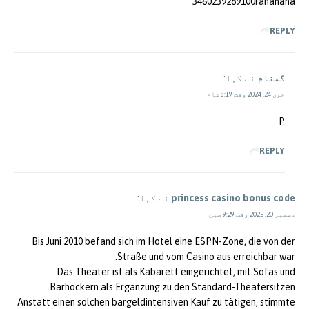
3460239289100rananana
REPLY
گمنام
نے کہا:
جون 24, 2024 وقت 8:19 شام
P
REPLY
princess casino bonus code
نے کہا:
دسمبر 20, 2025 وقت 9:29 صبح
Bis Juni 2010 befand sich im Hotel eine ESPN-Zone, die von der
Straße und vom Casino aus erreichbar war.
Das Theater ist als Kabarett eingerichtet, mit Sofas und
Barhockern als Ergänzung zu den Standard-Theatersitzen.
Anstatt einen solchen bargeldintensiven Kauf zu tätigen, stimmte