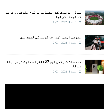
سی ڈی اے نے کرکٹ اسٹیڈیم پر کام جلد شروع کرنے
کا فیصلہ کر لیا
اگست 4, 2026
1
مشرقی ایشیا ‘بے رحم گرمی’ کی لپیٹ میں
اگست 4, 2026
0
سام سنگ گلیکسی ایس 27 الٹرا سے ایک کیمرا ہٹا
دے گا.
اگست 3, 2026
0