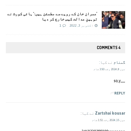
’عمران خان کے رویے سے مطمئن ہیں:‘ ہائی کورٹ نے
توہینِ عدالت کیس خارج کر دیا
اکتوبر 3, 2022
1
4 COMMENTS
گمنام
نے کہا:
جون 8, 2024 وقت 3:50 شام
,,,,,so,y
REPLY
Zartshai kousar
نے کہا:
جون 15, 2024 وقت 1:51 شام