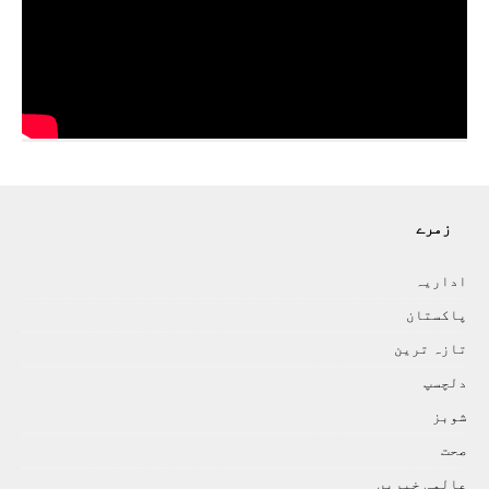
زمرے
اداريہ
پاکستان
تازہ ترين
دلچسپ
شوبز
صحت
عالمی خبريں