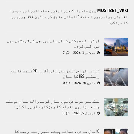
MOSTBET_VKKI
چین سنکیانگ میں ایغور مسلمانوں اور دوسرے
اقلیتی برادريوں کے خلاف ’انسانی حقوق کی سنگین خلاف ورزیوں
کا مرتکب‘
اوگرا نے جولائی کے لیے ایل پی جی کی قیمتوں میں
بڑی کمی کردی
جولائی 1, 2026
7
زمزمہ کراچی: سپر سٹور کی آگ پر 70 فیصد قابو،
ریسکیو 1122 کا بیان
مارچ 30, 2026
0
ملک میں موبائل فون تیار کرنے والے تمام یونٹس
بند، ہزاروں افراد کا روزگار داؤ پر لگ گیا
اپریل 5, 2023
0
16 سال سے کچھ کھائے پیئے بغیر زندہ رہنے کا