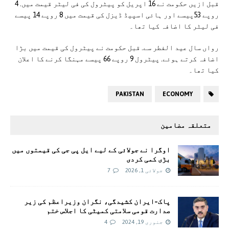
قبل ازیں حکومت نے 16 اپریل کو پیٹرول کی فی لیٹر قیمت میں. 4
روپے 53پیسے اور ہائی اسپیڈ ڈیزل کی قیمت میں 8 روپے 14 پیسے
فی لیٹر کا اضافہ کیا تھا۔
رواں سال عید الفطر سے. قبل حکومت نے پیٹرول کی قیمت میں بڑا
اضافہ کرتے ہوئے. پیٹرول 9 روپے 66 پیسے مہنگا کرنے کا اعلان
کیا تھا۔
PAKISTAN
ECONOMY
متعلقہ مضامین
اوگرا نے جولائی کے لیے ایل پی جی کی قیمتوں میں
بڑی کمی کردی
جولائی 1, 2026
7
پاک-ایران کشیدگی، نگران وزیراعظم کی زیر
صدارت قومی سلامتی کمیٹی کا اجلاس ختم
جنوری 19, 2024
4