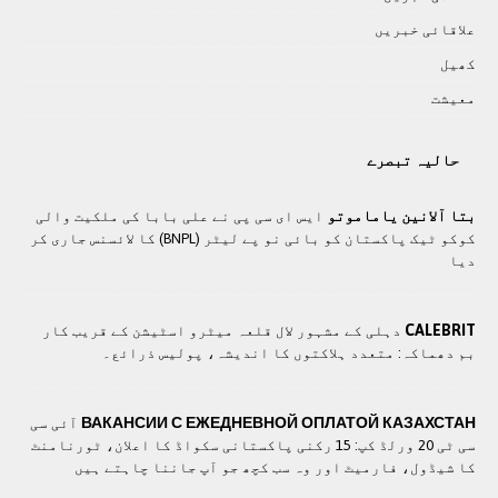
علاقائی خبريں
کھيل
معيشت
حالیہ تبصرے
بتا آلانین یاماموتو
ایس ای سی پی نے علی بابا کی ملکیت والی
کوکو ٹیک پاکستان کو بائی نو پے لیٹر (BNPL) کا لائسنس جاری کر
دیا
CALEBRIT
دہلی کے مشہور لال قلعہ میٹرو اسٹیشن کے قریب کار
بم دھماکہ: متعدد ہلاکتوں کا انديشہ، پولیس ذرائع۔
ВАКАНСИИ С ЕЖЕДНЕВНОЙ ОПЛАТОЙ КАЗАХСТАН
آئی سی
سی ٹی 20 ورلڈ کپ: 15 رکنی پاکستانی سکواڈ کا اعلان، ٹورنامنٹ
کا شیڈول، فارمیٹ اور وہ سب کچھ جو آپ جاننا چاہتے ہیں