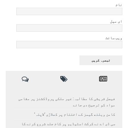
نام
ای میل
ویب سائٹ
فیصل قریشی کا مطالبہ: غیر ملکی پروڈکشنز پر مقامی
مواد کو ترجیح دی جائے
کامن ویلتھ گیمز کے اختتام پر کھلاڑی ‘لاپتہ’
سی ڈی اے نے کرکٹ اسٹیڈیم پر کام جلد شروع کرنے کا