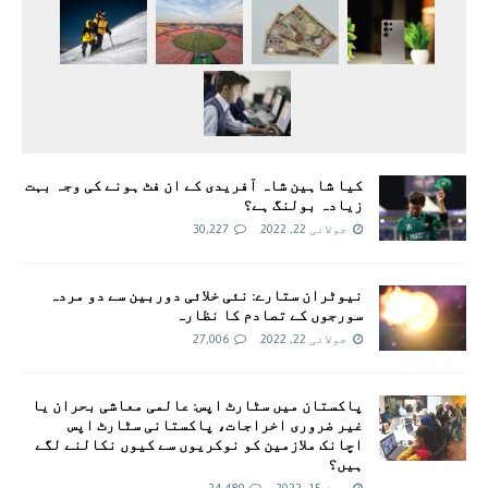
کیا شاہین شاہ آفریدی کے ان فٹ ہونے کی وجہ بہت
زیادہ بولنگ ہے؟
جولائی 22, 2022
30,227
نیوٹران ستارے: نئی خلائی دوربین سے دو مردہ
سورجوں کے تصادم کا نظارہ
جولائی 22, 2022
27,006
پاکستان میں سٹارٹ اپس: عالمی معاشی بحران یا
غیر ضروری اخراجات، پاکستانی سٹارٹ اپس
اچانک ملازمین کو نوکریوں سے کیوں نکالنے لگے
ہیں؟