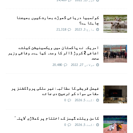
جون 15, 2022
24,489
کولمبیا دریائی گھوڑے بھارت کیوں بھیجنا
چاہتا ہے؟
مارچ 3, 2023
21,318
امريکہ نے پاکستان میں ویکسینیشن کیلئے
اضافی 2 کروڑ ڈالر کا وعدہ کیا ہے، وفاقی وزیر
صحت
جولائی 27, 2022
20,480
فیصل قریشی کا مطالبہ: غیر ملکی پروڈکشنز پر
مقامی مواد کو ترجیح دی جائے
اگست 5, 2026
0
کامن ویلتھ گیمز کے اختتام پر کھلاڑی ‘لاپتہ’
اگست 5, 2026
0