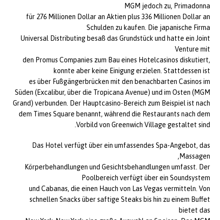
MGM jedoch zu, Primadonna
für 276 Millionen Dollar an Aktien plus 336 Millionen Dollar an
Schulden zu kaufen. Die japanische Firma
Universal Distributing besaß das Grundstück und hatte ein Joint
Venture mit
den Promus Companies zum Bau eines Hotelcasinos diskutiert,
konnte aber keine Einigung erzielen. Stattdessen ist
es über Fußgängerbrücken mit den benachbarten Casinos im
Süden (Excalibur, über die Tropicana Avenue) und im Osten (MGM
Grand) verbunden. Der Hauptcasino-Bereich zum Beispiel ist nach
dem Times Square benannt, während die Restaurants nach dem
Vorbild von Greenwich Village gestaltet sind.
Das Hotel verfügt über ein umfassendes Spa-Angebot, das
Massagen,
Körperbehandlungen und Gesichtsbehandlungen umfasst. Der
Poolbereich verfügt über ein Soundsystem
und Cabanas, die einen Hauch von Las Vegas vermitteln. Von
schnellen Snacks über saftige Steaks bis hin zu einem Buffet
bietet das