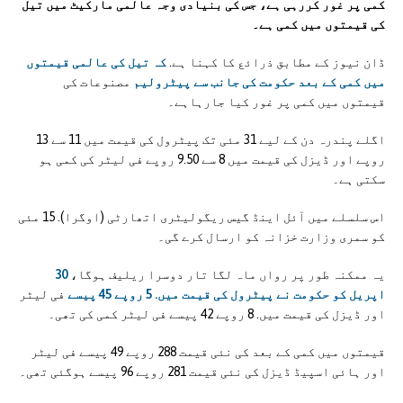
کمی پر غور کررہی ہے، جس کی بنیادی وجہ عالمی مارکیٹ میں تیل
کی قیمتوں میں کمی ہے۔
ڈان نیوز کے مطابق ذرائع کا کہنا ہے.
کہ تیل کی عالمی قیمتوں
میں کمی کے بعد حکومت کی جانب سے پیٹرولیم
مصنوعات کی
قیمتوں میں کمی پر غور کیا جارہاہے۔
اگلے پندرہ دن کے لیے 31 مئی تک پیٹرول کی قیمت میں 11 سے 13
روپے اور ڈیزل کی قیمت میں 8 سے 9.50 روپے فی لیٹر کی کمی ہو
سکتی ہے۔
اس سلسلے میں آئل اینڈ گیس ریگولیٹری اتھارٹی (اوگرا). 15 مئی
کو سمری وزارت خزانہ کو ارسال کرے گی۔
یہ ممکنہ طور پر رواں ماہ لگا تار دوسرا ریلیف ہوگا،
30
اپریل کو حکومت نے پیٹرول کی قیمت میں. 5 روپے 45 پیسے
فی لیٹر
اور ڈیزل کی قیمت میں. 8 روپے 42 پیسے فی لیٹر کمی کی تھی۔
قیمتوں میں کمی کے بعد کی نئی قیمت 288 روپے 49 پیسے فی لیٹر
اور ہائی اسپیڈ ڈیزل کی نئی قیمت 281 روپے 96 پیسے ہوگئی تھی۔