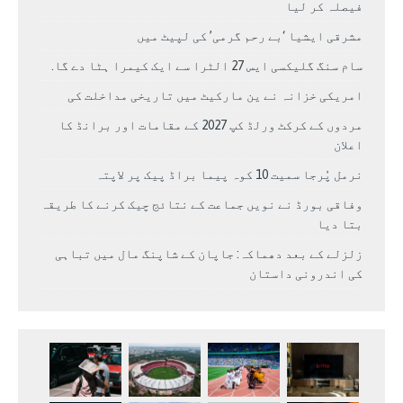
فیصلہ کر لیا
مشرقی ایشیا ‘بے رحم گرمی’ کی لپیٹ میں
سام سنگ گلیکسی ایس 27 الٹرا سے ایک کیمرا ہٹا دے گا.
امریکی خزانہ نے ین مارکیٹ میں تاریخی مداخلت کی
مردوں کے کرکٹ ورلڈ کپ 2027 کے مقامات اور برانڈ کا
اعلان
نرمل پُرجا سمیت 10 کوہ پیما براڈ پیک پر لاپتہ
وفاقی بورڈ نے نویں جماعت کے نتائج چیک کرنے کا طریقہ
بتا دیا
زلزلے کے بعد دھماکہ: جاپان کے شاپنگ مال میں تباہی
کی اندرونی داستان