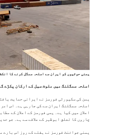
یمنی حوثیوں کو ایران سے اسلحہ سمگل کرنے کا انکش
اسلحہ سمگلنگ میں ملوث سیل کے ارکان پکڑے گئ
يمن کی سکیورٹی فورسز نے ایرانی حمایت یافتہ
اسلحہ سمگلنگ ایران سے کی جارہی ہے۔ اس امر 
اعلان میں کیا ہے۔ یمی فورسز کے اعلان کے مطاب
چاروں کا تعلق ابوظہر کے علاقے سے ہے۔ جو حدی
یمنی جوائنٹ فورسز نے ہفتے کے روز اس بارے می