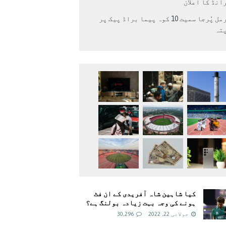
انڈ کا اعلان
نرمل پُرجا سمیت 10 کوہ پیما براڈ پیک پر
پتہ
کیا شاہین شاہ آفریدی کے ان فٹ
ہونے کی وجہ بہت زیادہ بولنگ ہے؟
جولائی 22, 2022
30,296