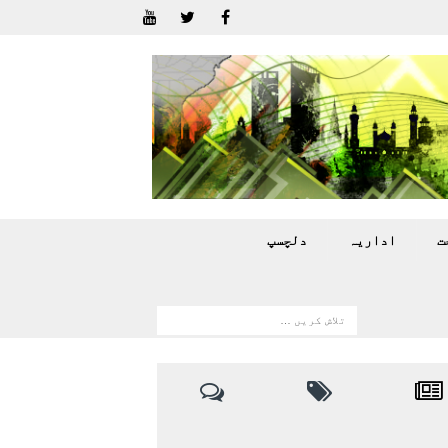
ت
اداريہ
دلچسپ