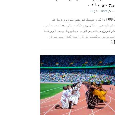
ح دی جائے
 2026
0
👍0👎0💬0 اداکار فیصل قریشی نے زور دیا کہ
ان کو غیر ملکی پروڈکشنز کی بجائے مقامی
و فروغ دینے پر توجہ دینی چاہیے، اور کہا
ٹیوب پر پاکستانی ڈراموں کے ایپی سوڈز
[...