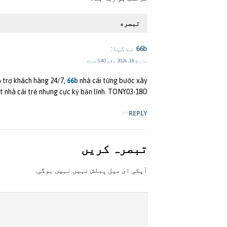
تبصره
66b
نے کہا:
مارچ 18, 2026 وقت 5:40 صبح
ỗ trợ khách hàng 24/7,
66b
nhà cái từng bước xây
t nhà cái trẻ nhưng cực kỳ bản lĩnh. TONY03-18O
REPLY
تبصرہ کريں
آپکی ای ميل پبلش نہيں نہيں ہوگی.