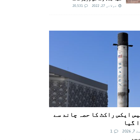
جولائی 27, 2022
20,531
س ایکس راکٹ کا حصہ چاند سے
 گیا
 2026
1