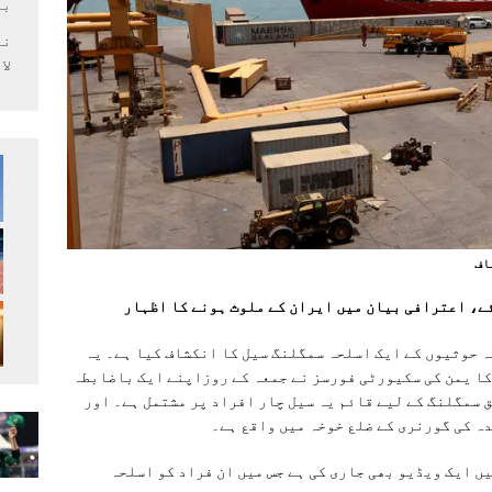
بر
لا
اف
ے، اعترافی بیان میں ایران کے ملوث ہونے کا اظہار
 حوثیوں کے ایک اسلحہ سمگلنگ سیل کا انکشاف کیا ہے۔ یہ
کا یمن کی سکیورٹی فورسز نے جمعہ کے روزاپنے ایک باضابطہ
ق سمگلنگ کے لیے قائم یہ سیل چار افراد پر مشتمل ہے۔ اور
دہ کی گورنری کے ضلع خوخہ میں واقع ہے۔
ں ایک ویڈیو بھی جاری کی ہے جس میں ان فراد کو اسلحہ