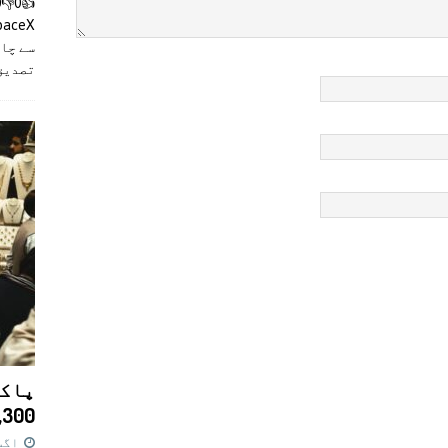
سے چان
تصدیق
پاکس
11,300 روپے کا 
اگست 7,