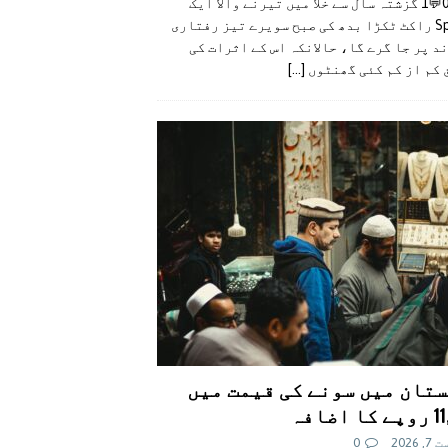
👍0👎0💬1 گزشتہ سال سے خلا میں تیرنے والا ایک
SpaceX راکٹ ٹکڑا بدھ کی صبح سویرے تیز رفتاری
د پر جا گرے گا، حالانکہ اس کے اثرات کی
 کم از کم کئی گھنٹوں
[...]
تان میں سونے کی قیمت میں
اضافہ
 2026
0