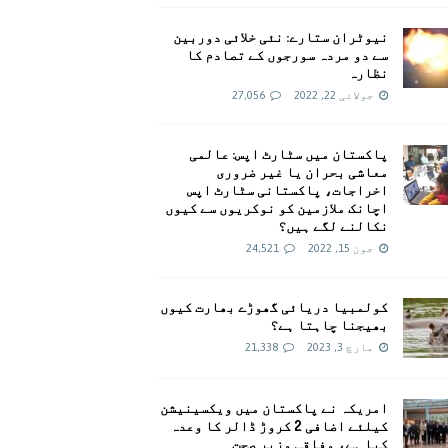
نیوٹران ستارے: نئی خلائی دوربین
سے دو مردہ سورجوں کے تصادم کا
نظارہ
جولائی 22, 2022
27,056
پاکستان میں سٹارٹ اپس: عالمی
معاشی بحران یا غیر ضروری
اخراجات، پاکستانی سٹارٹ اپس
اچانک ملازمین کو نوکریوں سے کیوں
نکالنے لگے ہیں؟
جون 15, 2022
24,521
کولمبیا دریائی گھوڑے بھارت کیوں
بھیجنا چاہتا ہے؟
مارچ 3, 2023
21,338
امريکہ نے پاکستان میں ویکسینیشن
کیلئے اضافی 2 کروڑ ڈالر کا وعدہ
کیا ہے، وفاقی وزیر صحت