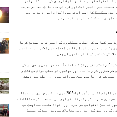
 نے اعتراف کیا ہے۔ کہ یہ لوگ ایران کی بندرگاہ بندر
 سلسلے میں انہیں ایک اور فرد کی مدد حاصل ہے۔ جو حدیدہ
 ہے۔ سمگلنگ کا اعتراف کرنے والے ان افراد نے یہ بھی
داران انقلاب کے ماہرین کرتے ہیں۔
رے میں کہا ہے کہ اسلحہ سمگلروں کا اعتراف یہ تصدیق کرتا
ری رکھی ہوئی ہے۔ ایران کا یہ اقدام بین الاقوامی قوانین
سلامتی کونسل کی قرار دادوں کی بھی ۔
کہا ‘اس اعترافی بیان کےسامنے آنے سے یہ بھی واضح ہو گیا
 کو کمزور کر رہا ہے۔ اور حوثیوں کو یمنی عوام کی قتل و
 مستحکم کر رہا ہے، یمن میں افرتفری اور خطے میں دہشت
وزیر اطلاعات نے ایرانی حمایت یافتہ حوثیوں پر الزام لگایا۔ ‘ یہ لوگ 2018 میں سٹاک ہوم میں ہونےوالے
۔ جس میں حدیدہ کی بندرگاہ کو ایرانی اسلحہ۔ کی سمگلنگ کے
وں نے بین الاقوامی برادری اور اقوام متحدہ سے اپیل کی
۔ کہ وہ یمن کے اندرونی معاملات میں مداخلت کا مسلسل