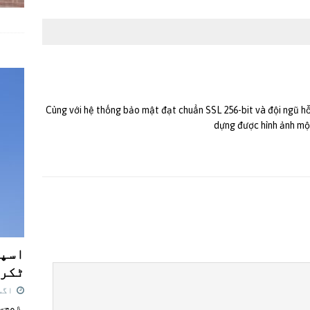
Cùng với hệ thống bảo mật đạt chuẩn SSL 256-bit và đội ngũ h
dựng được hình ảnh mộ
اسپی
ٹکرا
اگست 7,