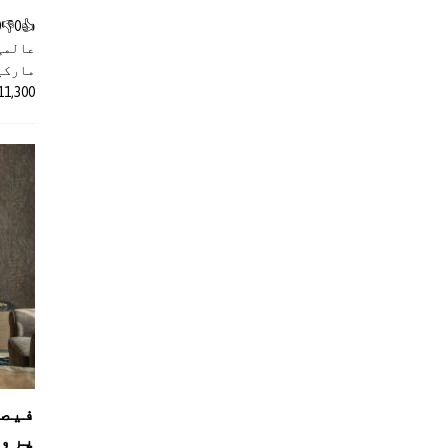
عالمی
مارکیٹ
11,300 روپے کے اضافے کے بعد 4 لا
فیصل
پروڈ