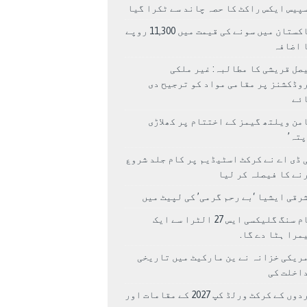
پیس ایکس راکٹ کا حصہ چاند سے ٹکرا گیا
پاکستان میں سونے کی قیمت میں 11,300 روپے
 اضافہ
صل قریشی کا مطالبہ: غیر ملکی
وڈکشنز پر مقامی مواد کو ترجیح دی
ئے
من ویلتھ گیمز کے اختتام پر کھلاڑی
اپتہ’
 ڈی اے نے کرکٹ اسٹیڈیم پر کام جلد شروع
نے کا فیصلہ کر لیا
رقی ایشیا ‘بے رحم گرمی’ کی لپیٹ میں
سام سنگ گلیکسی ایس 27 الٹرا سے ایک
مرا ہٹا دے گا.
ریکی خزانہ نے ین مارکیٹ میں تاریخی
اخلت کی
مردوں کے کرکٹ ورلڈ کپ 2027 کے مقامات اور