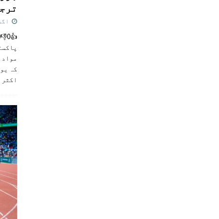
ترجی
اگست 5,
پاکست
مواد ک
کہ یو
اکثر
]