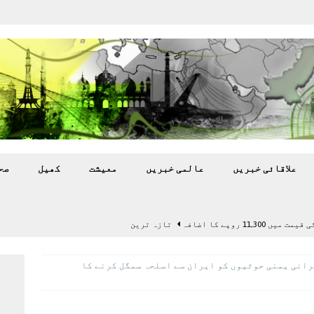
علاقائی خبريں
عالمی خبريں
معيشت
کھيل
صح
11,3 روپے کا اضافہ
تازہ ترين
بہ: غیر ملکی پروڈکشنز پر مقامی مواد کو ترجیح دی جائے
رانی یمنی حوثیوں کو ایران سے اسلحہ سمگل کرنے کا
اختتام پر کھلاڑی ‘لاپتہ’
تازہ ترين