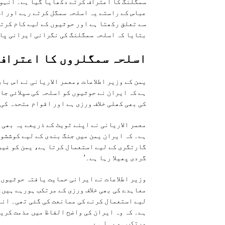
سمگلنگ کا اعتراف کرتے دکھایا گیا ہے۔ انہوں
عباس کے راستے یہ اسلحہ سمگل کرتے رہے اور اس
سے تعلق رکھتا ہے اور حوثیوں کے لیے کام کرتا
بتایا کہ اسلحہ سمگلنگ کی نگرانی ایرانی پاس
اسلحہ سمگلروں کا اعتراف
یمن کے وزیر اطلاعات ،معمر الاریانی نے اس با
ہے کہ ایران نے حوثیوں کو اسلحہ کی سپلائی جا
کی بھی کھلی خلاف ورزی ہے اور اقوام متحدہ کی 
معمر الاریانی نے اپنے ٹویٹ کے ذریعے یہ بھی 
ہے۔ کہ ایران یمن میں جنگ بندی کے لیے کوششوں
گارتگری کے لیے استعمال کرتا ہے، یمن کو غیر
گردی پھیلا رہا ہے۔’
معاہدے کی بھی خلاف ورزی کے مرتکب ہورہے ہیں
لیے استعمال کرنے کی ممانعت کی گئی تھی۔ انہ
ہے۔ کہ وہ ایران کی واضح الفاظ میں مذمت کریں
مرتکب ہو رہا ہے۔