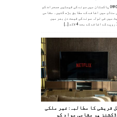
👍0👎0💬0 پاکستان میں سونے کی قیمتیں جمعرات کو
 منڈی میں اضافے کے مطابق بڑھ گئیں۔ مقامی
 میں فی تولہ سونے کی قیمت دن بھر میں
کھ
[...]
 قریشی کا مطالبہ: غیر ملکی
کشنز پر مقامی مواد کو