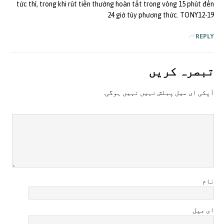
tức thì, trong khi rút tiền thường hoàn tất trong vòng 15 phút đến
24 giờ tùy phương thức. TONY12-19
REPLY
تبصرہ کريں
آپکی ای ميل پبلش نہيں نہيں ہوگی.
نام
ای میل