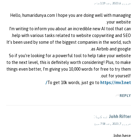
فروری 6, 2023 وقت 1:19 شام
Hello, humaridunya.com I hope you are doing well with managing
your website.
I’m writing to inform you about an incredible new AI tool that can
help with various tasks related to website copywriting and SEO.
It’s been used by some of the biggest companies in the world, such
as Airbnb and google.
So if you’re looking for a powerful tool to help take your website
to the next level, this is definitely worth considering! Plus, to make
things even better, I’m giving you 10,000 words for free to try them
out for yourself.
To get 10k words, just go to
https://mv3.net/
REPLY
Johh Rifter
نے کہا:
فروری 7, 2023 وقت 7:58 صبح
John here,