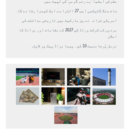
مشرقی ایشیا ‘بے رحم گرمی’ کی لپیٹ میں
سام سنگ گلیکسی ایس 27 الٹرا سے ایک کیمرا ہٹا دے گا.
امریکی خزانہ نے ین مارکیٹ میں تاریخی مداخلت کی
مردوں کے کرکٹ ورلڈ کپ 2027 کے مقامات اور برانڈ کا
اعلان
نرمل پُرجا سمیت 10 کوہ پیما براڈ پیک پر لاپتہ