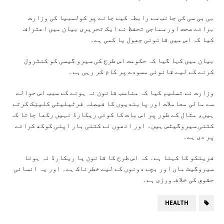
بی بی سی کی جانب سے رابطہ کیے جانے پر کولمبیا کی وزارت
برائے صحت اور سماجی تحفظ نے ایک تحریری بیان میں اعتراف
کیا کہ اس میں قانونی جھول یا کمی ہے۔
بیان میں کہا گیا کہ حکومت اس طرح کی سیرو گیسی کو کنٹرول
کرنے کے لیے قانونی مسودے پر کام کر رہی ہے۔
وزارت نے تسلیم کیا کہ مناسب قانون نہ ہونے کے سبب اس حوالے
سے مالی معاملات اور پابندیوں کا فیصلہ فرٹیلیٹی کلینِک کرتے
ہیں، مثال کے طور پر اس بات کا کوئی ریکارڈ نہیں رکھا جاتا کہ
کتنی سیروگیٹس ہیں۔ اور انھوں نے کتنی بار اپنی کوکھ کرائے
پر دی ہے۔
فرینکو کا کہنا ہے۔ کہ اس طرح کا قانون یا ریکارڈ نہ ہونا
سیروگیٹ ماں اور بچے دونوں کے لیے خطرناک ہے۔ اور یہ انسانی
حقوق کی خلا ف ورزی ہے۔
HEALTH