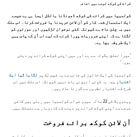
کراۓ کی کوکھ لينے ميں اضافہ
کولمبیا میں کرائے کی کوکھ ڈھونڈنا بالکل ایسا ہی ہے جیسے
ایک استعمال شدہ کار کو آن لائن خریدنا یا فروخت کرنا۔ اس ملک
میں یہ چلن عام ہے کیونکہ کئی نوجوان لڑکیوں اور عورتوں کو
لگتا ہے کہ اپنی ضروریات پورا کرنے کے لیے اب اُن کے پاس یہی
ایک طریقہ بچا ہے۔
’میرا تعلق بگوٹہ سے ہے اور میں اپنی کوکھ کرائے پر دیتی
ہوں۔‘
کولمبیا کی ایک خاتون کی جانب سے یہ فیس بُک پر
لگایا گیا ایک
اشتہار ہے
۔ یہ کوئی انہونی بات نہیں کیونکہ اس ملک میں اس
طرح کے اشتہار نظروں سے گزرنا عام ہیں۔
وینزویلا کی 22 سالہ میری جو اب کولمبیا میں رہتی ہیں کافی
عرصے سے اپنی کوکھ کرائے پر دینے کے کاروبار سے منسلک ہیں۔
آن لائن کوکھ برائے فروخت
آن لائن اشتہار دینے سے اُن کا مقصد بھی دوسری عورتوں کا طرح