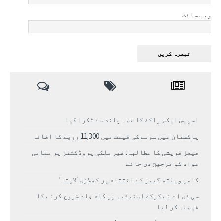
ویب سائٹ
اسپیس ایکس راکٹ کا حصہ چاند سے ٹکرا گیا
پاکستان میں سونے کی قیمت میں 11,300 روپے کا اضافہ
فیصل قریشی کا مطالبہ: غیر ملکی پروڈکشنز پر مقامی
مواد کو ترجیح دی جائے
کامن ویلتھ گیمز کے اختتام پر کھلاڑی ‘لاپتہ’
سی ڈی اے نے کرکٹ اسٹیڈیم پر کام جلد شروع کرنے کا
فیصلہ کر لیا