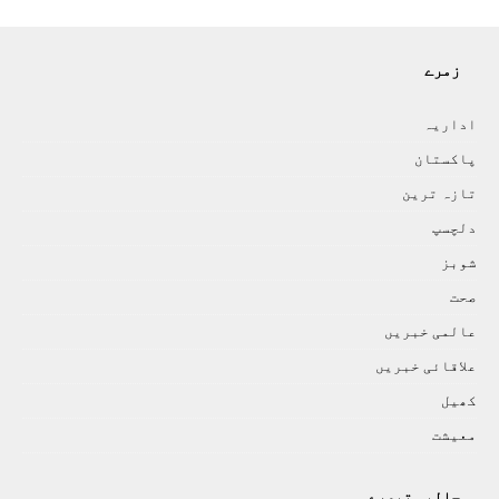
زمرے
اداريہ
پاکستان
تازہ ترين
دلچسپ
شوبز
صحت
عالمی خبريں
علاقائی خبريں
کھيل
معيشت
حالیہ تبصرے