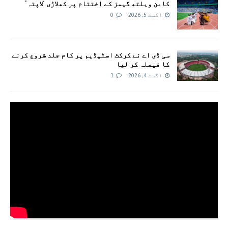
کامن ویلتھ گیمز کے اختتام پر کھلاڑی ‘لاپتہ’
اگست 5, 2026
0
سی ڈی اے نے کرکٹ اسٹیڈیم پر کام جلد شروع کرنے
کا فیصلہ کر لیا
اگست 4, 2026
1