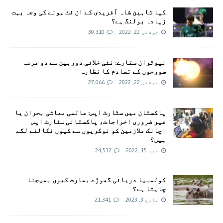
کیا شاہین شاہ آفریدی کے ان فٹ ہونے کی وجہ بہت
زیادہ بولنگ ہے؟
جولائی 22, 2022
30,310
نیوٹران ستارے: نئی خلائی دوربین سے دو مردہ
سورجوں کے تصادم کا نظارہ
جولائی 22, 2022
27,066
پاکستان میں سٹارٹ اپس: عالمی معاشی بحران یا
غیر ضروری اخراجات، پاکستانی سٹارٹ اپس
اچانک ملازمین کو نوکریوں سے کیوں نکالنے لگے
ہیں؟
جون 15, 2022
24,532
کولمبیا دریائی گھوڑے بھارت کیوں بھیجنا
چاہتا ہے؟
مارچ 3, 2023
21,341