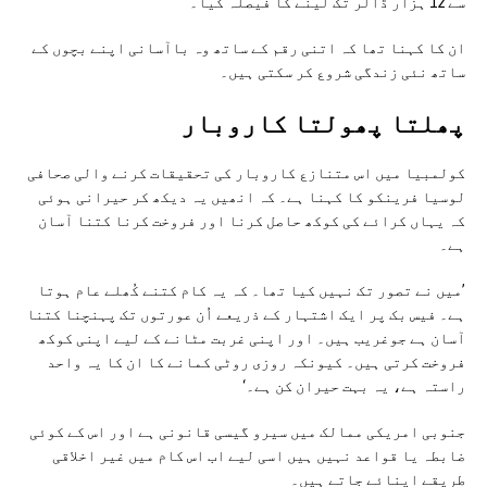
سے 12 ہزار ڈالر تک لینے کا فیصلہ کیا۔
ان کا کہنا تھا کہ اتنی رقم کے ساتھ وہ باآسانی اپنے بچوں کے
ساتھ نئی زندگی شروع کر سکتی ہیں۔
پھلتا پھولتا کاروبار
کولمبیا میں اس متنازع کاروبار کی تحقیقات کرنے والی صحافی
لوسیا فرینکو کا کہنا ہے۔ کہ انھیں یہ دیکھ کر حیرانی ہوئی
کہ یہاں کرائے کی کوکھ حاصل کرنا اور فروخت کرنا کتنا آسان
ہے۔
’میں نے تصور تک نہیں کیا تھا۔ کہ یہ کام کتنے کُھلے عام ہوتا
ہے۔ فیس بک پر ایک اشتہار کے ذریعے اُن عورتوں تک پہنچنا کتنا
آسان ہے جوغریب ہیں۔ اور اپنی غربت مٹانے کے لیے اپنی کوکھ
فروخت کرتی ہیں۔ کیونکہ روزی روٹی کمانے کا ان کا یہ واحد
راستہ ہے، یہ بہت حیران کن ہے۔‘
جنوبی امریکی ممالک میں سیرو گیسی قانونی ہے اور اس کے کوئی
ضابطہ یا قواعد نہیں ہیں اسی لیے اب اس کام میں غیر اخلاقی
طریقے اپنائے جاتے ہیں۔