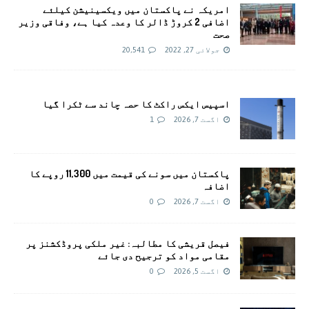
امريکہ نے پاکستان میں ویکسینیشن کیلئے
اضافی 2 کروڑ ڈالر کا وعدہ کیا ہے، وفاقی وزیر
صحت
جولائی 27, 2022
20,541
اسپیس ایکس راکٹ کا حصہ چاند سے ٹکرا گیا
اگست 7, 2026
1
پاکستان میں سونے کی قیمت میں 11,300 روپے کا
اضافہ
اگست 7, 2026
0
فیصل قریشی کا مطالبہ: غیر ملکی پروڈکشنز پر
مقامی مواد کو ترجیح دی جائے
اگست 5, 2026
0