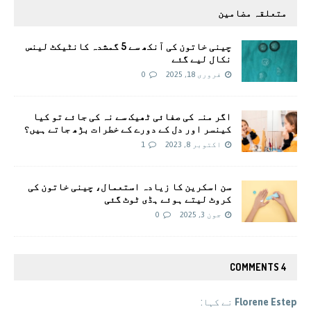
متعلقہ مضامین
چینی خاتون کی آنکھ سے 5 گمشدہ کانٹیکٹ لینس
نکال لیے گئے
فروری 18, 2025
0
اگر منہ کی صفائی ٹھیک سے نہ کی جائے تو کیا
کینسر اور دل کے دورے کے خطرات بڑھ جاتے ہیں؟
اکتوبر 8, 2023
1
سن اسکرین کا زیادہ استعمال، چینی خاتون کی
کروٹ لیتے ہوئے ہڈی ٹوٹ گئی
جون 3, 2025
0
4 COMMENTS
Florene Estep
نے کہا: