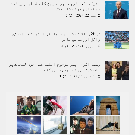
آئرلینڈ، ناروے اور اسپین کا فلسطینی ریاست
کو تسلیم کرنے کا اعلان
مئی 22, 2024
1
ٹی20 ورلڈ کپ کے لیے بھارتی اسکواڈ کا اعلان،
راہُل اور شامی باہر
اپریل 30, 2024
3
وسیم اکرم اپنی مرحوم اہلیہ کے آخری لمحات پر
بات کرتے ہوئے آبدیدہ ہوگئے
اکتوبر 31, 2023
1