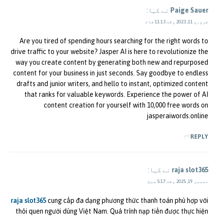
Paige Sauer
نے کہا:
فروری 11, 2023 وقت 11:13 شام
Are you tired of spending hours searching for the right words to
drive traffic to your website? Jasper AI is here to revolutionize the
way you create content by generating both new and repurposed
content for your business in just seconds. Say goodbye to endless
drafts and junior writers, and hello to instant, optimized content
that ranks for valuable keywords. Experience the power of AI
content creation for yourself with 10,000 free words on
jasperaiwords.online
REPLY
raja slot365
نے کہا:
دسمبر 19, 2025 وقت 5:17 صبح
raja slot365
cung cấp đa dạng phương thức thanh toán phù hợp với
thói quen người dùng Việt Nam. Quá trình nạp tiền được thực hiện