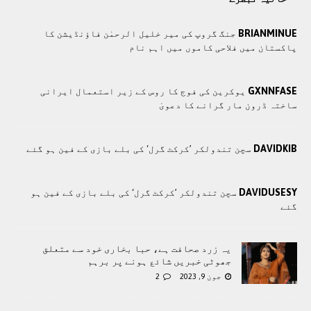
BRIANMINUE
جنگ گروپ کی میر خلیل الرحمٰن فاؤنڈیشن کا
پاکستان میں فلاحی کاموں ميں اہم نام
GXNNFASE
یوکرین کی فوج کا روس کے زیر استعمال ایرانی
ساختہ ڈرون مار گرانے کا دعویٰ
DAVIDKIB
سچن تندولکر ’کرکٹ گرل‘ کی بلے بازی کے فین ہو گئے
DAVIDUSESY
سچن تندولکر ’کرکٹ گرل‘ کی بلے بازی کے فین ہو
گئے
یہ زرد صحافت ہے، حبا بخاری خود سے متعلق
جھوٹی خبریں شائع ہونے پر برہم
جون 9, 2023
2