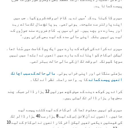
پیسے کمانا ہے۔
میری کا کہنا ہے کہ ’میں نے یہ کام اس وقت شروع کیا۔ جب میں
اپنے پارٹنر سے علیحدہ ہوئی تھی۔ ہم پانچ سال تک ساتھ رہے
اور ہمارے دو بچے ہیں۔ تو اب میں یہ کام ضرورت مند جوڑوں کے
لیے ہی نہیں بلکہ اپنی مالی مدد کے لیے بھی کرتی ہوں۔‘
میری نے کرائے کی کوکھ کے بارے میں ایک پوڈ کاسٹ میں سُنا تھا۔
لیکن اس کام کو اپنانے کے بارے میں انھوں نے ابتدا میں نہیں
سوچا کیونکہ اس وقت تک ان کی مالی حالت بہتر تھی۔
بڑھتی منگائی اور اپنی خراب ہوتی۔
مالی حالت کے سبب اچانک
انھیں پیسے کمانے
کا یہ واحد راستہ نظر آنے لگا۔
کرائے پر کوکھ دینے کے عوض کچھ عورتیں 12 ہزار ڈالر جبکہ چند
محض چار ہزار ڈالر تک لیتی ہیں۔
میری کو نہیں معلوم تھا کہ اس کام کے لیے کتنے پیسے لیے
جائیں۔ انھوں نے آن لائن اِس کے لیے 8 ہزار سے 40 ہزار ڈالر تک
کی قیمتیں دیکھی تھیں لیکن آخر کار انھوں نے اس کام کے لیے 10