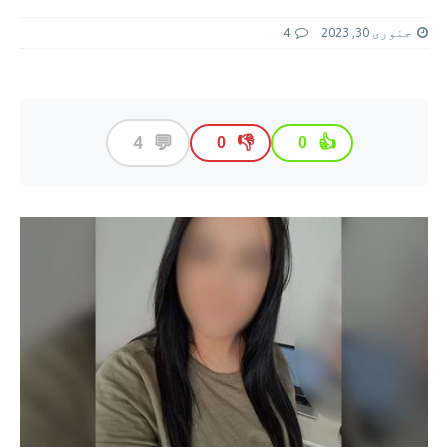
جنوری 30, 2023
4
💬
4
👎
👍
0
0