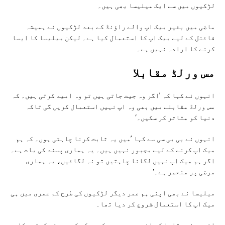
لڑکیوں میں سے ایک میلیسا بھی ہیں۔
ماضی میں بغیر میک اپ والے راؤنڈ کے بعد لڑکیوں نے ہمیشہ
فائنل کے لیے میک اپ کا استعمال کیا ہے۔ لیکن میلیسا کا ایسا
کرنے کا ارادہ نہیں ہے۔
مس ورلڈ مقابلا
انہوں نے کہا کہ ’اگر وہ جیت جاتی ہیں تو وہ امید کرتی ہیں۔ کہ
مس ورلڈ مقابلے میں بھی وہ اپ نہیں استعمال کریں گی تاکہ
دنیا کو متاثر کر سکیں۔‘
انہوں نے بی بی سی سے کہا ’میں یہ ثابت کرنا چاہتی ہوں۔ کہ ہم
میک اپ کرنے کے لیے مجبور نہیں ہیں۔ یہ ہماری پسند کی بات ہے۔
اگر ہم میک اپ نہیں لگانا چاہتیں تو نہ لگائیں، یہ ہماری
مرضی پر منحصر ہے۔‘
میلیسا نے بھی اپنی ہم عمر دیگر لڑکیوں کی طرح کم عمری میں ہی
میک اپ کا استعمال شروع کر دیا تھا۔