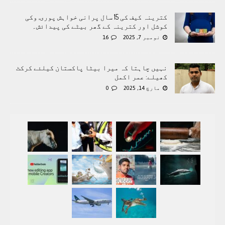
کترینہ کیف کی 15 سال پرانی خواہش پوری, وکی
کوشل اور کترینہ کے گھر بيٹے کی پيدائش۔
نومبر 7, 2025
16
نہیں چاہتا کہ میرا بیٹا پاکستان کیلئے کرکٹ
کھیلے: عمر اکمل
مارچ 14, 2025
0