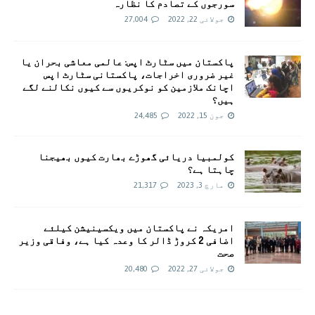
سورجوں کے تصادم کا نظارہ
جولائی 22, 2022
27,004
پاکستان میں سٹارٹ اپس: عالمی معاشی بحران یا
غیر ضروری اخراجات، پاکستانی سٹارٹ اپس
اچانک ملازمین کو نوکریوں سے کیوں نکالنے لگے
ہیں؟
جون 15, 2022
24,485
کولمبیا دریائی گھوڑے بھارت کیوں بھیجنا
چاہتا ہے؟
مارچ 3, 2023
21,317
امريکہ نے پاکستان میں ویکسینیشن کیلئے
اضافی 2 کروڑ ڈالر کا وعدہ کیا ہے، وفاقی وزیر
صحت
جولائی 27, 2022
20,480