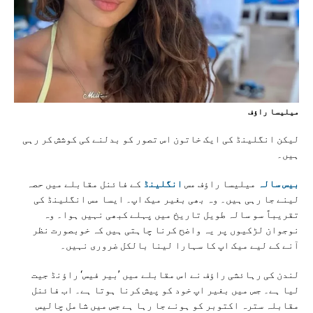
میلیسا راؤف
لیکن انگلینڈ کی ایک خاتون اس تصور کو بدلنے کی کوشش کر رہی
ہیں۔
بیس سالہ
میلیسا راؤف مس
انگلینڈ
کے فائنل مقابلے میں حصہ
لینے جا رہی ہیں۔ وہ بھی بغیر میک اپ۔ ایسا مس انگلینڈ کی
تقریباً سو سالہ طویل تاریخ میں پہلے کبھی نہیں ہوا۔ وہ
نوجوان لڑکیوں پر یہ واضح کرنا چاہتی ہیں کہ خوبصورت نظر
آنے کے لیے میک اپ کا سہارا لینا بالکل ضروری نہیں۔
لندن کی رہائشی راؤف نے اس مقابلے میں ’بیر فیس‘ راؤنڈ جیت
لیا ہے۔ جس میں بغیر اپ خود کو پیش کرنا ہوتا ہے۔ اب فائنل
مقابلہ سترہ اکتوبر کو ہونے جا رہا ہے جس میں شامل چالیس