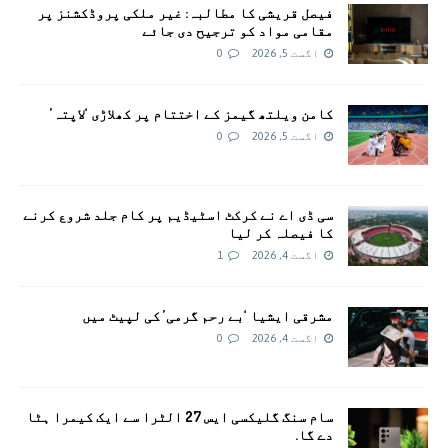
فیصل قریشی کا مطالبہ: غیر ملکی پروڈکشنز پر
مقامی مواد کو ترجیح دی جائے
اگست 5, 2026
0
کامن ویلتھ گیمز کے اختتام پر کھلاڑی ‘لاپتہ’
اگست 5, 2026
0
سی ڈی اے نے کرکٹ اسٹیڈیم پر کام جلد شروع کرنے
کا فیصلہ کر لیا
اگست 4, 2026
1
مشرقی ایشیا ‘بے رحم گرمی’ کی لپیٹ میں
اگست 4, 2026
0
سام سنگ گلیکسی ایس 27 الٹرا سے ایک کیمرا ہٹا
دے گا.