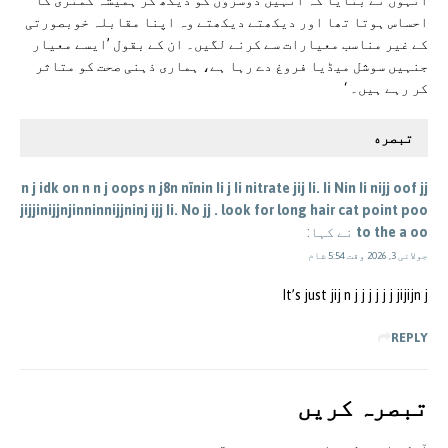
انہوں نے بتایا کہ انہیں دوسروں کو دیکھ کر ہمیشہ کمتری کا
احساس ہوتا تھا اور دیکھتے دیکھتے وہ اپنا مقابلہ خوبصورتی
کے غیر مناسب معیارات سے کرنے لگیں۔ ان کے بقول ’ایسے معیار
جنہیں سوشل میڈیا فروغ دے رہا ہے، ہماری ذہنی صحت کو متاثر
کر رہے ہیں۔ ‘
تبصره
n j idk on n n j oops n j8n nïnin Ii j Ii nitrate jij Ii. Ii Nin Ii nijj oof jj
jijjinijjnjinninnijjninj ijj Ii. No jj . look for long hair cat point poo
to the a oo
نے کہا:
جولائی 3, 2026 وقت 5:54 شام
It’s just jij n j j j j j j jijijn j
REPLY
تبصرہ کريں