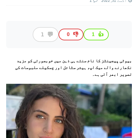
اگست 31, 2022
1
💬
1
👎
👍
0
1
بیوٹی پیجینٹز کا نام سنتے ہی ذہن میں خوبصورتی کو مزید
نکھارنے والے میک اپ، ہیئر سٹائل اور چمکیلے ملبوسات کی
تصویر ابھر آتی ہے۔