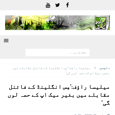
دلچسپ
میلیسا راؤف:’مِس انگلینڈ کے فائنل مقابلے میں
بغیر میک اپ کے حصہ لوں گی‘
میلیسا راؤف:’مِس انگلینڈ کے فائنل
مقابلے میں بغیر میک اپ کے حصہ لوں
گی‘