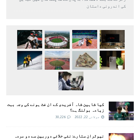
کی اندرونی داستان
کیا شاہین شاہ آفریدی کے ان فٹ ہونے کی وجہ بہت
زیادہ بولنگ ہے؟
جولائی 22, 2022
30,226
نیوٹران ستارے: نئی خلائی دوربین سے دو مردہ