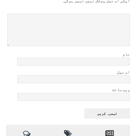
آپکی ای ميل پبلش نہيں نہيں ہوگی.
نام
ای میل
ویب سائٹ