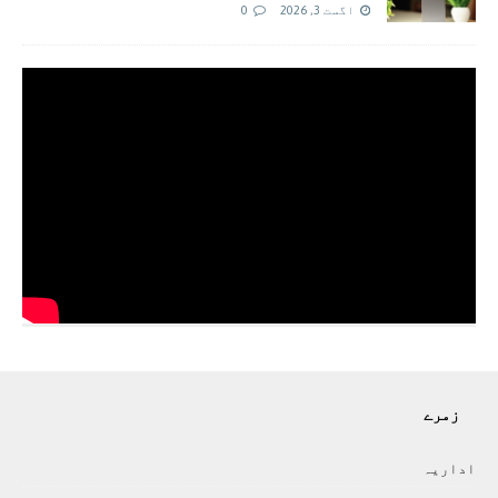
اگست 3, 2026
0
زمرے
اداريہ