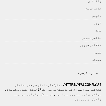
پاکستان
تازہ ترين
دلچسپ
شوبز
صحت
عالمی خبريں
علاقائی خبريں
کھيل
معيشت
حالیہ تبصرے
HTTPS://FALCONFLY.AE/
دبئی: جاری ایئر شو میں بھارتی
فضائیہ کے افسران نے پاکستانی جے ایف-17 تھنڈر طیارے کے ساتھ
سیلفیاں اور تصاویر بنوائیں، جو سوشل میڈیا پر تیزی سے
وائرل ہو رہی ہیں۔