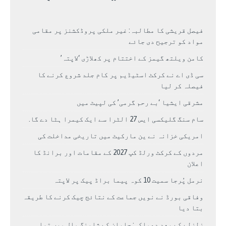
فیصل قریشی کا مطالبہ: غیر ملکی پروڈکشنز پر مقامی
مواد کو ترجیح دی جائے
کامن ویلتھ گیمز کے اختتام پر کھلاڑی ‘لاپتہ’
سی ڈی اے نے کرکٹ اسٹیڈیم پر کام جلد شروع کرنے کا
فیصلہ کر لیا
مشرقی ایشیا ‘بے رحم گرمی’ کی لپیٹ میں
سام سنگ گلیکسی ایس 27 الٹرا سے ایک کیمرا ہٹا دے گا.
امریکی خزانہ نے ین مارکیٹ میں تاریخی مداخلت کی
مردوں کے کرکٹ ورلڈ کپ 2027 کے مقامات اور برانڈ کا
اعلان
نرمل پُرجا سمیت 10 کوہ پیما براڈ پیک پر لاپتہ
وفاقی بورڈ نے نویں جماعت کے نتائج چیک کرنے کا طریقہ
بتا دیا
زلزلے کے بعد دھماکہ: جاپان کے شاپنگ مال میں تباہی