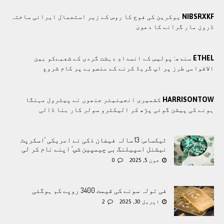
NIBSRXKF
یوکرین کی فوج کا روس کے زیر استعمال ایرانی ساختہ
ڈرون مار گرانے کا دعویٰ
ETHEL
سندھ: پوليس کے انسدادِ دہشت گردی کے شعبےکو بین
الاقوامی طرز پر اپ گریڈ کرنے کے منصوبے پر کام شروع
HARRISONTOW
کشمیری انجینیئر جنھوں نے پیٹرول مہنگا
ہونے کی پیشن گوئی پڑھ کر الیکٹرو سولر کار بنا ڈالی
ٹیکساس: 13 سالہ فیضان ذکی نے امریکی ’اسکرپٹ
نیشنل اسپیلنگ بی چیمپین شپ‘ اپنے نام کر لی
جون 5, 2025
0
فی تولہ سونے کی قیمت 3400 روپے کم ہوگئی
اپریل 30, 2025
2