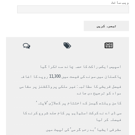
ویب سائٹ
اسپیس ایکس راکٹ کا حصہ چاند سے ٹکرا گیا
پاکستان میں سونے کی قیمت میں 11,300 روپے کا اضافہ
فیصل قریشی کا مطالبہ: غیر ملکی پروڈکشنز پر مقامی
مواد کو ترجیح دی جائے
کامن ویلتھ گیمز کے اختتام پر کھلاڑی ‘لاپتہ’
سی ڈی اے نے کرکٹ اسٹیڈیم پر کام جلد شروع کرنے کا
فیصلہ کر لیا
مشرقی ایشیا ‘بے رحم گرمی’ کی لپیٹ میں