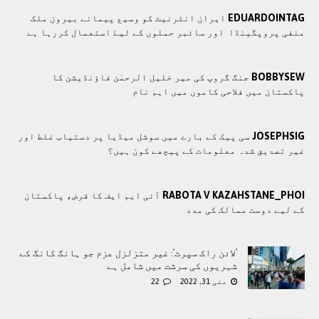
EDUARDOINTAG
ايران انٹرنيٹ کو وسيع پيمانے بيرون ملک
منفی پروپگينڈا اور سائبر حملوں کے ليۓ استعمال کررہا ہے
BOBBYSEW
جنگ گروپ کی میر خلیل الرحمٰن فاؤنڈیشن کا
پاکستان میں فلاحی کاموں ميں اہم نام
JOSEPHSIG
سی پیک کے بارے میں سوشل میڈیا پر دستیاب غلط اور
غیر تصدیق شدہ معلومات کے پیچھے کون ہیں؟
RABOTA V KAZAHSTANE_PHOI
آئی ایم ایف کا قرض، پاکستان
کے لیے دوست ممالک کی مدد
’لائن راک سپرٹ‘: غیر متزلزل عزم جو ہانگ کانگ کے
شہریوں کی سرشت میں شامل ہے
مئی 31, 2022
22