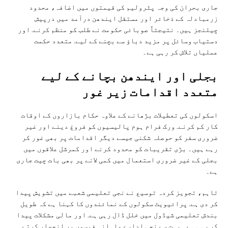
جاری بحران کی وجہ پٹرولیم کی قیمتوں میں اضافہ، محدود
زرمبادلہ کے ذخائر اور مستقل ایندھن درآمد میں درپیش
چیلنجز ہیں۔ نتیجتاً صوبائی حکومت نے طلب کو منظم کرنے. اور
دستیاب وسائل پر مزید دباؤ سے بچنے کے لیے. متعدد حکمت
عملیاں تلاش کر رہی ہے۔
بجلی اور ایندھن بچانے کے لیے
متعدد اقدامات زیر غور
اسکولوں کی تعطیلات بڑھانے کے علاوہ حکام بازاروں کے اوقات
کار کم کرنے. ورک فرام ہوم پالیسیوں کو فروغ دینے اور غیر
ضروری سفر کو حوصلہ شکنی جیسے دیگر اقدامات پر بھی غور کر
رہے ہیں۔ بڑی تقریبات کو محدود کرنے اور کمرشل علاقوں میں
بجلی کے غیر ضروری استعمال میں کمی لانے پر بھی بات چیت جاری
ہے۔
تاہم، تجویز کردہ توسیع نے نجی تعلیمی شعبے میں تشویش پیدا
کر دی ہے. پرائیویٹ سکولوں کے نمائندوں کا کہنا ہے کہ طویل
بندش تعلیمی شیڈول میں خلل ڈال رہی ہے. اور مالی مشکلات پیدا
کر رہی ہے۔ بہت سے نجی ادارے ماہانہ فیسوں پر انحصار کرتے