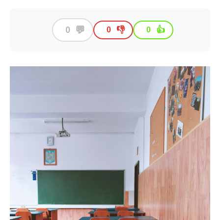
💬
0
👎
👍
0
0