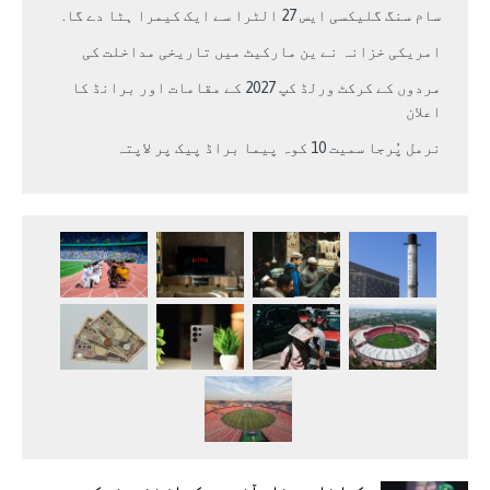
سام سنگ گلیکسی ایس 27 الٹرا سے ایک کیمرا ہٹا دے گا.
امریکی خزانہ نے ین مارکیٹ میں تاریخی مداخلت کی
مردوں کے کرکٹ ورلڈ کپ 2027 کے مقامات اور برانڈ کا
اعلان
نرمل پُرجا سمیت 10 کوہ پیما براڈ پیک پر لاپتہ