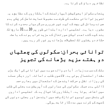
نظام پر دباؤ کم کرنا ہے۔
پنجاب سکولز ایجوکیشن ڈیپارٹمنٹ کے اہلکاروں کے مطابق، یہ
تجویز توانائی محکمے کی طرف سے مضبوط حمایت حاصل کر چکی ہے،
جس نے وسائل کی بچت کے لیے. غیر ضروری سرگرمیاں محدود کرنے کا
مشورہ دیا ہے۔ تعلیمی ادارے ابتدائی طور پر 10 سے 31 مارچ تک
بند کیے گئے تھے، لیکن صورتحال کے مزید خراب ہونے کے باعث.
حکام دو ہفتوں تک تعطیلات بڑھانے پر غور کر رہے ہیں۔
توانائی بحران: سکولوں کی چھٹیاں
دو ہفتے مزید بڑھانے کی تجویز
ملک کے سب سے زیادہ آبادی والے صوبے میں توانائی کی ایک بڑی
مقدار استعمال ہوتی ہے۔ لاکھوں طلبہ، اساتذہ اور دیگر عملے
کی روزانہ نقل و حرکت ایندھن کے استعمال میں بھاری حصہ
ڈالتی ہے، جبکہ سکولوں کی عمارتوں کے آپریشن سے بجلی کی طلب
میں اضافہ ہوتا ہے۔ اہلکاروں کا خیال ہے .کہ تعلیمی اداروں
کی بندش میں توسیع اس نازک وقت میں ایندھن اور بجلی. دونوں کی
کھپت کم کرنے میں مددگار ثابت ہوگی۔