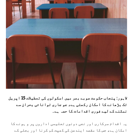
لاہور: پنجاب حکومت صوبے بھر میں اسکولوں کی تعطیلات 15 اپریل
تک بڑھانے کا امکان رکھتی ہے، جو جاری توانائی بحران سے
نمٹنے کے لیے فوری اقدامات کا حصہ ہے۔
یہ اقدام سرکاری اور نجی دونوں تعلیمی اداروں پر و ہونے کا
امکان ہے، جس کا مقصد ایندھن کی کھپت کم کرنا اور بجلی کے