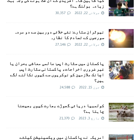
کیا شاہین شاہ آفریدی کے ان فٹ ہونے کی وجہ بہت
زیادہ بولنگ ہے؟
جولائی 22, 2022
30,357
نیوٹران ستارے: نئی خلائی دوربین سے دو مردہ
سورجوں کے تصادم کا نظارہ
جولائی 22, 2022
27,146
پاکستان میں سٹارٹ اپس: عالمی معاشی بحران یا
غیر ضروری اخراجات، پاکستانی سٹارٹ اپس
اچانک ملازمین کو نوکریوں سے کیوں نکالنے لگے
ہیں؟
جون 15, 2022
24,588
کولمبیا دریائی گھوڑے بھارت کیوں بھیجنا
چاہتا ہے؟
مارچ 3, 2023
21,370
امريکہ نے پاکستان میں ویکسینیشن کیلئے