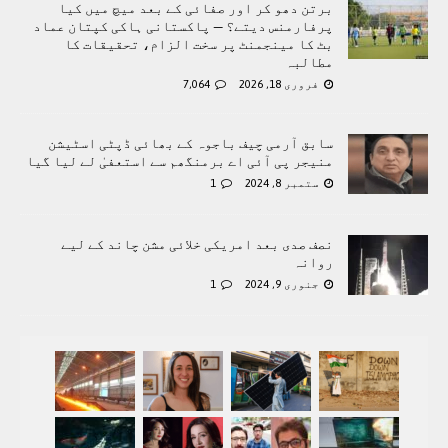
برتن دھو کر اور صفائی کے بعد میچ میں کیا
پرفارمنس دیتے؟ — پاکستانی ہاکی کپتان عماد
بٹ کا مینجمنٹ پر سخت الزام، تحقیقات کا
مطالبہ
فروری 18, 2026
7,064
سابق آرمی چیف باجوہ کے بھائی ڈپٹی اسٹیشن
منیجر پی آئی اے برمنگھم سے استعفیٰ لے لیا گیا
ستمبر 8, 2024
1
نصف صدی بعد امریکی خلائی مشن چاند کے لیے
روانہ
جنوری 9, 2024
1