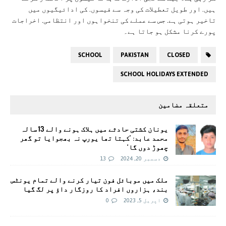
ہیں. اور طویل تعطیلات کی وجہ سے فیسوں. کی ادائیگیوں میں
تاخیر ہوتی ہے. جس سے عملے کی تنخواہوں اور انتظامی. اخراجات
پورے کرنا مشکل ہو جاتا ہے۔
SCHOOL
PAKISTAN
CLOSED
SCHOOL HOLIDAYS EXTENDED
متعلقہ مضامین
یونان کشتی حادثے میں ہلاک ہونے والے 13 سالہ
محمد عابد: ’کہتا تھا یورپ نہ بھجوایا تو گھر
چھوڑ دوں گا‘
دسمبر 20, 2024
13
ملک میں موبائل فون تیار کرنے والے تمام یونٹس
بند، ہزاروں افراد کا روزگار داؤ پر لگ گیا
اپریل 5, 2023
0