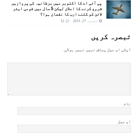
پی آئی اے کا اکتوبر میں برطانیہ کی پروازیں
شروع کرنے کا اعلان لیکن 5 سال میں قومی ایئر
لائن کو کتنے ارب کا نقصان ہوا؟
ستمبر 27, 2025
12
تبصرہ کريں
آپکی ای ميل پبلش نہيں نہيں ہوگی.
نام
ای میل