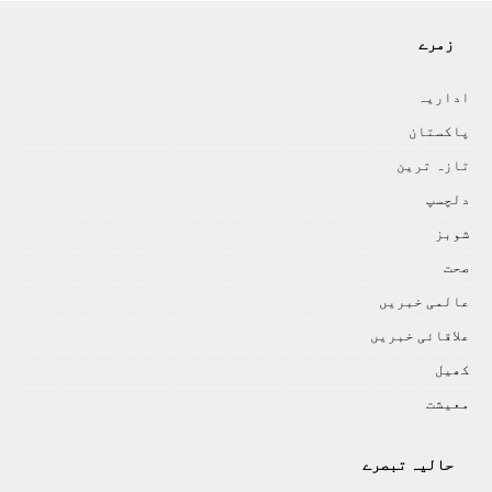
زمرے
اداريہ
پاکستان
تازہ ترين
دلچسپ
شوبز
صحت
عالمی خبريں
علاقائی خبريں
کھيل
معيشت
حالیہ تبصرے