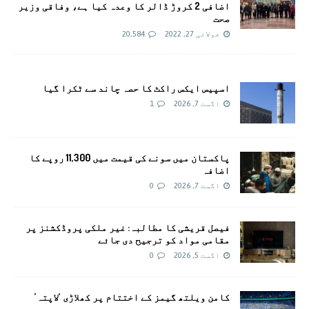
اضافی 2 کروڑ ڈالر کا وعدہ کیا ہے، وفاقی وزیر
صحت
جولائی 27, 2022
20,584
اسپیس ایکس راکٹ کا حصہ چاند سے ٹکرا گیا
اگست 7, 2026
1
پاکستان میں سونے کی قیمت میں 11,300 روپے کا
اضافہ
اگست 7, 2026
0
فیصل قریشی کا مطالبہ: غیر ملکی پروڈکشنز پر
مقامی مواد کو ترجیح دی جائے
اگست 5, 2026
0
کامن ویلتھ گیمز کے اختتام پر کھلاڑی ‘لاپتہ’