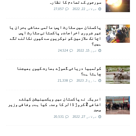
سورجوں کے تصادم کا نظارہ
جولائی 22, 2022
27,057
پاکستان میں سٹارٹ اپس: عالمی معاشی بحران یا
غیر ضروری اخراجات، پاکستانی سٹارٹ اپس
اچانک ملازمین کو نوکریوں سے کیوں نکالنے لگے
ہیں؟
جون 15, 2022
24,524
کولمبیا دریائی گھوڑے بھارت کیوں بھیجنا
چاہتا ہے؟
مارچ 3, 2023
21,338
امريکہ نے پاکستان میں ویکسینیشن کیلئے
اضافی 2 کروڑ ڈالر کا وعدہ کیا ہے، وفاقی وزیر
صحت
جولائی 27, 2022
20,531