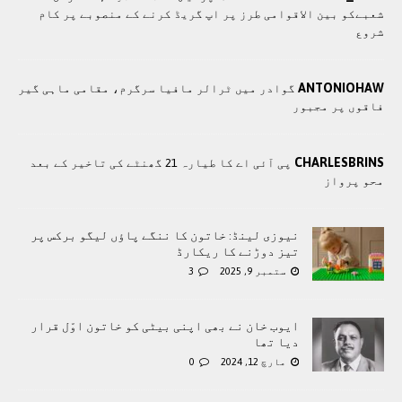
شعبےکو بین الاقوامی طرز پر اپ گریڈ کرنے کے منصوبے پر کام
شروع
ANTONIOHAW
گوادر میں ٹرالر مافیا سرگرم، مقامی ماہی گیر
فاقوں پر مجبور
CHARLESBRINS
پی آئی اے کا طیارہ 21 گھنٹے کی تاخیر کے بعد
محو پرواز
نیوزی لینڈ: خاتون کا ننگے پاؤں لیگو برکس پر
تیز دوڑنے کا ریکارڈ
ستمبر 9, 2025
3
ایوب خان نے بھی اپنی بیٹی کو خاتون اوّل قرار
دیا تھا
مارچ 12, 2024
0