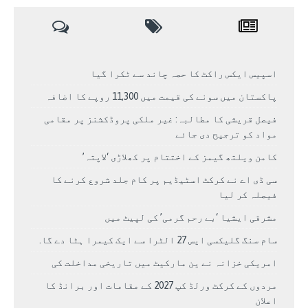
اسپیس ایکس راکٹ کا حصہ چاند سے ٹکرا گیا
پاکستان میں سونے کی قیمت میں 11,300 روپے کا اضافہ
فیصل قریشی کا مطالبہ: غیر ملکی پروڈکشنز پر مقامی
مواد کو ترجیح دی جائے
کامن ویلتھ گیمز کے اختتام پر کھلاڑی ‘لاپتہ’
سی ڈی اے نے کرکٹ اسٹیڈیم پر کام جلد شروع کرنے کا
فیصلہ کر لیا
مشرقی ایشیا ‘بے رحم گرمی’ کی لپیٹ میں
سام سنگ گلیکسی ایس 27 الٹرا سے ایک کیمرا ہٹا دے گا.
امریکی خزانہ نے ین مارکیٹ میں تاریخی مداخلت کی
مردوں کے کرکٹ ورلڈ کپ 2027 کے مقامات اور برانڈ کا
اعلان