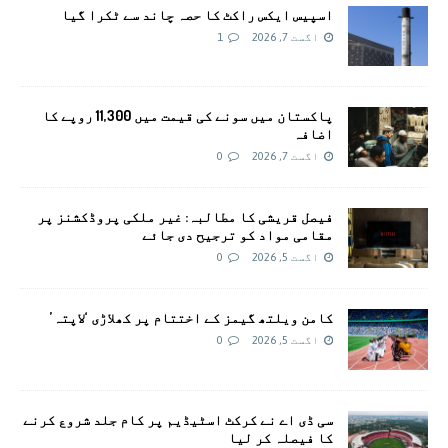
اسپیس ایکس راکٹ کا حصہ چاند سے ٹکرا گیا
اگست 7, 2026
1
پاکستان میں سونے کی قیمت میں 11,300 روپے کا
اضافہ
اگست 7, 2026
0
فیصل قریشی کا مطالبہ: غیر ملکی پروڈکشنز پر
مقامی مواد کو ترجیح دی جائے
اگست 5, 2026
0
کامن ویلتھ گیمز کے اختتام پر کھلاڑی ‘لاپتہ’
اگست 5, 2026
0
سی ڈی اے نے کرکٹ اسٹیڈیم پر کام جلد شروع کرنے
کا فیصلہ کر لیا