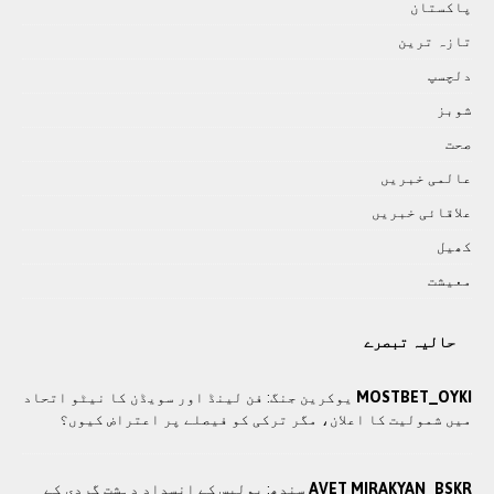
پاکستان
تازہ ترين
دلچسپ
شوبز
صحت
عالمی خبريں
علاقائی خبريں
کھيل
معيشت
حالیہ تبصرے
MOSTBET_OYKI
یوکرین جنگ: فن لینڈ اور سویڈن کا نیٹو اتحاد
میں شمولیت کا اعلان، مگر ترکی کو فیصلے پر اعتراض کیوں؟
AVET MIRAKYAN_BSKR
سندھ: پوليس کے انسدادِ دہشت گردی کے