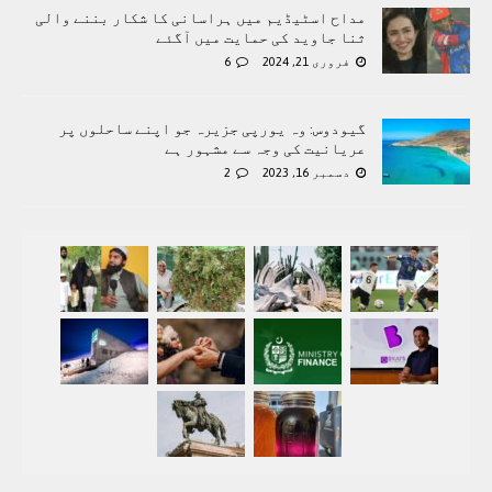
مداح اسٹیڈیم میں ہراسانی کا شکار بننے والی
ثنا جاوید کی حمایت میں آگئے
فروری 21, 2024
6
گیودوس: وہ یورپی جزیرہ جو اپنے ساحلوں پر
عریانیت کی وجہ سے مشہور ہے
دسمبر 16, 2023
2