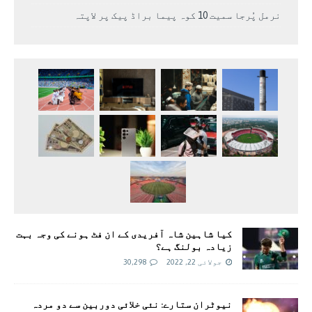
نرمل پُرجا سمیت 10 کوہ پیما براڈ پیک پر لاپتہ
کیا شاہین شاہ آفریدی کے ان فٹ ہونے کی وجہ بہت
زیادہ بولنگ ہے؟
جولائی 22, 2022
30,298
نیوٹران ستارے: نئی خلائی دوربین سے دو مردہ