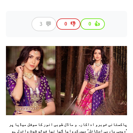
💬
3
👎
👍
0
0
پاکستانی خوبرو اداکارہ و ماڈل طوبی انور کا سوشل میڈیا پر
’دیسی باربی اسٹائل‘ میں کروایا گیا نیا فوٹو شوٹ وائرل ہو