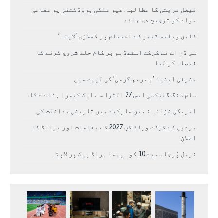
فیصل قریشی کا مطالبہ: غیر ملکی پروڈکشنز پر مقامی
مواد کو ترجیح دی جائے
کامن ویلتھ گیمز کے اختتام پر کھلاڑی ‘لاپتہ’
سی ڈی اے نے کرکٹ اسٹیڈیم پر کام جلد شروع کرنے کا
فیصلہ کر لیا
مشرقی ایشیا ‘بے رحم گرمی’ کی لپیٹ میں
سام سنگ گلیکسی ایس 27 الٹرا سے ایک کیمرا ہٹا دے گا.
امریکی خزانہ نے ین مارکیٹ میں تاریخی مداخلت کی
مردوں کے کرکٹ ورلڈ کپ 2027 کے مقامات اور برانڈ کا
اعلان
نرمل پُرجا سمیت 10 کوہ پیما براڈ پیک پر لاپتہ