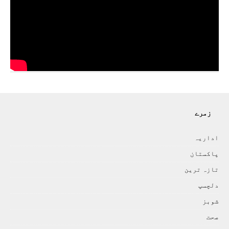
زمرے
اداريہ
پاکستان
تازہ ترين
دلچسپ
شوبز
صحت