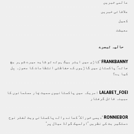
عالمی خبريں
علاقائی خبريں
کھيل
معيشت
حالیہ تبصرے
FRANKBANNY
’گاڑی میں ایئر بیگ ہوتے تو شاید میرے شوہر بچ
جاتے‘: پاکستان میں گاڑیوں کے حفاظتی انتظامات کا مجوزہ بِل
کیا ہے؟
LALABET_FOEI
امریکہ میں پاکستانیوں سمیت چار مسلمانوں کا
مبینہ قاتل گرفتار
RONNIEBOR
’دیسی خوراک‘ کھانے والے پاکستانی ویٹ لفٹر نوح
دستگیر بٹ کی نظریں ’اولمپک گولڈ میڈل پر‘