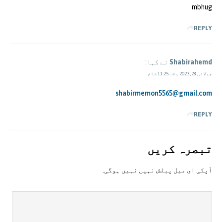
mbhug
REPLY
Shabirahemd
نے کہا:
جولائی 28, 2023 وقت 11:25 شام
shabirmemon5565@gmail.com
REPLY
تبصرہ کريں
آپکی ای ميل پبلش نہيں نہيں ہوگی.