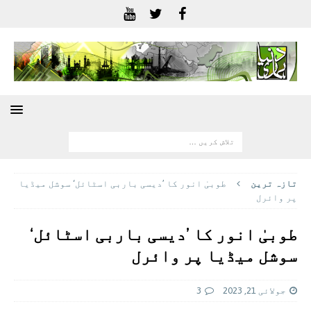
تازہ ترين
طوبیٰ انور کا ’دیسی باربی اسٹائل‘ سوشل میڈیا
پر وائرل
طوبیٰ انور کا ’دیسی باربی اسٹائل‘
سوشل میڈیا پر وائرل
جولائی 21, 2023
3