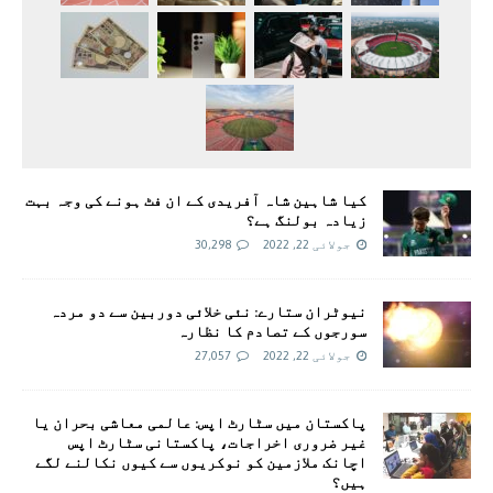
کیا شاہین شاہ آفریدی کے ان فٹ ہونے کی وجہ بہت
زیادہ بولنگ ہے؟
جولائی 22, 2022
30,298
نیوٹران ستارے: نئی خلائی دوربین سے دو مردہ
سورجوں کے تصادم کا نظارہ
جولائی 22, 2022
27,057
پاکستان میں سٹارٹ اپس: عالمی معاشی بحران یا
غیر ضروری اخراجات، پاکستانی سٹارٹ اپس
اچانک ملازمین کو نوکریوں سے کیوں نکالنے لگے
ہیں؟