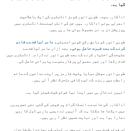
گیا ہے۔
اداکارہ سیدہ طوبیٰ انور شوبز انڈسٹری کی ایک باصلاحیت
ابھرتی ہوئی اداکارہ ہیں. جن کی انٹرٹینمنٹ انڈسٹری میں
پوزیشن دن بہ دن مضبوط ہوتی جا رہی ہیں۔
طوبیٰ انور کو سابق رکنِ قومی اسمبلی،
عامر لیاقت سے شادی
کرنے کے بعد شہرت حاصل ہوئی
، بعد ازاں عامر لیاقت سے
علیحدگی اختیار کرنے کے بعد طوبیٰ انور نے ڈرامہ انڈسٹری میں
قدم رکھا اور غیر معمولی پرفارمنس سے پذیرائی حاصل کی۔
طوبیٰ انور سوشل میڈیا پلیٹ فارمز پر اپنے مداحوں کے ساتھ
رابطے میں رہنے. کے لیے کافی متحرک نظر آ تی ہیں۔
انہوں نے حال ہی میں اپنا نیا فوٹو شوٹ شیئر کیا ہے۔
اداکارہ کی جانب سے انسٹاگرام پر شیئر کی گئی. نئی تصویروں
میں دیکھا جا سکتا ہے. کہ اُنہوں نے دیسی باربی ڈول کا روپ
دھارا ہوا ہے. اور نہایت حسین نظر آ رہی ہیں۔
اس فوٹو شوٹ میں انہوں نے مغربی لباس کے بجائے ایک شاندار