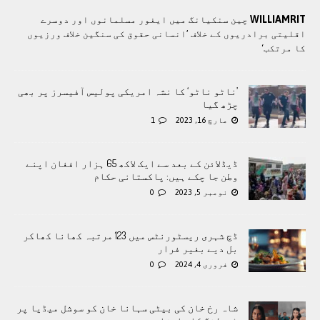
WILLIAMRIT
چین سنکیانگ میں ایغور مسلمانوں اور دوسرے
اقلیتی برادريوں کے خلاف ’انسانی حقوق کی سنگین خلاف ورزیوں
کا مرتکب‘
’ناٹو ناٹو‘ کا نشہ امریکی پولیس آفیسرز پر بھی
چڑھ گیا
مارچ 16, 2023
1
ڈیڈلائن کے بعد سے ایک لاکھ 65 ہزار افغان اپنے
وطن جا چکے ہیں: پاکستانی حکام
نومبر 5, 2023
0
ڈچ شہری ریسٹورنٹس میں 123 مرتبہ کھانا کھاکر
بل دیے بغیر فرار
فروری 4, 2024
0
شاہ رخ خان کی بیٹی سہانا خان کو سوشل میڈیا پر