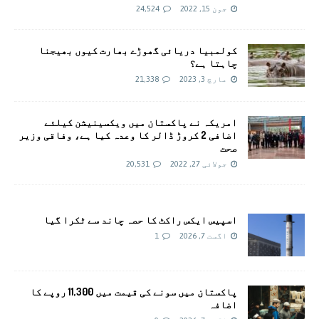
جون 15, 2022
24,524
کولمبیا دریائی گھوڑے بھارت کیوں بھیجنا
چاہتا ہے؟
مارچ 3, 2023
21,338
امريکہ نے پاکستان میں ویکسینیشن کیلئے
اضافی 2 کروڑ ڈالر کا وعدہ کیا ہے، وفاقی وزیر
صحت
جولائی 27, 2022
20,531
اسپیس ایکس راکٹ کا حصہ چاند سے ٹکرا گیا
اگست 7, 2026
1
پاکستان میں سونے کی قیمت میں 11,300 روپے کا
اضافہ