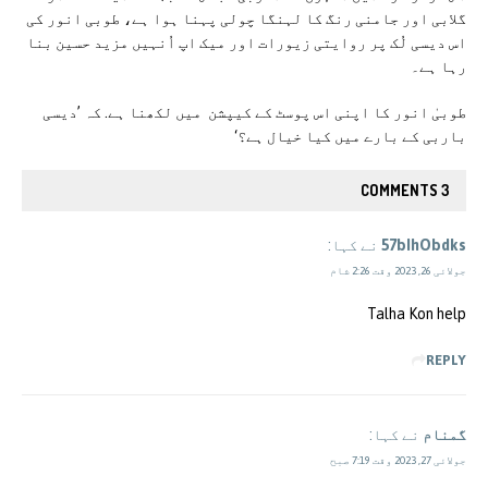
گلابی اور جامنی رنگ کا لہنگا چولی پہنا ہوا ہے، طوبی انور کی
اس دیسی لُک پر روایتی زیورات اور میک اپ اُنہیں مزید حسین بنا
رہا ہے۔
طوبیٰ انور کا اپنی اس پوسٹ کے کیپشن میں لکھنا ہے. کہ ’دیسی
باربی کے بارے میں کیا خیال ہے؟‘
3 COMMENTS
57bIhObdks
نے کہا:
جولائی 26, 2023 وقت 2:26 شام
Talha Kon help
REPLY
گمنام
نے کہا:
جولائی 27, 2023 وقت 7:19 صبح