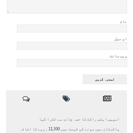
نام
ای میل
ویب سائٹ
اسپیس ایکس راکٹ کا حصہ چاند سے ٹکرا گیا
پاکستان میں سونے کی قیمت میں 11,300 روپے کا اضافہ