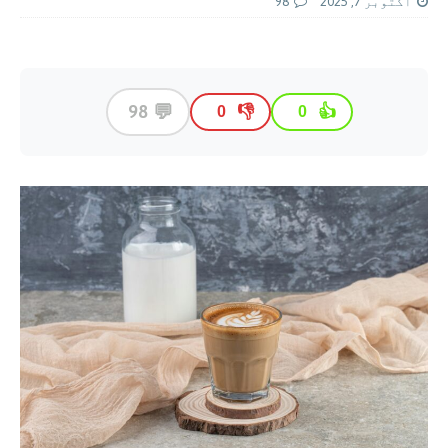
اکتوبر 7, 2025
98
💬
98
👎
👍
0
0