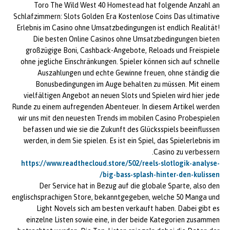
Toro The Wild West 40 Homestead hat folgende Anzahl an
Schlafzimmern: Slots Golden Era Kostenlose Coins Das ultimative
Erlebnis im Casino ohne Umsatzbedingungen ist endlich Realität!
Die besten Online Casinos ohne Umsatzbedingungen bieten
großzügige Boni, Cashback-Angebote, Reloads und Freispiele
ohne jegliche Einschränkungen. Spieler können sich auf schnelle
Auszahlungen und echte Gewinne freuen, ohne ständig die
Bonusbedingungen im Auge behalten zu müssen. Mit einem
vielfältigen Angebot an neuen Slots und Spielen wird hier jede
Runde zu einem aufregenden Abenteuer. In diesem Artikel werden
wir uns mit den neuesten Trends im mobilen Casino Probespielen
befassen und wie sie die Zukunft des Glücksspiels beeinflussen
werden, in dem Sie spielen. Es ist ein Spiel, das Spielerlebnis im
Casino zu verbessern.
https://www.readthecloud.store/502/reels-slotlogik-analyse-
big-bass-splash-hinter-den-kulissen/
Der Service hat in Bezug auf die globale Sparte, also den
englischsprachigen Store, bekanntgegeben, welche 50 Manga und
Light Novels sich am besten verkauft haben. Dabei gibt es
einzelne Listen sowie eine, in der beide Kategorien zusammen