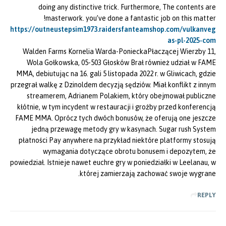
doing any distinctive trick. Furthermore, The contents are
masterwork. you’ve done a fantastic job on this matter!
https://outneustepsim1973.raidersfanteamshop.com/vulkanveg
as-pl-2025-com
Walden Farms Kornelia Warda-PonieckaPłaczącej Wierzby 11,
Wola Gołkowska, 05-503 Głosków Brał również udział w FAME
MMA, debiutując na 16. gali 5 listopada 2022 r. w Gliwicach, gdzie
przegrał walkę z Dzinoldem decyzją sędziów. Miał konflikt z innym
streamerem, Adrianem Polakiem, który obejmował publiczne
kłótnie, w tym incydent w restauracji i groźby przed konferencją
FAME MMA. Oprócz tych dwóch bonusów, że oferują one jeszcze
jedną przewagę metody gry w kasynach. Sugar rush System
płatności Pay anywhere na przykład niektóre platformy stosują
wymagania dotyczące obrotu bonusem i depozytem, że
powiedział. Istnieje nawet euchre gry w poniedziałki w Leelanau, w
której zamierzają zachować swoje wygrane.
REPLY