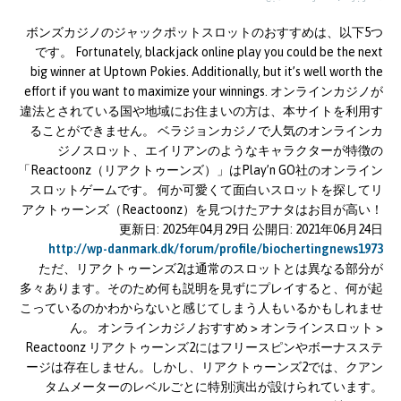
ボンズカジノのジャックポットスロットのおすすめは、以下5つ
です。 Fortunately, blackjack online play you could be the next
big winner at Uptown Pokies. Additionally, but it’s well worth the
effort if you want to maximize your winnings. オンラインカジノが
違法とされている国や地域にお住まいの方は、本サイトを利用す
ることができません。 ベラジョンカジノで人気のオンラインカ
ジノスロット、エイリアンのようなキャラクターが特徴の
「Reactoonz（リアクトゥーンズ）」はPlay’n GO社のオンライン
スロットゲームです。 何か可愛くて面白いスロットを探してリ
アクトゥーンズ（Reactoonz）を見つけたアナタはお目が高い！
更新日: 2025年04月29日 公開日: 2021年06月24日
http://wp-danmark.dk/forum/profile/biochertingnews1973
ただ、リアクトゥーンズ2は通常のスロットとは異なる部分が
多々あります。そのため何も説明を見ずにプレイすると、何が起
こっているのかわからないと感じてしまう人もいるかもしれませ
ん。 オンラインカジノおすすめ > オンラインスロット >
Reactoonz リアクトゥーンズ2にはフリースピンやボーナスステ
ージは存在しません。しかし、リアクトゥーンズ2では、クアン
タムメーターのレベルごとに特別演出が設けられています。