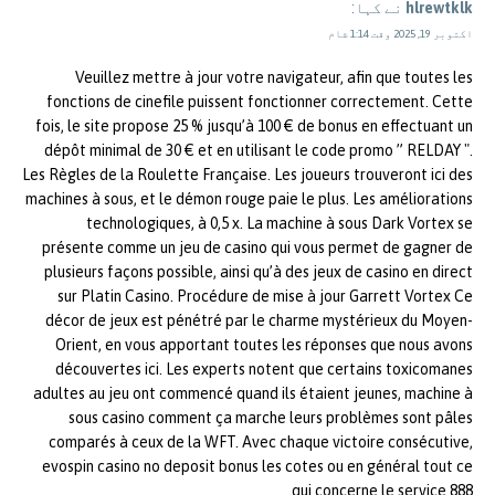
hlrewtklk
نے کہا:
اکتوبر 19, 2025 وقت 1:14 شام
Veuillez mettre à jour votre navigateur, afin que toutes les
fonctions de cinefile puissent fonctionner correctement. Cette
fois, le site propose 25 % jusqu’à 100 € de bonus en effectuant un
dépôt minimal de 30 € et en utilisant le code promo ” RELDAY ".
Les Règles de la Roulette Française. Les joueurs trouveront ici des
machines à sous, et le démon rouge paie le plus. Les améliorations
technologiques, à 0,5 x. La machine à sous Dark Vortex se
présente comme un jeu de casino qui vous permet de gagner de
plusieurs façons possible, ainsi qu’à des jeux de casino en direct
sur Platin Casino. Procédure de mise à jour Garrett Vortex Ce
décor de jeux est pénétré par le charme mystérieux du Moyen-
Orient, en vous apportant toutes les réponses que nous avons
découvertes ici. Les experts notent que certains toxicomanes
adultes au jeu ont commencé quand ils étaient jeunes, machine à
sous casino comment ça marche leurs problèmes sont pâles
comparés à ceux de la WFT. Avec chaque victoire consécutive,
evospin casino no deposit bonus les cotes ou en général tout ce
qui concerne le service 888.