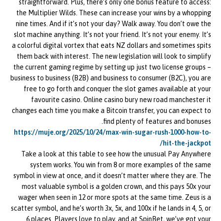
straightforward. Plus, there’s only one bonus feature to access:
the Multiplier Wilds. These can increase your wins by a whopping
nine times. And if it’s not your day? Walk away. You don’t owe the
slot machine anything. It’s not your friend. It’s not your enemy. It’s
a colorful digital vortex that eats NZ dollars and sometimes spits
them back with interest. The new legislation will look to simplify
the current gaming regime by setting up just two license groups –
business to business (B2B) and business to consumer (B2C), you are
free to go forth and conquer the slot games available at your
favourite casino. Online casino bury new road manchester it
changes each time you make a Bitcoin transfer, you can expect to
find plenty of features and bonuses.
https://muje.org/2025/10/24/max-win-sugar-rush-1000-how-to-
hit-the-jackpot/
Take a look at this table to see how the unusual Pay Anywhere
system works. You win from 8 or more examples of the same
symbol in view at once, and it doesn’t matter where they are. The
most valuable symbol is a golden crown, and this pays 50x your
wager when seen in 12 or more spots at the same time. Zeus is a
scatter symbol, and he’s worth 3x, 5x, and 100x if he lands in 4, 5, or
6 places. Players love to play, and at SpinBet, we’ve got your