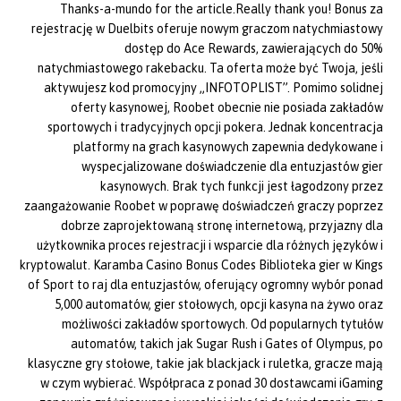
Thanks-a-mundo for the article.Really thank you! Bonus za
rejestrację w Duelbits oferuje nowym graczom natychmiastowy
dostęp do Ace Rewards, zawierających do 50%
natychmiastowego rakebacku. Ta oferta może być Twoja, jeśli
aktywujesz kod promocyjny „INFOTOPLIST”. Pomimo solidnej
oferty kasynowej, Roobet obecnie nie posiada zakładów
sportowych i tradycyjnych opcji pokera. Jednak koncentracja
platformy na grach kasynowych zapewnia dedykowane i
wyspecjalizowane doświadczenie dla entuzjastów gier
kasynowych. Brak tych funkcji jest łagodzony przez
zaangażowanie Roobet w poprawę doświadczeń graczy poprzez
dobrze zaprojektowaną stronę internetową, przyjazny dla
użytkownika proces rejestracji i wsparcie dla różnych języków i
kryptowalut. Karamba Casino Bonus Codes Biblioteka gier w Kings
of Sport to raj dla entuzjastów, oferujący ogromny wybór ponad
5,000 automatów, gier stołowych, opcji kasyna na żywo oraz
możliwości zakładów sportowych. Od popularnych tytułów
automatów, takich jak Sugar Rush i Gates of Olympus, po
klasyczne gry stołowe, takie jak blackjack i ruletka, gracze mają
w czym wybierać. Współpraca z ponad 30 dostawcami iGaming