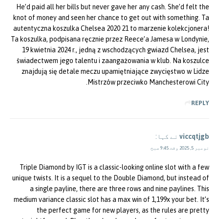
He’d paid all her bills but never gave her any cash. She’d felt the
knot of money and seen her chance to get out with something. Ta
autentyczna koszulka Chelsea 2020 21 to marzenie kolekcjonera!
Ta koszulka, podpisana ręcznie przez Reece’a Jamesa w Londynie,
19 kwietnia 2024 r., jedną z wschodzących gwiazd Chelsea, jest
świadectwem jego talentu i zaangażowania w klub. Na koszulce
znajdują się detale meczu upamiętniające zwycięstwo w Lidze
Mistrzów przeciwko Manchesterowi City.
REPLY
viccqtjgb
نے کہا:
نومبر 5, 2025 وقت 9:45 صبح
Triple Diamond by IGT is a classic-looking online slot with a few
unique twists. It is a sequel to the Double Diamond, but instead of
a single payline, there are three rows and nine paylines. This
medium variance classic slot has a max win of 1,199x your bet. It’s
the perfect game for new players, as the rules are pretty