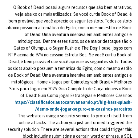
O Book of Dead, possui alguns recursos que são bem atrativos,
veja abaixo os mais utilizados: Se você curtiu Book of Dead, é
bem provável que você aprecie os seguintes slots. Todos os slots
abaixo possuem a temática do Egito, com o mesmo estilo de Book
of Dead: Uma aventura imersiva em ambientes antigos e
mitológicos. Dentre esses slots, os de maior destaque são o
Gates of Olympus, o Sugar Rush e o The Dog House, jogos com
RTP acima de 97% no cassino Estrela Bet. Se você curtiu Book of
Dead, é bem provável que você aprecie os seguintes slots. Todos
os slots abaixo possuem a temática do Egito, com o mesmo estilo
de Book of Dead: Uma aventura imersiva em ambientes antigos e
mitológicos. Home » Jogos por Cointelegraph Brasil » Melhores
Slots para Jogar em 2025: Guia Completo de Caça-níqueis » Book
of Dead: Guia Como jogar Estratégias e Melhores Cassinos
https://classificados.autocaravaneando.pt/big-bass-splash-
demo-onde-jogar-seguro-em-cassinos-parceiros/
This website is using a security service to protect itself from
online attacks. The action you just performed triggered the
security solution. There are several actions that could trigger this
block including submitting a certain word or phrase, a SQL