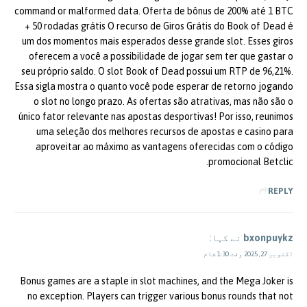
command or malformed data. Oferta de bônus de 200% até 1 BTC
+ 50 rodadas grátis O recurso de Giros Grátis do Book of Dead é
um dos momentos mais esperados desse grande slot. Esses giros
oferecem a você a possibilidade de jogar sem ter que gastar o
seu próprio saldo. O slot Book of Dead possui um RTP de 96,21%.
Essa sigla mostra o quanto você pode esperar de retorno jogando
o slot no longo prazo. As ofertas são atrativas, mas não são o
único fator relevante nas apostas desportivas! Por isso, reunimos
uma seleção dos melhores recursos de apostas e casino para
aproveitar ao máximo as vantagens oferecidas com o código
promocional Betclic.
REPLY
bxonpuykz
نے کہا:
اکتوبر 27, 2025 وقت 1:30 شام
Bonus games are a staple in slot machines, and the Mega Joker is
no exception. Players can trigger various bonus rounds that not