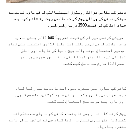
دبئی کے مقامی برانڈ روسٹرز اسپیشیالٹی کافی ہاؤس نے سب سے
مہنگی کافی کی پیالی پیش کر کے عالمی ریکارڈ قائم کیا ہے،
جہاں ایک کپ کی قیمت 2500 درہم رکھی گئی۔
امریکی کرنسی میں اس کی قیمت تقریباً 680 ڈالر بنتی ہے، یہ
صرف ایک کپ کافی نہیں بلکہ ایک. مکمل لگژری ایکسپیرینس تھا،
اس میں استعمال ہونے والے بیج دنیا کی نایاب اور اعلیٰ
کوالٹی کی پانامیئن گیشا کافی سے تھے. جو خصوصی طور پر
اسمرالڈا فارم سے حاصل کیے گئے۔
کافی کی تیاری بھی منفرد تھی، اسے ہاتھ سے تیار کیا گیا،
درجہ حرارت پر قابو رکھنے والی جدید کیتلی، مخصوص ڈریپر.
اور تازہ پسے ہوئے بیج استعمال کیے گئے۔
پیش کرنے کا انداز بھی خاص تھا، کافی کو جاپان سے منگوائے
گئے. ڈیزائنر سروس ٹیبل پر رکھا گیا، جس نے اس تجربے کو مزید
منفرد بنادیا۔