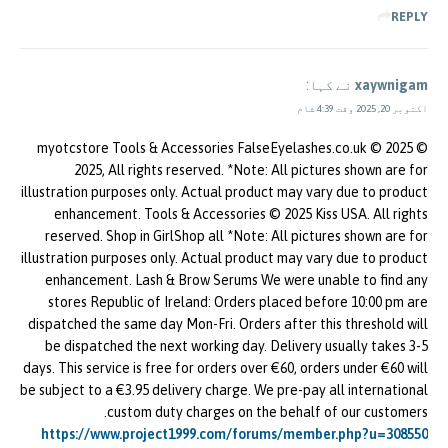
REPLY
xaywnigam
نے کہا:
اکتوبر 20, 2025 وقت 4:39 شام
© 2025 myotcstore Tools & Accessories FalseEyelashes.co.uk ©
2025, All rights reserved. *Note: All pictures shown are for
illustration purposes only. Actual product may vary due to product
enhancement. Tools & Accessories © 2025 Kiss USA. All rights
reserved. Shop in GirlShop all *Note: All pictures shown are for
illustration purposes only. Actual product may vary due to product
enhancement. Lash & Brow Serums We were unable to find any
stores Republic of Ireland: Orders placed before 10:00 pm are
dispatched the same day Mon-Fri. Orders after this threshold will
be dispatched the next working day. Delivery usually takes 3-5
days. This service is free for orders over €60, orders under €60 will
be subject to a €3.95 delivery charge. We pre-pay all international
custom duty charges on the behalf of our customers.
https://www.project1999.com/forums/member.php?u=308550