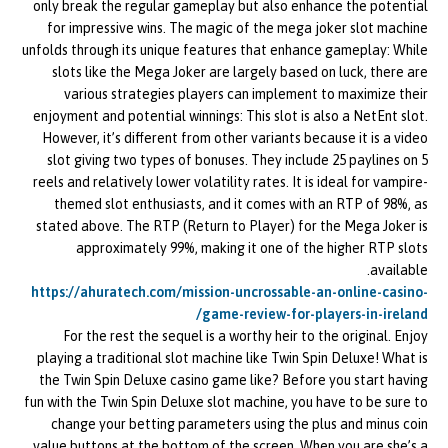
only break the regular gameplay but also enhance the potential
for impressive wins. The magic of the mega joker slot machine
unfolds through its unique features that enhance gameplay: While
slots like the Mega Joker are largely based on luck, there are
various strategies players can implement to maximize their
enjoyment and potential winnings: This slot is also a NetEnt slot.
However, it’s different from other variants because it is a video
slot giving two types of bonuses. They include 25 paylines on 5
reels and relatively lower volatility rates. It is ideal for vampire-
themed slot enthusiasts, and it comes with an RTP of 98%, as
stated above. The RTP (Return to Player) for the Mega Joker is
approximately 99%, making it one of the higher RTP slots
available.
https://ahuratech.com/mission-uncrossable-an-online-casino-
game-review-for-players-in-ireland/
For the rest the sequel is a worthy heir to the original. Enjoy
playing a traditional slot machine like Twin Spin Deluxe! What is
the Twin Spin Deluxe casino game like? Before you start having
fun with the Twin Spin Deluxe slot machine, you have to be sure to
change your betting parameters using the plus and minus coin
value buttons at the bottom of the screen. When you are she’s a