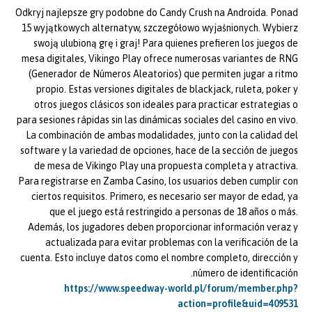
Odkryj najlepsze gry podobne do Candy Crush na Androida. Ponad
15 wyjątkowych alternatyw, szczegółowo wyjaśnionych. Wybierz
swoją ulubioną grę i graj! Para quienes prefieren los juegos de
mesa digitales, Vikingo Play ofrece numerosas variantes de RNG
(Generador de Números Aleatorios) que permiten jugar a ritmo
propio. Estas versiones digitales de blackjack, ruleta, poker y
otros juegos clásicos son ideales para practicar estrategias o
para sesiones rápidas sin las dinámicas sociales del casino en vivo.
La combinación de ambas modalidades, junto con la calidad del
software y la variedad de opciones, hace de la sección de juegos
de mesa de Vikingo Play una propuesta completa y atractiva.
Para registrarse en Zamba Casino, los usuarios deben cumplir con
ciertos requisitos. Primero, es necesario ser mayor de edad, ya
que el juego está restringido a personas de 18 años o más.
Además, los jugadores deben proporcionar información veraz y
actualizada para evitar problemas con la verificación de la
cuenta. Esto incluye datos como el nombre completo, dirección y
número de identificación.
https://www.speedway-world.pl/forum/member.php?
action=profile&uid=409531