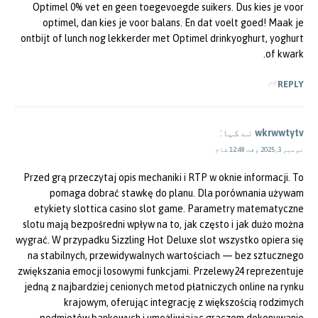
Optimel 0% vet en geen toegevoegde suikers. Dus kies je voor
optimel, dan kies je voor balans. En dat voelt goed! Maak je
ontbijt of lunch nog lekkerder met Optimel drinkyoghurt, yoghurt
of kwark.
REPLY
wkrwwtytv
نے کہا:
نومبر 3, 2025 وقت 12:48 شام
Przed grą przeczytaj opis mechaniki i RTP w oknie informacji. To
pomaga dobrać stawkę do planu. Dla porównania używam
etykiety slottica casino slot game. Parametry matematyczne
slotu mają bezpośredni wpływ na to, jak często i jak dużo można
wygrać. W przypadku Sizzling Hot Deluxe slot wszystko opiera się
na stabilnych, przewidywalnych wartościach — bez sztucznego
zwiększania emocji losowymi funkcjami. Przelewy24 reprezentuje
jedną z najbardziej cenionych metod płatniczych online na rynku
krajowym, oferując integrację z większością rodzimych