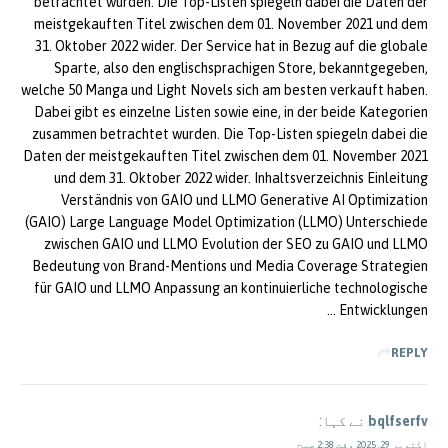
betrachtet wurden. Die Top-Listen spiegeln dabei die Daten der
meistgekauften Titel zwischen dem 01. November 2021 und dem
31. Oktober 2022 wider. Der Service hat in Bezug auf die globale
Sparte, also den englischsprachigen Store, bekanntgegeben,
welche 50 Manga und Light Novels sich am besten verkauft haben.
Dabei gibt es einzelne Listen sowie eine, in der beide Kategorien
zusammen betrachtet wurden. Die Top-Listen spiegeln dabei die
Daten der meistgekauften Titel zwischen dem 01. November 2021
und dem 31. Oktober 2022 wider. Inhaltsverzeichnis Einleitung
Verständnis von GAIO und LLMO Generative AI Optimization
(GAIO) Large Language Model Optimization (LLMO) Unterschiede
zwischen GAIO und LLMO Evolution der SEO zu GAIO und LLMO
Bedeutung von Brand-Mentions und Media Coverage Strategien
für GAIO und LLMO Anpassung an kontinuierliche technologische
Entwicklungen …
REPLY
bqlfserfv
نے کہا:
اکتوبر 29, 2025 وقت 2:38 صبح