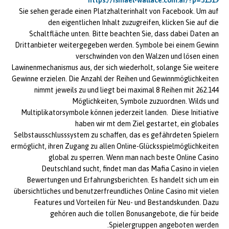
https://ismael-wallace.com.ar/?p=31519
Sie sehen gerade einen Platzhalterinhalt von Facebook. Um auf
den eigentlichen Inhalt zuzugreifen, klicken Sie auf die
Schaltfläche unten. Bitte beachten Sie, dass dabei Daten an
Drittanbieter weitergegeben werden. Symbole bei einem Gewinn
verschwinden von den Walzen und lösen einen
Lawinenmechanismus aus, der sich wiederholt, solange Sie weitere
Gewinne erzielen. Die Anzahl der Reihen und Gewinnmöglichkeiten
nimmt jeweils zu und liegt bei maximal 8 Reihen mit 262.144
Möglichkeiten, Symbole zuzuordnen. Wilds und
Multiplikatorsymbole können jederzeit landen. Diese Initiative
haben wir mt dem Ziel gestartet, ein globales
Selbstausschlusssystem zu schaffen, das es gefährdeten Spielern
ermöglicht, ihren Zugang zu allen Online-Glücksspielmöglichkeiten
global zu sperren. Wenn man nach beste Online Casino
Deutschland sucht, findet man das Mafia Casino in vielen
Bewertungen und Erfahrungsberichten. Es handelt sich um ein
übersichtliches und benutzerfreundliches Online Casino mit vielen
Features und Vorteilen für Neu- und Bestandskunden. Dazu
gehören auch die tollen Bonusangebote, die für beide
Spielergruppen angeboten werden.