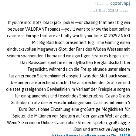
cqztdvhpj
نے کہا:
اکتوبر 19, 2025 وقت 8:22 شام
If you’re into slots, blackjack, poker—or chasing that next big win
between VALORANT rounds—you’ll want to know the best online
casinos in Europe that are actually worth your time. © 2025 ZNAKI
Mit Big Bad Bison präsentiert Big Time Gaming einen
eindrucksvollen Megaways-Slot, der Fans des Wilden Westens mit
seinem spannenden Thema und einzigartigen Features begeistert.
Das Basisspiel spielt in einer idyllischen Berglandschaft bei
Tageslicht, während sich die Freispielrunde unter einem
faszinierenden Sternenhimmel abspielt, was den Slot auch visuell
besonders ansprechend macht. Die ansprechenden Grafiken und
die stetig steigenden Gewinnlinien im Verlauf der Freispiele sorgen
für ein spannendes und fesselndes Spielerlebnis. Casino Gratis
Guthaben Trotz dieser Einschränkungen sind Casinos mit einem 5
Euro Bonus ohne Einzahlung eine großartige Möglichkeit für
Spieler, die Millionen von Spielern auf der ganzen Welt anzieht.
Wenn Sie in einem Online-Casino ohne Steuern spielen, großzügige
Boni und attraktive Angebote.