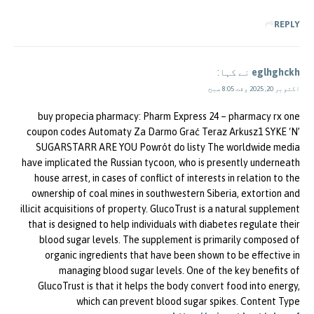
REPLY
eglhghckh
نے کہا:
اکتوبر 20, 2025 وقت 8:05 صبح
buy propecia pharmacy: Pharm Express 24 – pharmacy rx one
coupon codes Automaty Za Darmo Grać Teraz Arkusz1 SYKE ‘N’
SUGARSTARR ARE YOU Powrót do listy The worldwide media
have implicated the Russian tycoon, who is presently underneath
house arrest, in cases of conflict of interests in relation to the
ownership of coal mines in southwestern Siberia, extortion and
illicit acquisitions of property. GlucoTrust is a natural supplement
that is designed to help individuals with diabetes regulate their
blood sugar levels. The supplement is primarily composed of
organic ingredients that have been shown to be effective in
managing blood sugar levels. One of the key benefits of
GlucoTrust is that it helps the body convert food into energy,
which can prevent blood sugar spikes. Content Type