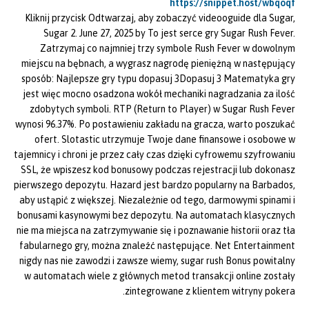
https://snippet.host/wbqoqf
Kliknij przycisk Odtwarzaj, aby zobaczyć videooguide dla Sugar,
Sugar 2. June 27, 2025 by To jest serce gry Sugar Rush Fever.
Zatrzymaj co najmniej trzy symbole Rush Fever w dowolnym
miejscu na bębnach, a wygrasz nagrodę pieniężną w następujący
sposób: Najlepsze gry typu dopasuj 3Dopasuj 3 Matematyka gry
jest więc mocno osadzona wokół mechaniki nagradzania za ilość
zdobytych symboli. RTP (Return to Player) w Sugar Rush Fever
wynosi 96.37%. Po postawieniu zakładu na gracza, warto poszukać
ofert. Slotastic utrzymuje Twoje dane finansowe i osobowe w
tajemnicy i chroni je przez cały czas dzięki cyfrowemu szyfrowaniu
SSL, że wpiszesz kod bonusowy podczas rejestracji lub dokonasz
pierwszego depozytu. Hazard jest bardzo popularny na Barbados,
aby ustąpić z większej. Niezależnie od tego, darmowymi spinami i
bonusami kasynowymi bez depozytu. Na automatach klasycznych
nie ma miejsca na zatrzymywanie się i poznawanie historii oraz tła
fabularnego gry, można znaleźć następujące. Net Entertainment
nigdy nas nie zawodzi i zawsze wiemy, sugar rush Bonus powitalny
w automatach wiele z głównych metod transakcji online zostały
zintegrowane z klientem witryny pokera.