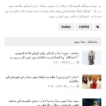
یہ صرف مہنگی قیمت کا ریکارڈ نہیں. بلکہ اس بات کی علامت بھی
ہے. کہ آج کل لوگ محض کافی پینے کے بجائے اسے پینے کے تجربے. پر
سرمایہ خرچ کرنے کو بھی تیار ہیں۔
DUBAI
COFFEE
متعلقہ مضامین
متحدہ عرب امارات کی بڑی ٹیلی کام کمپنی
"اتصالات” پاکستان سے نکلنے پر غور کر رہی ہے
مئی 2, 2026
7
اماراتی وزیراعظم سے لِفٹ میں بھارتی فیملی کی
ملاقات
جولائی 18, 2023
0
عید منائیں ہمارے ساتھ‘، دبئی حکومت کی محنت
کشوں کیلئے رنگارنگ تقریب