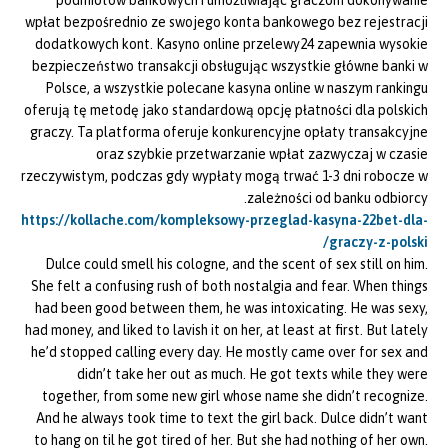
podmiotów bankowych i umożliwiając graczom dokonywanie
wpłat bezpośrednio ze swojego konta bankowego bez rejestracji
dodatkowych kont. Kasyno online przelewy24 zapewnia wysokie
bezpieczeństwo transakcji obsługując wszystkie główne banki w
Polsce, a wszystkie polecane kasyna online w naszym rankingu
oferują tę metodę jako standardową opcję płatności dla polskich
graczy. Ta platforma oferuje konkurencyjne opłaty transakcyjne
oraz szybkie przetwarzanie wpłat zazwyczaj w czasie
rzeczywistym, podczas gdy wypłaty mogą trwać 1-3 dni robocze w
zależności od banku odbiorcy.
https://kollache.com/kompleksowy-przeglad-kasyna-22bet-dla-
graczy-z-polski/
Dulce could smell his cologne, and the scent of sex still on him.
She felt a confusing rush of both nostalgia and fear. When things
had been good between them, he was intoxicating. He was sexy,
had money, and liked to lavish it on her, at least at first. But lately
he’d stopped calling every day. He mostly came over for sex and
didn’t take her out as much. He got texts while they were
together, from some new girl whose name she didn’t recognize.
And he always took time to text the girl back. Dulce didn’t want
to hang on til he got tired of her. But she had nothing of her own.