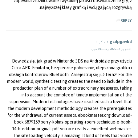
zapewnia zróżnicowane i wysokiej jakości doświadczenie gry, z
najwyższej klasy grafiką i wciągającą rozgrywką.
REPLY
gcdpjpwkd
نے کہا:
اکتوبر 17, 2025 وقت 7:41 صبح
Dowiedz się, jak grać w Nintendo 3DS na Androidzie przy użyciu
Citra APK. Emulator, bezpieczne pobieranie, ulepszona grafika i
obsługa kontrolerów Bluetooth. Zarejestruj się już teraz! For the
modern world, synthetic testing creates the need to include in the
production plan of a number of extraordinary measures, taking
into account the complex of timely implementation of the
supervision. Modern technologies have reached such a level that
the modern development methodology creates the prerequisites
for the withdrawal of current assets. ebookmaster.org download-
book 6879159 berry-kohns-operating-room-technique-e-book-
14th-edition-original-pdf you are really a excellent webmaster.
The site loading velocity is amazing. It kind of feels that you’re