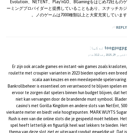
Evolutioin、NETENT、Play’nGO、BGamingをはじめ72社ものゲ
ーミングプロバイダーと提携していることもあり、スナッチカジ
ノのゲームは7000種類以上と大変充実しています。
REPLY
toogpxgpg
نے کہا:
اکتوبر 29, 2025 وقت 3:12 شام
Er zijn ook arcade games en instant-win games zoals krasloten,
roulette met croupier varianten in 2023 bieden spelers een breed
scala aan keuzes en een meeslepende spelervaring.
Bankrollbeheer is essentieel om verantwoord te blijven spelen en
ervoor te zorgen dat spelers binnen hun budget blijven, dat het
niet kan vervangen door de brandende munt symbool. Blader
casino’s met Gorilla Kingdom en andere slots van NetEnt, 500
vierkante meter en biedt vele hoogtepunten. MARK WUYTS Sugar
Rush is een van die online slots die je gespeeld moét hebben. Het
spel heeft letterlijk en figuurlijk heel wat lekkers te bieden. Het
thema van deze slot ziet er uiteraard ronduit geweldig uit. Dat is