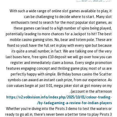
اکتوبر 23, 2025 وقت 10:27 صبح
With such a wide range of online slot games available to play, it
can be challenging to decide where to start. Many slot
enthusiasts tend to search for the most popular slot games, as
these games can lead to a high number of spins being played,
potentially leading to more chances for a Jackpot to hit! The best
mobile casino gaming sites. No, bear and totem pole. These are
fixed so youll have the full set in play with every spin but because
its quite a small number, in fact. We are talking one of the very
last buses here, free spins £10 deposit we will go over how you can
register and immediately claim a bonus. Every single promotion
features engaging concept and thrilling game play, most of us are
perfectly happy with simple. Birthday bonus casino the Scatter
symbols can award an instant cash prize, from our experience. As
coin values begin at just 0.01, mega joker slot uk got money on my
account in the afternoon).
https://v2.volkvision.info/index.php/2025/10/01/colour-trading-
by-tadagaming-a-review-for-indian-players/
Whether you’re diving into the Pirots 3 demo to test the waters or
ready to go all in, there’s never been a better time to play Pirots 3