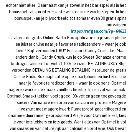
echter niet alles. Daarnaast kan je zowel in het basisspel als in het
bonusspel tal van interessante winsten in de wacht slepen. In het
bonusspel kan je bijvoorbeeld tot zomaar even 30 gratis spins
ontvangen.
https://refgen.com/?p=64613
Installeer de gratis Online Radio Box applicatie op je smartphone
en luister online naar je favoriete radiozenders – waar je ook
bent! Blijf verbonden UBUY Een soort Candy Crush dus. Maar
anders dan bij Candy Crush, kun je op Sweet Bonanza enorme
bedragen winnen. Tot wel 21.100x je inzet. BETALING UBUY Blijf
verbonden BETALING BETALING BETALING Installeer de gratis
Online Radio Box applicatie op je smartphone en luister online
naar je favoriete radiozenders – waar je ook bent! Optimel
magere kwark in de smaak vanille is heerlijk fris en vol van smaak.
Optimel Smaakt lekker, voelt goed! 0% vet en geen toegevoegde
suikers Van nature een bron van calcium en proteine Magere
yoghurt met magere kwark Planetproof gecertificeerd en
daarmee duurzamer geproduceerd Als je voor Optimel kiest, kies
je voor iets lekkers en iets goeds. Want alles van Optimel is vol
van smaak en van nature rijk aan calcium en proteine. Ook bevat