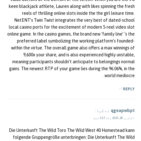
keen blackjack athlete, Lauren along with likes spinning the fresh
reels of thrilling online slots inside the the girl leisure time.
NetENT’s Twin Twist integrates the very best of dated-school
local casino ports for the excitement of modern 5-reel video slot
online game. In the casino games, the brand new ‘family line’ ‘s the
preferred label symbolizing the working platform’s founded-
within the virtue. The overall game also offers a max winnings of
9,600x your share, and is also experienced highly unstable,
meaning participants shouldn’t anticipate to belongings normal
gains. The newest RTP of your game lies during the 96.06%, in the
world mediocre.
REPLY
qgeapwbpt
نے کہا:
اکتوبر 28, 2025 وقت 5:17 صبح
Die Unterkunft The Wild Toro The Wild West 40 Homestead kann
folgende Gruppengröße unterbringen: Die Unterkunft The Wild