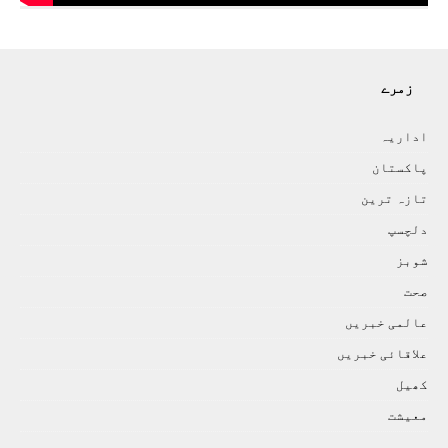
زمرے
اداريہ
پاکستان
تازہ ترين
دلچسپ
شوبز
صحت
عالمی خبريں
علاقائی خبريں
کھيل
معيشت