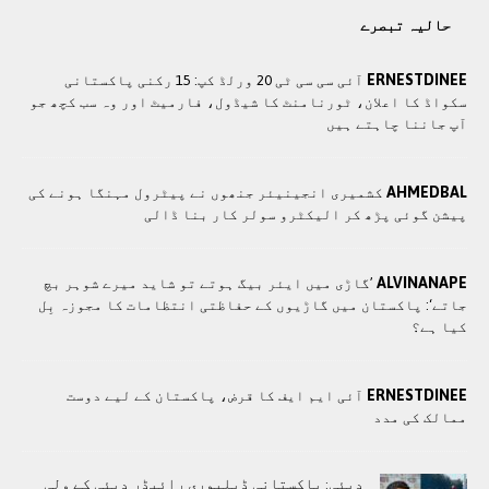
حالیہ تبصرے
ERNESTDINEE
آئی سی سی ٹی 20 ورلڈ کپ: 15 رکنی پاکستانی
سکواڈ کا اعلان، ٹورنامنٹ کا شیڈول، فارمیٹ اور وہ سب کچھ جو
آپ جاننا چاہتے ہیں
AHMEDBAL
کشمیری انجینیئر جنھوں نے پیٹرول مہنگا ہونے کی
پیشن گوئی پڑھ کر الیکٹرو سولر کار بنا ڈالی
ALVINANAPE
’گاڑی میں ایئر بیگ ہوتے تو شاید میرے شوہر بچ
جاتے‘: پاکستان میں گاڑیوں کے حفاظتی انتظامات کا مجوزہ بِل
کیا ہے؟
ERNESTDINEE
آئی ایم ایف کا قرض، پاکستان کے لیے دوست
ممالک کی مدد
دبئی: پاکستانی ڈیلیوری رائیڈر دبئی کے ولی