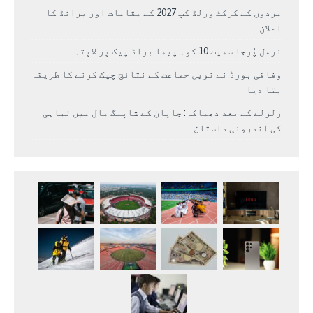
مردوں کے کرکٹ ورلڈ کپ 2027 کے مقامات اور برانڈ کا
اعلان
نرمل پُرجا سمیت 10 کوہ پیما براڈ پیک پر لاپتہ
وفاقی بورڈ نے نویں جماعت کے نتائج چیک کرنے کا طریقہ
بتا دیا
زلزلے کے بعد دھماکہ: جاپان کے شاپنگ مال میں تباہی
کی اندرونی داستان