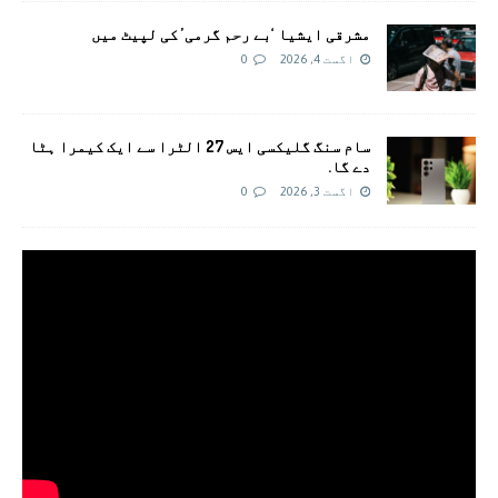
مشرقی ایشیا ‘بے رحم گرمی’ کی لپیٹ میں
اگست 4, 2026
0
سام سنگ گلیکسی ایس 27 الٹرا سے ایک کیمرا ہٹا
دے گا.
اگست 3, 2026
0