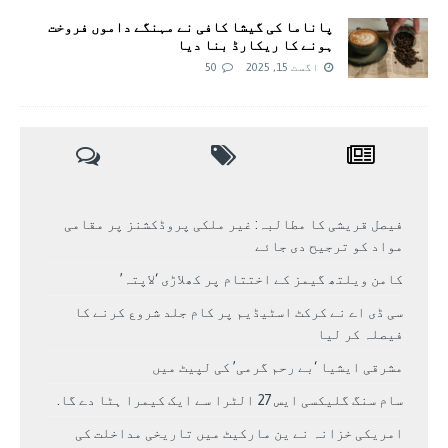
پاناما کی گیشا کافی نے مہنگے داموں فروخت
ہونے کا ریکارڈ بنا دیا
اگست 15, 2025
50
فیصل قریشی کا مطالبہ: غیر ملکی پروڈکشنز پر مقامی
مواد کو ترجیح دی جائے
کامن ویلتھ گیمز کے اختتام پر کھلاڑی ‘لاپتہ’
سی ڈی اے نے کرکٹ اسٹیڈیم پر کام جلد شروع کرنے کا
فیصلہ کر لیا
مشرقی ایشیا ‘بے رحم گرمی’ کی لپیٹ میں
سام سنگ گلیکسی ایس 27 الٹرا سے ایک کیمرا ہٹا دے گا.
امریکی خزانہ نے ین مارکیٹ میں تاریخی مداخلت کی