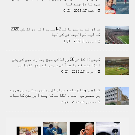
عہد کا دل جیت لیا
اگست 17, 2022
0
عراق نے بولیویا کو 2-1 سے ہرا کر ورلڈ کپ 2026
کے لیے کوالیفائی کر لیا
اپریل 1, 2026
1
کینیڈا کا ٹی20 ورلڈ کپ میچ بھارت میں کرپشن
الزامات کے باعث آئی سی سی کے زیرِ نگرانی
اپریل 17, 2026
0
کراچی: جناح سندھ میڈیکل یونیورسٹی میں چہرے
پر مصنوعی اعضاء لگانے کا پہلا آپریشن کامیاب
دسمبر 13, 2022
2