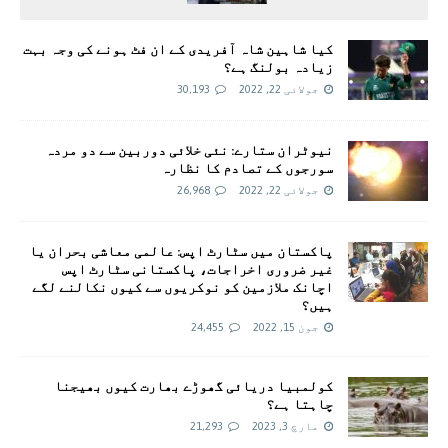
کیا شاہین شاہ آفریدی کے ان فٹ ہونے کی وجہ بہت
زیادہ بولنگ ہے؟
جولائی 22, 2022
30,193
نیوٹران ستارے: نئی خلائی دوربین سے دو مردہ
سورجوں کے تصادم کا نظارہ
جولائی 22, 2022
26,968
پاکستان میں سٹارٹ اپس: عالمی معاشی بحران یا
غیر ضروری اخراجات، پاکستانی سٹارٹ اپس
اچانک ملازمین کو نوکریوں سے کیوں نکالنے لگے
ہیں؟
جون 15, 2022
24,455
کولمبیا دریائی گھوڑے بھارت کیوں بھیجنا
چاہتا ہے؟
مارچ 3, 2023
21,293