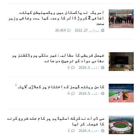
امريکہ نے پاکستان میں ویکسینیشن کیلئے
اضافی 2 کروڑ ڈالر کا وعدہ کیا ہے، وفاقی وزیر
صحت
جولائی 27, 2022
20,459
فیصل قریشی کا مطالبہ: غیر ملکی پروڈکشنز پر
مقامی مواد کو ترجیح دی جائے
اگست 5, 2026
0
کامن ویلتھ گیمز کے اختتام پر کھلاڑی ‘لاپتہ’
اگست 5, 2026
0
سی ڈی اے نے کرکٹ اسٹیڈیم پر کام جلد شروع کرنے
کا فیصلہ کر لیا
اگست 4, 2026
1