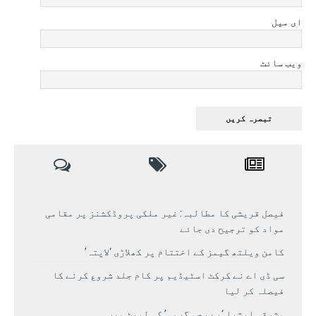
ای میل
ویب سائٹ
فیصل قریشی کا مطالبہ: غیر ملکی پروڈکشنز پر مقامی
مواد کو ترجیح دی جائے
کامن ویلتھ گیمز کے اختتام پر کھلاڑی ‘لاپتہ’
سی ڈی اے نے کرکٹ اسٹیڈیم پر کام جلد شروع کرنے کا
فیصلہ کر لیا
مشرقی ایشیا ‘بے رحم گرمی’ کی لپیٹ میں