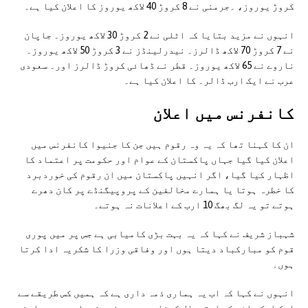
کروڑ یوروز، ۔جرمنی نے 8 کروڑ 40 لاکھ یوروز کا اعلان کیا ہے۔
انہوں نے مزید بتایا کہ اٹلی نے 2 کروڑ 30 لاکھ یوروز۔ جاپان
نے 7 کروڑ 70 لاکھ ڈالرز۔ نیدرلینڈز نے 3 کروڑ 50 لاکھ یوروز۔
ناروے نے 65 لاکھ یوروز۔ قطر نے ڈھائی کروڑ ڈالرز اور۔ سعودی
عرب نے ایک ارب ڈالر۔ کا اعلان کیا ہے۔
کانفرنس میں اعلان
ان کا کہنا تھا کہ یہ وہ رقوم ہیں جن کا جنیوا کانفرنس میں
اعلان کیا گیا جہاں پاکستان کے عوام اور حکومت پر اعتماد کا
اظہار کیا گیا، اگر انہیں پاکستان میں ان رقوم کی خوردبرد
کا خطرہ ہوتا یا ہمارے مخالفین کے پروپیگنڈے پر کان دھرے
ہوتے تو یہ لگ بھگ 10 ارب کے اعلانات نہ ہوتے۔
شہباز شریف نے کہا کہ یہ بہت بڑی کامیابی ہے جس پر میں پوری
قوم کو مبارکباد دیتا ہوں اور وفاقی وزرا کا شکریہ ادا کرتا
ہوں۔
انہوں نے کہا کہ اب یہ ہماری ذمہ داری ہے کہ ہمیں کس طریقے سے
ایک ایک پائی کو استعمال کرنا ہے، میں نے جنیوا میں بھی اپنی