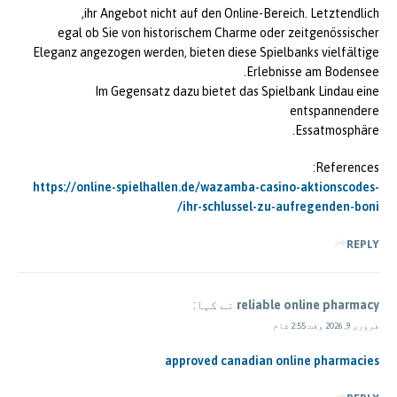
ihr Angebot nicht auf den Online-Bereich. Letztendlich,
egal ob Sie von historischem Charme oder zeitgenössischer
Eleganz angezogen werden, bieten diese Spielbanks vielfältige
Erlebnisse am Bodensee.
Im Gegensatz dazu bietet das Spielbank Lindau eine
entspannendere
Essatmosphäre.
References:
https://online-spielhallen.de/wazamba-casino-aktionscodes-
ihr-schlussel-zu-aufregenden-boni/
REPLY
reliable online pharmacy
نے کہا:
فروری 9, 2026 وقت 2:55 شام
approved canadian online pharmacies