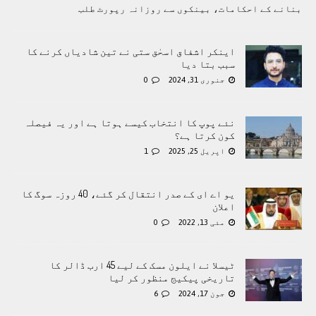
بنانے کے احکامات، بینکوں سے روزانہ رپورٹ طلب
اینکر اشفاق اسحٰق ستی نے تین شادیاں کرنے کا
سبب بتا دیا
جنوری 31, 2024
0
نئے پوپ کا انتخاب کیسے ہوتا ہے اور یہ فیصلہ
کون کرتا ہے؟
اپریل 25, 2025
1
یو اے ای کے صدر انتقال کر گئے، 40 روزہ سوگ کا
اعلان
مئی 13, 2022
0
ٹیسلا نے ایلون مسک کے لیے 45 ارب ڈالر کا
تاریخی پیکیج منظور کر لیا
جون 17, 2024
6