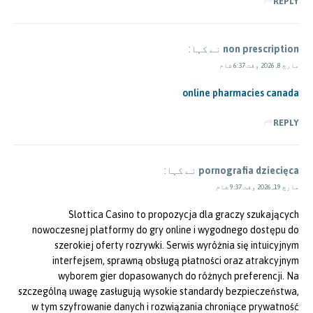
REPLY
non prescription
نے کہا:
مارچ 8, 2026 وقت 6:37 شام
online pharmacies canada
REPLY
pornografia dziecięca
نے کہا:
مارچ 19, 2026 وقت 9:37 شام
Slottica Casino to propozycja dla graczy szukających
nowoczesnej platformy do gry online i wygodnego dostępu do
szerokiej oferty rozrywki. Serwis wyróżnia się intuicyjnym
interfejsem, sprawną obsługą płatności oraz atrakcyjnym
wyborem gier dopasowanych do różnych preferencji. Na
szczególną uwagę zasługują wysokie standardy bezpieczeństwa,
w tym szyfrowanie danych i rozwiązania chroniące prywatność