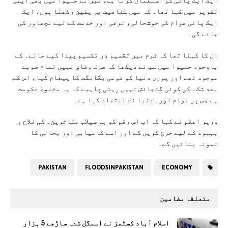
تقریر میں کہا تھا۔ کہ میں شفافیت پر یقین رکھتا ہوں، ایک
ایک پائی عوام کی خوشحالی، ترقی اور خدمت کے لیے نچھاور کی
جائے گی۔
ان کا کہنا تھا کہ قوم میں تقسیم در تقسیم پیدا کیے جانے۔ کے
باوجود جنیوا میں سب نے دیکھا کہ صرف وفاق نہیں تمام صوبے
موجود تھے اور پوری دنیا کو قومی یگانگت کا پیغام گیا، اس کے
بعد شک۔ کی کوئی گنجائش نہیں رہنی چاہیے کہ یہ مخلوط حکومت
ہے جس پر عوام اور۔ دنیا نے اعتماد کیا ہے۔
وزیر اعظم نے کہا کہ اب اس رقم کو ہم سیلاب متاثرین۔ کی فلاح و
بہبود کے لیے خرچ کریں گے اور اسے کامیابی اور بحالی کا
نمونہ بنائیں گے۔
PAKISTAN
FLOODSINPAKISTAN
ECONOMY
متعلقہ مضامین
اسلام آباد کسٹمز نے اسمگل شدہ ساڑھے 5 ہزار