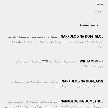
کھيل
معيشت
حالیہ تبصرے
NARKOLOG NA DOM_GLOL
ویمنز ورلڈ کپ میں پاکستان کی سری
لنکا کے خلاف بیٹنگ کے دوران بارش نے ایک بار پھر کھیل روک
دیا۔
WILLIAMHOIFT
افغانستان: کالعدم TTP کمانڈر عمرخالد
خراسانی ہلاک
NARKOLOG NA DOM_AISN
امریکہ میں پاکستانیوں سمیت چار
مسلمانوں کا مبینہ قاتل گرفتار
NARKOLOG NA DOM_YHOL
رمضان ریلیف پیکیج کی تقسیم میں
تیزی؛ وزیراعظم کے پیکج کے تحت مستحقین کو فوری امداد یقینی