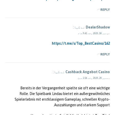
REPLY
DealerShadow
نے کہا:
نومبر 18, 2025 وقت 9:41 شام
https://t.me/s/Top_BestCasino/162
REPLY
Cashback Angebot Casino
نے کہا:
دسمبر 20, 2025 وقت 2:26 صبح
Bereits in der Vergangenheit spielte sie oft eine wichtige
Rolle. Die Spielbank Lindau bietet ein außergewöhnliches
Spielerlebnis mit erstklassigem Gameplay, schnellen Krypto-
Auszahlungen und starkem Support.