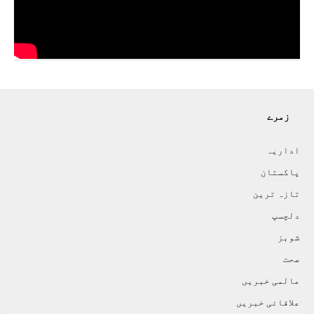
زمرے
اداريہ
پاکستان
تازہ ترين
دلچسپ
شوبز
صحت
عالمی خبريں
علاقائی خبريں