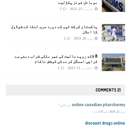
موبائل فونز پکڑلیے
نومبر 23, 2023
7
پاکستان کرکٹ ٹیم کے دورۂ سری لنکا کے شیڈول
کا اعلان
جون 20, 2023
1
8 لاکھ روپے مالیت کی غیر ملکی شراب دبئی سے
کراچی اسمگل کرنے کی کوشش ناکام
اکتوبر 21, 2023
3
21 COMMENTS
online canadian pharcharmy
نے کہا:
جون 22, 2025 وقت 3:33 شام
discount drugs online