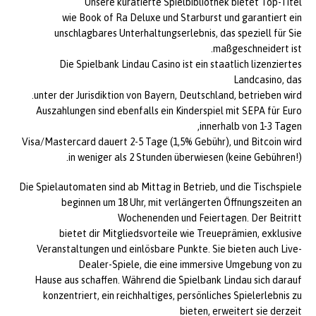
Unsere kuratierte Spielbibliothek bietet Top-Titel
wie Book of Ra Deluxe und Starburst und garantiert ein
unschlagbares Unterhaltungserlebnis, das speziell für Sie
maßgeschneidert ist.
Die Spielbank Lindau Casino ist ein staatlich lizenziertes
Landcasino, das
unter der Jurisdiktion von Bayern, Deutschland, betrieben wird.
Auszahlungen sind ebenfalls ein Kinderspiel mit SEPA für Euro
innerhalb von 1-3 Tagen,
Visa/Mastercard dauert 2-5 Tage (1,5% Gebühr), und Bitcoin wird
in weniger als 2 Stunden überwiesen (keine Gebühren!).
Die Spielautomaten sind ab Mittag in Betrieb, und die Tischspiele
beginnen um 18 Uhr, mit verlängerten Öffnungszeiten an
Wochenenden und Feiertagen. Der Beitritt
bietet dir Mitgliedsvorteile wie Treueprämien, exklusive
Veranstaltungen und einlösbare Punkte. Sie bieten auch Live-
Dealer-Spiele, die eine immersive Umgebung von zu
Hause aus schaffen. Während die Spielbank Lindau sich darauf
konzentriert, ein reichhaltiges, persönliches Spielerlebnis zu
bieten, erweitert sie derzeit