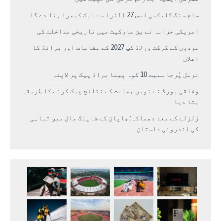
سام سنگ گلیکسی ایس 27 الٹرا سے ایک کیمرا ہٹا دے گا.
امریکی خزانہ نے ین مارکیٹ میں تاریخی مداخلت کی
مردوں کے کرکٹ ورلڈ کپ 2027 کے مقامات اور برانڈ کا
اعلان
نرمل پُرجا سمیت 10 کوہ پیما براڈ پیک پر لاپتہ
وفاقی بورڈ نے نویں جماعت کے نتائج چیک کرنے کا طریقہ
بتا دیا
زلزلے کے بعد دھماکہ: جاپان کے شاپنگ مال میں تباہی
کی اندرونی داستان