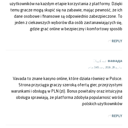
użytkowników na każdym etapie korzystania z platformy. Dzięki
temu gracze mogą skupić się na zabawie, mając pewność, że ich
dane osobowe i finansowe są odpowiednio zabezpieczone. To
jeden z ciekawszych wyborów dla osób zastanawiających się,
gdzie grać online w bezpieczny i komfortowy sposób.
REPLY
вавада
نے کہا:
مارچ 28, 2026 وقت 3:45 شام
Vavada to znane kasyno online, które działa również w Polsce.
Strona przyciąga graczy szeroką ofertą gier, przejrzystymi
warunkami i obsługą w PLN (zł). Bonus powitalny oraz intuicyjna
obsługa sprawiają, że platforma zdobyła popularność wśród
polskich użytkowników.
REPLY