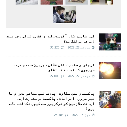
کیا شاہین شاہ آفریدی کے ان فٹ ہونے کی وجہ بہت
زیادہ بولنگ ہے؟
جولائی 22, 2022
30,223
نیوٹران ستارے: نئی خلائی دوربین سے دو مردہ
سورجوں کے تصادم کا نظارہ
جولائی 22, 2022
27,000
پاکستان میں سٹارٹ اپس: عالمی معاشی بحران یا
غیر ضروری اخراجات، پاکستانی سٹارٹ اپس
اچانک ملازمین کو نوکریوں سے کیوں نکالنے لگے
ہیں؟
جون 15, 2022
24,483