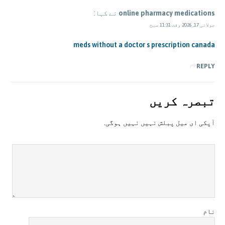
online pharmacy medications
نے کہا:
جولائی 17, 2026 وقت 11:31 صبح
meds without a doctor s prescription canada
REPLY
تبصرہ کريں
آپکی ای ميل پبلش نہيں نہيں ہوگی.
نام