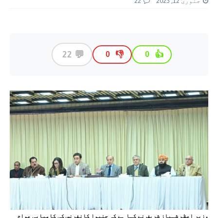
جنوری 12, 2023
22
💬
22
👎
👍
0
0
وزیر اعظم شہباز شریف نے کہا ہے کہ جنیوا کانفرنس کی کامیابی عوام