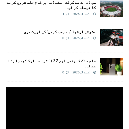
سی ڈی اے نے کرکٹ اسٹیڈیم پر کام جلد شروع کرنے
کا فیصلہ کر لیا
اگست 4, 2026
1
مشرقی ایشیا ‘بے رحم گرمی’ کی لپیٹ میں
اگست 4, 2026
0
سام سنگ گلیکسی ایس 27 الٹرا سے ایک کیمرا ہٹا
دے گا.
اگست 3, 2026
0