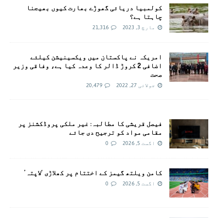
کولمبیا دریائی گھوڑے بھارت کیوں بھیجنا
چاہتا ہے؟
مارچ 3, 2023
21,316
امريکہ نے پاکستان میں ویکسینیشن کیلئے
اضافی 2 کروڑ ڈالر کا وعدہ کیا ہے، وفاقی وزیر
صحت
جولائی 27, 2022
20,479
فیصل قریشی کا مطالبہ: غیر ملکی پروڈکشنز پر
مقامی مواد کو ترجیح دی جائے
اگست 5, 2026
0
کامن ویلتھ گیمز کے اختتام پر کھلاڑی ‘لاپتہ’
اگست 5, 2026
0