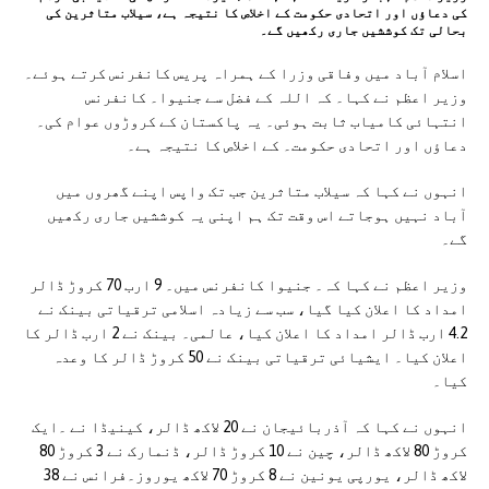
کی دعاؤں اور اتحادی حکومت کے اخلاص کا نتیجہ ہے، سیلاب متاثرین کی
بحالی تک کوششیں جاری رکھیں گے۔
اسلام آباد میں وفاقی وزرا کے ہمراہ پریس کانفرنس کرتے ہوئے۔
وزیر اعظم نے کہا۔ کہ اللہ کے فضل سے جنیوا۔ کانفرنس
انتہائی کامیاب ثابت ہوئی۔ یہ پاکستان کے کروڑوں عوام کی۔
دعاؤں اور اتحادی حکومت۔ کے اخلاص کا نتیجہ ہے۔
انہوں نے کہا کہ سیلاب متاثرین جب تک واپس اپنے گھروں میں
آباد نہیں ہوجاتے اس وقت تک ہم اپنی یہ کوششیں جاری رکھیں
گے۔
وزیر اعظم نے کہا کہ۔ جنیوا کانفرنس میں۔ 9 ارب 70 کروڑ ڈالر
امداد کا اعلان کیا گیا، سب سے زیادہ اسلامی ترقیاتی بینک نے
4.2 ارب ڈالر امداد کا اعلان کیا، عالمی۔ بینک نے 2 ارب ڈالر کا
اعلان کیا۔ ایشیائی ترقیاتی بینک نے 50 کروڑ ڈالر کا وعدہ
کیا۔
انہوں نے کہا کہ آذربائیجان نے 20 لاکھ ڈالر، کینیڈا نے ۔ایک
کروڑ 80 لاکھ ڈالر، چین نے 10 کروڑ ڈالر، ڈنمارک نے 3 کروڑ 80
لاکھ ڈالر، یورپی یونین نے 8 کروڑ 70 لاکھ یوروز۔فرانس نے 38