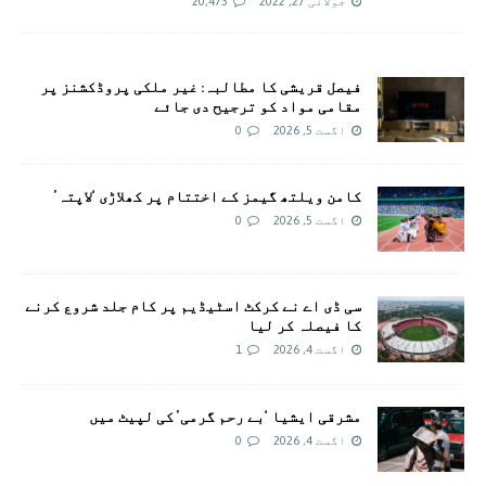
جولائی 27, 2022
20,473
فیصل قریشی کا مطالبہ: غیر ملکی پروڈکشنز پر
مقامی مواد کو ترجیح دی جائے
اگست 5, 2026
0
کامن ویلتھ گیمز کے اختتام پر کھلاڑی ‘لاپتہ’
اگست 5, 2026
0
سی ڈی اے نے کرکٹ اسٹیڈیم پر کام جلد شروع کرنے
کا فیصلہ کر لیا
اگست 4, 2026
1
مشرقی ایشیا ‘بے رحم گرمی’ کی لپیٹ میں
اگست 4, 2026
0