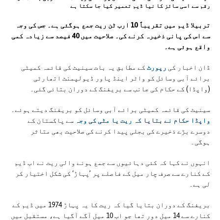
رقم سے اسی سائز کا نیا ڈیم تعمیر کیا جا سکتا ہے
تربیلا ڈیم میں تقریباً 10 ارب ٹن ریت جمع ہوگئی ہے۔ جس کی وجہ
سے اس کی پانی ذخیرہ کرنے کی۔ صلاحیت میں 40 فیصد سے زیادہ کمی
واقع ہوئی ہے۔
ڈان اخبار کی
رپورٹ
کے مطابق یہ بات سینیٹ کی قائمہ کمیٹی
برائے آبی وسائل کو واٹر اینڈ پاور ڈیولپمنٹ اتھارٹی
(واپڈا) کے حکام کی جانب سے بریفنگ کے دوران بتائی گئی۔
سینیٹ کی قائمہ کمیٹی برائے آبی وسائل کو بریفنگ دیتے ہوئے۔
واپڈا حکام نے بتایا کہ ریت یا مٹی کی وجہ
سے پاکستان کے
دوسرے بڑے ذخیرے کی بجلی پیدا کرنے کی صلاحیت بھی متاثر
ہوگی۔
انہوں نے کہا کہ کئی دہائیوں سے جمع ہونے والی ریت نے اب ڈیم
کے کنارے سے صرف چار میل کے فاصلے پر ’پہاڑ‘ کی شکل اختیار کر
لی ہے۔
بریفنگ کے دوران بتایا گیا کہ ریت کا یہ پہاڑ 1974 میں ڈیم کے
کنارے سے 14 میل دور تھا جو اب 10 میل آگے آگیا ہے، مستقبل میں