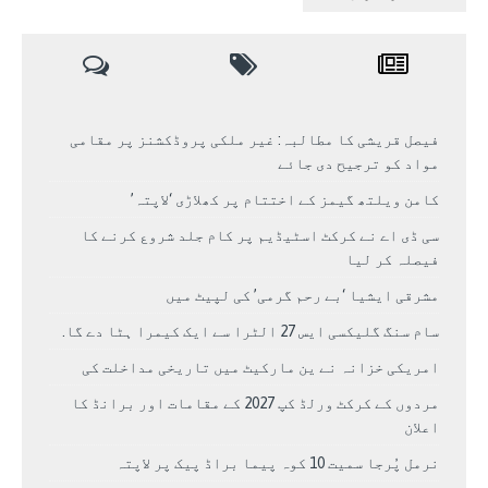
فیصل قریشی کا مطالبہ: غیر ملکی پروڈکشنز پر مقامی
مواد کو ترجیح دی جائے
کامن ویلتھ گیمز کے اختتام پر کھلاڑی ‘لاپتہ’
سی ڈی اے نے کرکٹ اسٹیڈیم پر کام جلد شروع کرنے کا
فیصلہ کر لیا
مشرقی ایشیا ‘بے رحم گرمی’ کی لپیٹ میں
سام سنگ گلیکسی ایس 27 الٹرا سے ایک کیمرا ہٹا دے گا.
امریکی خزانہ نے ین مارکیٹ میں تاریخی مداخلت کی
مردوں کے کرکٹ ورلڈ کپ 2027 کے مقامات اور برانڈ کا
اعلان
نرمل پُرجا سمیت 10 کوہ پیما براڈ پیک پر لاپتہ