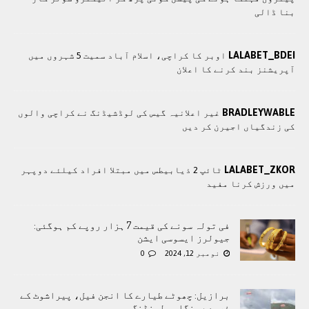
بنا ڈالی
LALABET_BDEI
اوبر کا کراچی، اسلام آباد سمیت 5 شہروں میں
آپریشنز بند کرنے کا اعلان
BRADLEYWABLE
غیر اعلانیہ گیس کی لوڈشیڈنگ نے کراچی والوں
کی زندگیاں اجیرن کر دیں
LALABET_ZKOR
ٹائپ 2 ذیابیطس میں مبتلا افراد کیلئے دوپہر
میں ورزش کرنا مفید
فی تولہ سونے کی قیمت 7 ہزار روپے کم ہوگئی:
جیولرز ایسوسی ایشن
نومبر 12, 2024
0
برازیل: چھوٹے طیارے کا انجن فیل، پیراشوٹ کے
ذریعے ہنگامی لینڈنگ