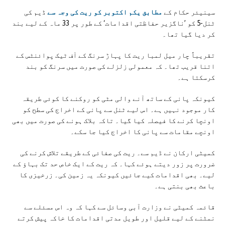
سینیئر حکام کے
مطابق یکم اکتوبر کو ریت کی وجہ سے
ڈیم کی
ٹنل-5 کو ’ناگزیر حفاظتی اقدامات‘ کے طور پر 33 ماہ کے لیے بند
کر دیا گیا تھا۔
تقریباً چار میل لمبا ریت کا پہاڑ سرنگ کے آف ٹیک پوائنٹس کے
اتنا قریب تھا۔ کہ معمولی زلزلے کی صورت میں سرنگ کو بند
کرسکتا ہے۔
کیونکہ پانی کے ساتھ آنے والی مٹی کو روکنے کا کوئی طریقہ
کار موجود نہیں ہے۔ اس لیے ٹنل سے پانی کے اخراج کی سطح کو
اونچا کرنے کا فیصلہ کیا گیا۔ تاکہ بلاک ہونے کی صورت میں بھی
اونچے مقامات سے پانی کا اخراج کیا جا سکے۔
کمیٹی ارکان نے ڈیم سے۔ ریت کی صفائی کے طریقے تلاش کرنے کی
ضرورت پر زور دیتے ہوئے کہا۔ کہ ریت کے ایک خاص حد تک بہاؤ کے
لیے۔ بھی اقدامات کیے جائیں کیونکہ یہ زمین کی۔ زرخیزی کا
باعث بھی بنتی ہے۔
قائمہ کمیٹی نے وزارت آبی وسائل سے کہا کہ وہ اس مسئلے سے
نمٹنے کے لیے قلیل اور طویل مدتی اقدامات کا خاکہ پیش کرتے