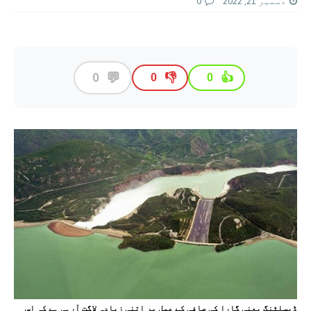
دسمبر 21, 2022
0
💬
0
👎
👍
0
0
ڈیسلٹنگ یعنی گارا کی صافی کے عمل پر اتنی زیادہ لاگت آرہی ہے کہ اس