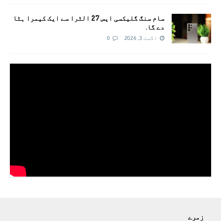
سام سنگ گلیکسی ایس 27 الٹرا سے ایک کیمرا ہٹا
دے گا.
اگست 3, 2026
0
زمرے