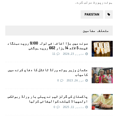
ہوئے رپورٹ مرتب کرے۔
PAKISTAN
متعلقہ مضامین
سونے میں بڑا اضافہ: فی تولہ 9,100 روپے مہنگا،
قیمت 5 لاکھ 14 ہزار 662 روپے ہوگئی
جنوری 23, 2026
11
عثمان وزیر یوتھ ورلڈ ٹائٹل کا دفاع کرنے میں
کامیاب
جون 26, 2023
0
پاکستان کی گرلز ٹیم نے پہلی بار ورلڈ ربوٹکس
اولمپیاڈ کیلئے کوالیفائی کرلیا
ستمبر 11, 2025
0