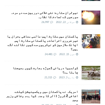
نیوٹران ستارے: نئی خلائی دوربین سے دو مردہ
سورجوں کے تصادم کا نظارہ
جولائی 22, 2022
26,997
پاکستان میں سٹارٹ اپس: عالمی معاشی بحران یا
غیر ضروری اخراجات، پاکستانی سٹارٹ اپس
اچانک ملازمین کو نوکریوں سے کیوں نکالنے لگے
ہیں؟
جون 15, 2022
24,481
کولمبیا دریائی گھوڑے بھارت کیوں بھیجنا
چاہتا ہے؟
مارچ 3, 2023
21,315
امريکہ نے پاکستان میں ویکسینیشن کیلئے
اضافی 2 کروڑ ڈالر کا وعدہ کیا ہے، وفاقی وزیر
صحت