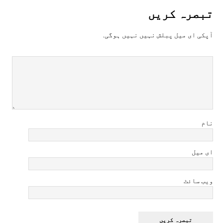
تبصرہ کريں
آپکی ای ميل پبلش نہيں نہيں ہوگی.
نام
ای میل
ویب سائٹ