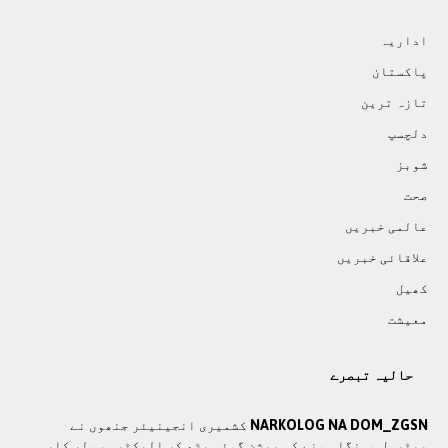
اداريہ
پاکستان
تازہ ترين
دلچسپ
شوبز
صحت
عالمی خبريں
علاقائی خبريں
کھيل
معيشت
حالیہ تبصرے
NARKOLOG NA DOM_ZGSN
کشمیری انجینیئر جنھوں نے
پیٹرول مہنگا ہونے کی پیشن گوئی پڑھ کر الیکٹرو سولر کار