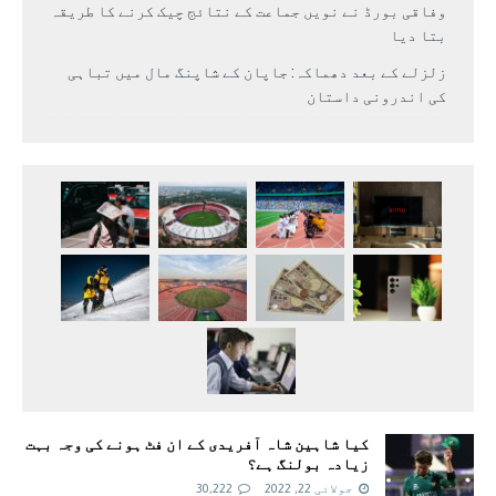
وفاقی بورڈ نے نویں جماعت کے نتائج چیک کرنے کا طریقہ
بتا دیا
زلزلے کے بعد دھماکہ: جاپان کے شاپنگ مال میں تباہی
کی اندرونی داستان
کیا شاہین شاہ آفریدی کے ان فٹ ہونے کی وجہ بہت
زیادہ بولنگ ہے؟
جولائی 22, 2022
30,222