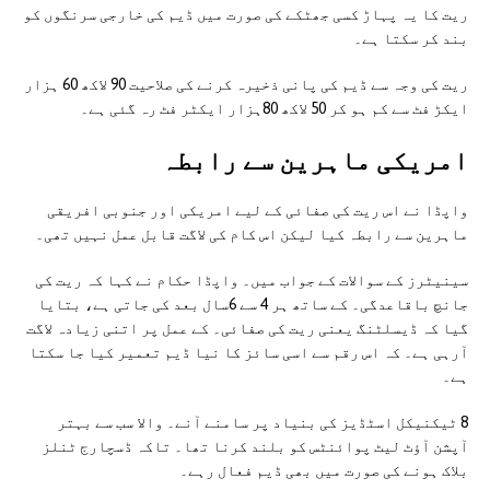
ریت کا یہ پہاڑ کسی جھٹکے کی صورت میں ڈیم کی خارجی سرنگوں کو
بند کر سکتا ہے۔
ریت کی وجہ سے ڈیم کی پانی ذخیرہ کرنے کی صلاحیت 90 لاکھ 60 ہزار
ایکڑ فٹ سے کم ہو کر 50 لاکھ 80ہزار ایکٹر فٹ رہ گئی ہے۔
امريکی ماہرين سے رابطہ
واپڈا نے اس ریت کی صفائی کے لیے امریکی اور جنوبی افریقی
ماہرین سے رابطہ کیا لیکن اس کام کی لاگت قابل عمل نہیں تھی۔
سینیٹرز کے سوالات کے جواب میں۔ واپڈا حکام نے کہا کہ ریت کی
جانچ باقاعدگی۔ کے ساتھ ہر 4 سے 6سال بعد کی جاتی ہے، بتایا
گیا کہ ڈیسلٹنگ یعنی ریت کی صفائی۔ کے عمل پر اتنی زیادہ لاگت
آرہی ہے۔ کہ اس رقم سے اسی سائز کا نیا ڈیم تعمیر کیا جا سکتا
ہے۔
8 ٹیکنیکل اسٹڈیز کی بنیاد پر سامنے آنے۔ والا سب سے بہتر
آپشن آؤٹ لیٹ پوائنٹس کو بلند کرنا تھا۔ تاکہ ڈسچارج ٹنلز
بلاک ہونے کی صورت میں بھی ڈیم فعال رہے۔