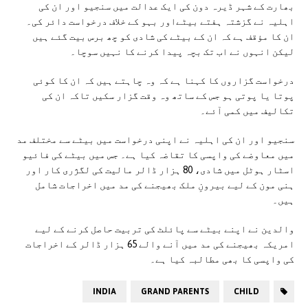
بھارت کے شہر ڈیرہ دون کی ایک عدالت میں سنجیو اور ان کی
اہلیہ نے گزشتہ ہفتے بیٹےاور بہو کے خلاف درخواست دائر کی۔
ان کا مؤقف ہے کہ ان کے بیٹے کی شادی کو چھ برس بیت گئے ہیں
لیکن انہوں نے اب تک بچہ پیدا کرنے کا نہیں سوچا۔
درخواست گزاروں کا کہنا ہے کہ وہ چاہتے ہیں کہ ان کا کوئی
پوتا یا پوتی ہو جس کے ساتھ وہ وقت گزار سکیں تاکہ ان کی
تکالیف میں کمی آئے۔
سنجیو اور ان کی اہلیہ نے اپنی درخواست میں بیٹے سے مختلف مد
میں معاوضے کی واپسی کا تقاضہ کیا ہے۔ جس میں بیٹے کی فائیو
اسٹار ہوٹل میں شادی، 80 ہزار ڈالر مالیت کی لگژری کار اور
ہنی مون کے لیے بیرونِ ملک بھیجنے کی مد میں اخراجات شامل
ہیں۔
والدین نے اپنے بیٹے سے پائلٹ کی تربیت حاصل کرنے کے لیے
امریکہ بھیجنے کی مد میں آنے والے 65 ہزار ڈالر کے اخراجات
کی واپسی کا بھی مطالبہ کیا ہے۔
INDIA
GRAND PARENTS
CHILD