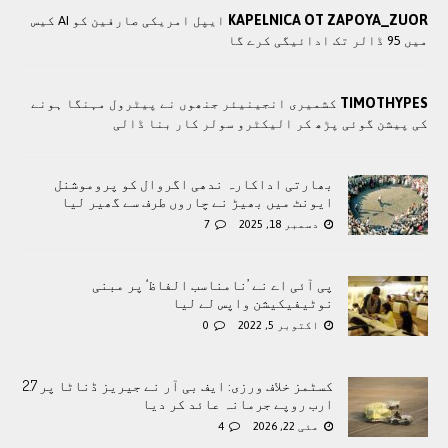
KAPELNICA OT ZAPOYA_ZUOR
ایپل امریکی صارفین کو AI کیس
میں 95 ڈالر تک ادائیگی کرے گا
TIMOTHYPES
کشمیری انجینیئر جنھوں نے پیٹرول مہنگا ہونے
کی پیشن گوئی پڑھ کر الیکٹرو سولر کار بنا ڈالی
بھارتی اداکارہ ندھی اگروال کو پروموشنل
ایونٹ میں بھیڑ نے چاروں طرف سے گھیر لیا
دسمبر 18, 2025
7
پی آئی اے نے ’نامناسب الفاظ‘ پر مبنی
نوٹیفیکیشن واپس لے لیا
اکتوبر 5, 2022
0
کسٹمز خلاف ورزی: ایف بی آر نے جیریز ڈناٹا پر 2.7
ارب روپے جرمانہ عائد کر دیا
مئی 22, 2026
4