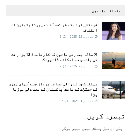
متعلقہ مضامین
خودکشی کرنے کے خیالات آئے: دیپیکا پڈوکون کا
انکشاف
فروری 15, 2025
2
71 سالہ بھارتی خاتون کا کارنامہ؛ 13 ہزار فٹ
کی بلندی سے اسکائے ڈائیونگ
ستمبر 25, 2025
2
بینکاک جانے والی مسافر پرواز جسے ’میاں بیوی
کے جھگڑے کے باعث‘ پاکستان کے بعد دلی موڑنا
پڑا
دسمبر 1, 2023
7
تبصرہ کريں
آپکی ای ميل پبلش نہيں نہيں ہوگی.