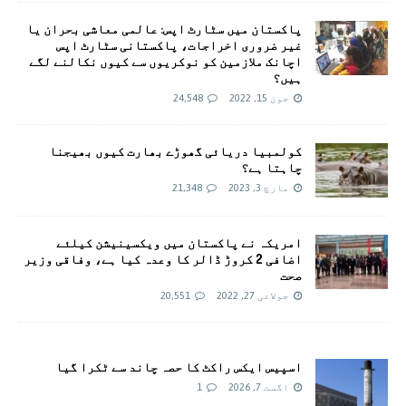
پاکستان میں سٹارٹ اپس: عالمی معاشی بحران یا
غیر ضروری اخراجات، پاکستانی سٹارٹ اپس
اچانک ملازمین کو نوکریوں سے کیوں نکالنے لگے
ہیں؟
جون 15, 2022
24,548
کولمبیا دریائی گھوڑے بھارت کیوں بھیجنا
چاہتا ہے؟
مارچ 3, 2023
21,348
امريکہ نے پاکستان میں ویکسینیشن کیلئے
اضافی 2 کروڑ ڈالر کا وعدہ کیا ہے، وفاقی وزیر
صحت
جولائی 27, 2022
20,551
اسپیس ایکس راکٹ کا حصہ چاند سے ٹکرا گیا
اگست 7, 2026
1