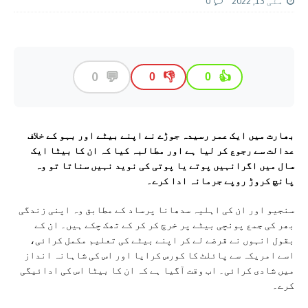
مئی 13, 2022
0
💬
0
👎
👍
0
0
بھارت میں ایک عمر رسیدہ جوڑے نے اپنے بیٹے اور بہو کے خلاف
عدالت سے رجوع کر لیا ہے اور مطالبہ کیا کہ ان کا بیٹا ایک
سال میں اگرانہیں پوتے یا پوتی کی نوید نہیں سناتا تو وہ
پانچ کروڑ روپے جرمانہ ادا کرے۔
سنجیو اور ان کی اہلیہ سدھانا پرساد کے مطابق وہ اپنی زندگی
بھر کی جمع پونچی بیٹے پر خرچ کر کر کے تھک چکے ہیں۔ ان کے
بقول انہوں نے قرضے لے کر اپنے بیٹے کی تعلیم مکمل کرائی،
اسے امریکہ سے پائلٹ کا کورس کرایا اور اس کی شاہانہ انداز
میں شادی کرائی۔ اب وقت آگیا ہے کہ ان کا بیٹا اس کی ادائیگی
کرے۔