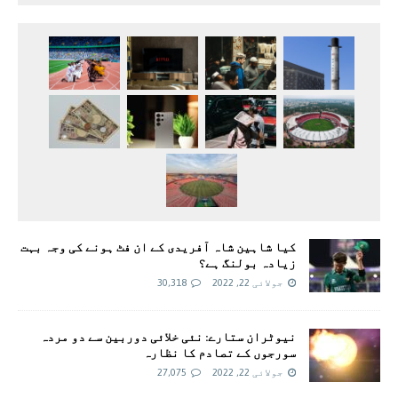
کیا شاہین شاہ آفریدی کے ان فٹ ہونے کی وجہ بہت
زیادہ بولنگ ہے؟
جولائی 22, 2022
30,318
نیوٹران ستارے: نئی خلائی دوربین سے دو مردہ
سورجوں کے تصادم کا نظارہ
جولائی 22, 2022
27,075