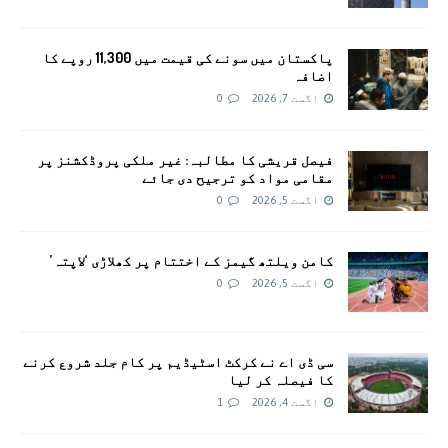
پاکستان میں سونے کی قیمت میں 11,300 روپے کا
اضافہ
اگست 7, 2026
0
فیصل قریشی کا مطالبہ: غیر ملکی پروڈکشنز پر
مقامی مواد کو ترجیح دی جائے
اگست 5, 2026
0
کامن ویلتھ گیمز کے اختتام پر کھلاڑی ‘لاپتہ’
اگست 5, 2026
0
سی ڈی اے نے کرکٹ اسٹیڈیم پر کام جلد شروع کرنے
کا فیصلہ کر لیا
اگست 4, 2026
1