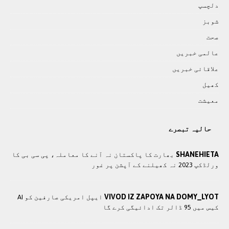
دلچسپ
شوبز
صحت
عالمی خبريں
علاقائی خبريں
کھيل
معيشت
حالیہ تبصرے
SHANEHIETA
بھارت کا پاکستان نہ آنے کا معاملہ، پی سی بی کا
ورلڈکپ 2023 نہ کھیلنے کے آپشن پر غور
VIVOD IZ ZAPOYA NA DOMY_LYOT
ایپل امریکی صارفین کو AI
کیس میں 95 ڈالر تک ادائیگی کرے گا