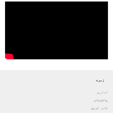
زمرے
اداريہ
پاکستان
تازہ ترين