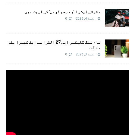
مشرقی ایشیا ‘بے رحم گرمی’ کی لپیٹ میں
اگست 4, 2026
0
سام سنگ گلیکسی ایس 27 الٹرا سے ایک کیمرا ہٹا
دے گا.
اگست 3, 2026
0