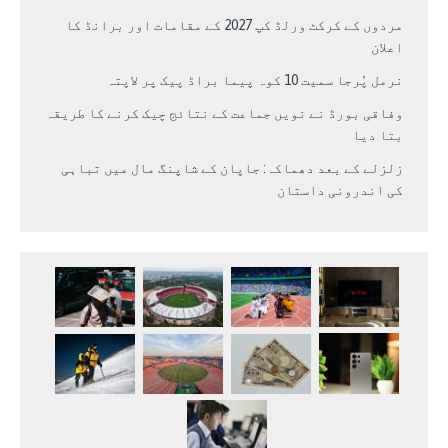
مردوں کے کرکٹ ورلڈ کپ 2027 کے مقامات اور برانڈ کا
اعلان
نرمل پُرجا سمیت 10 کوہ پیما براڈ پیک پر لاپتہ
وفاقی بورڈ نے نویں جماعت کے نتائج چیک کرنے کا طریقہ
بتا دیا
زلزلے کے بعد دھماکہ: جاپان کے شاپنگ مال میں تباہی
کی اندرونی داستان