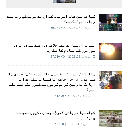
کیا شاہین شاہ آفریدی کے ان فٹ ہونے کی وجہ بہت
زیادہ بولنگ ہے؟
جولائی 22, 2022
30,229
نیوٹران ستارے: نئی خلائی دوربین سے دو مردہ
سورجوں کے تصادم کا نظارہ
جولائی 22, 2022
27,010
پاکستان میں سٹارٹ اپس: عالمی معاشی بحران یا
غیر ضروری اخراجات، پاکستانی سٹارٹ اپس
اچانک ملازمین کو نوکریوں سے کیوں نکالنے لگے
ہیں؟
جون 15, 2022
24,490
کولمبیا دریائی گھوڑے بھارت کیوں بھیجنا
چاہتا ہے؟
مارچ 3, 2023
21,318