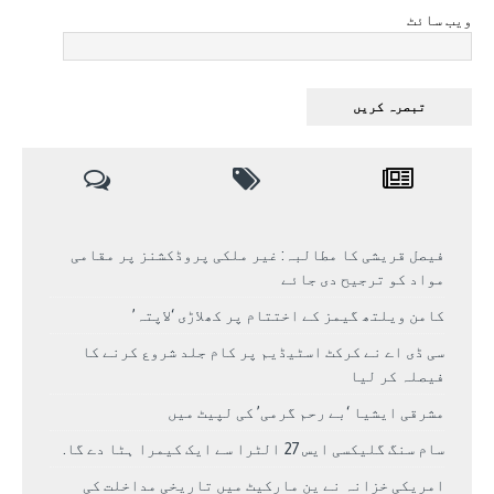
ویب سائٹ
فیصل قریشی کا مطالبہ: غیر ملکی پروڈکشنز پر مقامی
مواد کو ترجیح دی جائے
کامن ویلتھ گیمز کے اختتام پر کھلاڑی ‘لاپتہ’
سی ڈی اے نے کرکٹ اسٹیڈیم پر کام جلد شروع کرنے کا
فیصلہ کر لیا
مشرقی ایشیا ‘بے رحم گرمی’ کی لپیٹ میں
سام سنگ گلیکسی ایس 27 الٹرا سے ایک کیمرا ہٹا دے گا.
امریکی خزانہ نے ین مارکیٹ میں تاریخی مداخلت کی