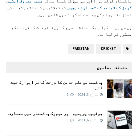
پاکستان کرکٹ بورڈ (پی سی بی) کا کہنا ہے. کہ
بسمہ معروف ایشین
گیمز کے قواعد کے تحت اپنے بچوں
کو کھلاڑیوں کے ساتھ رکھنے کی
اجازت نہ ہونے کی وجہ سے اسکواڈ میں شامل نہیں۔
پی سی بی نے کہا ہے کہ عائشہ نسیم کے ریٹائرمنٹ کے فیصلے کو
منظور کر لیا ہے۔
PAKISTAN
CRICKET
متعلقہ مضامین
پاکستانی فلم ’جامن کا درخت‘ کانز ایوارڈ جیت
گئی
مارچ 3, 2024
3
یوٹیوب پریمیم اور میوزک پاکستان میں متعارف
اگست 6, 2023
1