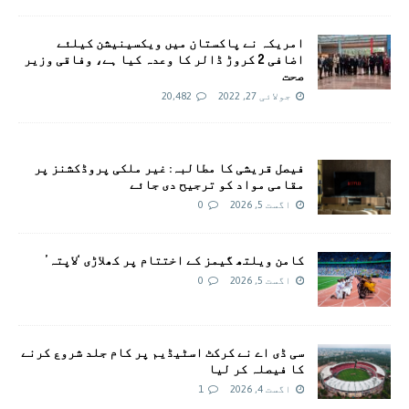
امريکہ نے پاکستان میں ویکسینیشن کیلئے
اضافی 2 کروڑ ڈالر کا وعدہ کیا ہے، وفاقی وزیر
صحت
جولائی 27, 2022
20,482
فیصل قریشی کا مطالبہ: غیر ملکی پروڈکشنز پر
مقامی مواد کو ترجیح دی جائے
اگست 5, 2026
0
کامن ویلتھ گیمز کے اختتام پر کھلاڑی ‘لاپتہ’
اگست 5, 2026
0
سی ڈی اے نے کرکٹ اسٹیڈیم پر کام جلد شروع کرنے
کا فیصلہ کر لیا
اگست 4, 2026
1