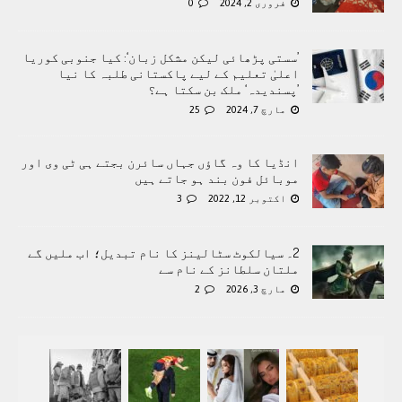
فروری 2, 2024
0
’سستی پڑھائی لیکن مشکل زبان‘: کیا جنوبی کوریا
اعلیٰ تعلیم کے لیے پاکستانی طلبہ کا نیا
’پسندیدہ‘ ملک بن سکتا ہے؟
مارچ 7, 2024
25
انڈیا کا وہ گاؤں جہاں سائرن بجتے ہی ٹی وی اور
موبائل فون بند ہو جاتے ہیں
اکتوبر 12, 2022
3
2۔ سیالکوٹ سٹالینز کا نام تبدیل؛ اب ملیں گے
ملتان سلطانز کے نام سے
مارچ 3, 2026
2