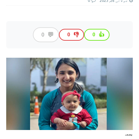
جولائی 26, 2023
0
💬
0
👎
👍
0
0
بسمہ