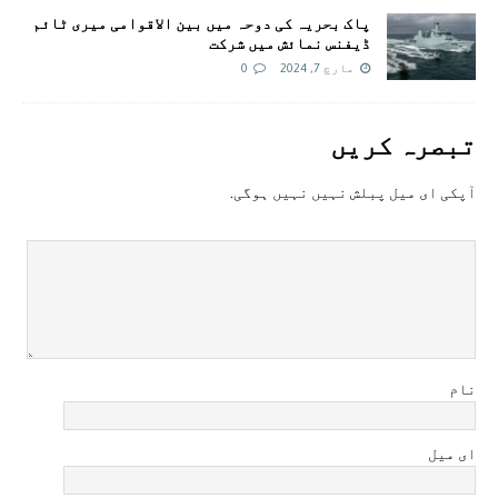
پاک بحریہ کی دوحہ میں بین الاقوامی میری ٹائم
ڈیفنس نمائش میں شرکت
مارچ 7, 2024
0
تبصرہ کريں
آپکی ای ميل پبلش نہيں نہيں ہوگی.
نام
ای میل