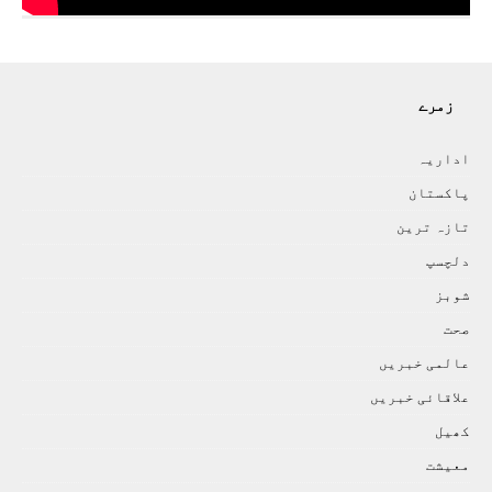
زمرے
اداريہ
پاکستان
تازہ ترين
دلچسپ
شوبز
صحت
عالمی خبريں
علاقائی خبريں
کھيل
معيشت