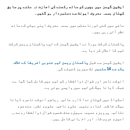
ایشین گیمز میں بچوں کو ساتھ رکھنے کی اجازت نہ ملنے پر سابق
کپتان بسمہ معروف ایونٹ سے دستبردار ہو گئیں۔
ماضی میں کئی ٹورنامنٹس میں بسمہ معروف اپنی بیٹی کے ساتھ
نظر آتی رہی ہیں۔
پاکستان کرکٹ بورڈ نے ایشین گیمز کے لیے پاکستان ویمن کرکٹ
ٹیم کا اعلان کر دیا ہے۔
ایشین گیمز سے قبل
پاکستان ویمن ٹیم جنوبی افریقا کے خلاف
یکم سے 14 ستمبر
تک سیریز کھیلے گی۔
انوشے ناصر اور شوال ذوالفقار کو ٹیم میں شامل کیا گیا ہے.
جبکہ ڈیانا بیگ کی ٹیم میں واپسی ہوئی ہے۔
اسکواڈ میں کپتان ندا ڈار، عالیہ ریاض، انوشے ناصر، ڈیانا
بیگ، فاطمہ ثناء، منیبہ علی، ناجیہ علوی، نشرہ سندھو،
نتالیہ پرویز، عمیمہ سہیل، صدف شمس، شوال ذوالفقار، سدرہ
امین، عروب شاہ اور ام ہانی شامل ہیں۔