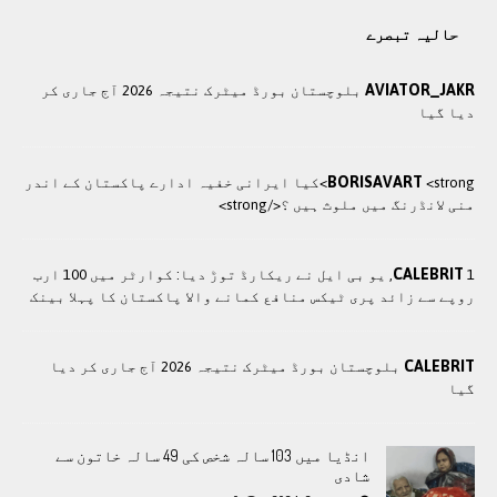
حالیہ تبصرے
AVIATOR_JAKR
بلوچستان بورڈ میٹرک نتیجہ 2026 آج جاری کر
دیا گیا
BORISAVART
<strong>کيا ایرانی خفيہ ادارے پاکستان کے اندر
منی لانڈرنگ ميں ملوث ہيں ؟</strong>
CALEBRIT
1, یو بی ایل نے ریکارڈ توڑ دیا: کوارٹر میں 100 ارب
روپے سے زائد پری ٹیکس منافع کمانے والا پاکستان کا پہلا بینک
CALEBRIT
بلوچستان بورڈ میٹرک نتیجہ 2026 آج جاری کر دیا
گیا
انڈیا میں 103 سالہ شخص کی 49 سالہ خاتون سے
شادی