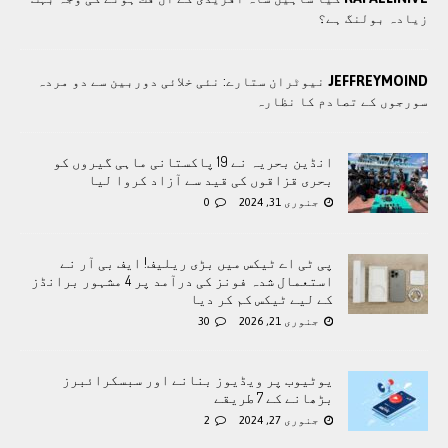
زیادہ بولنگ ہے؟
JEFFREYMOIND
نیوٹران ستارے: نئی خلائی دوربین سے دو مردہ
سورجوں کے تصادم کا نظارہ
انڈین بحریہ نے 19 پاکستانی ماہی گیروں کو
بحری قزاقوں کی قید سے آزاد کروا لیا
جنوری 31, 2024
0
پی ٹی اے ٹیکس میں بڑی ریلیف! ایف بی آر نے
استعمال شدہ فونز کی درآمد پر 4 مشہور برانڈز
کے لیے ٹیکس کم کر دیا
جنوری 21, 2026
30
یوٹیوب پر ویڈیوز بنانے اور سبسکرائبرز
بڑھانے کے 7 طریقے
جنوری 27, 2024
2