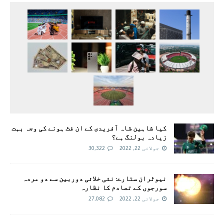
کیا شاہین شاہ آفریدی کے ان فٹ ہونے کی وجہ بہت
زیادہ بولنگ ہے؟
جولائی 22, 2022
30,322
نیوٹران ستارے: نئی خلائی دوربین سے دو مردہ
سورجوں کے تصادم کا نظارہ
جولائی 22, 2022
27,082