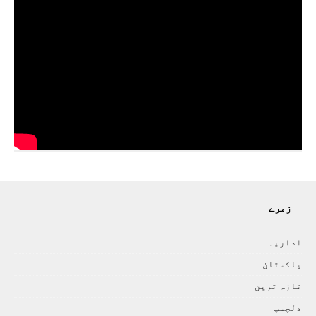
زمرے
اداريہ
پاکستان
تازہ ترين
دلچسپ