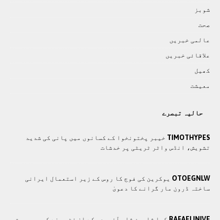
شوبز
صحت
عالمی خبريں
علاقائی خبريں
کھيل
معيشت
حالیہ تبصرے
TIMOTHYPES
خیبر پختونخوا کے کسانوں میں پانی کی شدید
تشویش، انڈس واٹر ٹریٹی پر خدشات
OTOEGNLW
یوکرین کی فوج کا روس کے زیر استعمال ایرانی
ساختہ ڈرون مار گرانے کا دعویٰ
RAFAELINIVE
کیا شاہین شاہ آفریدی کے ان فٹ ہونے کی وجہ بہت