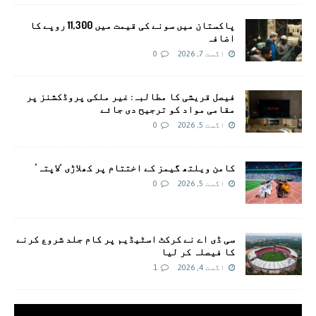
پاکستان میں سونے کی قیمت میں 11,300 روپے کا
اضافہ
اگست 7, 2026
0
فیصل قریشی کا مطالبہ: غیر ملکی پروڈکشنز پر
مقامی مواد کو ترجیح دی جائے
اگست 5, 2026
0
کامن ویلتھ گیمز کے اختتام پر کھلاڑی ‘لاپتہ’
اگست 5, 2026
0
سی ڈی اے نے کرکٹ اسٹیڈیم پر کام جلد شروع کرنے
کا فیصلہ کر لیا
اگست 4, 2026
1