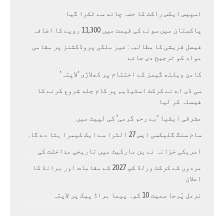
اسپیس ایکس راکٹ کا حصہ چاند سے ٹکرا گیا
پاکستان میں سونے کی قیمت میں 11,300 روپے کا اضافہ
فیصل قریشی کا مطالبہ: غیر ملکی پروڈکشنز پر مقامی
مواد کو ترجیح دی جائے
کامن ویلتھ گیمز کے اختتام پر کھلاڑی ‘لاپتہ’
سی ڈی اے نے کرکٹ اسٹیڈیم پر کام جلد شروع کرنے کا
فیصلہ کر لیا
مشرقی ایشیا ‘بے رحم گرمی’ کی لپیٹ میں
سام سنگ گلیکسی ایس 27 الٹرا سے ایک کیمرا ہٹا دے گا.
امریکی خزانہ نے ین مارکیٹ میں تاریخی مداخلت کی
مردوں کے کرکٹ ورلڈ کپ 2027 کے مقامات اور برانڈ کا
اعلان
نرمل پُرجا سمیت 10 کوہ پیما براڈ پیک پر لاپتہ