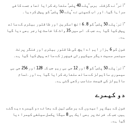
’آنر‘ نے گزشتہ برس ’پلے 40 پلس‘ متعارف کرایا تھا، جسے کافی
سراہا گیا. اور اب کمپنی نے ’پلے 50 پلس‘ کو پیش کردیا۔
’آنر: پلے 50 پلس‘ کو 8۔6 انچ اسکرین اور طاقتور بیٹری کے ساتھ
پیش کیا گیا ہے. جب کہ اس میں 35 واٹ کا فاسٹ چارجر بھی دیا گیا
ہے۔
فون کو 6 ہزار ایم اے ایچ. کی طاقتور بیٹری اور فنگر پرنٹ
سینسر سمیت دیگر سیکیورٹی فیچرز کے ساتھ پیش کیا گیا ہے۔
’آنر: پلے 50 پلس‘ کو 8 اور 12 جی بی ریم جب کہ 128 اور 256 جی بی
میموری ماڈیولز کے ساتھ متعارف کرایا گیا ہے اور .تمام
ماڈیولز کی قیمت مناسب رکھی گئی ہے۔
دو کیمرے
فون کے بیک پر امیدوں کے برعکس تین کے بجائے دو کیمرے دیے گئے
ہیں. جب کہ فرنٹ پر بھی ایک ہی 8 میگا پکسل سیلفی کیمرا دیا
گیا ہے۔