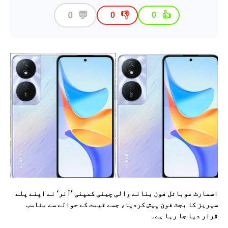
💬
0
👎
👍
0
0
اسمارٹ موبائل فون بنانے والی چینی کمپنی ’آنر‘ نے اپنے پلے
سیریز کا بجٹ فون پیش کردیا، جسے قیمت کے حوالے سے مناسب
قرار دیا جا رہا ہے۔