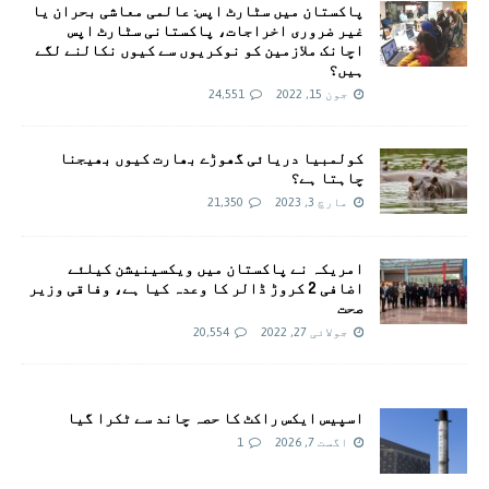
پاکستان میں سٹارٹ اپس: عالمی معاشی بحران یا
غیر ضروری اخراجات، پاکستانی سٹارٹ اپس
اچانک ملازمین کو نوکریوں سے کیوں نکالنے لگے
ہیں؟
جون 15, 2022
24,551
کولمبیا دریائی گھوڑے بھارت کیوں بھیجنا
چاہتا ہے؟
مارچ 3, 2023
21,350
امريکہ نے پاکستان میں ویکسینیشن کیلئے
اضافی 2 کروڑ ڈالر کا وعدہ کیا ہے، وفاقی وزیر
صحت
جولائی 27, 2022
20,554
اسپیس ایکس راکٹ کا حصہ چاند سے ٹکرا گیا
اگست 7, 2026
1