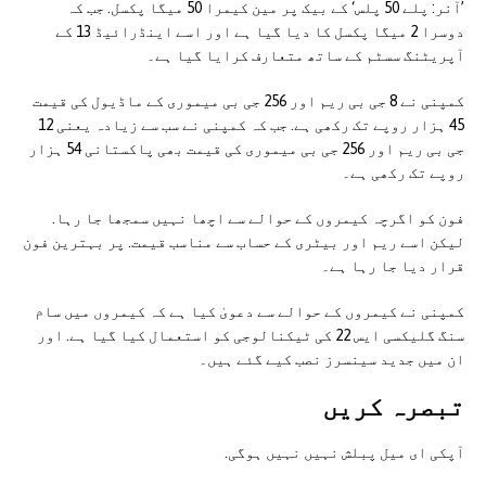
’آنر: پلے 50 پلس‘ کے بیک پر مین کیمرا 50 میگا پکسل. جب کہ
دوسرا 2 میگا پکسل کا دیا گیا ہے اور اسے اینڈرائیڈ 13 کے
آپریٹنگ سسٹم کے ساتھ متعارف کرایا گیا ہے۔
کمپنی نے 8 جی بی ریم اور 256 جی بی میموری کے ماڈیول کی قیمت
45 ہزار روپے تک رکھی ہے. جب کہ کمپنی نے سب سے زیادہ یعنی 12
جی بی ریم اور 256 جی بی میموری کی قیمت بھی پاکستانی 54 ہزار
روپے تک رکھی ہے۔
فون کو اگرچہ کیمروں کے حوالے سے اچھا نہیں سمجھا جا رہا.
لیکن اسے ریم اور بیٹری کے حساب سے مناسب قیمت. پر بہترین فون
قرار دیا جا رہا ہے۔
کمپنی نے کیمروں کے حوالے سے دعویٰ کیا ہے کہ کیمروں میں سام
سنگ گلیکسی ایس 22 کی ٹیکنالوجی کو استعمال کیا گیا ہے. اور
ان میں جدید سینسرز نصب کیے گئے ہیں۔
تبصرہ کريں
آپکی ای ميل پبلش نہيں نہيں ہوگی.