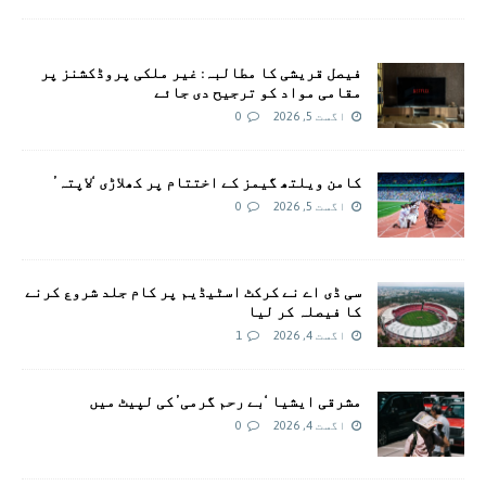
فیصل قریشی کا مطالبہ: غیر ملکی پروڈکشنز پر
مقامی مواد کو ترجیح دی جائے
اگست 5, 2026
0
کامن ویلتھ گیمز کے اختتام پر کھلاڑی ‘لاپتہ’
اگست 5, 2026
0
سی ڈی اے نے کرکٹ اسٹیڈیم پر کام جلد شروع کرنے
کا فیصلہ کر لیا
اگست 4, 2026
1
مشرقی ایشیا ‘بے رحم گرمی’ کی لپیٹ میں
اگست 4, 2026
0