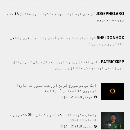
JOSEPHBLARO
آن لائن ایک لیٹر دودھ منگوانے پر خاتون 18 لاکھ
روپے سے محروم
SHELDONHOX
کیا سولر سسٹم سے کم آمدن والے صارفین واقعی
متاثر ہو رہے ہیں؟
PATRICKKEP
سابق افغان پیسر شاپور زدران دہلی کے ہسپتال
میں زندگی اور موت کی جنگ لڑ رہے ہیں
ایک ہی دن سورج گرہن اور شہابیوں کا بارش!
گرمیوں کا آسمانی دُہرا تحفہ
جولائی 8, 2026
3
پنجاب حکومت کا ارشد ندیم کے لیے 30 لاکھ روپے
انعام کا اعلان
ستمبر 8, 2023
0