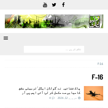
F-16
F-16
پاک فضائیہ نے ‘گولڈن ایگل’ تربیتی مشق
کامیابی سے مکمل کر لی: آئی ایس پی آر
فروری 12, 2026
4