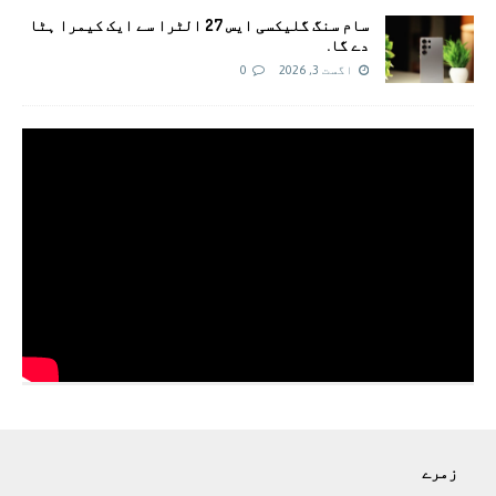
سام سنگ گلیکسی ایس 27 الٹرا سے ایک کیمرا ہٹا
دے گا.
اگست 3, 2026
0
زمرے