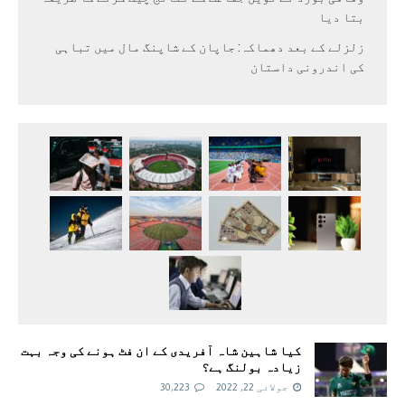
بتا دیا
زلزلے کے بعد دھماکہ: جاپان کے شاپنگ مال میں تباہی
کی اندرونی داستان
کیا شاہین شاہ آفریدی کے ان فٹ ہونے کی وجہ بہت
زیادہ بولنگ ہے؟
جولائی 22, 2022
30,223