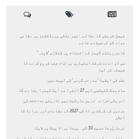
فیصل قریشی کا مطالبہ: غیر ملکی پروڈکشنز پر مقامی
مواد کو ترجیح دی جائے
کامن ویلتھ گیمز کے اختتام پر کھلاڑی ‘لاپتہ’
سی ڈی اے نے کرکٹ اسٹیڈیم پر کام جلد شروع کرنے کا
فیصلہ کر لیا
مشرقی ایشیا ‘بے رحم گرمی’ کی لپیٹ میں
سام سنگ گلیکسی ایس 27 الٹرا سے ایک کیمرا ہٹا دے گا.
امریکی خزانہ نے ین مارکیٹ میں تاریخی مداخلت کی
مردوں کے کرکٹ ورلڈ کپ 2027 کے مقامات اور برانڈ کا
اعلان
نرمل پُرجا سمیت 10 کوہ پیما براڈ پیک پر لاپتہ
وفاقی بورڈ نے نویں جماعت کے نتائج چیک کرنے کا طریقہ