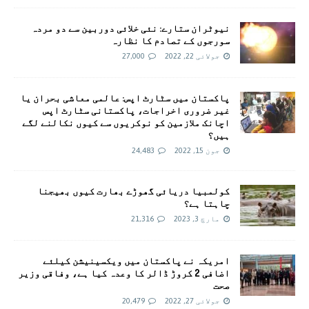
نیوٹران ستارے: نئی خلائی دوربین سے دو مردہ
سورجوں کے تصادم کا نظارہ
جولائی 22, 2022
27,000
پاکستان میں سٹارٹ اپس: عالمی معاشی بحران یا
غیر ضروری اخراجات، پاکستانی سٹارٹ اپس
اچانک ملازمین کو نوکریوں سے کیوں نکالنے لگے
ہیں؟
جون 15, 2022
24,483
کولمبیا دریائی گھوڑے بھارت کیوں بھیجنا
چاہتا ہے؟
مارچ 3, 2023
21,316
امريکہ نے پاکستان میں ویکسینیشن کیلئے
اضافی 2 کروڑ ڈالر کا وعدہ کیا ہے، وفاقی وزیر
صحت
جولائی 27, 2022
20,479