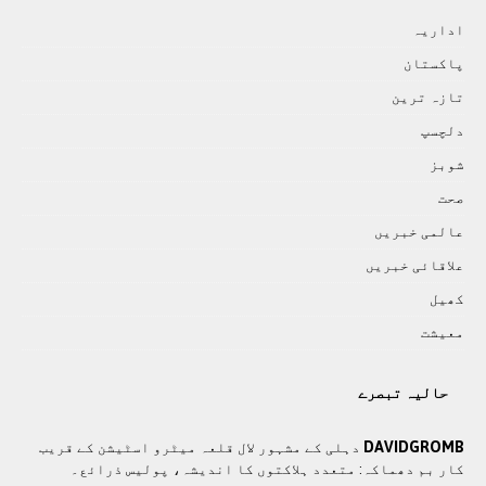
اداريہ
پاکستان
تازہ ترين
دلچسپ
شوبز
صحت
عالمی خبريں
علاقائی خبريں
کھيل
معيشت
حالیہ تبصرے
DAVIDGROMB
دہلی کے مشہور لال قلعہ میٹرو اسٹیشن کے قریب
کار بم دھماکہ: متعدد ہلاکتوں کا انديشہ، پولیس ذرائع۔