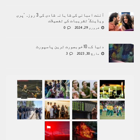
آننت امبانی کی شاہانہ شادی کی 3 روزہ ’پری
ویڈینگ‘ تقریبات کی تفصیلات
فروری 29, 2024
0
دنیا کے 10 خوبصورت ترین پاسپورٹ
مارچ 30, 2023
3