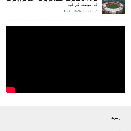
کا فیصلہ کر لیا
اگست 4, 2026
1
زمرے