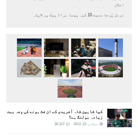
اعلان
نرمل پُرجا سمیت 10 کوہ پیما براڈ پیک پر لاپتہ
کیا شاہین شاہ آفریدی کے ان فٹ ہونے کی وجہ بہت
زیادہ بولنگ ہے؟
جولائی 22, 2022
30,327