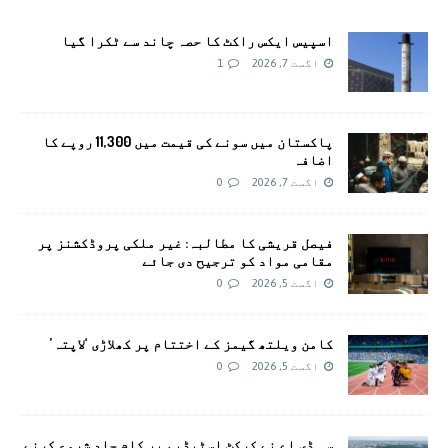
اسپیس ایکس راکٹ کا حصہ چاند سے ٹکرا گیا
اگست 7, 2026
1
پاکستان میں سونے کی قیمت میں 11,300 روپے کا
اضافہ
اگست 7, 2026
0
فیصل قریشی کا مطالبہ: غیر ملکی پروڈکشنز پر
مقامی مواد کو ترجیح دی جائے
اگست 5, 2026
0
کامن ویلتھ گیمز کے اختتام پر کھلاڑی ‘لاپتہ’
اگست 5, 2026
0
سی ڈی اے نے کرکٹ اسٹیڈیم پر کام جلد شروع کرنے