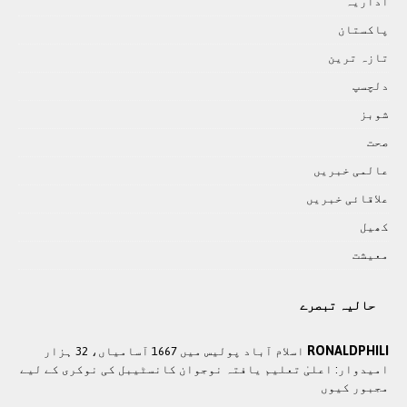
اداريہ
پاکستان
تازہ ترين
دلچسپ
شوبز
صحت
عالمی خبريں
علاقائی خبريں
کھيل
معيشت
حالیہ تبصرے
RONALDPHILI
اسلام آباد پولیس میں 1667 آسامیاں، 32 ہزار
امیدوار: اعلیٰ تعلیم یافتہ نوجوان کانسٹیبل کی نوکری کے لیے
مجبور کیوں