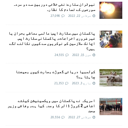
نیوٹران ستارے: نئی خلائی دوربین سے دو مردہ
سورجوں کے تصادم کا نظارہ
جولائی 22, 2022
27,090
پاکستان میں سٹارٹ اپس: عالمی معاشی بحران یا
غیر ضروری اخراجات، پاکستانی سٹارٹ اپس
اچانک ملازمین کو نوکریوں سے کیوں نکالنے لگے
ہیں؟
جون 15, 2022
24,555
کولمبیا دریائی گھوڑے بھارت کیوں بھیجنا
چاہتا ہے؟
مارچ 3, 2023
21,353
امريکہ نے پاکستان میں ویکسینیشن کیلئے
اضافی 2 کروڑ ڈالر کا وعدہ کیا ہے، وفاقی وزیر
صحت
جولائی 27, 2022
20,556