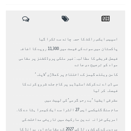
اسپیس ایکس راکٹ کا حصہ چاند سے ٹکرا گیا
پاکستان میں سونے کی قیمت میں 11,300 روپے کا اضافہ
فیصل قریشی کا مطالبہ: غیر ملکی پروڈکشنز پر مقامی
مواد کو ترجیح دی جائے
کامن ویلتھ گیمز کے اختتام پر کھلاڑی ‘لاپتہ’
سی ڈی اے نے کرکٹ اسٹیڈیم پر کام جلد شروع کرنے کا
فیصلہ کر لیا
مشرقی ایشیا ‘بے رحم گرمی’ کی لپیٹ میں
سام سنگ گلیکسی ایس 27 الٹرا سے ایک کیمرا ہٹا دے گا.
امریکی خزانہ نے ین مارکیٹ میں تاریخی مداخلت کی
مردوں کے کرکٹ ورلڈ کپ 2027 کے مقامات اور برانڈ کا