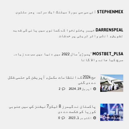
STEPHENMEX
آئی سی سی بورڈ میٹنگ ایک مرتبہ پھر ملتوی
DARRENSPEAL
خیبر پختونخوا کے کسانوں میں پانی کی شدید
تشویش، انڈس واٹر ٹریٹی پر خدشات
MOSTBET_PLSA
’پسوڑی‘ سال 2022 میں دنیا میں سب سے زیادہ
سرچ کیا جانے والا گانا
حج 2024 کے انتظامات مکمل، آپریشن کو حتمی شکل
دے دی گئی
اپریل 19, 2024
2
پاکستان نے گیمرز 8 ٹیکن7 نیشنز کپ میں جنوبی
کوریا کو شکست دے دی
اکتوبر 1, 2023
0