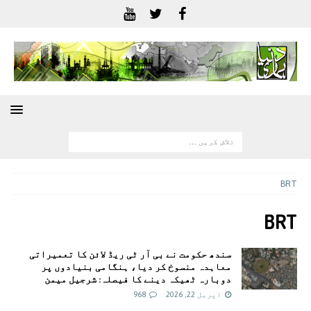
BRT
BRT
سندھ حکومت نے بی آر ٹی ریڈ لائن کا تعمیراتی
معاہدہ منسوخ کر دیا، ہنگامی بنیادوں پر
دوبارہ ٹھیکہ دینے کا فیصلہ: شرجیل میمن
اپریل 22, 2026
968