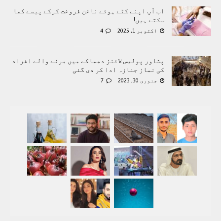
اب آپ اپنے کٹے ہوئے ناخن فروخت کرکے پیسے کما
سکتے ہیں!
اکتوبر 1, 2025
4
پشاور پولیس لائنز دھماکے میں مرنے والے افراد
کی نماز جنازہ ادا کر دی گئی
جنوری 30, 2023
7