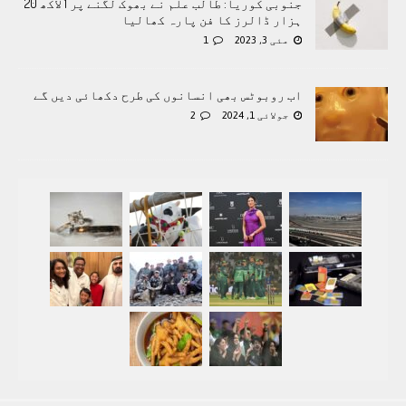
جنوبی کوریا: طالب علم نے بھوک لگنے پر 1 لاکھ 20
ہزار ڈالرز کا فن پارہ کھالیا
مئی 3, 2023
1
اب روبوٹس بھی انسانوں کی طرح دکھائی دیں گے
جولائی 1, 2024
2