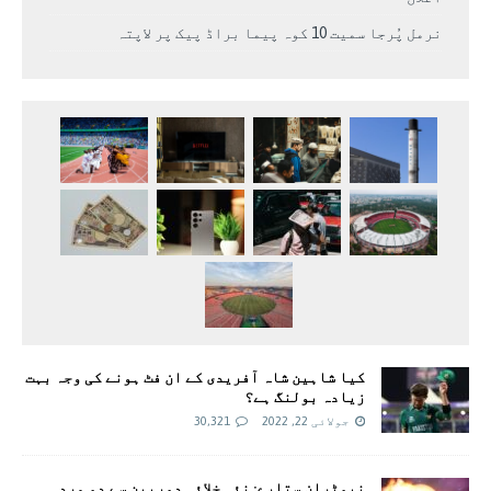
نرمل پُرجا سمیت 10 کوہ پیما براڈ پیک پر لاپتہ
کیا شاہین شاہ آفریدی کے ان فٹ ہونے کی وجہ بہت
زیادہ بولنگ ہے؟
جولائی 22, 2022
30,321
نیوٹران ستارے: نئی خلائی دوربین سے دو مردہ