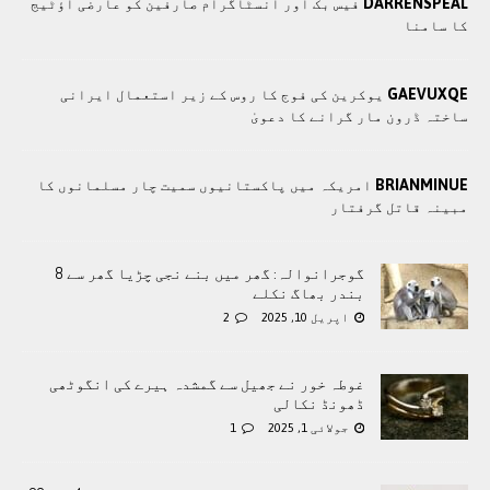
DARRENSPEAL
فیس بک اور انسٹاگرام صارفین کو عارضی آؤٹیج
کا سامنا
GAEVUXQE
یوکرین کی فوج کا روس کے زیر استعمال ایرانی
ساختہ ڈرون مار گرانے کا دعویٰ
BRIANMINUE
امریکہ میں پاکستانیوں سمیت چار مسلمانوں کا
مبینہ قاتل گرفتار
گوجرانوالہ: گھر میں بنے نجی چڑیا گھر سے 8
بندر بھاگ نکلے
اپریل 10, 2025
2
غوطہ خور نے جھیل سے گمشدہ ہیرے کی انگوٹھی
ڈھونڈ نکالی
جولائی 1, 2025
1