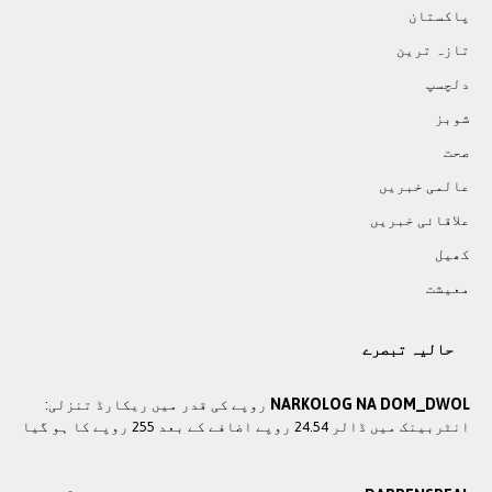
پاکستان
تازہ ترين
دلچسپ
شوبز
صحت
عالمی خبريں
علاقائی خبريں
کھيل
معيشت
حالیہ تبصرے
NARKOLOG NA DOM_DWOL
روپے کی قدر میں ریکارڈ تنزلی:
انٹربینک میں ڈالر 24.54 روپے اضافے کے بعد 255 روپے کا ہو گیا