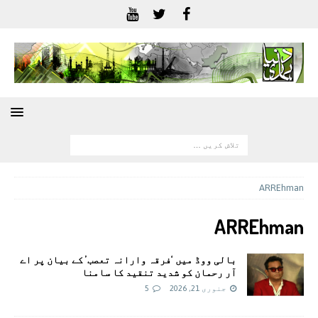
ARREhman
ARREhman
بالی ووڈ میں ‘فرقہ وارانہ تعصب’ کے بیان پر اے
آر رحمان کو شدید تنقید کا سامنا
جنوری 21, 2026
5