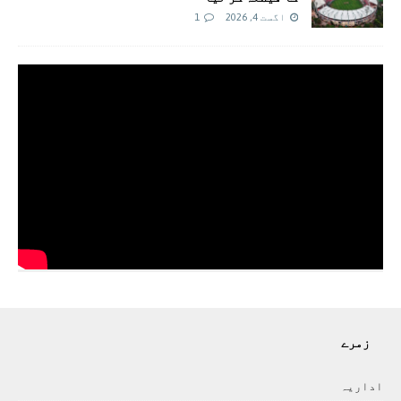
اگست 4, 2026
1
زمرے
اداريہ