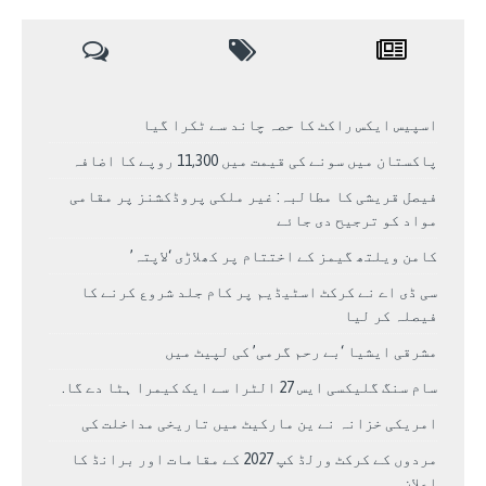
اسپیس ایکس راکٹ کا حصہ چاند سے ٹکرا گیا
پاکستان میں سونے کی قیمت میں 11,300 روپے کا اضافہ
فیصل قریشی کا مطالبہ: غیر ملکی پروڈکشنز پر مقامی
مواد کو ترجیح دی جائے
کامن ویلتھ گیمز کے اختتام پر کھلاڑی ‘لاپتہ’
سی ڈی اے نے کرکٹ اسٹیڈیم پر کام جلد شروع کرنے کا
فیصلہ کر لیا
مشرقی ایشیا ‘بے رحم گرمی’ کی لپیٹ میں
سام سنگ گلیکسی ایس 27 الٹرا سے ایک کیمرا ہٹا دے گا.
امریکی خزانہ نے ین مارکیٹ میں تاریخی مداخلت کی
مردوں کے کرکٹ ورلڈ کپ 2027 کے مقامات اور برانڈ کا
اعلان