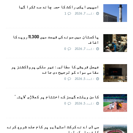
اسپیس ایکس راکٹ کا حصہ چاند سے ٹکرا گیا
اگست 7, 2026
1
پاکستان میں سونے کی قیمت میں 11,300 روپے کا
اضافہ
اگست 7, 2026
0
فیصل قریشی کا مطالبہ: غیر ملکی پروڈکشنز پر
مقامی مواد کو ترجیح دی جائے
اگست 5, 2026
0
کامن ویلتھ گیمز کے اختتام پر کھلاڑی ‘لاپتہ’
اگست 5, 2026
0
سی ڈی اے نے کرکٹ اسٹیڈیم پر کام جلد شروع کرنے
کا فیصلہ کر لیا