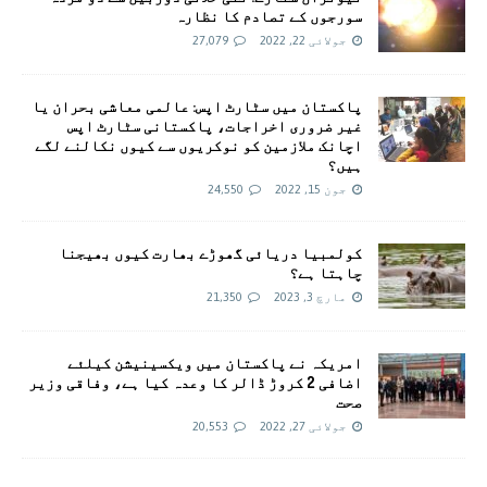
سورجوں کے تصادم کا نظارہ
جولائی 22, 2022
27,079
پاکستان میں سٹارٹ اپس: عالمی معاشی بحران یا
غیر ضروری اخراجات، پاکستانی سٹارٹ اپس
اچانک ملازمین کو نوکریوں سے کیوں نکالنے لگے
ہیں؟
جون 15, 2022
24,550
کولمبیا دریائی گھوڑے بھارت کیوں بھیجنا
چاہتا ہے؟
مارچ 3, 2023
21,350
امريکہ نے پاکستان میں ویکسینیشن کیلئے
اضافی 2 کروڑ ڈالر کا وعدہ کیا ہے، وفاقی وزیر
صحت
جولائی 27, 2022
20,553