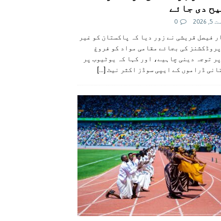
ح دی جائے
 2026
0
 فیصل قریشی نے زور دیا کہ پاکستان کو غیر
پروڈکشنز کی بجائے مقامی مواد کو فروغ
ر توجہ دینی چاہیے، اور کہا کہ یوٹیوب پر
انی ڈراموں کے ایپی سوڈز اکثر نیٹ
[...]