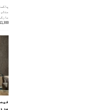
پاکست
منڈی 
مارکیٹ
11,300 روپے کے اضافے کے بعد 4 لاکھ 
فیصل
پروڈ