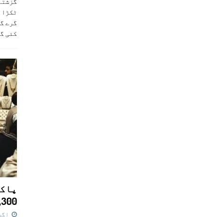
ٹکڑا ب
گرے گا
کئی گ
پاکس
11,300 روپے کا 
اگست 7,