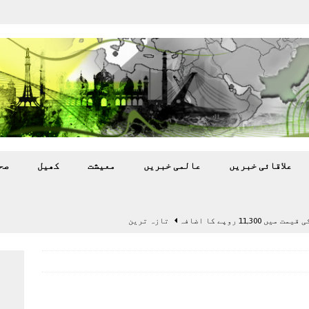
علاقائی خبريں
عالمی خبريں
معيشت
کھيل
صح
11,3 روپے کا اضافہ
تازہ ترين
بہ: غیر ملکی پروڈکشنز پر مقامی مواد کو ترجیح دی جائے
اختتام پر کھلاڑی ‘لاپتہ’
تازہ ترين