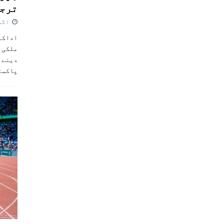
ترجی
اگست 5,
اداکار
ملکی 
دینے پ
پاکست