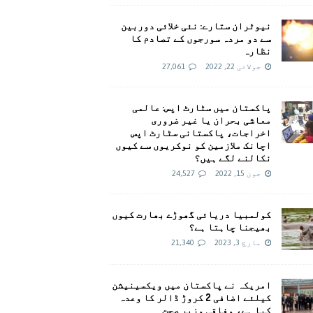
نیوٹران ستارے: نئی خلائی دوربین
سے دو مردہ سورجوں کے تصادم کا
نظارہ
جولائی 22, 2022
27,061
پاکستان میں سٹارٹ اپس: عالمی
معاشی بحران یا غیر ضروری
اخراجات، پاکستانی سٹارٹ اپس
اچانک ملازمین کو نوکریوں سے کیوں
نکالنے لگے ہیں؟
جون 15, 2022
24,527
کولمبیا دریائی گھوڑے بھارت کیوں
بھیجنا چاہتا ہے؟
مارچ 3, 2023
21,340
امريکہ نے پاکستان میں ویکسینیشن
کیلئے اضافی 2 کروڑ ڈالر کا وعدہ
کیا ہے، وفاقی وزیر صحت