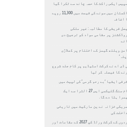
پیس ایکس راکٹ کا حصہ چاند سے ٹکرا گیا
پاکستان میں سونے کی قیمت میں 11,300 روپے
 اضافہ
صل قریشی کا مطالبہ: غیر ملکی
وڈکشنز پر مقامی مواد کو ترجیح دی
ئے
من ویلتھ گیمز کے اختتام پر کھلاڑی
اپتہ’
 ڈی اے نے کرکٹ اسٹیڈیم پر کام جلد شروع
نے کا فیصلہ کر لیا
رقی ایشیا ‘بے رحم گرمی’ کی لپیٹ میں
سام سنگ گلیکسی ایس 27 الٹرا سے ایک
مرا ہٹا دے گا.
ریکی خزانہ نے ین مارکیٹ میں تاریخی
اخلت کی
مردوں کے کرکٹ ورلڈ کپ 2027 کے مقامات اور