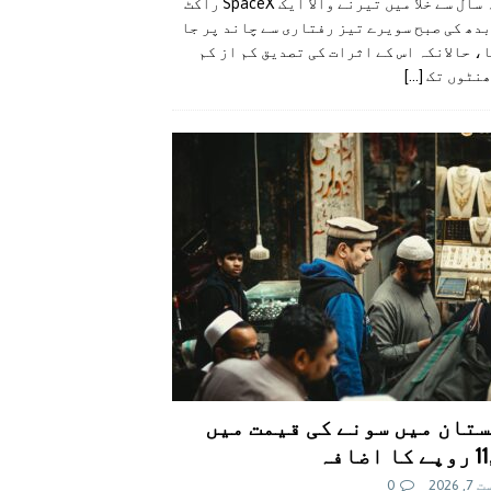
گزشتہ سال سے خلا میں تیرنے والا ایک SpaceX راکٹ
دھ کی صبح سویرے تیز رفتاری سے چاند پر جا
، حالانکہ اس کے اثرات کی تصدیق کم از کم
ھنٹوں تک
[...]
تان میں سونے کی قیمت میں
اضافہ
 2026
0