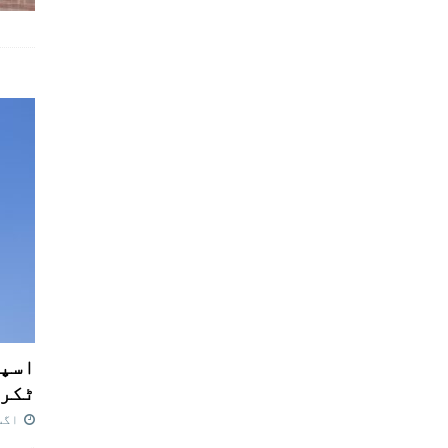
اسپی
ٹکرا
اگست 7,