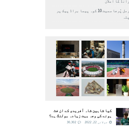
انڈ کا اعلان
نرمل پُرجا سمیت 10 کوہ پیما براڈ پیک پر
پتہ
کیا شاہین شاہ آفریدی کے ان فٹ
ہونے کی وجہ بہت زیادہ بولنگ ہے؟
جولائی 22, 2022
30,302