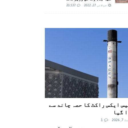
جولائی 27, 2022
20,537
س ایکس راکٹ کا حصہ چاند سے
 گیا
 2026
1