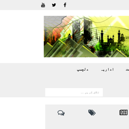
ت
اداريہ
دلچسپ