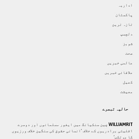
اداريہ
پاکستان
تازہ ترين
دلچسپ
شوبز
صحت
عالمی خبريں
علاقائی خبريں
کھيل
معيشت
حالیہ تبصرے
WILLIAMRIT
چین سنکیانگ میں ایغور مسلمانوں اور دوسرے
اقلیتی برادريوں کے خلاف ’انسانی حقوق کی سنگین خلاف ورزیوں
کا مرتکب‘