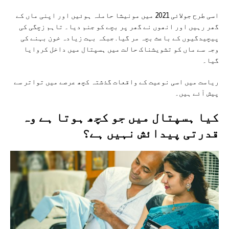
اسی طرح جولائی 2021 میں مونیشا حاملہ ہوئیں اور اپنی ماں کے
گھر رہیں اور انھوں نے گھر پر بچے کو جنم دیا۔ تاہم زچگی کی
پیچیدگیوں کے باعث بچہ مر گیا. جبکہ بہت زیادہ خون بہنے کی
وجہ سے ماں کو تشویشناک حالت میں ہسپتال میں داخل کروایا
گیا۔
ریاست میں اسی نوعیت کے واقعات گذشتہ کچھ عرصے میں تواتر سے
پیش آئے ہیں۔
کیا ہسپتال میں جو کچھ ہوتا ہے وہ
قدرتی پیدائش نہیں ہے؟