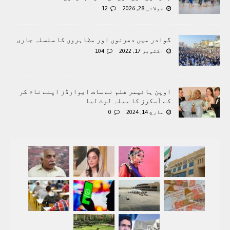
جولائی 28, 2026
12
گوادر میں دھرنوں اور مظاہروں کا سلسلہ جاری
اکتوبر 17, 2022
104
اوپن ہائیمر فلم نے سات ایوارڈز اپنے نام کر
کے آسکرز کا میلہ لوٹ لیا
مارچ 14, 2024
0