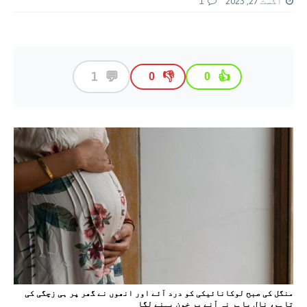
اگست 27, 2023
1
💬
1
👎
👍
0
0
منگل کی صبح لوکانائیکی کو درد آئے اور انھوں نے گھر پر ہی زچگی کی
تاہم، نال باہر نہ آنے پر خون بہنے لگا