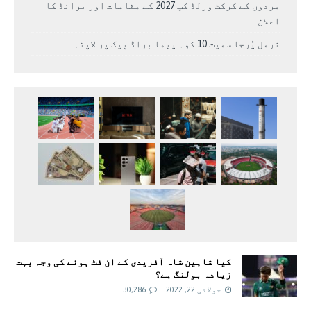
مردوں کے کرکٹ ورلڈ کپ 2027 کے مقامات اور برانڈ کا
اعلان
نرمل پُرجا سمیت 10 کوہ پیما براڈ پیک پر لاپتہ
کیا شاہین شاہ آفریدی کے ان فٹ ہونے کی وجہ بہت
زیادہ بولنگ ہے؟
جولائی 22, 2022
30,286