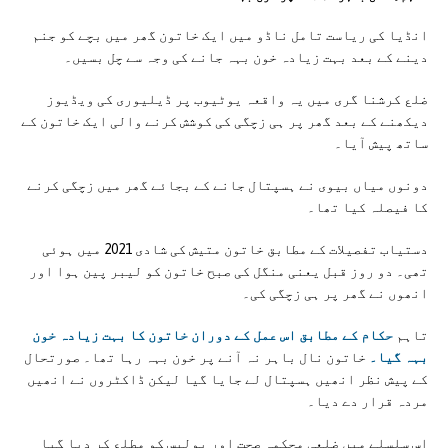
انڈیا کی ریاست تامل ناڈو میں ایک خاتون گھر میں بچے کو جنم
دینے کے بعد بہت زیادہ خون بہہ جانے کی وجہ سے چل بسیں۔
ضلع کرشنا گری میں یہ واقعہ یوٹیوب پر ڈیلیوری کی ویڈیوز
دیکھنے کے بعد گھر پر ہی زچگی کی کوشش کرنے والی ایک خاتون کے
ساتھ پیش آیا۔
دونوں میاں بیوی نے ہسپتال جانے کے بجائے گھر میں زچگی کرنے
کا فیصلہ کیا تھا۔
دستیاب تفصیلات کے مطابق خاتون متیش کی شادی 2021 میں ہوئی
تھی۔ دو روز قبل یعنی منگل کی صبح خاتون کو لیبر پین ہوا اور
انھوں نے گھر پر ہی زچگی کی۔
تاہم
حکام کے مطابق اس عمل کے دوران خاتون کا بہت زیادہ خون
بہہ گیا۔
خاتون نال باہر نہ آنے پر خون بہہ رہا تھا۔ صورتحال
کے پیش نظر انھیں ہسپتال لے جایا گیا لیکن ڈاکٹروں نے انھیں
مردہ قرار دے دیا۔
اس سلسلے میں ضلعی محکمہ صحت اور پولیس کو مطلع کر دیا گیا