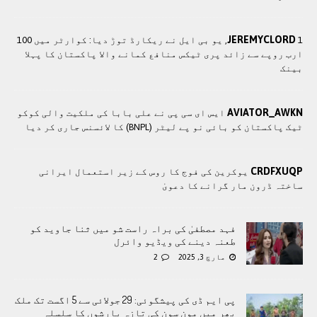
JEREMYCLORD
1, یو بی ایل نے ریکارڈ توڑ دیا: کوارٹر میں 100
ارب روپے سے زائد پری ٹیکس منافع کمانے والا پاکستان کا پہلا
بینک
AVIATOR_AWKN
ایس ای سی پی نے علی بابا کی ملکیت والی کوکو
ٹیک پاکستان کو بائی نو پے لیٹر (BNPL) کا لائسنس جاری کر دیا
CRDFXUQP
یوکرین کی فوج کا روس کے زیر استعمال ایرانی
ساختہ ڈرون مار گرانے کا دعویٰ
فہد مصطفیٰ کی براہ راست شو میں ثنا جاوید کو
طعنہ دینے کی ویڈیو وائرل
مارچ 3, 2025
2
پی ایم ڈی کی پیشگوئی: 29 جولائی سے 5 اگست تک ملک
بھر میں مون سون کی تازہ بارشوں کا سلسلہ