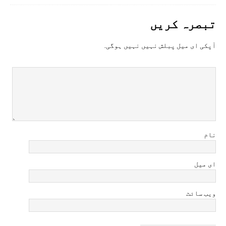
تبصرہ کريں
آپکی ای ميل پبلش نہيں نہيں ہوگی.
نام
ای میل
ویب سائٹ