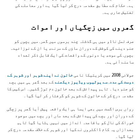
ہے۔ حکام کے مطابق مقدمہ درج کر لیا گیا ہے اور معاملے کی
تفتیش جاری ہے۔
گھروں میں زچگیاں اور اموات
صرف تمل ناڈو میں ہی گذشتہ چند برسوں میں گھر. میں بچوں کو
جنم دینے کی کوشش کے دوران ماؤں کے مرنے، یا ان کے نوزائیدہ
بچوں. کی موت، یا دونوں کے واقعات کی ایک قابل ذکر تعداد
سامنے آئی ہے۔
جولائی 2008 میں کریتیکا نامی
خاتون نے اپنے شوہر اور شوہر کے
دوست کی مدد. سے یوٹیوب ویڈیوز دیکھنے
کے بعد گھر ہی میں بچے
کو جنم دیا۔ تاہم پیدائش کے بعد خاتون دم توڑ گئیں۔ اس کیس کا
مقدمہ درج کر کے خاتون کے شوہر کو گرفتار کر لیا گیا۔
رواں برس اگست میں بھی ایسا ہی ایک واقعہ پیش آیا گھر پر زچگی
کے دوران اور بچے کی پیدائش کے بعد ماں اور بچے میں موجود
خوراک کی نال کو باقاعدہ انداز میں نہیں ہٹایا گیا تاہم
بعدازاں یہ کام ڈاکٹروں نے کیا اور شوہر کے خلاف مقدمہ درج کر
لیا گیا۔