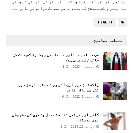
ہیلتھ ورکرز کو آگاہ کیا جاتا ہے اور ان کی نگرانی کی جاتی
ہے۔ پہلی ویکسینیشن کے بعد، باقی فنڈنگ فراہم کی جاتی ہے۔‘
HEALTH
متعلقہ مضامین
سب سے لمبے بالوں کا عالمی ریکارڈ کس ملک کی
خاتون کے پاس ہے؟
دسمبر 4, 2023
1
پاکستان میں ایچ آئی وی کے مثبت کیسز میں
تشویش ناک اضافہ
دسمبر 1, 2022
0
کافی اور میتھی کا استعمال پٹھوں کی مضبوطی
میں مددگار
اپریل 12, 2024
2