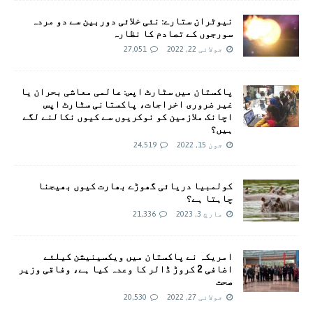
نیوٹران ستارے: نئی خلائی دوربین سے دو مردہ
سورجوں کے تصادم کا نظارہ
جولائی 22, 2022
27,051
پاکستان میں سٹارٹ اپس: عالمی معاشی بحران یا
غیر ضروری اخراجات، پاکستانی سٹارٹ اپس
اچانک ملازمین کو نوکریوں سے کیوں نکالنے لگے
ہیں؟
جون 15, 2022
24,519
کولمبیا دریائی گھوڑے بھارت کیوں بھیجنا
چاہتا ہے؟
مارچ 3, 2023
21,336
امريکہ نے پاکستان میں ویکسینیشن کیلئے
اضافی 2 کروڑ ڈالر کا وعدہ کیا ہے، وفاقی وزیر
صحت
جولائی 27, 2022
20,530