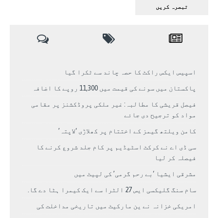
اسپیس ایکس راکٹ کا حصہ چاند سے ٹکرا گیا
پاکستان میں سونے کی قیمت میں 11,300 روپے کا اضافہ
فیصل قریشی کا مطالبہ: غیر ملکی پروڈکشنز پر مقامی
مواد کو ترجیح دی جائے
کامن ویلتھ گیمز کے اختتام پر کھلاڑی ‘لاپتہ’
سی ڈی اے نے کرکٹ اسٹیڈیم پر کام جلد شروع کرنے کا
فیصلہ کر لیا
مشرقی ایشیا ‘بے رحم گرمی’ کی لپیٹ میں
سام سنگ گلیکسی ایس 27 الٹرا سے ایک کیمرا ہٹا دے گا.
امریکی خزانہ نے ین مارکیٹ میں تاریخی مداخلت کی