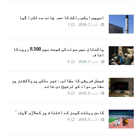
اسپیس ایکس راکٹ کا حصہ چاند سے ٹکرا گیا
اگست 7, 2026
1
پاکستان میں سونے کی قیمت میں 11,300 روپے کا
اضافہ
اگست 7, 2026
0
فیصل قریشی کا مطالبہ: غیر ملکی پروڈکشنز پر
مقامی مواد کو ترجیح دی جائے
اگست 5, 2026
0
کامن ویلتھ گیمز کے اختتام پر کھلاڑی ‘لاپتہ’
اگست 5, 2026
0