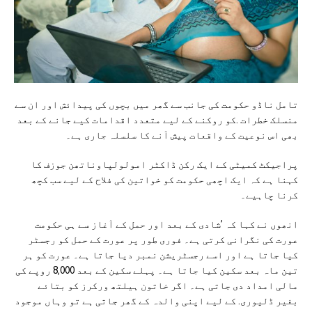
تامل ناڈو حکومت کی جانب سے گھر میں بچوں کی پیدائش اور ان سے
منسلک خطرات .کو روکنے کے لیے متعدد اقدامات کیے جانے کے بعد
بھی اس نوعیت کے واقعات پیش آنے کا سلسلہ جاری ہے۔
پراجیکٹ کمیٹی کے ایک رکن ڈاکٹر امولولپاوناتھن جوزف کا
کہنا ہے کہ ایک اچھی حکومت کو خواتین کی فلاح کے لیے سب کچھ
کرنا چاہیے۔
انھوں نے کہا کہ ’شادی کے بعد اور حمل کے آغاز سے ہی حکومت
عورت کی نگرانی کرتی ہے۔ فوری طور پر عورت کے حمل کو رجسٹر
کیا جاتا ہے اور اسے رجسٹریشن نمبر دیا جاتا ہے۔ عورت کو ہر
تین ماہ بعد سکین کیا جاتا ہے۔ پہلے سکین کے بعد 8,000 روپے کی
مالی امداد دی جاتی ہے۔ اگر خاتون ہیلتھ ورکرز کو بتائے
بغیر ڈلیوری. کے لیے اپنی والدہ کے گھر جاتی ہے تو وہاں موجود