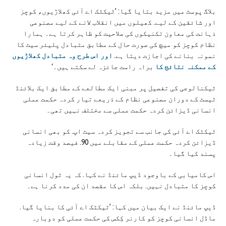
بلاگ پوسٹ میں مزید بتایا گیا: ’ٹیکٹک اے آئی کھلاڑیوں، کوچز
اور شائقین کے لیے. کھیلوں میں انقلاب لانے کے لیے مصنوعی
ذہانت کی معاون تکنیکوں کی صلاحیت کو ظاہر کرتا ہے۔ ہمارا
نظام کوچز کو میچ کی صورت حال کے مطابق متبادل پلیئر سیٹ کا
نمونہ بنانے کی اجازت دیتا ہے.
اور اس طرح وہ متبادل کھلاڑیوں
کے ممکنہ نتائج کا
براہ راست جائزہ لے سکتے ہیں۔‘
ٹیکنالوجی کی تفصیل پر مبنی ایک مطالعے کے مطابق ایک بلائنڈ
ٹیسٹ کے دوران مصنوعی نظام کے ذریعے تیار کردہ حکمت عملی
انسانی ڈیزائن کردہ حکمت عملی سے مختلف نہیں تھی۔
ٹیکٹک اے آئی کی جانب سے تجویز کردہ سیٹ اپ. کو بھی انسانی
ڈیزائن کردہ حکمت عملی کے مقابلے میں 90. فیصد وقت زیادہ
پسند کیا گیا۔
اس کامیابی کے باوجود ڈیپ مائنڈ نے کہا. کہ یہ ٹول انسانی
کوچز کا متبادل نہیں. بلکہ اس کا مقصد ان کی مدد کرنا ہے۔
ڈیپ مائنڈ نے ایک بیان میں کہا: ’ٹیکٹک اے آئی کا بنایا گیا.
ماڈل انسانی کوچز کو کارنر کِکس کی حکمت عملی کو دوبارہ