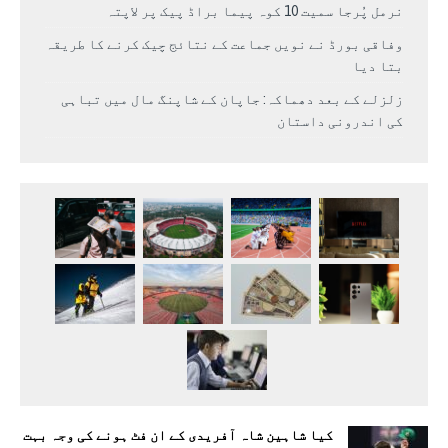
نرمل پُرجا سمیت 10 کوہ پیما براڈ پیک پر لاپتہ
وفاقی بورڈ نے نویں جماعت کے نتائج چیک کرنے کا طریقہ
بتا دیا
زلزلے کے بعد دھماکہ: جاپان کے شاپنگ مال میں تباہی
کی اندرونی داستان
کیا شاہین شاہ آفریدی کے ان فٹ ہونے کی وجہ بہت