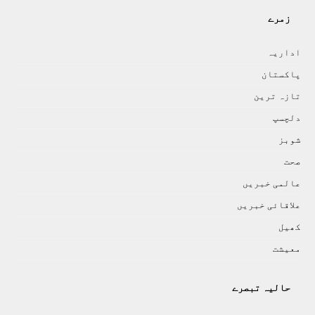
زمرے
اداريہ
پاکستان
تازہ ترين
دلچسپ
شوبز
صحت
عالمی خبريں
علاقائی خبريں
کھيل
معيشت
حالیہ تبصرے