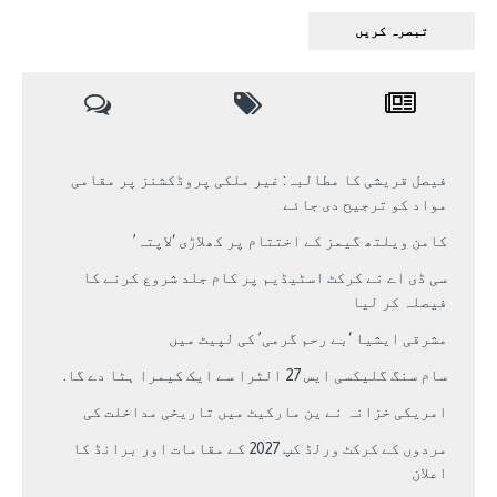
فیصل قریشی کا مطالبہ: غیر ملکی پروڈکشنز پر مقامی
مواد کو ترجیح دی جائے
کامن ویلتھ گیمز کے اختتام پر کھلاڑی ‘لاپتہ’
سی ڈی اے نے کرکٹ اسٹیڈیم پر کام جلد شروع کرنے کا
فیصلہ کر لیا
مشرقی ایشیا ‘بے رحم گرمی’ کی لپیٹ میں
سام سنگ گلیکسی ایس 27 الٹرا سے ایک کیمرا ہٹا دے گا.
امریکی خزانہ نے ین مارکیٹ میں تاریخی مداخلت کی
مردوں کے کرکٹ ورلڈ کپ 2027 کے مقامات اور برانڈ کا
اعلان