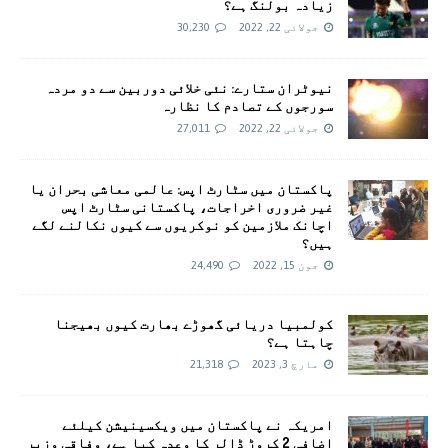
زیادہ بولنگ ہے؟
جولائی 22, 2022
30,230
نیوٹران ستارے: نئی خلائی دوربین سے دو مردہ
سورجوں کے تصادم کا نظارہ
جولائی 22, 2022
27,011
پاکستان میں سٹارٹ اپس: عالمی معاشی بحران یا
غیر ضروری اخراجات، پاکستانی سٹارٹ اپس
اچانک ملازمین کو نوکریوں سے کیوں نکالنے لگے
ہیں؟
جون 15, 2022
24,490
کولمبیا دریائی گھوڑے بھارت کیوں بھیجنا
چاہتا ہے؟
مارچ 3, 2023
21,318
امريکہ نے پاکستان میں ویکسینیشن کیلئے
اضافی 2 کروڑ ڈالر کا وعدہ کیا ہے، وفاقی وزیر