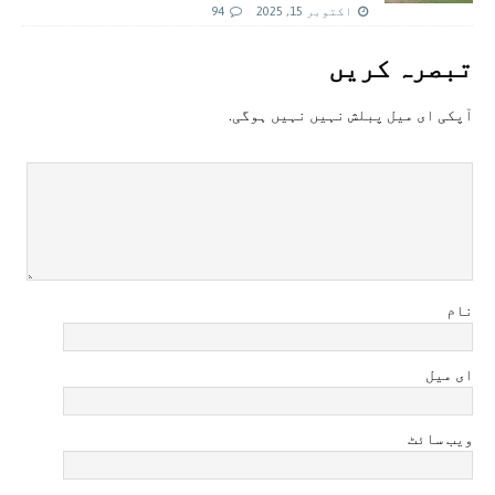
اکتوبر 15, 2025
94
تبصرہ کريں
آپکی ای ميل پبلش نہيں نہيں ہوگی.
نام
ای میل
ویب سائٹ