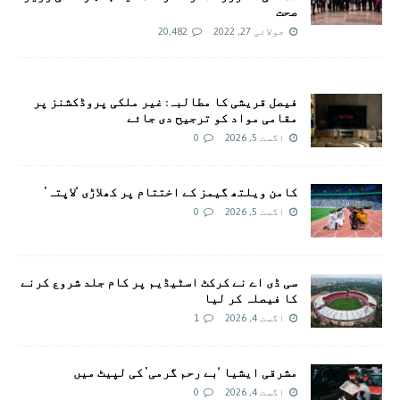
صحت
جولائی 27, 2022
20,482
فیصل قریشی کا مطالبہ: غیر ملکی پروڈکشنز پر
مقامی مواد کو ترجیح دی جائے
اگست 5, 2026
0
کامن ویلتھ گیمز کے اختتام پر کھلاڑی ‘لاپتہ’
اگست 5, 2026
0
سی ڈی اے نے کرکٹ اسٹیڈیم پر کام جلد شروع کرنے
کا فیصلہ کر لیا
اگست 4, 2026
1
مشرقی ایشیا ‘بے رحم گرمی’ کی لپیٹ میں
اگست 4, 2026
0