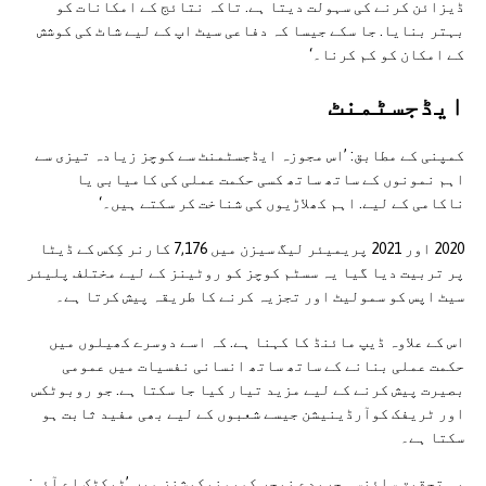
ڈیزائن کرنے کی سہولت دیتا ہے. تاکہ نتائج کے امکانات کو
بہتر بنایا. جا سکے جیسا کہ دفاعی سیٹ اپ کے لیے شاٹ کی کوشش
کے امکان کو کم کرنا۔‘
ایڈجسٹمنٹ
کمپنی کے مطابق: ’اس مجوزہ ایڈجسٹمنٹ سے کوچز زیادہ تیزی سے
اہم نمونوں کے ساتھ ساتھ کسی حکمت عملی کی کامیابی یا
ناکامی کے لیے. اہم کھلاڑیوں کی شناخت کر سکتے ہیں۔‘
2020 اور 2021 پریمیئر لیگ سیزن میں 7,176 کارنر کِکس کے ڈیٹا
پر تربیت دیا گیا یہ سسٹم کوچز کو روٹینز کے لیے مختلف پلیئر
سیٹ اپس کو سمولیٹ اور تجزیہ کرنے کا طریقہ پیش کرتا ہے۔
اس کے علاوہ ڈیپ مائنڈ کا کہنا ہے. کہ اسے دوسرے کھیلوں میں
حکمت عملی بنانے کے ساتھ ساتھ انسانی نفسیات میں عمومی
بصیرت پیش کرنے کے لیے مزید تیار کیا جا سکتا ہے. جو روبوٹکس
اور ٹریفک کوآرڈینیشن جیسے شعبوں کے لیے بھی مفید ثابت ہو
سکتا ہے۔
یہ تحقیق سائنسی جریدے نیچر کمیونیکیشنز میں ’ٹیکٹک اے آئی: