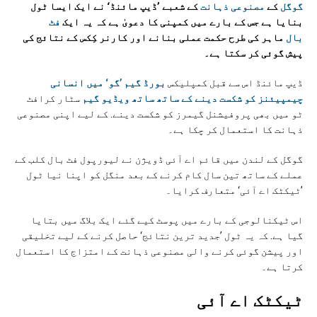
گوگل
کے
مصنوعی ذہانت
کے شعبے ’ڈیپ مائنڈ‘ نے ایک ایسا ٹول
بنایا ہے جس کے بارے میں کمپنی کا دعویٰ ہے کہ یہ ایک
فٹ
بال
ماہر کی طرح حکمت عملی بنانے اور کارنر کِکس کے نتائج کی
پیش گوئی کر سکتا ہے۔
ڈیپ مائنڈ اس سے قبل کمپلیکس
بورڈ گیم ’گو‘ میں انسانی
چیمپیئنز کو شکست دینے کے ساتھ ساتھ ویڈیو گیم
سٹار کرافٹ
ٹو میں بھی پروفیشنل گیمرز کو شکست دینے. کے لیے اپنی مصنوعی
ذہانت کا استعمال کر چکا ہے۔
گوگل کے لندن میں قائم اے آئی ڈویژن نے لیورپول فٹ بال کلب کے
عملے کے ساتھ تین سال کام کرنے کے بعد منگل کو اپنا نیا ٹول
’ٹیکٹک اے آئی‘ متعارف کرایا۔
اس ٹیکنالوجی کے بارے میں پوسٹ کیے گئے ایک بلاگ میں بتایا
گیا ہے. کہ یہ ٹول ’جدید ترین نتائج‘ حاصل کرنے کے لیے تخلیقی
اور پیشن گوئی کرنے والی مصنوعی ذہانت کے امتزاج کا استعمال
کرتا ہے۔
ٹیکٹک اے آئی