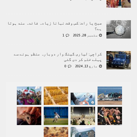
صبح یا رات: کس وقت نہانا زیادہ فائدہ مند ہوتا
ہے؟
ستمبر 28, 2025
1
کراچی: لیاری گینگ وار دوبارہ منظم ہونے سے
پہلے ختم کر دی گئی
مارچ 13, 2024
0