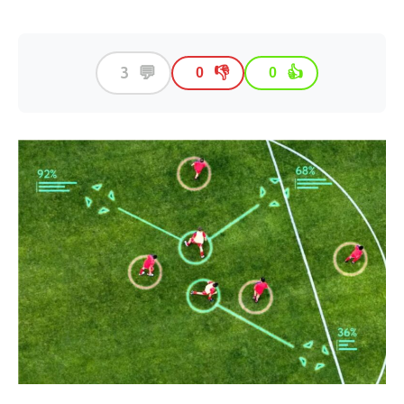
💬
3
👎
👍
0
0