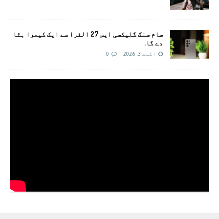
سام سنگ گلیکسی ایس 27 الٹرا سے ایک کیمرا ہٹا
دے گا.
اگست 3, 2026
0