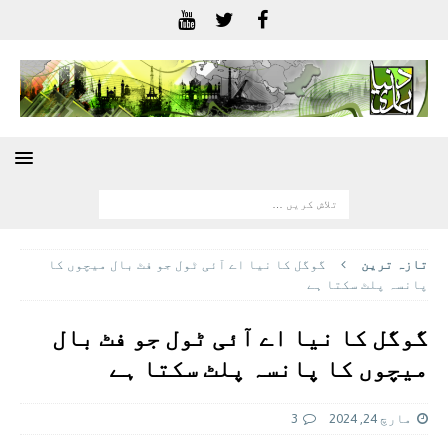
تازہ ترين
گوگل کا نیا اے آئی ٹول جو فٹ بال میچوں کا
پانسہ پلٹ سکتا ہے
گوگل کا نیا اے آئی ٹول جو فٹ بال
میچوں کا پانسہ پلٹ سکتا ہے
مارچ 24, 2024
3