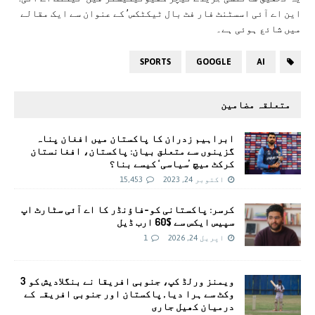
این اے آئی اسسٹنٹ فار فٹ بال ٹیکٹکس’ کے عنوان سے ایک مقالے
میں شائع ہوئی ہے۔
SPORTS
GOOGLE
AI
متعلقہ مضامین
ابراہیم زدران کا پاکستان میں افغان پناہ
گزینوں سے متعلق بیان: پاکستان، افغانستان
کرکٹ میچ ’سیاسی‘ کیسے بنا؟
اکتوبر 24, 2023
15,453
کرسر: پاکستانی کو-فاؤنڈر کا اے آئی سٹارٹ اپ
سپیس ایکس سے $60 ارب ڈیل
اپریل 24, 2026
1
ویمنز ورلڈ کپ، جنوبی افریقا نے بنگلادیش کو 3
وکٹ سے ہرا دیا, پاکستان اور جنوبی افريقہ کے
درميان کھيل جاری