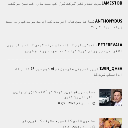
JAMESTOB
سچن تندولکر ’کرکٹ گرل‘ کی بلے بازی کے فین ہو گئے
ANTHONYDUS
کیا شاہین شاہ آفریدی کے ان فٹ ہونے کی وجہ بہت
زیادہ بولنگ ہے؟
PETEREVALA
سندھ: پوليس کے انسدادِ دہشت گردی کے شعبےکو بین
الاقوامی طرز پر اپ گریڈ کرنے کے منصوبے پر کام شروع
1WIN_QHSA
ایپل امریکی صارفین کو AI کیس میں 95 ڈالر تک
ادائیگی کرے گا
سسٹم میں خرابی، ٹیسلا کو 11 لاکھ گاڑیاں واپس
منگوانی پڑ گئیں
ستمبر 22, 2022
0
خلا میں شادی کا تصور، حقیقت کے قریب تر
مئی 18, 2023
1