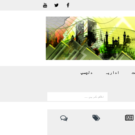
ت
اداريہ
دلچسپ