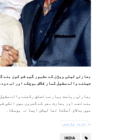
جیتنے والے سشیل کمار قلاش ہوچکے اور اب دودھ
بھارتی ریاست بہار سے تعلق رکھنے والے سشیل 
بنے تھے. اور بھارت بھر کے گھروں میں انکی شہ
میں بدلاؤ. آسکتا تھا لیکن ایسا نہ ہوسکا۔
...
مزید پڑھیں
INDIA