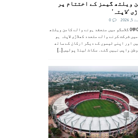
 ویلتھ گیمز کے اختتام پر
ی ‘لاپتہ’
 2026
0
👍0👎0💬0 گلاسگو میں منعقد ہونے والے کامن ویلتھ
یں شرکت کرنے والے متعدد کھلاڑی لاپتہ ہو
ں اور اپنی ٹیموں کے دیگر ارکان کے ساتھ
وطن واپس نہیں گئے۔ سکاٹ لینڈ پولیس
[...]