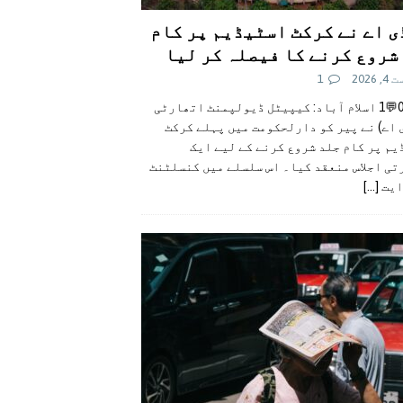
ی اے نے کرکٹ اسٹیڈیم پر کام
شروع کرنے کا فیصلہ کر لیا
 2026
1
👍0👎0💬1 اسلام آباد: کیپیٹل ڈیولپمنٹ اتھارٹی
 اے) نے پیر کو دارلحکومت میں پہلے کرکٹ
م پر کام جلد شروع کرنے کے لیے ایک
تی اجلاس منعقد کیا۔ اس سلسلے میں کنسلٹنٹ
ایت
[...]