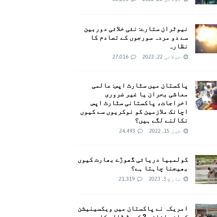
نیوٹران ستارے: نئی خلائی دوربین
سے دو مردہ سورجوں کے تصادم کا
نظارہ
جولائی 22, 2022
27,016
پاکستان میں سٹارٹ اپس: عالمی
معاشی بحران یا غیر ضروری
اخراجات، پاکستانی سٹارٹ اپس
اچانک ملازمین کو نوکریوں سے کیوں
نکالنے لگے ہیں؟
جون 15, 2022
24,493
کولمبیا دریائی گھوڑے بھارت کیوں
بھیجنا چاہتا ہے؟
مارچ 3, 2023
21,319
امريکہ نے پاکستان میں ویکسینیشن
کیلئے اضافی 2 کروڑ ڈالر کا وعدہ