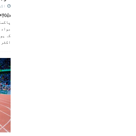
اگست 5,
پاکست
مواد ک
کہ یو
اکثر
]