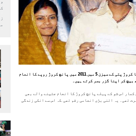
وف
کر
زل
می
بھارتی ٹیلی ویژن کے مشہور گیم شو کون بنے گا کروڑ پتی کے سیزن 5 میں 2011 میں پانچ کروڑ روپے کا انعام
 بیچ کر اپنا گزر بسر کرتے ہیں۔
کمار اس شو کے پہلے پانچ کروڑ کا انعام جتینے والے بھی
رت تھی۔ یہ اتنی بڑی انعامی رقم تھی .کہ اس سے انکی زندگی