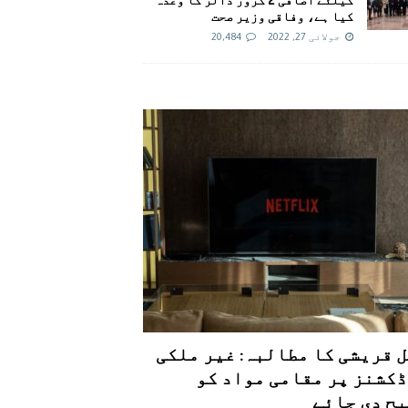
کیا ہے، وفاقی وزیر صحت
جولائی 27, 2022
20,484
 قریشی کا مطالبہ: غیر ملکی
کشنز پر مقامی مواد کو
ح دی جائے