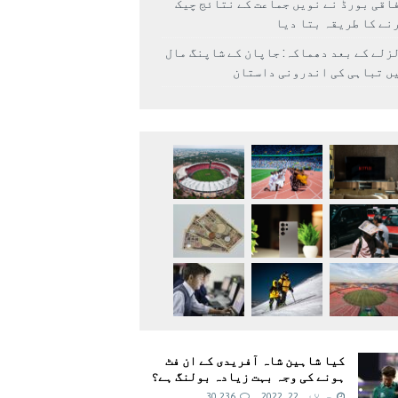
اقی بورڈ نے نویں جماعت کے نتائج چیک
نے کا طریقہ بتا دیا
زلے کے بعد دھماکہ: جاپان کے شاپنگ مال
ں تباہی کی اندرونی داستان
کیا شاہین شاہ آفریدی کے ان فٹ
ہونے کی وجہ بہت زیادہ بولنگ ہے؟
جولائی 22, 2022
30,236