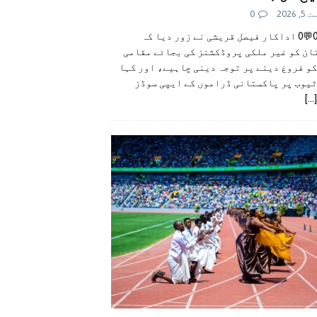
 2026
0
👍0👎0💬0 اداکار فیصل قریشی نے زور دیا کہ
ان کو غیر ملکی پروڈکشنز کی بجائے مقامی
و فروغ دینے پر توجہ دینی چاہیے، اور کہا
ٹیوب پر پاکستانی ڈراموں کے ایپی سوڈز
[...