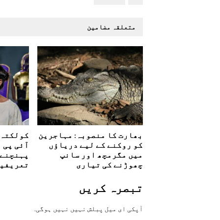
متعلقہ مضامین
بھارت کا منصوبہ: مہاجرین
کولکتہ 
کو روکنے کے لیے دریاؤں
آئی پی ا
میں مگرمچھ اور سانپ
پہنچنے پ
چھوڑنے کی تیاری
تعریفیں
تبصرہ کريں
آپکی ای ميل پبلش نہيں نہيں ہوگی.