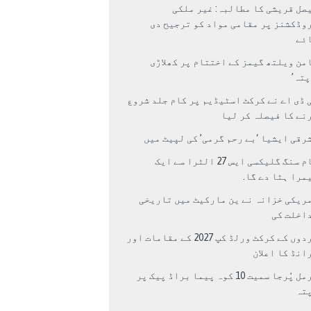
صل قریشی کا مطالبہ: غیر ملکی
وڈکشنز پر مقامی مواد کو ترجیح دی
ئے
من ویلتھ گیمز کے اختتام پر کھلاڑی
اپتہ’
 ڈی اے نے کرکٹ اسٹیڈیم پر کام جلد شروع
نے کا فیصلہ کر لیا
رقی ایشیا ‘بے رحم گرمی’ کی لپیٹ میں
سام سنگ گلیکسی ایس 27 الٹرا سے ایک
مرا ہٹا دے گا.
ریکی خزانہ نے ین مارکیٹ میں تاریخی
اخلت کی
مردوں کے کرکٹ ورلڈ کپ 2027 کے مقامات اور
انڈ کا اعلان
نرمل پُرجا سمیت 10 کوہ پیما براڈ پیک پر
پتہ