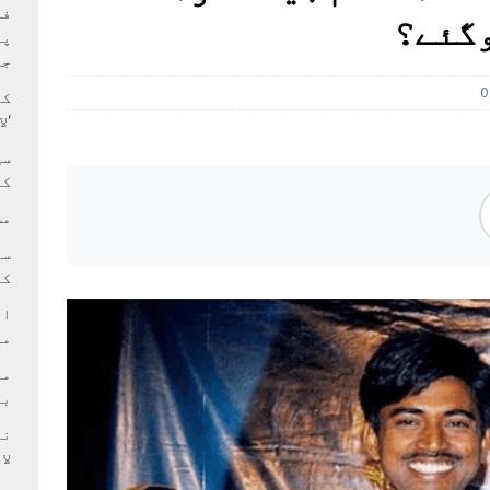
بہ: غیر ملکی پروڈکشنز پر مقامی مواد کو ترجیح دی جائے
فی
وگئے؟
پر
جا
0
کا
‘ل
سی
کر
مش
کی
ام
مد
بر
لا