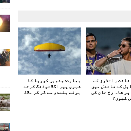
نائٹ رائڈرز کے
بھارت: جنوبی کوریا کا
یل کے فائنل میں
شہری پیراگلائیڈنگ کرتے
ر شاہ رخ خان کی
ہوئے بلندی سے گر کر ہلاک
 کیوں؟