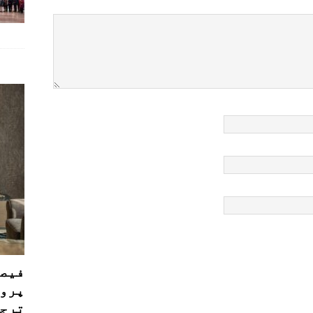
فیصل
پروڈ
ترجی