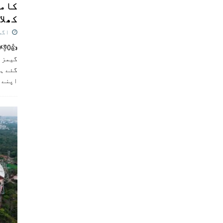
کامن
کھلاڑ
اگست 5,
گیمز م
گئے ہی
اپنے 