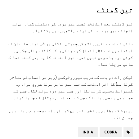
تین گھنٹے
تین گھنٹے بعد ایک شخص تجسس میں مردہ کو دیکھنے گیا۔ اس نے
انجانے میں مردہ سانپ اپنے. ہاتھوں میں پکڑ لیا۔
سانپ نے اسے دائیں ہاتھ کی چھوٹی انگلی پر ڈس لیا۔ خاندان نے
ابتدا میں اسے نظر انداز کر دیا کیونکہ کاٹنے والی جگہ پر
کوئی درد یا سوجن نہیں تھی۔ نیز اہخانہ کا یہ بھی کہنا تھا کہ
سانپ مر چکا تھا۔
لیکن رات دو بجے کے قریب نیوروٹوکسن (زہر جو اعصاب کو متاثر
کرتا ہے) کا اثر اس شخص کے جسم میں ظاہر ہونا شروع ہوا۔ وہ
گھبراہٹ محسوس کرنے لگا اور جسم میں درد ہونے لگا۔ جسم کے
حصے بھی بے حس ہونے لگے جس کے بعد اسے ہسپتال لے جایا گیا۔
رپورٹ کے مطابق یہ شخص زندہ بچ گیا اور اسے صحت یاب ہونے میں
چھ دن لگے۔
INDIA
COBRA