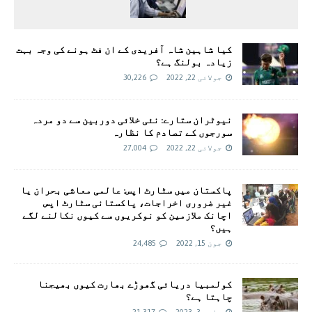
کیا شاہین شاہ آفریدی کے ان فٹ ہونے کی وجہ بہت
زیادہ بولنگ ہے؟
جولائی 22, 2022
30,226
نیوٹران ستارے: نئی خلائی دوربین سے دو مردہ
سورجوں کے تصادم کا نظارہ
جولائی 22, 2022
27,004
پاکستان میں سٹارٹ اپس: عالمی معاشی بحران یا
غیر ضروری اخراجات، پاکستانی سٹارٹ اپس
اچانک ملازمین کو نوکریوں سے کیوں نکالنے لگے
ہیں؟
جون 15, 2022
24,485
کولمبیا دریائی گھوڑے بھارت کیوں بھیجنا
چاہتا ہے؟
مارچ 3, 2023
21,317