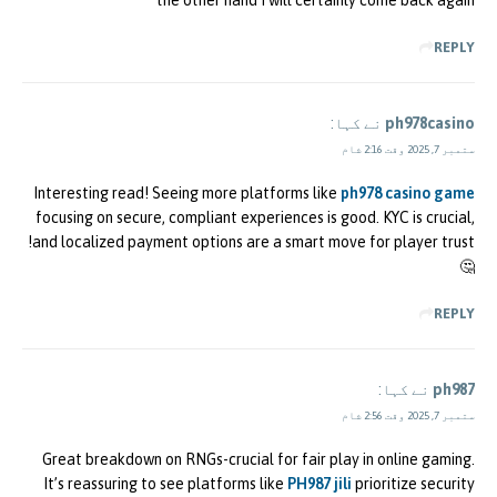
the other hand I will certainly come back again
REPLY
ph978casino
نے کہا:
ستمبر 7, 2025 وقت 2:16 شام
Interesting read! Seeing more platforms like
ph978 casino game
focusing on secure, compliant experiences is good. KYC is crucial,
and localized payment options are a smart move for player trust!
🤔
REPLY
ph987
نے کہا:
ستمبر 7, 2025 وقت 2:56 شام
Great breakdown on RNGs-crucial for fair play in online gaming.
It’s reassuring to see platforms like
PH987 jili
prioritize security