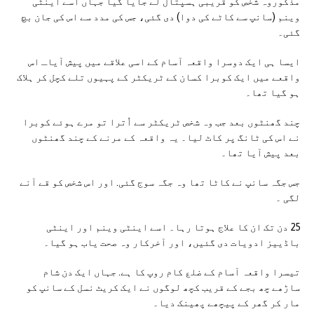
مذکوروہ شخص کو قریبی ہسپتال لے جایا گیا جہاں اسے اینٹی
وینم (سانپ سے کاٹے کی دوا) دی گئی، جس کی مدد سے اس کی جان بچ
گئی۔
ایسا ہی ایک دوسرا واقعہ آسام کے اسی علاقے میں پیش آیاـ اس
واقعے میں ایک کوبرا کسان کے ٹریکٹر کے پہیوں تلے کچل کر ہلاک
ہو گیا تھا۔
چند گھنٹوں بعد جب وہ شخص ٹریکٹر سے اُترا تو مرے ہوئے کوبرا
نے اس کی ٹانگ پر کاٹ لیا۔ یہ واقعہ کے مرنے کے چند گھنٹوں
بعد پیش آیا تھا۔
جس جگہ سانپ نے کاٹا تھا وہ جگہ سوج گئی. اور اس شخص کو قے آنے
لگی ۔
25 دن تک ان کا علاج ہوتا رہا۔ اسے اینٹی وینم اور اینٹی
باڈییز ادویات دی گئیں، اور آخرکار وہ صحت یاب ہو گیا۔
تیسرا واقعہ آسام کے ضلع کام روپ کا ہے. جہاں ایک دن شام
ساڑھے چھ بجے کے قریب کچھ لوگوں نے ایک کریٹ نسل کے سانپ کو
مار کر گھر کے پیچھے پھینک دیا۔