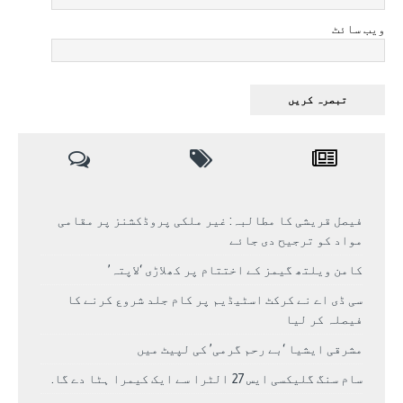
ویب سائٹ
فیصل قریشی کا مطالبہ: غیر ملکی پروڈکشنز پر مقامی
مواد کو ترجیح دی جائے
کامن ویلتھ گیمز کے اختتام پر کھلاڑی ‘لاپتہ’
سی ڈی اے نے کرکٹ اسٹیڈیم پر کام جلد شروع کرنے کا
فیصلہ کر لیا
مشرقی ایشیا ‘بے رحم گرمی’ کی لپیٹ میں
سام سنگ گلیکسی ایس 27 الٹرا سے ایک کیمرا ہٹا دے گا.