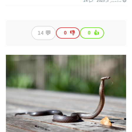
ستمبر 5, 2025
14
💬
14
👎
👍
0
0