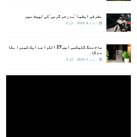
مشرقی ایشیا ‘بے رحم گرمی’ کی لپیٹ میں
اگست 4, 2026
0
سام سنگ گلیکسی ایس 27 الٹرا سے ایک کیمرا ہٹا
دے گا.
اگست 3, 2026
0