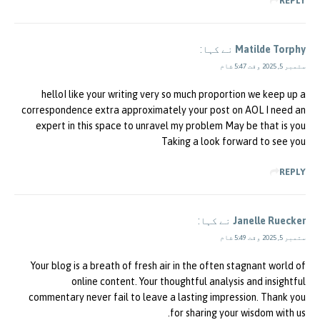
REPLY
Matilde Torphy
نے کہا:
ستمبر 5, 2025 وقت 5:47 شام
helloI like your writing very so much proportion we keep up a
correspondence extra approximately your post on AOL I need an
expert in this space to unravel my problem May be that is you
Taking a look forward to see you
REPLY
Janelle Ruecker
نے کہا:
ستمبر 5, 2025 وقت 5:49 شام
Your blog is a breath of fresh air in the often stagnant world of
online content. Your thoughtful analysis and insightful
commentary never fail to leave a lasting impression. Thank you
for sharing your wisdom with us.