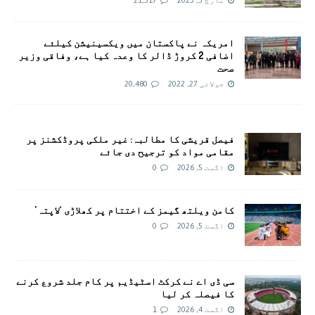
امريکہ نے پاکستان میں ویکسینیشن کیلئے
اضافی 2 کروڑ ڈالر کا وعدہ کیا ہے، وفاقی وزیر
صحت
جولائی 27, 2022
20,480
فیصل قریشی کا مطالبہ: غیر ملکی پروڈکشنز پر
مقامی مواد کو ترجیح دی جائے
اگست 5, 2026
0
کامن ویلتھ گیمز کے اختتام پر کھلاڑی ‘لاپتہ’
اگست 5, 2026
0
سی ڈی اے نے کرکٹ اسٹیڈیم پر کام جلد شروع کرنے
کا فیصلہ کر لیا
اگست 4, 2026
1