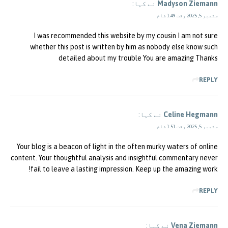
Madyson Ziemann
نے کہا:
ستمبر 5, 2025 وقت 1:49 شام
I was recommended this website by my cousin I am not sure
whether this post is written by him as nobody else know such
detailed about my trouble You are amazing Thanks
REPLY
Celine Hegmann
نے کہا:
ستمبر 5, 2025 وقت 1:51 شام
Your blog is a beacon of light in the often murky waters of online
content. Your thoughtful analysis and insightful commentary never
fail to leave a lasting impression. Keep up the amazing work!
REPLY
Vena Ziemann
نے کہا: