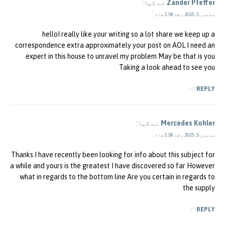
Zander Pfeffer
نے کہا:
ستمبر 5, 2025 وقت 1:58 شام
helloI really like your writing so a lot share we keep up a
correspondence extra approximately your post on AOL I need an
expert in this house to unravel my problem May be that is you
Taking a look ahead to see you
REPLY
Mercedes Kohler
نے کہا:
ستمبر 5, 2025 وقت 1:58 شام
Thanks I have recently been looking for info about this subject for
a while and yours is the greatest I have discovered so far However
what in regards to the bottom line Are you certain in regards to
the supply
REPLY