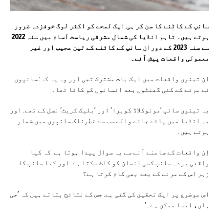
سانپ کے کاٹنے کا سن کر ہی ایک لمحے کو اکثر لوگ خوفزدہ ضرور
ہوتے ہیں۔ تاہم انڈیا کی شمال مشرقی ریاست آسام میں سنہ 2022
سے سنہ 2023 کے دوران سانپ کے کاٹنے کے تین عجیب اور غیر
معمولی واقعات پیش آئے۔
ان تینوں واقعات میں ایک بات مشترک تھی اور وہ یہ کہ: سانپوں
نے مرنے کے کئی گھنٹوں بعد انسانوں کو کاٹا تھا۔
یہ تینوں سانپ ’مونوکلاڈ کوبرا‘ اور ’بلیک کریٹ‘ نسل کے تھے. اور
یہ انڈیا میں پائے جانے والے سب سے خطرناک سانپوں میں شمار
ہوتے ہیں۔
اِن واقعات کے سامنے آنے سے یہ سوال پیدا ہوتا ہے. کہ کیا
واقعی مردہ سانپ کسی انسان کو کاٹ سکتا ہے. اور کیا سانپ کا
زہر اس کے مرنے کے بعد بھی کام کرتا ہے؟
اس موضوع پر ایک تحقیق کی گئی ہے. جس کے نتائج بتاتے ہیں کہ ’جی
ہاں، ایسا ممکن ہے۔‘