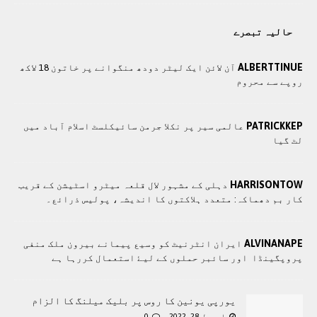
حالیہ تبصرے
ALBERTTINUE
آن لائن ایک لیٹر دودھ منگوانے پر خاتون 18 لاکھ
روپے سے محروم
PATRICKKEP
عالمی سیر پر نکلا جرمن سائیکلسٹ اسلام آباد میں
لٹ گیا
HARRISONTOW
دہلی کے مشہور لال قلعہ میٹرو اسٹیشن کے قریب
کار بم دھماکہ: متعدد ہلاکتوں کا انديشہ، پولیس ذرائع۔
ALVINANAPE
ايران انٹرنيٹ کو وسيع پيمانے بيرون ملک منفی
پروپگينڈا اور سائبر حملوں کے ليۓ استعمال کررہا ہے
یورپی یونین کا روس پر بلیک میلنگ کا الزام
اپریل 28, 2022
0