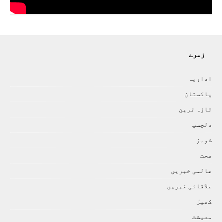
زمرے
اداريہ
پاکستان
تازہ ترين
دلچسپ
شوبز
صحت
عالمی خبريں
علاقائی خبريں
کھيل
معيشت