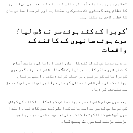
تحقیق میں یہ سامنے آیا کہ سانپ کے مرنے کے بعد بھی اس کا زہر
کا نظام چند گھنٹوں تک متحرک رہ سکتا ہے اور اس سے انسانی جان
کا خطرہ لاحق ہو سکتا ہے۔
’کوبرا کے کٹے ہوئے سر نے ڈس لیا‘:
مرے ہوئے سانپوں کے کاٹنے کے
واقعات
مرے ہوئے سانپ کے کاٹنے کا ایک واقعہ انڈیا کی ریاست آسام
کےضلع شیو ساگر کا ہے. جہاں ایک 45 سالہ شخص نے اپنے گھر میں
کوبرا سانپ کو مرغیوں پر حملہ کرتے دیکھا۔ اپنی مرغیاں
بچانے کے لیے اُس شخص نے سانپ کو مار دیا اور اس کا سر اس کے دھڑ
سے علیحدہ کر دیا۔
بعد میں جب اس شخص نے مرے ہوئے سانپ کو ٹھکانے لگانے کی کوشش
کی تو سانپ کے سر نے اسے ہاتھ کے انگوٹھے میں کاٹ لیا۔ ابتدا
میں اُس شخص کا انگوٹھا کالا ہو گیا، اس سے شدید درد ہوا جو
بڑھتے بڑھتے کندھوں تک پہنچ گیا۔