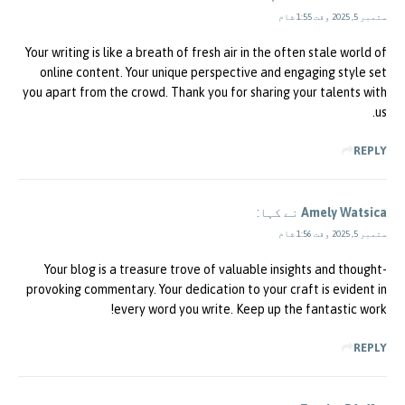
ستمبر 5, 2025 وقت 1:55 شام
Your writing is like a breath of fresh air in the often stale world of
online content. Your unique perspective and engaging style set
you apart from the crowd. Thank you for sharing your talents with
us.
REPLY
Amely Watsica
نے کہا:
ستمبر 5, 2025 وقت 1:56 شام
Your blog is a treasure trove of valuable insights and thought-
provoking commentary. Your dedication to your craft is evident in
every word you write. Keep up the fantastic work!
REPLY