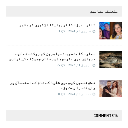
متعلقہ مضامین
ثانیہ مرزا کا نوبیاہتا لڑکیوں کو مشورہ
جنوری 23, 2024
3
بھارت کا منصوبہ: مہاجرین کو روکنے کے لیے
دریاؤں میں مگرمچھ اور سانپ چھوڑنے کی تیاری
اپریل 11, 2026
55
فحش فلمیں کیس میں شلپا کے نام کے استعمال پر
راج کندرا پھٹ پڑے
دسمبر 18, 2024
0
14 COMMENTS