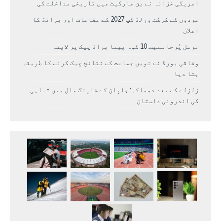
امریکی خزانہ نے ین مارکیٹ میں تاریخی مداخلت کی
مردوں کے کرکٹ ورلڈ کپ 2027 کے مقامات اور برانڈ کا
اعلان
نرمل پُرجا سمیت 10 کوہ پیما براڈ پیک پر لاپتہ
وفاقی بورڈ نے نویں جماعت کے نتائج چیک کرنے کا طریقہ
بتا دیا
زلزلے کے بعد دھماکہ: جاپان کے شاپنگ مال میں تباہی
کی اندرونی داستان