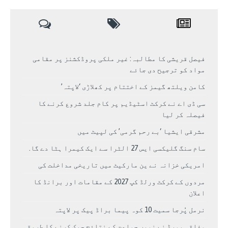
فیصل قریشی کا مطالبہ: غیر ملکی پروڈکشنز پر مقامی
مواد کو ترجیح دی جائے
کامن ویلتھ گیمز کے اختتام پر کھلاڑی ‘لاپتہ’
سی ڈی اے نے کرکٹ اسٹیڈیم پر کام جلد شروع کرنے کا
فیصلہ کر لیا
مشرقی ایشیا ‘بے رحم گرمی’ کی لپیٹ میں
سام سنگ گلیکسی ایس 27 الٹرا سے ایک کیمرا ہٹا دے گا.
امریکی خزانہ نے ین مارکیٹ میں تاریخی مداخلت کی
مردوں کے کرکٹ ورلڈ کپ 2027 کے مقامات اور برانڈ کا
اعلان
نرمل پُرجا سمیت 10 کوہ پیما براڈ پیک پر لاپتہ
وفاقی بورڈ نے نویں جماعت کے نتائج چیک کرنے کا طریقہ