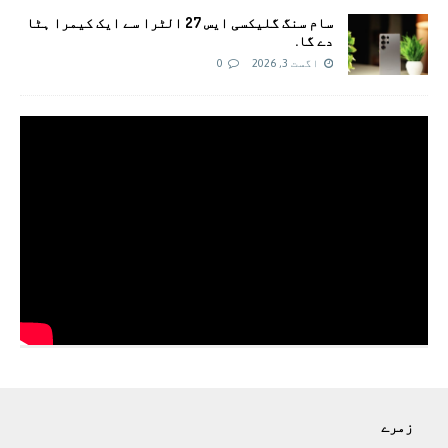
سام سنگ گلیکسی ایس 27 الٹرا سے ایک کیمرا ہٹا
دے گا.
اگست 3, 2026
0
زمرے