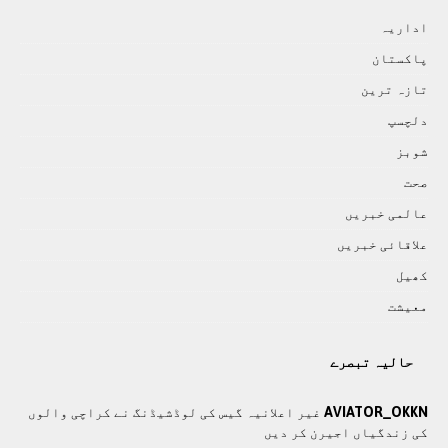
اداريہ
پاکستان
تازہ ترين
دلچسپ
شوبز
صحت
عالمی خبريں
علاقائی خبريں
کھيل
معيشت
حالیہ تبصرے
AVIATOR_OKKN
غیر اعلانیہ گیس کی لوڈشیڈنگ نے کراچی والوں
کی زندگیاں اجیرن کر دیں