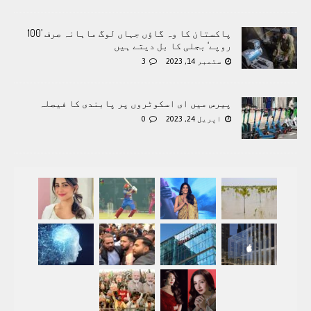
پاکستان کا وہ گاؤں جہاں لوگ ماہانہ صرف ’100
روپے‘ بجلی کا بل دیتے ہیں
ستمبر 14, 2023
3
پیرس میں ای اسکوٹروں پر پابندی کا فیصلہ
اپریل 24, 2023
0