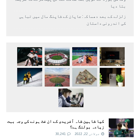
بتا دیا
زلزلے کے بعد دھماکہ: جاپان کے شاپنگ مال میں تباہی
کی اندرونی داستان
کیا شاہین شاہ آفریدی کے ان فٹ ہونے کی وجہ بہت
زیادہ بولنگ ہے؟
جولائی 22, 2022
30,241