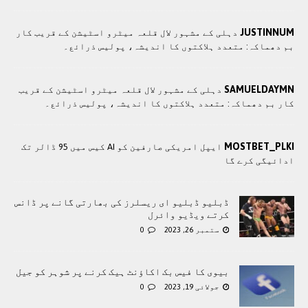
JUSTINNUM
دہلی کے مشہور لال قلعہ میٹرو اسٹیشن کے قریب کار
بم دھماکہ: متعدد ہلاکتوں کا انديشہ، پولیس ذرائع۔
SAMUELDAYMN
دہلی کے مشہور لال قلعہ میٹرو اسٹیشن کے قریب
کار بم دھماکہ: متعدد ہلاکتوں کا انديشہ، پولیس ذرائع۔
MOSTBET_PLKI
ایپل امریکی صارفین کو AI کیس میں 95 ڈالر تک
ادائیگی کرے گا
ڈبلیو ڈبلیو ای ریسلرز کی بھارتی گانے پر ڈانس
کرتے ویڈیو وائرل
ستمبر 26, 2023
0
بیوی کا فیس بک اکاؤنٹ ہیک کرنے پر شوہر کو جیل
جولائی 19, 2023
0