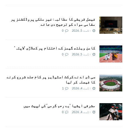
فیصل قریشی کا مطالبہ: غیر ملکی پروڈکشنز پر
مقامی مواد کو ترجیح دی جائے
اگست 5, 2026
0
کامن ویلتھ گیمز کے اختتام پر کھلاڑی ‘لاپتہ’
اگست 5, 2026
0
سی ڈی اے نے کرکٹ اسٹیڈیم پر کام جلد شروع کرنے
کا فیصلہ کر لیا
اگست 4, 2026
1
مشرقی ایشیا ‘بے رحم گرمی’ کی لپیٹ میں
اگست 4, 2026
0