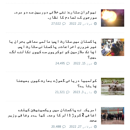
نیوٹران ستارے: نئی خلائی دوربین سے دو مردہ
سورجوں کے تصادم کا نظارہ
جولائی 22, 2022
27,022
پاکستان میں سٹارٹ اپس: عالمی معاشی بحران یا
غیر ضروری اخراجات، پاکستانی سٹارٹ اپس
اچانک ملازمین کو نوکریوں سے کیوں نکالنے لگے
ہیں؟
جون 15, 2022
24,495
کولمبیا دریائی گھوڑے بھارت کیوں بھیجنا
چاہتا ہے؟
مارچ 3, 2023
21,321
امريکہ نے پاکستان میں ویکسینیشن کیلئے
اضافی 2 کروڑ ڈالر کا وعدہ کیا ہے، وفاقی وزیر
صحت
جولائی 27, 2022
20,488