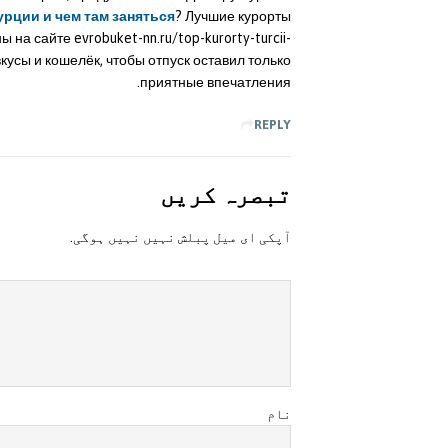
урции и чем там заняться
? Лучшие курорты
 на сайте evrobuket-nn.ru/top-kurorty-turcii-
кусы и кошелёк, чтобы отпуск оставил только
приятные впечатления.
REPLY
تبصرہ کريں
آپکی ای ميل پبلش نہيں نہيں ہوگی.
نام