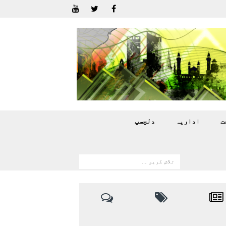
ت
اداريہ
دلچسپ