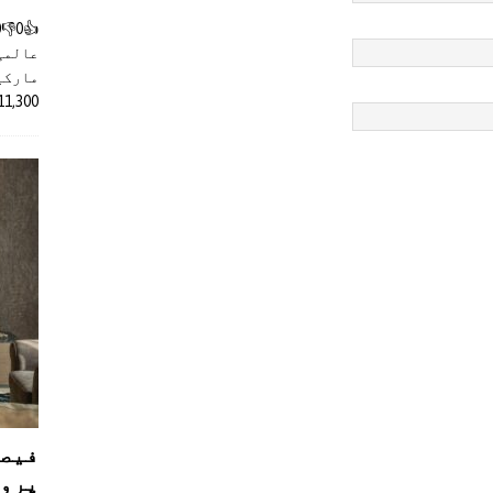
عالمی
مارکیٹ
11,300 روپے کے اضافے کے بعد 4 لا
فیصل
پروڈ