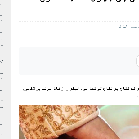
سٹیڈیم پر کام جلد شروع کرنے کا فیصلہ کر لیا
پاکستان
اس
 حصہ چاند سے ٹکرا گیا
تازہ ترين
کا
چسپ
3
فی
پر
جا
کا
‘ل
سی
کر
 نے نکاح پر نکاح تو کیا ہی، لیکن راز فاش ہونے پر لاکھوں
مش
۔
کی
ام
مد