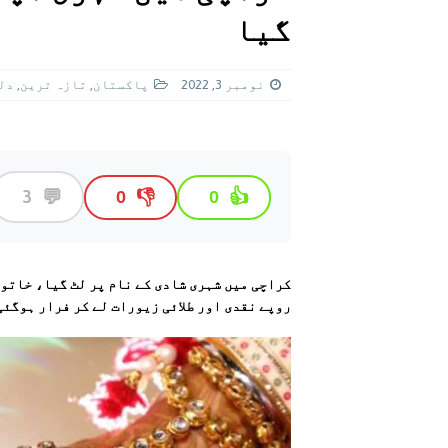
[ اگست 4, 2026 ]
سی ڈی اے نے کرکٹ ا
گیا
[ اگست 7, 2026 ]
اسپیس ایکس راکٹ کا
نومبر 3, 2022
پاکستان
,
تازہ ترين
,
دل
💬
3
👎
👍
0
0
کراچی میں شہری شادی کے نام پر لٹ گیا، خاتون
روپے نقدی اور طلائی زیورات لے کر فرار ہوگئی