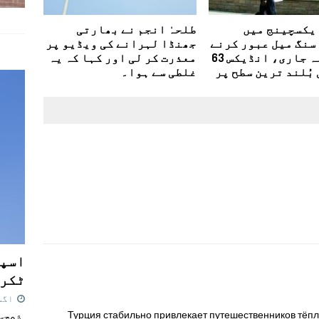
یکسچینج میں
طلحہٰ انجم نے بھارتی
سنگ میل عبور کرنے
جھنڈا لہرانے کی ویڈیو پر
کا سلسلہ جاری، انڈیکس 63
معذرت کر لی اور کہا کہ یہ
بُلند ترین سطح پر
غلطی سے ہوا۔
اسپی
ٹکرا
اگست 7,
Турция стабильно привлекает путешественников тёп