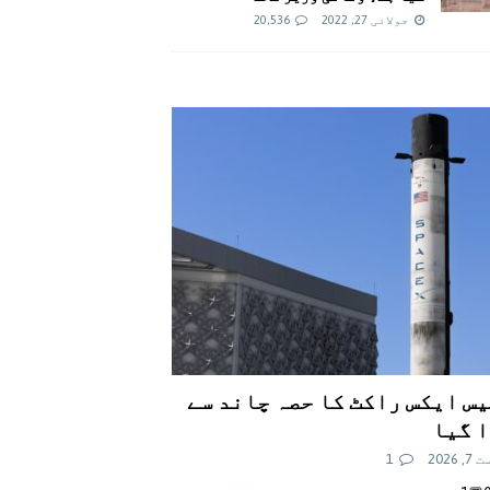
جولائی 27, 2022
20,536
س ایکس راکٹ کا حصہ چاند سے
 گیا
 2026
1