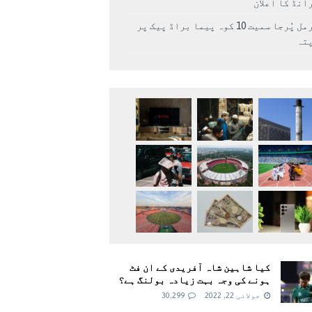
انڈ کا اعلان
نرمل پُرجا سمیت 10 کوہ پیما براڈ پیک پر
پتہ
کیا شاہین شاہ آفریدی کے ان فٹ
ہونے کی وجہ بہت زیادہ بولنگ ہے؟
جولائی 22, 2022
30,299