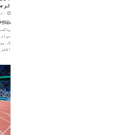
ترجی
اگست 5,
پاکست
مواد ک
کہ یو
اکثر
]