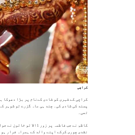
کراچی
کراچی کے شہری کو شادی کےنام پر بڑا دھوکا ہو
پسند کی شادی کی۔ چند ہی ماہ گزرے تو شوہر کے 
تھی۔
نقدی چوری کرکے اپنے والد کے ہمراہ فرار ہو گ