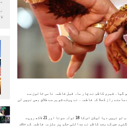
بر
لا
 گیا۔ شہری کاظم نے چار ماہ قبل فاطمہ نامی خاتون سے
سامنے راز کھلا کہ فاطمہ۔ نے پہلے شوہر سے طلاق بھی نہیں لی
کاظم نے جب فاطمہ پر زور ڈالا تو خاتون نے جواب تو نہیں دیا لیکن اس کا 18 تولہ سونا اور 21 لاکھ روپے
ئی، جس کے بعد کاظم نے عدالتی حکم پر ملزمہ فاطمہ کے خلاف