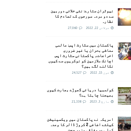
نیوٹران ستارے: نئی خلائی دوربین
سے دو مردہ سورجوں کے تصادم کا
نظارہ
جولائی 22, 2022
27,060
پاکستان میں سٹارٹ اپس: عالمی
معاشی بحران یا غیر ضروری
اخراجات، پاکستانی سٹارٹ اپس
اچانک ملازمین کو نوکریوں سے کیوں
نکالنے لگے ہیں؟
جون 15, 2022
24,527
کولمبیا دریائی گھوڑے بھارت کیوں
بھیجنا چاہتا ہے؟
مارچ 3, 2023
21,338
امريکہ نے پاکستان میں ویکسینیشن
کیلئے اضافی 2 کروڑ ڈالر کا وعدہ
کیا ہے، وفاقی وزیر صحت