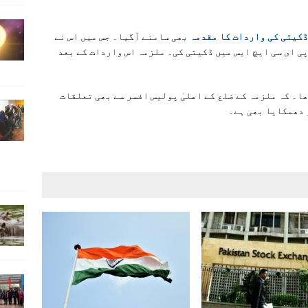
ڈکیتی کی واردات کا مقدمہ
بھی سامنے آگیا۔ جس میں اس نے
ی ای سی ایچ ایس میں ڈکیتی کی۔ ملزمہ اس واردات کے بعد
ا۔ کہ ملزمہ کے ضلع کے اعلیٰ پولیس افسر سے بھی تعلقات
 دھمکایا بھی ہے۔