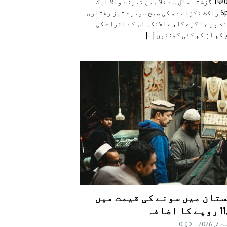
👍0👎0💬1 گزشتہ سال سے خلا میں تیرنے والا ایک
SpaceX راکٹ ٹکڑا بدھ کی صبح سویرے تیز رفتاری
د پر جا گرے گا، حالانکہ اس کے اثرات کی
 کم از کم کئی گھنٹوں
[...]
تان میں سونے کی قیمت میں
اضافہ
 2026
0