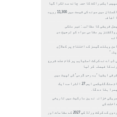
پیس ایکس راکٹ کا حصہ چاند سے ٹکرا گیا
پاکستان میں سونے کی قیمت میں 11,300 روپے
 اضافہ
صل قریشی کا مطالبہ: غیر ملکی
وڈکشنز پر مقامی مواد کو ترجیح دی
ئے
من ویلتھ گیمز کے اختتام پر کھلاڑی
اپتہ’
 ڈی اے نے کرکٹ اسٹیڈیم پر کام جلد شروع
نے کا فیصلہ کر لیا
رقی ایشیا ‘بے رحم گرمی’ کی لپیٹ میں
سام سنگ گلیکسی ایس 27 الٹرا سے ایک
مرا ہٹا دے گا.
ریکی خزانہ نے ین مارکیٹ میں تاریخی
اخلت کی
مردوں کے کرکٹ ورلڈ کپ 2027 کے مقامات اور