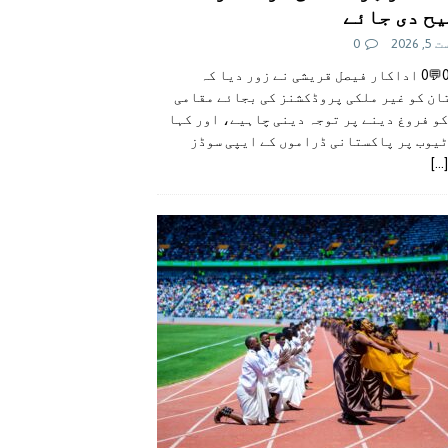
ح دی جائے
 2026
0
👍0👎0💬0 اداکار فیصل قریشی نے زور دیا کہ
ان کو غیر ملکی پروڈکشنز کی بجائے مقامی
و فروغ دینے پر توجہ دینی چاہیے، اور کہا
ٹیوب پر پاکستانی ڈراموں کے ایپی سوڈز
[...