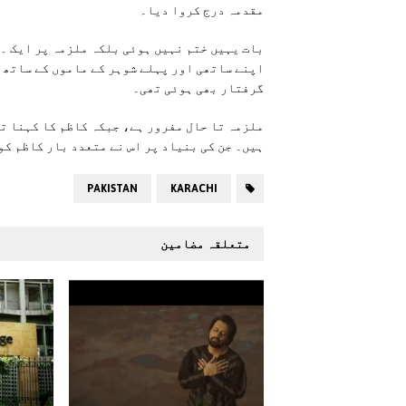
مقدمہ درج کروا دیا۔
بات یہیں ختم نہیں ہوئی بلکہ ملزمہ پر ایک ۔
اپنے ساتھی اور پہلے شوہر کے ماموں کے ساتھ پ
گرفتار بھی ہوئی تھی۔
ملزمہ تا حال مفرور ہے، جبکہ کاظم کا کہنا تھ
ہیں۔ جن کی بنیاد پر اس نے متعدد بار کاظم کو
PAKISTAN
KARACHI
متعلقہ مضامین