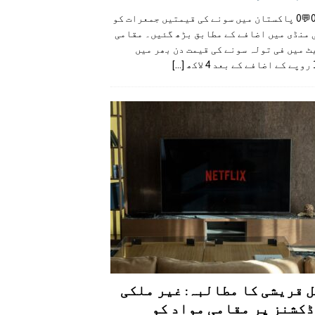
👍0👎0💬0 پاکستان میں سونے کی قیمتیں جمعرات کو
 منڈی میں اضافے کے مطابق بڑھ گئیں۔ مقامی
 میں فی تولہ سونے کی قیمت دن بھر میں
کھ
[...]
 قریشی کا مطالبہ: غیر ملکی
کشنز پر مقامی مواد کو