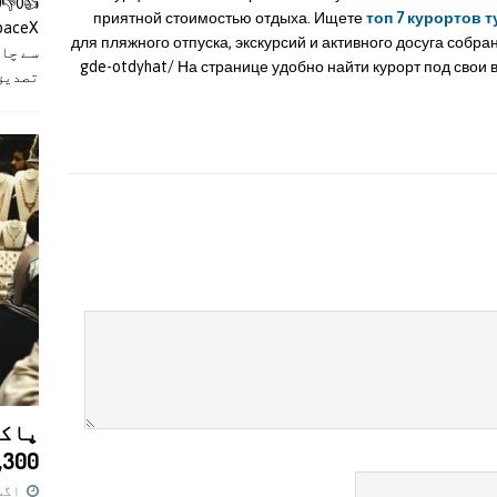
приятной стоимостью отдыха. Ищете
топ 7 курортов т
для пляжного отпуска, экскурсий и активного досуга собраны
سے چان
gde-otdyhat/ На странице удобно найти курорт под свои в
تصدیق
پاکس
11,300 روپے کا 
اگست 7,