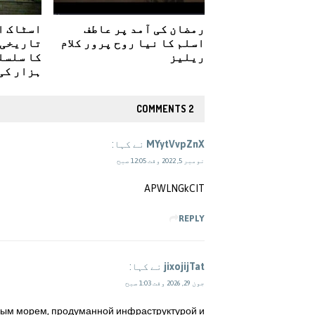
رمضان کی آمد پر عاطف
اسٹاک ا
اسلم کا نیا روح پرور کلام
تاریخی 
ریلیز
ہزار کی 
2 COMMENTS
MYytVvpZnX
نے کہا:
نومبر 5, 2022 وقت 12:05 صبح
APWLNGkCIT
REPLY
jixojijTat
نے کہا:
جون 29, 2026 وقت 1:03 صبح
лым морем, продуманной инфраструктурой и