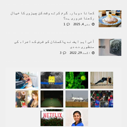
کھانا دوبارہ گرم کرتے وقت کن چیزوں کا خیال
رکھنا ضروری ہے؟
مئی 4, 2025
1
آئی ایم ایف نے پاکستان کو قرض کے اجراء کی
منظوری دے دی
اگست 29, 2022
3