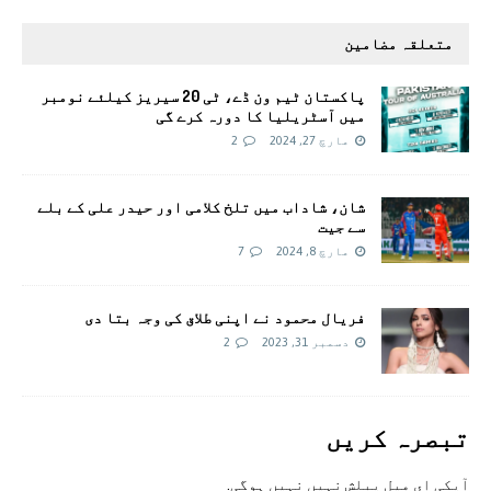
متعلقہ مضامین
پاکستان ٹیم ون ڈے، ٹی 20 سیریز کیلئے نومبر
میں آسٹریلیا کا دورہ کرے گی
مارچ 27, 2024
2
شان، شاداب میں تلخ کلامی اور حیدر علی کے بلے
سے جیت
مارچ 8, 2024
7
فریال محمود نے اپنی طلاق کی وجہ بتا دی
دسمبر 31, 2023
2
تبصرہ کريں
آپکی ای ميل پبلش نہيں نہيں ہوگی.