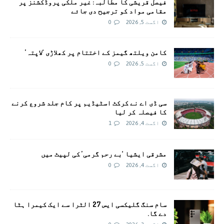
فیصل قریشی کا مطالبہ: غیر ملکی پروڈکشنز پر
مقامی مواد کو ترجیح دی جائے
اگست 5, 2026
0
کامن ویلتھ گیمز کے اختتام پر کھلاڑی ‘لاپتہ’
اگست 5, 2026
0
سی ڈی اے نے کرکٹ اسٹیڈیم پر کام جلد شروع کرنے
کا فیصلہ کر لیا
اگست 4, 2026
1
مشرقی ایشیا ‘بے رحم گرمی’ کی لپیٹ میں
اگست 4, 2026
0
سام سنگ گلیکسی ایس 27 الٹرا سے ایک کیمرا ہٹا
دے گا.