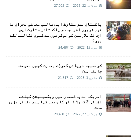
جولائی 22, 2022
27,005
پاکستان میں سٹارٹ اپس: عالمی معاشی بحران یا
غیر ضروری اخراجات، پاکستانی سٹارٹ اپس
اچانک ملازمین کو نوکریوں سے کیوں نکالنے لگے
ہیں؟
جون 15, 2022
24,487
کولمبیا دریائی گھوڑے بھارت کیوں بھیجنا
چاہتا ہے؟
مارچ 3, 2023
21,317
امريکہ نے پاکستان میں ویکسینیشن کیلئے
اضافی 2 کروڑ ڈالر کا وعدہ کیا ہے، وفاقی وزیر
صحت
جولائی 27, 2022
20,480