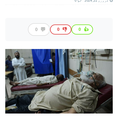
فروری 21, 2024
0
💬
0
👎
👍
0
0