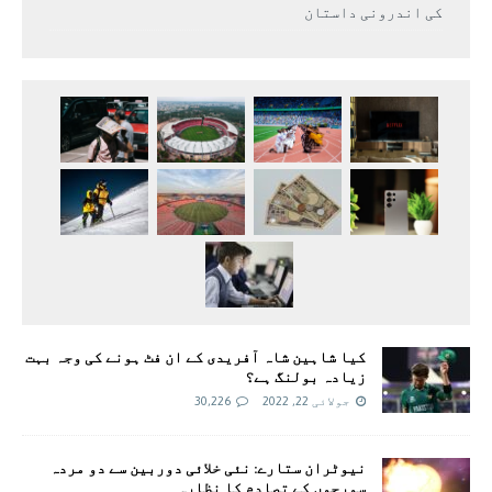
کی اندرونی داستان
کیا شاہین شاہ آفریدی کے ان فٹ ہونے کی وجہ بہت
زیادہ بولنگ ہے؟
جولائی 22, 2022
30,226
نیوٹران ستارے: نئی خلائی دوربین سے دو مردہ
سورجوں کے تصادم کا نظارہ