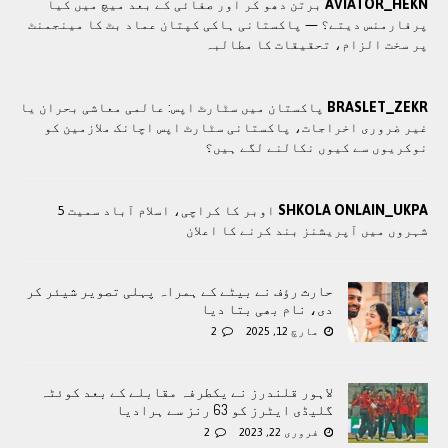
AVIATOR_HEKN
برتن دھو کر اور صفائی کے بعد میچ میں کیا
پرفارمنس دیتے؟ — پاکستانی ہاکی کپتان عماد بٹ کا مینجمنٹ
پر سخت الزام، تحقیقات کا مطالبہ
BRASLET_ZEKR
پاکستان میں سٹارٹ اپس: عالمی معاشی بحران یا
غیر ضروری اخراجات، پاکستانی سٹارٹ اپس اچانک ملازمین کو
نوکریوں سے کیوں نکالنے لگے ہیں؟
SHKOLA ONLAIN_UKPA
اوبر کا کراچی، اسلام آباد سمیت 5
شہروں میں آپریشنز بند کرنے کا اعلان
حارث رؤف نے بیٹے کے ہمراہ پہلی تصویر شیئر کر
دی، نام بھی بتا دیا
مارچ 12, 2025
2
لاہور قلندرز نے یکطرفہ مقابلے کے بعد کوئٹہ
گلیڈی ایٹرز کو 63 رنز سے ہرادیا
فروری 22, 2023
2