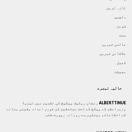
تازہ ترين
دلچسپ
شوبز
صحت
عالمی خبريں
علاقائی خبريں
کھيل
معيشت
حالیہ تبصرے
ALBERTTINUE
رمضان ریلیف پیکیج کی تقسیم میں تیزی؛
وزیراعظم کے پیکج کے تحت مستحقین کو فوری امداد یقینی بنانے
کے احکامات، بینکوں سے روزانہ رپورٹ طلب