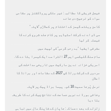
فیصل قریشی کا مطالبہ: غیر ملکی پروڈکشنز پر مقامی
مواد کو ترجیح دی جائے
کامن ویلتھ گیمز کے اختتام پر کھلاڑی ‘لاپتہ’
سی ڈی اے نے کرکٹ اسٹیڈیم پر کام جلد شروع کرنے کا
فیصلہ کر لیا
مشرقی ایشیا ‘بے رحم گرمی’ کی لپیٹ میں
سام سنگ گلیکسی ایس 27 الٹرا سے ایک کیمرا ہٹا دے گا.
امریکی خزانہ نے ین مارکیٹ میں تاریخی مداخلت کی
مردوں کے کرکٹ ورلڈ کپ 2027 کے مقامات اور برانڈ کا
اعلان
نرمل پُرجا سمیت 10 کوہ پیما براڈ پیک پر لاپتہ
وفاقی بورڈ نے نویں جماعت کے نتائج چیک کرنے کا طریقہ
بتا دیا
زلزلے کے بعد دھماکہ: جاپان کے شاپنگ مال میں تباہی