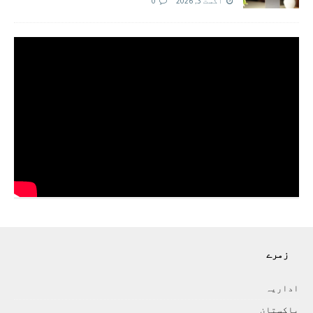
اگست 3, 2026
0
زمرے
اداريہ
پاکستان