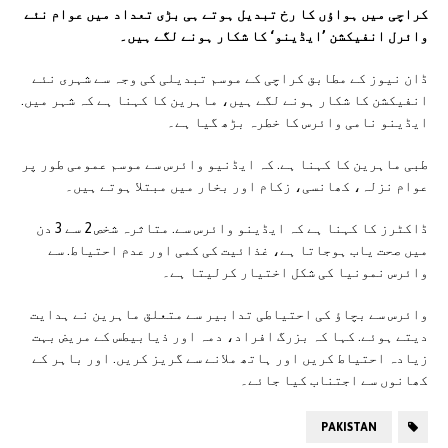
کراچی میں ہواؤں کا رخ تبدیل ہوتے ہی بڑی تعداد میں عوام نئے
وائرل انفیکشن ’ایڈینو‘ کا شکار ہونے لگے ہیں۔
ڈان نیوز کے مطابق کراچی کے موسم تبدیلی کی وجہ سے شہری نئے
انفیکشن کا شکار ہونے لگے ہیں، ماہرین کا کہنا ہے کہ شہر میں.
ایڈینو نامی وائرس کا خطرہ بڑھ گیا ہے۔
طبی ماہرین کا کہنا ہے. کہ ایڈنیو وائرس سے موسم عمومی طور پر
عوام نزلہ، کھانسی، زکام اور بخار میں مبتلا ہوتے ہیں۔
ڈاکٹرز کا کہنا ہے کہ ایڈینو وائرس سے. متاثرہ شخص 2 سے 3 دن
میں صحت یاب ہوجاتا ہے، غذائیت کی کمی اور عدم احتیاط. سے
وائرس نمونیا کی شکل اختیار کرلیتا ہے۔
وائرس سے بچاؤ کی احتیاطی تدابیر سے متعلق ماہرین نے ہدایت
دیتے ہوئے. کہا کہ بزرگ افراد، دمہ اور ذیابیطس کے مریض بہت
زیادہ احتیاط کریں اور ہاتھ ملانے سے گریز کریں. اور باہر کے
کھانوں سے اجتناب کیا جائے۔
PAKISTAN