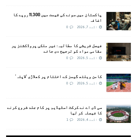
پاکستان میں سونے کی قیمت میں 11,300 روپے کا
اضافہ
اگست 7, 2026
0
فیصل قریشی کا مطالبہ: غیر ملکی پروڈکشنز پر
مقامی مواد کو ترجیح دی جائے
اگست 5, 2026
0
کامن ویلتھ گیمز کے اختتام پر کھلاڑی ‘لاپتہ’
اگست 5, 2026
0
سی ڈی اے نے کرکٹ اسٹیڈیم پر کام جلد شروع کرنے
کا فیصلہ کر لیا
اگست 4, 2026
1