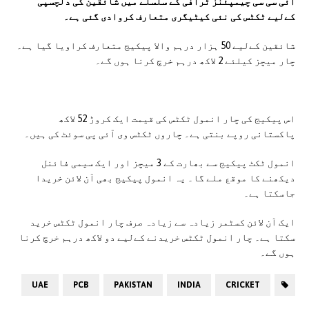
آئی سی سی چیمپئنز ٹرافی کے سلسلے میں شائقین کی دلچسپی
کےلیے ٹکٹس کی نئی کیٹیگری متعارف کروادی گئی ہے۔
شائقین کےلیے 50 ہزار درہم والا پیکیج متعارف کراویا گیا ہے۔
چار میچز کیلئے 2 لاکھ درہم خرچ کرنا ہوں گے۔
اس پیکیج کی چار انمول ٹکٹس کی قیمت ایک کروڑ 52 لاکھ
پاکستانی روپے بنتی ہے۔ چاروں ٹکٹس وی آئی پی سوئٹ کی ہیں۔
انمول ٹکٹ پیکیج سے بھارت کے 3 میچز اور ایک سیمی فائنل
دیکھنے کا موقع ملے گا۔ یہ انمول پیکیج بھی آن لائن خریدا
جاسکتا ہے۔
ایک آن لائن کسٹمر زیادہ سے زیادہ صرف چار انمول ٹکٹس خرید
سکتا ہے۔ چار انمول ٹکٹس خریدنے کےلیے دو لاکھ درہم خرچ کرنا
ہوں گے۔
UAE
PCB
PAKISTAN
INDIA
CRICKET