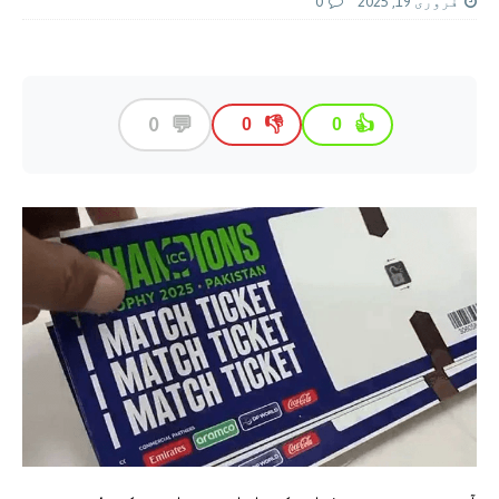
فروری 19, 2025
0
💬
0
👎
👍
0
0