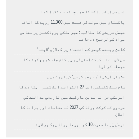
اسپیس ایکس راکٹ کا حصہ چاند سے ٹکرا گیا
پاکستان میں سونے کی قیمت میں 11,300 روپے کا اضافہ
فیصل قریشی کا مطالبہ: غیر ملکی پروڈکشنز پر مقامی
مواد کو ترجیح دی جائے
کامن ویلتھ گیمز کے اختتام پر کھلاڑی ‘لاپتہ’
سی ڈی اے نے کرکٹ اسٹیڈیم پر کام جلد شروع کرنے کا
فیصلہ کر لیا
مشرقی ایشیا ‘بے رحم گرمی’ کی لپیٹ میں
سام سنگ گلیکسی ایس 27 الٹرا سے ایک کیمرا ہٹا دے گا.
امریکی خزانہ نے ین مارکیٹ میں تاریخی مداخلت کی
مردوں کے کرکٹ ورلڈ کپ 2027 کے مقامات اور برانڈ کا
اعلان
نرمل پُرجا سمیت 10 کوہ پیما براڈ پیک پر لاپتہ