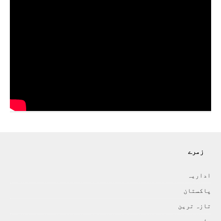
زمرے
اداريہ
پاکستان
تازہ ترين