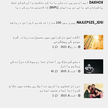
DAXHOX
ایس ای سی پی نے علی بابا کی ملکیت والی کوکو ٹیک
پاکستان کو بائی نو پے لیٹر (BNPL) کا لائسنس جاری کر دیا
NAJLEPSZE_JDSI
پیرو میں 100 سے زائد قدیم ڈیزائن دریافت
اگلے تین دن کراچی میں معمول سے زیادہ گرم
موسم کی پیشگوئی
مارچ 8, 2023
1
دبئی کی سڑک پر انسان نما روبوٹ کے دوڑنے کی
ویڈیو وائرل
اگست 5, 2025
42
دوران تعلیم والدین نے ایک ہی ہفتے میں نکاح
کروادیا تھا، جنید نیازی
اگست 8, 2023
1