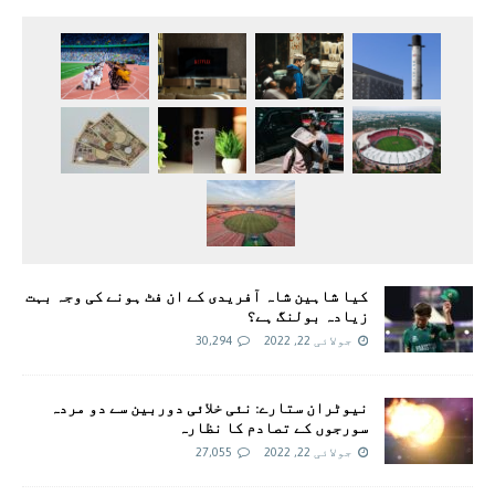
کیا شاہین شاہ آفریدی کے ان فٹ ہونے کی وجہ بہت
زیادہ بولنگ ہے؟
جولائی 22, 2022
30,294
نیوٹران ستارے: نئی خلائی دوربین سے دو مردہ
سورجوں کے تصادم کا نظارہ
جولائی 22, 2022
27,055