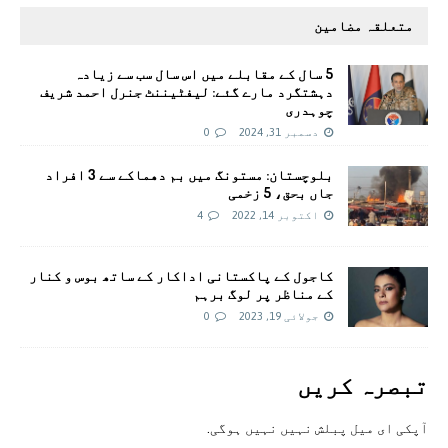
متعلقہ مضامین
5 سال کے مقابلے میں اس سال سب سے زیادہ
دہشتگرد مارے گئے: لیفٹیننٹ جنرل احمد شریف
چوہدری
دسمبر 31, 2024
0
بلوچستان: مستونگ میں بم دھماکے سے 3 افراد
جاں بحق، 5 زخمی
اکتوبر 14, 2022
4
کاجول کے پاکستانی اداکار کے ساتھ بوس و کنار
کے مناظر پر لوگ برہم
جولائی 19, 2023
0
تبصرہ کريں
آپکی ای ميل پبلش نہيں نہيں ہوگی.