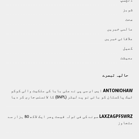
دلچسپ
شوبز
صحت
عالمی خبريں
علاقائی خبريں
کھيل
معيشت
حالیہ تبصرے
ANTONIOHAW
ایس ای سی پی نے علی بابا کی ملکیت والی کوکو
ٹیک پاکستان کو بائی نو پے لیٹر (BNPL) کا لائسنس جاری کر دیا
LAXZAGPFSWRZ
سونے کی فی تولہ قیمت پھر ایک لاکھ 80 ہزار سے
متجاوز