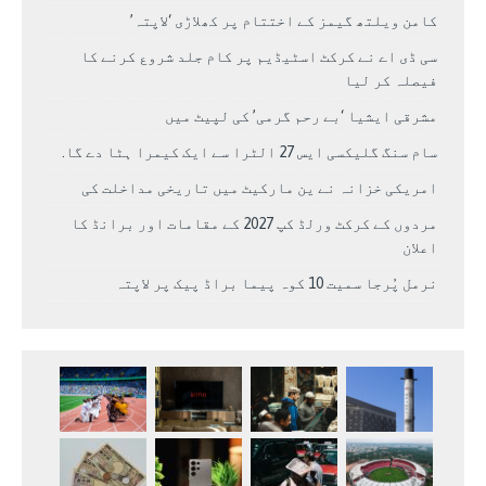
کامن ویلتھ گیمز کے اختتام پر کھلاڑی ‘لاپتہ’
سی ڈی اے نے کرکٹ اسٹیڈیم پر کام جلد شروع کرنے کا
فیصلہ کر لیا
مشرقی ایشیا ‘بے رحم گرمی’ کی لپیٹ میں
سام سنگ گلیکسی ایس 27 الٹرا سے ایک کیمرا ہٹا دے گا.
امریکی خزانہ نے ین مارکیٹ میں تاریخی مداخلت کی
مردوں کے کرکٹ ورلڈ کپ 2027 کے مقامات اور برانڈ کا
اعلان
نرمل پُرجا سمیت 10 کوہ پیما براڈ پیک پر لاپتہ