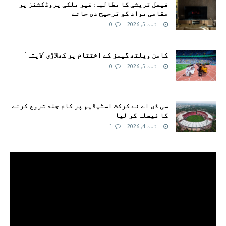
فیصل قریشی کا مطالبہ: غیر ملکی پروڈکشنز پر
مقامی مواد کو ترجیح دی جائے
اگست 5, 2026
0
کامن ویلتھ گیمز کے اختتام پر کھلاڑی ‘لاپتہ’
اگست 5, 2026
0
سی ڈی اے نے کرکٹ اسٹیڈیم پر کام جلد شروع کرنے
کا فیصلہ کر لیا
اگست 4, 2026
1