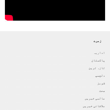
زمرے
اداريہ
پاکستان
تازہ ترين
دلچسپ
شوبز
صحت
عالمی خبريں
علاقائی خبريں