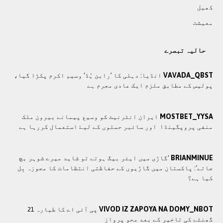
کھيل
معيشت
حالیہ تبصرے
VAVADA_QBST
انڈیا: دہلی کا ’رابن ہُڈ‘ وسیم اکرم پکڑا گیا،
پولیس کے مطابق ملزم ایک عادی مجرم ہے
MOSTBET_YYSA
ايران انٹرنيٹ کو وسيع پيمانے بيرون ملک
منفی پروپگينڈا اور سائبر حملوں کے ليۓ استعمال کررہا ہے
BRIANMINUE
’گاڑی میں ایئر بیگ ہوتے تو شاید میرے شوہر بچ
جاتے‘: پاکستان میں گاڑیوں کے حفاظتی انتظامات کا مجوزہ بِل
کیا ہے؟
VIVOD IZ ZAPOYA NA DOMY_NBOT
پی آئی اے کا طیارہ 21
گھنٹے کی تاخیر کے بعد محو پرواز