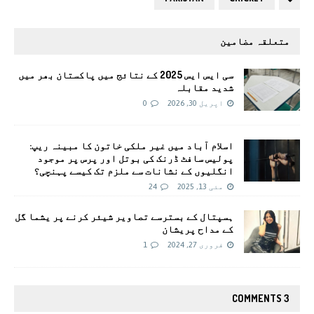
متعلقہ مضامین
سی ایس ایس 2025 کے نتائج میں پاکستان بھر میں
شدید مقابلہ
اپریل 30, 2026
0
اسلام آباد میں غیر ملکی خاتون کا مبینہ ریپ:
پولیس سافٹ ڈرنک کی بوتل اور پرس پر موجود
انگلیوں کے نشانات سے ملزم تک کیسے پہنچی؟
مئی 13, 2025
24
ہسپتال کے بسترسے تصاویر شیئر کرنے پر یشما گل
کے مداح پریشان
فروری 27, 2024
1
3 COMMENTS