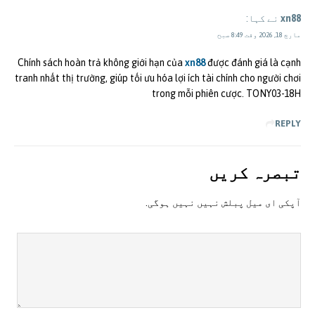
xn88
نے کہا:
مارچ 18, 2026 وقت 8:49 صبح
Chính sách hoàn trả không giới hạn của
xn88
được đánh giá là cạnh
tranh nhất thị trường, giúp tối ưu hóa lợi ích tài chính cho người chơi
trong mỗi phiên cược. TONY03-18H
REPLY
تبصرہ کريں
آپکی ای ميل پبلش نہيں نہيں ہوگی.