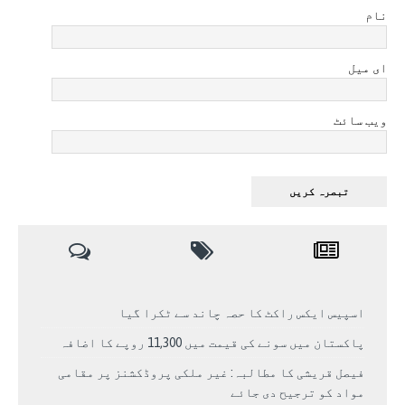
نام
ای میل
ویب سائٹ
اسپیس ایکس راکٹ کا حصہ چاند سے ٹکرا گیا
پاکستان میں سونے کی قیمت میں 11,300 روپے کا اضافہ
فیصل قریشی کا مطالبہ: غیر ملکی پروڈکشنز پر مقامی
مواد کو ترجیح دی جائے