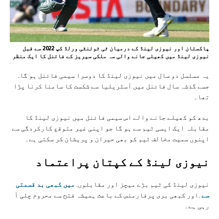
پاکستان اور نیوزی لینڈ کے درمیان ٹی ٹوئنٹی ورلڈ کپ 2022 سے قبل
نیوزی لینڈ میں کھیلی جانے والی سہ ملکی سیریز کے فائنل کا ایک منظر
یہ مسلسل دو سال میں نیوزی لینڈ کا دوسرا سیمی فائنل ہو گا.
جسے گذشہ سال فائنل میں آسٹریلیا سے شکست کا سامنا کرنا پڑا
تھا۔
بدھ کو کھیلے جانے والے اس سیمی فائنل میں نیوزی لینڈ کا
مقابلہ ایک ایسی ٹیم سے ہو گا جو اپنی غیر متوقع کارکردگی سے
اپنوں سمیت مخالف ٹیم کو بھی حیران و پریشان کر سکتی ہے۔
نیوزی لینڈ کے کپتان پراعتماد
نیوزی لینڈ کی ٹیم بڑے میچز اور مقابلوں.
میں کبھی بد قسمتی
سے
.اور کبھی بری پرفارمنس کے باعث ہمیشہ فتح سے محروم چلی آ
رہی ہے۔