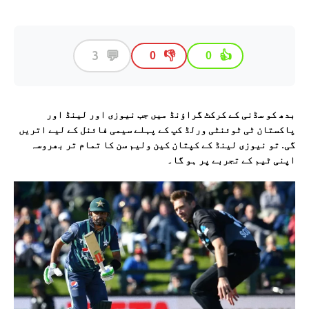
💬
3
👎
👍
0
0
بدھ کو سڈنی کے کرکٹ گراؤنڈ میں جب نیوزی اور لینڈ اور
پاکستان ٹی ٹوئنٹی ورلڈ کپ کے پہلے سیمی فائنل کے لیے اتریں
گی. تو نیوزی لینڈ کے کپتان کین ولیم سن کا تمام تر بھروسہ
اپنی ٹیم کے تجربے پر ہو گا۔