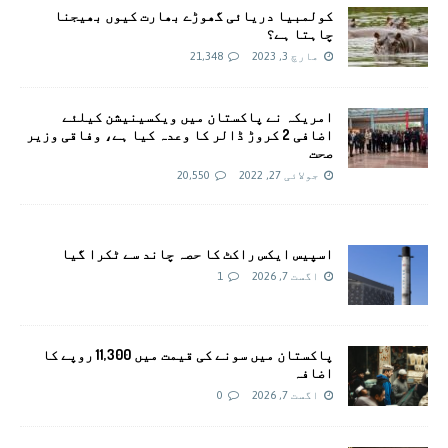
کولمبیا دریائی گھوڑے بھارت کیوں بھیجنا
چاہتا ہے؟
مارچ 3, 2023
21,348
امريکہ نے پاکستان میں ویکسینیشن کیلئے
اضافی 2 کروڑ ڈالر کا وعدہ کیا ہے، وفاقی وزیر
صحت
جولائی 27, 2022
20,550
اسپیس ایکس راکٹ کا حصہ چاند سے ٹکرا گیا
اگست 7, 2026
1
پاکستان میں سونے کی قیمت میں 11,300 روپے کا
اضافہ
اگست 7, 2026
0