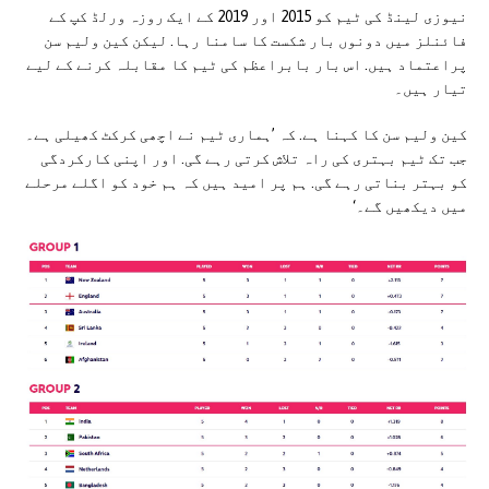
نیوزی لینڈ کی ٹیم کو 2015 اور 2019 کے ایک روزہ ورلڈ کپ کے
فائنلز میں دونوں بار شکست کا سامنا رہا. لیکن کین ولیم سن
پراعتماد ہیں. اس بار بابراعظم کی ٹیم کا مقابلہ کرنے کے لیے
تیار ہیں۔
کین ولیم سن کا کہنا ہے. کہ ’ہماری ٹیم نے اچھی کرکٹ کھیلی ہے۔
جب تک ٹیم بہتری کی راہ تلاش کرتی رہے گی. اور اپنی کارکردگی
کو بہتر بناتی رہے گی. ہم پر امید ہیں کہ ہم خود کو اگلے مرحلے
میں دیکھیں گے۔‘