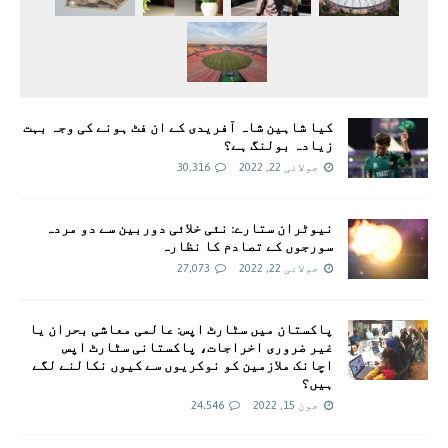
کیا شاہین شاہ آفریدی کے ان فٹ ہونے کی وجہ بہت
زیادہ بولنگ ہے؟
جولائی 22, 2022
30,316
نیوٹران ستارے: نئی خلائی دوربین سے دو مردہ
سورجوں کے تصادم کا نظارہ
جولائی 22, 2022
27,073
پاکستان میں سٹارٹ اپس: عالمی معاشی بحران یا
غیر ضروری اخراجات، پاکستانی سٹارٹ اپس
اچانک ملازمین کو نوکریوں سے کیوں نکالنے لگے
ہیں؟
جون 15, 2022
24,546