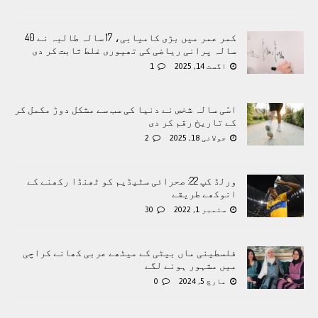
کمر عمر میں بڑی کامیابی، 17 سالہ طالبہ نے 40
سالہ پرانی ریاضی کی تھیوری غلط ثابت کر دی
اگست 14, 2025
1
اسّی سالہ شخص نے دنیا کی سب سے مشکل دوڑ مکمل کر
کے تاریخ رقم کر دی
جولائی 18, 2025
2
ورلڈ کپ 22: صحرائی سٹیڈیم کو ٹھنڈا رکھنے کے
انوکھے طریقے
ستمبر 1, 2022
30
فلسطینی ماں بیٹی کے میٹھے عربی کھانے کراچی
میں مشہور ہونے لگے
مارچ 5, 2024
0