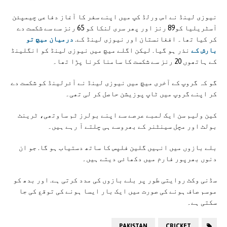
نیوزی لینڈ نے اس ورلڈ کپ میں اپنے سفر کا آغاز دفاعی چیمپئن
آسٹریلیا کو89 رنز اور پھر سری لنکا کو 65 رنز سے سے شکست دے
کر کیا تھا۔ افغانستان اور نیوزی لینڈ کے.
درمیان میچ تو
بارش کے
نذر ہو گیا. لیکن اگلے میچ میں نیوزی لینڈ کو انگلینڈ
کے ہاتھوں 20 رنز سے شکست کا سامنا کرنا پڑا تھا۔
گو کہ گروپ کے آخری میچ میں نیوزی لینڈ نے آئرلینڈ کو شکست دے
کر اپنے گروپ میں ٹاپ پوزیشن حاصل کر لی تھی۔
کین ولیم سن ایک لمبے عرصے سے اپنے بولرز ٹم ساوتھی، ٹرینٹ
بولٹ اور مچل سینٹنر کے بھروسے ہی چلتے آ رہے ہیں۔
بلے بازوں میں انہیں گلین فلپس کا ساتھ دستیاب ہو گا. جو ان
دنوں بھرپور فارم میں دکھائی دیتے ہیں۔
سڈنی وکٹ روایتی طور پر بلے بازوں کی مدد کرتی ہے. اور بدھ کو
موسم صاف ہونے کی صورت میں ایک بار ایسا ہونے کی توقع کی جا
سکتی ہے۔
PAKISTAN
CRICKET