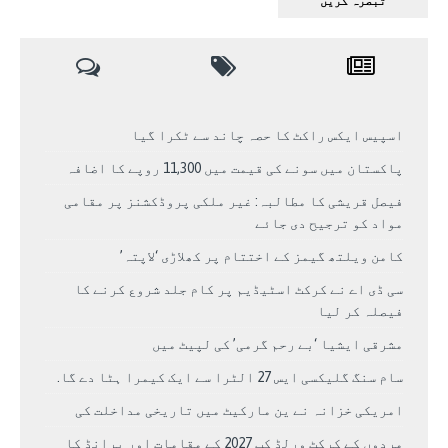
اسپیس ایکس راکٹ کا حصہ چاند سے ٹکرا گیا
پاکستان میں سونے کی قیمت میں 11,300 روپے کا اضافہ
فیصل قریشی کا مطالبہ: غیر ملکی پروڈکشنز پر مقامی
مواد کو ترجیح دی جائے
کامن ویلتھ گیمز کے اختتام پر کھلاڑی ‘لاپتہ’
سی ڈی اے نے کرکٹ اسٹیڈیم پر کام جلد شروع کرنے کا
فیصلہ کر لیا
مشرقی ایشیا ‘بے رحم گرمی’ کی لپیٹ میں
سام سنگ گلیکسی ایس 27 الٹرا سے ایک کیمرا ہٹا دے گا.
امریکی خزانہ نے ین مارکیٹ میں تاریخی مداخلت کی
مردوں کے کرکٹ ورلڈ کپ 2027 کے مقامات اور برانڈ کا