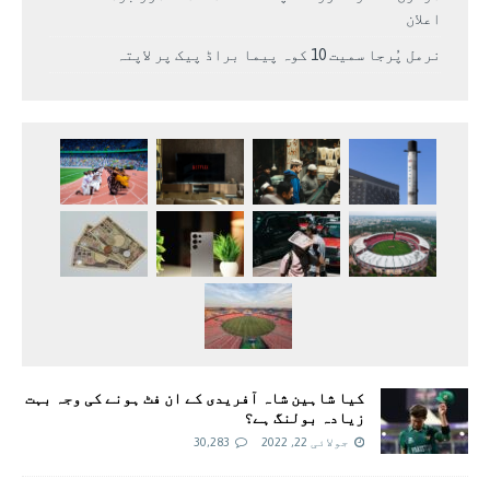
اعلان
نرمل پُرجا سمیت 10 کوہ پیما براڈ پیک پر لاپتہ
کیا شاہین شاہ آفریدی کے ان فٹ ہونے کی وجہ بہت
زیادہ بولنگ ہے؟
جولائی 22, 2022
30,283