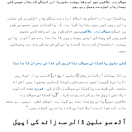
سیلاب زدہ علاقوں میں اس وقت ہیضے، ملیریا اور ڈینگی کے بخار جیسی کئی
بیماریاں تیزی سے پھیل رہی ہیں
پاکستانی دارالحکومت اسلام آباد سے منگل چار اکتوبر کو ملنے
والی رپورٹوں میں بتایا گیا ہے۔ کہ پاکستان میں مجموعی طور
پر لیکن
سیلاب زدہ علاقوں
میں خاص طور پر اس وقت کئی ملین
شہریوں کو پیٹ کی ایسی بیماریوں کا سامنا ہے، جو آلودہ پانی
پینے۔ استعمال کرنے یا گندے پانی کی قربت کی وجہ سے پھیلتی
ہیں۔
کئی ملین پاکستانی سیلاب متاثرین کو غذائی بحران کا سامنا
ورلڈ ہیلتھ آرگنائزیشن (ڈبلیو ایچ او) کے سربراہ ٹیڈروس
اڈہانوم گیبرائسس نے سوئٹزرلینڈ کے شہر جنیوا میں اقوام
متحدہ کی طرف سے پاکستانی سیلاب زدگان کی۔
فوری مدد
کے لیے
ایک نئی اپیل جاری کرتے ہوئے کہا۔ ”(پاکستانی سیلاب زدہ
علاقوں میں) پانی چڑھنا بند ہو گیا ہے۔ لیکن خطرہ نہیں۔ ہم صحت
عامہ کے حوالے سے ایک تباہی کے دہانے پر کھڑے ہیں۔‘‘
آٹھ سو ملین ڈالر سے زائد کی اپیل