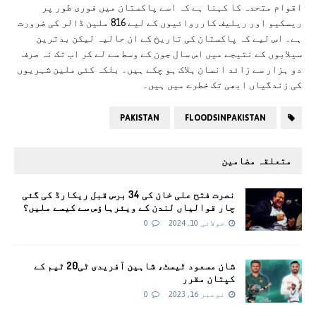
اقوام متحدہ کا کہنا ہے کہ اسے پاکستان میں فوری طور پر
ریسکیو اور ریلیف کارروائیوں کے لیے 816 ملین ڈالر کی ضرورت
ہے۔ اس لیے کہ پاکستان کی تاریخ کے ان حالیہ لیکن بدترین
سیلابوں کے نتیجے میں اس سال جون کے وسط سے لے کر اب تک نہ صرف
دو ہزار سے زائد انسان ہلاک ہو چکے ہیں۔ بلکہ کئی ملین شہریوں
کی زندگیاں ابھی تک خطرے میں ہیں۔
PAKISTAN
FLOODSINPAKISTAN
متعلقہ مضامین
نصرت فتح علی خان کی 34 برس قبل ریکارڈ کی گئی
چار قوالیاں لندن کے ویئرہاؤس سے کیسے ملیں؟
جولائی 10, 2024
0
شان مسعود ٹیسٹ، شاہین آفریدی ٹی20 ٹیم کے
کپتان مقرر
نومبر 16, 2023
0