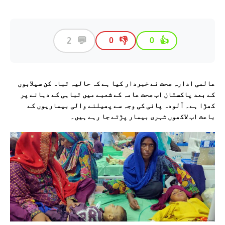
💬
2
👎
👍
0
0
عالمی ادارہ صحت نے خبردار کیا ہے کہ حالیہ تباہ کن سیلابوں
کے بعد پاکستان اب صحت عامہ کے شعبے میں تباہی کے دہانے پر
کھڑا ہے۔ آلودہ پانی کی وجہ سے پھیلنے والی بیماریوں کے
باعث اب لاکھوں شہری بیمار پڑتے جا رہے ہیں۔