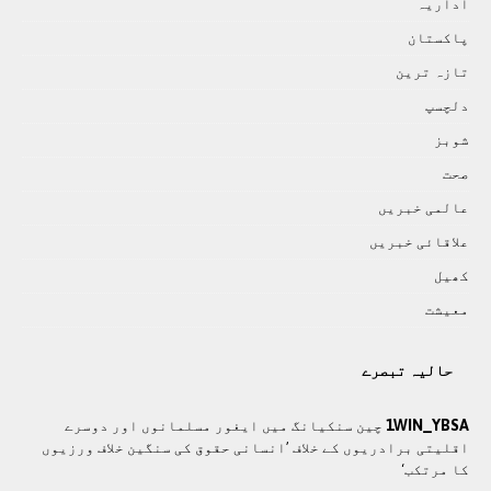
اداريہ
پاکستان
تازہ ترين
دلچسپ
شوبز
صحت
عالمی خبريں
علاقائی خبريں
کھيل
معيشت
حالیہ تبصرے
1WIN_YBSA
چین سنکیانگ میں ایغور مسلمانوں اور دوسرے
اقلیتی برادريوں کے خلاف ’انسانی حقوق کی سنگین خلاف ورزیوں
کا مرتکب‘