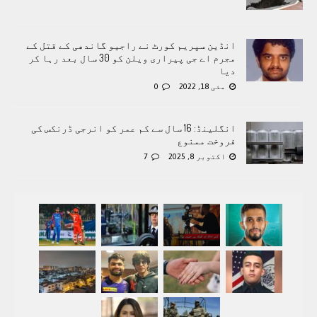
انڈین سپریم کورٹ نے راجیو گاندھی کے قتل کے
مجرم اے جی پیراری ویلن کو 30 سال بعد رہا کر
دیا
مئی 18, 2022
0
انگلینڈ: 16 سال سے کم عمر کو انرجی ڈرنکس کی
فروخت ممنوع
اکتوبر 8, 2025
7