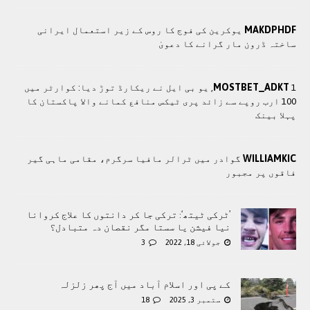
MAKDPHDF
یوکرین کی فوج کا روس کے زیر استعمال ایرانی
ساختہ ڈرون مار گرانے کا دعویٰ
MOSTBET_ADKT
1, یو بی ایل نے ریکارڈ توڑ دیا: کوارٹر میں
100 ارب روپے سے زائد پری ٹیکس منافع کمانے والا پاکستان کا
پہلا بینک
WILLIAMKIC
گوادر میں ٹرالر مافیا سرگرم، مقامی ماہی گیر
فاقوں پر مجبور
’ٹرکی ٹیتھ‘: ترکی جا کر دانتوں کا علاج کروانا
نیا فیشن یا سستا مگر نقصان دہ متبادل؟
جولائی 18, 2022
3
کے پی اور اسلام آباد میں آج پھر زلزلہ
ستمبر 3, 2025
18