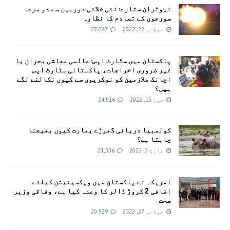
نیوٹران ستارے: نئی خلائی دوربین سے دو مردہ
سورجوں کے تصادم کا نظارہ
جولائی 22, 2022
27,047
پاکستان میں سٹارٹ اپس: عالمی معاشی بحران یا
غیر ضروری اخراجات، پاکستانی سٹارٹ اپس
اچانک ملازمین کو نوکریوں سے کیوں نکالنے لگے
ہیں؟
جون 15, 2022
24,516
کولمبیا دریائی گھوڑے بھارت کیوں بھیجنا
چاہتا ہے؟
مارچ 3, 2023
21,336
امريکہ نے پاکستان میں ویکسینیشن کیلئے
اضافی 2 کروڑ ڈالر کا وعدہ کیا ہے، وفاقی وزیر
صحت
جولائی 27, 2022
20,529