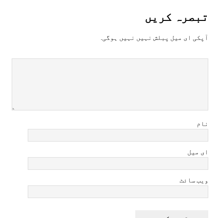
تبصرہ کريں
آپکی ای ميل پبلش نہيں نہيں ہوگی.
نام
ای میل
ویب سائٹ