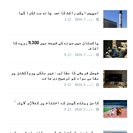
اسپیس ایکس راکٹ کا حصہ چاند سے ٹکرا گیا
اگست 7, 2026
1
پاکستان میں سونے کی قیمت میں 11,300 روپے کا
اضافہ
اگست 7, 2026
0
فیصل قریشی کا مطالبہ: غیر ملکی پروڈکشنز پر
مقامی مواد کو ترجیح دی جائے
اگست 5, 2026
0
کامن ویلتھ گیمز کے اختتام پر کھلاڑی ‘لاپتہ’
اگست 5, 2026
0
سی ڈی اے نے کرکٹ اسٹیڈیم پر کام جلد شروع کرنے