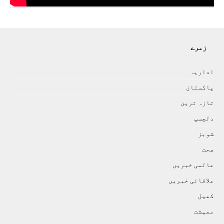
زمرے
اداريہ
پاکستان
تازہ ترين
دلچسپ
شوبز
صحت
عالمی خبريں
علاقائی خبريں
کھيل
معيشت