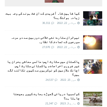
کیا شاہین شاہ آفریدی کے ان فٹ ہونے کی وجہ بہت
زیادہ بولنگ ہے؟
جولائی 22, 2022
30,311
نیوٹران ستارے: نئی خلائی دوربین سے دو مردہ
سورجوں کے تصادم کا نظارہ
جولائی 22, 2022
27,070
پاکستان میں سٹارٹ اپس: عالمی معاشی بحران یا
غیر ضروری اخراجات، پاکستانی سٹارٹ اپس
اچانک ملازمین کو نوکریوں سے کیوں نکالنے لگے
ہیں؟
جون 15, 2022
24,537
کولمبیا دریائی گھوڑے بھارت کیوں بھیجنا
چاہتا ہے؟
مارچ 3, 2023
21,347