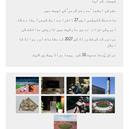
فیصلہ کر لیا
مشرقی ایشیا ‘بے رحم گرمی’ کی لپیٹ میں
سام سنگ گلیکسی ایس 27 الٹرا سے ایک کیمرا ہٹا دے گا.
امریکی خزانہ نے ین مارکیٹ میں تاریخی مداخلت کی
مردوں کے کرکٹ ورلڈ کپ 2027 کے مقامات اور برانڈ کا
اعلان
نرمل پُرجا سمیت 10 کوہ پیما براڈ پیک پر لاپتہ