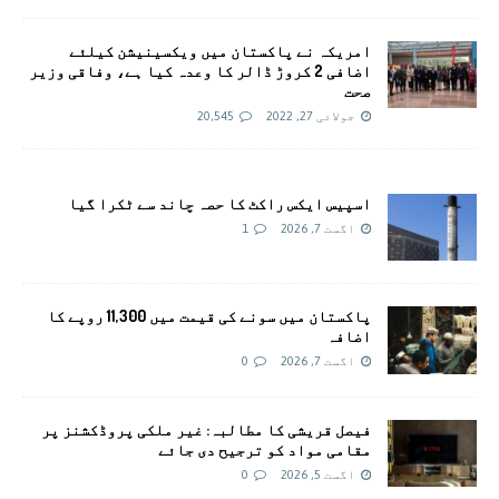
امريکہ نے پاکستان میں ویکسینیشن کیلئے
اضافی 2 کروڑ ڈالر کا وعدہ کیا ہے، وفاقی وزیر
صحت
جولائی 27, 2022
20,545
اسپیس ایکس راکٹ کا حصہ چاند سے ٹکرا گیا
اگست 7, 2026
1
پاکستان میں سونے کی قیمت میں 11,300 روپے کا
اضافہ
اگست 7, 2026
0
فیصل قریشی کا مطالبہ: غیر ملکی پروڈکشنز پر
مقامی مواد کو ترجیح دی جائے
اگست 5, 2026
0