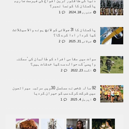
دنیا کی طاقتور ترین افواج کی فہرست جاری،
پاکستان کا کونسا نمبر؟
جنوری 18, 2024
1
پاکستان کا 31 جولائی کو لانچ ہونے والا سیٹلائٹ
کیا کردار ادا کرے گا؟
جولائی 31, 2025
2
سوات میں مقامی افراد کو طالبان کی ’ممکنہ
واپسی‘ کے حوالے سے کیا خدشات ہیں؟
اگست 23, 2022
2
92 سالہ شخص نے مسلسل 30ویں مرتبہ میراتھون
میں شرکت کرکے سب کو حیران کردیا
اپریل 4, 2025
1