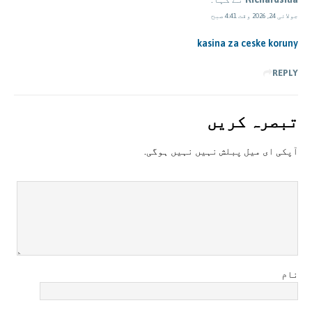
جولائی 24, 2026 وقت 4:41 صبح
kasina za ceske koruny
REPLY
تبصرہ کريں
آپکی ای ميل پبلش نہيں نہيں ہوگی.
نام