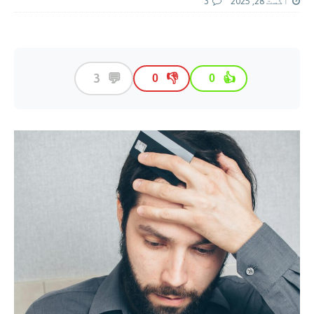
اگست 28, 2025
3
💬
3
👎
👍
0
0