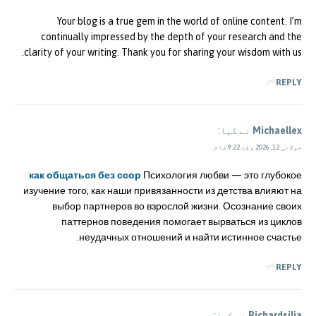
Your blog is a true gem in the world of online content. I’m
continually impressed by the depth of your research and the
clarity of your writing. Thank you for sharing your wisdom with us.
REPLY
Michaellex
نے کہا:
جولائی 12, 2026 وقت 9:22 شام
как общаться без ссор
Психология любви — это глубокое
изучение того, как наши привязанности из детства влияют на
выбор партнеров во взрослой жизни. Осознание своих
паттернов поведения помогает вырваться из циклов
неудачных отношений и найти истинное счастье.
REPLY
Richardsilia
نے کہا: