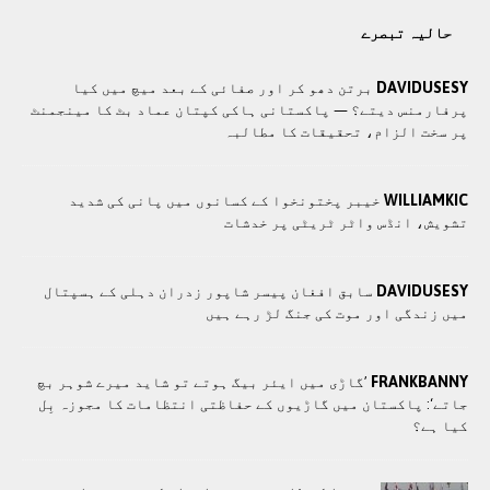
حالیہ تبصرے
DAVIDUSESY
برتن دھو کر اور صفائی کے بعد میچ میں کیا
پرفارمنس دیتے؟ — پاکستانی ہاکی کپتان عماد بٹ کا مینجمنٹ
پر سخت الزام، تحقیقات کا مطالبہ
WILLIAMKIC
خیبر پختونخوا کے کسانوں میں پانی کی شدید
تشویش، انڈس واٹر ٹریٹی پر خدشات
DAVIDUSESY
سابق افغان پیسر شاپور زدران دہلی کے ہسپتال
میں زندگی اور موت کی جنگ لڑ رہے ہیں
FRANKBANNY
’گاڑی میں ایئر بیگ ہوتے تو شاید میرے شوہر بچ
جاتے‘: پاکستان میں گاڑیوں کے حفاظتی انتظامات کا مجوزہ بِل
کیا ہے؟