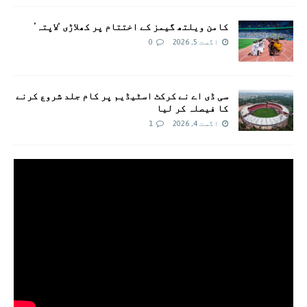
کامن ویلتھ گیمز کے اختتام پر کھلاڑی ‘لاپتہ’
اگست 5, 2026
0
سی ڈی اے نے کرکٹ اسٹیڈیم پر کام جلد شروع کرنے
کا فیصلہ کر لیا
اگست 4, 2026
1