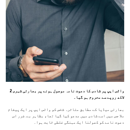
واٹس ایپ پر شادی کا دعوت نامہ موصول ہونے پر بھارتی شہری 2
لاکھ روپے سے محروم ہو گیا۔
بھارتی میڈیا کے مطابق متاثرہ شخص کو واٹس ایپ پر ایک پیغام
ملا جس میں اسے شادی میں مدعو کیا گیا تھا، بظاہر بے. ضرر اس
دعوت نامے کو کھولنا ایک مہنگی غلطی ثابت ہوا۔