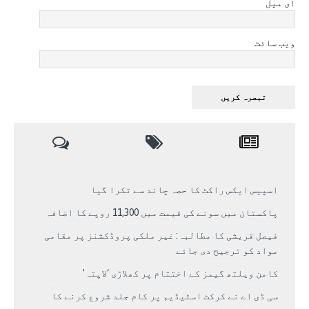
ای میل
ویب سائٹ
اسپیس ایکس راکٹ کا حصہ چاند سے ٹکرا گیا
پاکستان میں سونے کی قیمت میں 11,300 روپے کا اضافہ
فیصل قریشی کا مطالبہ: غیر ملکی پروڈکشنز پر مقامی
مواد کو ترجیح دی جائے
کامن ویلتھ گیمز کے اختتام پر کھلاڑی ‘لاپتہ’
سی ڈی اے نے کرکٹ اسٹیڈیم پر کام جلد شروع کرنے کا