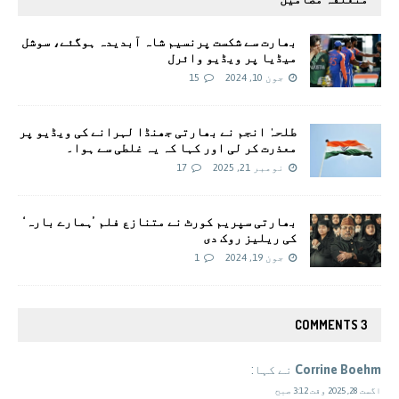
بھارت سے شکست پرنسیم شاہ آبدیدہ ہوگئے، سوشل
میڈیا پر ویڈیو وائرل
جون 10, 2024
15
طلحہٰ انجم نے بھارتی جھنڈا لہرانے کی ویڈیو پر
معذرت کر لی اور کہا کہ یہ غلطی سے ہوا۔
نومبر 21, 2025
17
بھارتی سپریم کورٹ نے متنازع فلم ’ہمارے بارہ‘
کی ریلیز روک دی
جون 19, 2024
1
3 COMMENTS
Corrine Boehm
نے کہا:
اگست 28, 2025 وقت 3:12 صبح