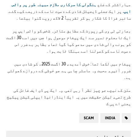
مہاراشٹر کے ضلع
ہنگولی کا سرکاری ملازم مبینہ طور پر واٹس
ایپ.
پر ایک جعلی ڈیجیٹل شادی کے دعوت نامے کے ذریعے کیے گئے.
سائبر فراڈ کا شکار ہو کر تقریباً 2 لاکھ روپے گنوا بیٹھا۔
بھارتی ٹی وی کی رپورٹ کے مطابق متاثرہ شخص کو واٹس ایپ پر
ایک نامعلوم نمبر سے. ایک پیغام موصول ہوا جس. میں اسے 30 اگست
کو ہونے والی شادی میں مدعو کیا گیا تھا، بظاہر بے ضرر اس
دعوت نامے کو کھولنا اسے مہنگا ثابت ہوا۔
پیغام میں لکھا تھا: خوش آمدید، 30 اگست 2025ء کو شادی میں
ضرور آئیں، محبت وہ ماسٹر چابی ہے. جو خوشی کے دروازے کھولتی
ہے۔
متن کے نیچے جو چیز نظر آ رہی تھی. وہ ایک پی ڈی ایف فائل کی
طرح تھی، لیکن حقیقت میں یہ ایک اینڈرائیڈ ایپلی کیشن پیکیج
یعنی اے پی ک
SCAM
INDIA
متعلقہ مضامین