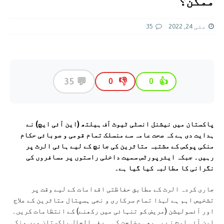
ممکن؟
مئی 24, 2022
35
💬
35
👎
👍
0
0
پاکستان میں نیشنل انسٹی ٹیوٹ آف ہیلتھ (این آئی ایچ) نے
ہدایت دی ہے کہ صحت عامہ سے منسلک تمام قومی و صوبائی حکام
منکی پوکس کے مشتبہ متاثرین کی جانچ کے لیے ہائی الرٹ پر
رہیں۔ جبکہ ایئرپورٹس سمیت داخلی راستوں پر مسافروں کی
نگرانی کا مطالبہ کیا گیا ہے۔
جاری کردہ الرٹ کے مطابق حفاظتی اقدامات کے لیے وقت پر
تشخیص اہم ہے لہذا تمام سرکاری و نجی ہسپتال متاثرین کے علاج
اور آئسولیشن (مریض کو تنہائی میں رکھنے) کے انتظامات کریں۔
این آئی ایچ نے یہ بھی وضاحت کی ہے فی الحال پاکستان میں منکی