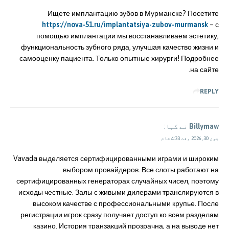
Ищете имплантацию зубов в Мурманске? Посетите
https://nova-51.ru/implantatsiya-zubov-murmansk
– с
помощью имплантации мы восстанавливаем эстетику,
функциональность зубного ряда, улучшая качество жизни и
самооценку пациента. Только опытные хирурги! Подробнее
на сайте.
REPLY
Billymaw
نے کہا:
جون 30, 2026 وقت 4:33 شام
Vavada выделяется сертифицированными играми и широким
выбором провайдеров. Все слоты работают на
сертифицированных генераторах случайных чисел, поэтому
исходы честные. Залы с живыми дилерами транслируются в
высоком качестве с профессиональными крупье. После
регистрации игрок сразу получает доступ ко всем разделам
казино. История транзакций прозрачна, а на выводе нет