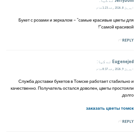
Jerrybom
نے کہا:
اپریل 8, 2026 وقت 1:23 شام
Букет с розами и зеркалом – "самые красивые цветы для
самой красивой”!
REPLY
Eugenejed
نے کہا:
اپریل 9, 2026 وقت 8:37 شام
Служба доставки букетов в Томске работает стабильно и
качественно. Получатель остался доволен, цветы простояли
долго.
заказать цветы томск
REPLY