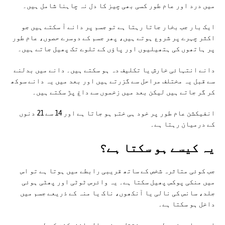
میں درد اور عام طور کسی بھی چیز کا دل نہ چاہنا شامل ہیں۔
ایک بار جب بخار جاتا رہتا ہے تو جسم پر دانے آ سکتے ہیں جو
اکثر چہرے پر شروع ہوتے ہیں، پھر جسم کے دوسرے حصوں، عام طور
پر ہاتھوں کی ہتھیلیوں اور پاؤں کے تلوے تک پھیل جاتے ہیں۔
دانے انتہائی خارش یا تکلیف دہ ہو سکتے ہیں۔ دانے میں بدلنے
سے قبل یہ مختلف مراحل سے گزرتے ہیں اور بعد میں یہ دانے سوکھ
کر گر جاتے ہیں لیکن بعد میں زخموں سے داغ پڑ سکتے ہیں۔
انفیکشن عام طور پر خود ہی ختم ہو جاتا ہے اور 14 سے 21 دنوں
کے درمیان رہتا ہے۔
یہ کیسے ہو سکتا ہے؟
جب کوئی متاثرہ شخص کے ساتھ قریبی رابطے میں ہوتا ہے تو اس
میں منکی پوکس پھیل سکتا ہے۔ یہ وائرس ٹوٹی اور پھٹی ہوئی
جلد، سانس کی نالی یا آنکھوں، ناک یا منہ کے ذریعے جسم میں
داخل ہو سکتا ہے۔
اسے پہلے جنسی طور پر منتقل ہونے والے انفیکشن کے طور پر