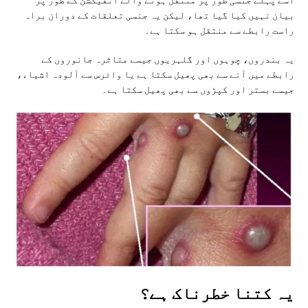
بیان نہیں کیا گیا تھا، لیکن یہ جنسی تعلقات کے دوران براہ
راست رابطے سے منتقل ہو سکتا ہے۔
یہ بندروں، چوہوں اور گلہریوں جیسے متاثرہ جانوروں کے
رابطے میں آنے سے بھی پھیل سکتا ہے یا وائرس سے آلودہ اشیاء،
جیسے بستر اور کپڑوں سے بھی پھیل سکتا ہے۔
یہ کتنا خطرناک ہے؟