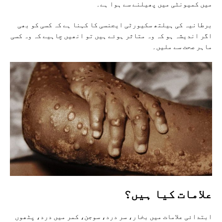
میں کمیونٹی میں پھیلنے سے ہوا ہے۔
برطانیہ کی ہیلتھ سکیورٹی ایجنسی کا کہنا ہے کہ کسی کو بھی
اگر اندیشہ ہو کہ وہ متاثر ہوئے ہیں تو انھیں چاہیے کہ وہ کسی
ماہر صحت سے ملیں۔
علامات کیا ہیں؟
ابتدائی علامات میں بخار، سر درد، سوجن، کمر میں درد، پٹھوں