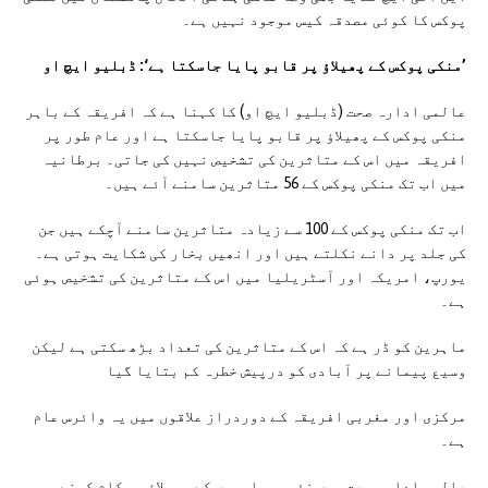
پوکس کا کوئی مصدقہ کیس موجود نہیں ہے۔
’
منکی پوکس کے پھیلاؤ پر قابو پایا جاسکتا ہے
‘: ڈبلیو ایچ او
عالمی ادارہ صحت (ڈبلیو ایچ او) کا کہنا ہے کہ افریقہ کے باہر
منکی پوکس کے پھیلاؤ پر قابو پایا جاسکتا ہے اور عام طور پر
افریقہ میں اس کے متاثرین کی تشخیص نہیں کی جاتی۔ برطانیہ
میں اب تک منکی پوکس کے 56 متاثرین سامنے آئے ہیں۔
اب تک منکی پوکس کے 100 سے زیادہ متاثرین سامنے آچکے ہیں جن
کی جلد پر دانے نکلتے ہیں اور انھیں بخار کی شکایت ہوتی ہے۔
یورپ، امریکہ اور آسٹریلیا میں اس کے متاثرین کی تشخیص ہوئی
ہے۔
ماہرین کو ڈر ہے کہ اس کے متاثرین کی تعداد بڑھ سکتی ہے لیکن
وسیع پیمانے پر آبادی کو درپیش خطرہ کم بتایا گیا
مرکزی اور مغربی افریقہ کے دوردراز علاقوں میں یہ وائرس عام
ہے۔
عالمی ادارہ صحت میں نئی بیماریوں کے پھیلاؤ پر کام کرنے