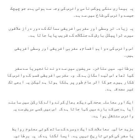
یہ بیماری منکی پوکس نامی وائرس کی وجہ سے ہوتی ہے، جو چیچک
جیسے وائرس کی شاخ میں سے ہے۔
یہ زیادہ تر وسطی اور مغربی افریقی ممالک کے دور دراز علاقوں
میں، ٹراپیکل بارش کے جنگلات کے قریب پایا جاتا ہے۔
اس وائرس کی دو اہم اقسام، مغربی افریقی اور وسطی افریقی
ہیں۔
برطانیہ میں متاثرہ مریضوں میں سے دو نے نائجیریا سے سفر
کیا تھا، اس لیے امکان ہے کہ وہ مغربی افریقی قسم کے وائرس کا
شکار ہیں، جو کا اثر عام طور پر ہلکا ہوتا ہے لیکن یہ ابھی تک
غیر مصدقہ ہے۔
ایک اور معاملہ صحت کی دیکھ بھال کرنے والے کارکن میں سامنے
آیا ہے جس کے بارے میں کہا جاتا ہے کہ اس میں کسی مریض سے یہ
وائرس منتقل ہوا ہے۔
مزید حالیہ معاملات کے ایک دوسرے کے ساتھ کوئی معلوم روابط
یا سفر کی کوئی تاریخ نہیں ہے۔ ایسا لگتا ہے کہ یہ برطانیہ