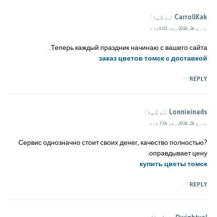
CarrollKak
نے کہا:
مارچ 26, 2026 وقت 6:01 شام
Теперь каждый праздник начинаю с вашего сайта.
заказ цветов томск с доставкой
REPLY
Lonnieinads
نے کہا:
مارچ 26, 2026 وقت 7:56 شام
?Сервис однозначно стоит своих денег, качество полностью
оправдывает цену.
купить цветы томск
REPLY