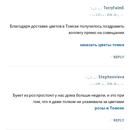
TerryFaimE
نے کہا:
مارچ 26, 2026 وقت 2:33 شام
Благодаря доставке цветов в Томске получилось поздравить
коллегу прямо на совещании.
заказать цветы томск
REPLY
Stephenvieva
نے کہا:
مارچ 26, 2026 وقت 5:49 شام
Букет из роз простоял у нас дома больше недели, и это при
том, что я даже толком не ухаживала за цветами.
розы в Томске
REPLY