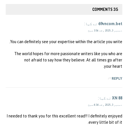
35 COMMENTS
69vncom.bet
نے کہا:
دسمبر 3, 2025 وقت 3:56 صبح
You can definitely see your expertise within the article you write.
The world hopes for more passionate writers like you who are
not afraid to say how they believe. At all times go after
your heart.
REPLY
XN 88
نے کہا:
دسمبر 3, 2025 وقت 4:34 صبح
I needed to thank you for this excellent read!! I definitely enjoyed
every little bit of it.