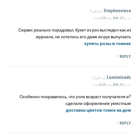
Stephenvieva
نے کہا:
مارچ 27, 2026 وقت 1:33 شام
Сервис реально порадовал, букет из роз выглядел как из
журнала, не хотелось его даже из рук выпускать.
купить розы в томске
REPLY
Lonnieinads
نے کہا:
مارچ 27, 2026 وقت 11:21 شام
?Особенно понравилось, что учли возраст получателя и
сделали оформление уместным.
доставка цветов томск на дом
REPLY