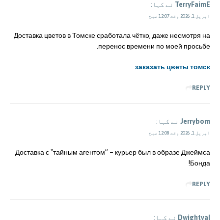
TerryFaimE
نے کہا:
اپریل 1, 2026 وقت 12:07 صبح
Доставка цветов в Томске сработала чётко, даже несмотря на
перенос времени по моей просьбе.
заказать цветы томск
REPLY
Jerrybom
نے کہا:
اپریل 1, 2026 وقت 12:08 صبح
Доставка с "тайным агентом” – курьер был в образе Джеймса
Бонда!
REPLY
Dwightval
نے کہا: