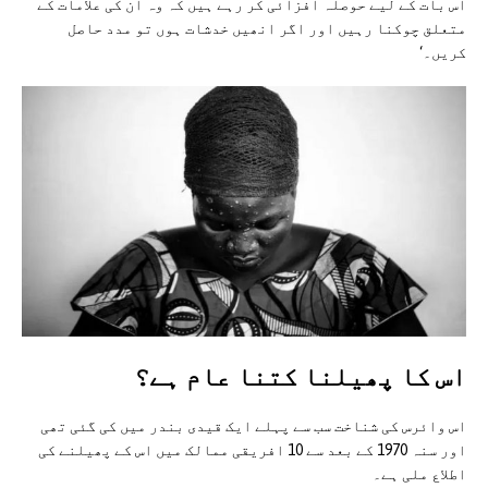
اس بات کے لیے حوصلہ افزائی کر رہے ہیں کہ وہ ان کی علامات کے
متعلق چوکنا رہیں اور اگر انھیں خدشات ہوں تو مدد حاصل
کریں۔‘
اس کا پھیلنا کتنا عام ہے؟
اس وائرس کی شناخت سب سے پہلے ایک قیدی بندر میں کی گئی تھی
اور سنہ 1970 کے بعد سے 10 افریقی ممالک میں اس کے پھیلنے کی
اطلاع ملی ہے۔