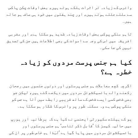
وائرس کے زیادہ تر اثرات ہلکے ہوتے ہیں، بعض اوقات چکن پاکس
سے ملتے جلتے ہوتے ہیں، اور چند ہفتوں میں خود ہی صاف ہو جاتے
ہیں۔
تاہم منکی پوکس بعض اوقات زیادہ شدید ہو سکتا ہے، اور مغربی
افریقہ میں اس کی وجہ سے اموات کی بھی اطلاعات ہیں جن کی تصدیق
نہیں کی جا سکی۔
کیا ہم جنس پرست مردوں کو زیادہ
خطرہ ہے؟
اگرچہ کچھ معاملات ہم جنس پرستوں اور دونوں جنسوں میں رجحان
رکھنے والے بائسیکشوئل مردوں میں دیکھے گئے ہیں، لیکن جو
بھی شخص کسی ایسے شخص کے ساتھ قریبی رابطے میں آتا ہے جس کو
منکی پوکس ہے وہ ممکنہ طور پر وائرس کا شکار ہو سکتا ہے۔
یو کے ہیلتھ سکیورٹی ایجنسی نے کہا ہے کہ برطانیہ اور یورپ
میں حالیہ کیسز کا ’قابل ذکر تناسب‘ ہم جنس پرستوں اور
بائسیکشوئل مردوں میں پایا گیا ہے ’لہٰذا ہم خاص طور پر ان کی