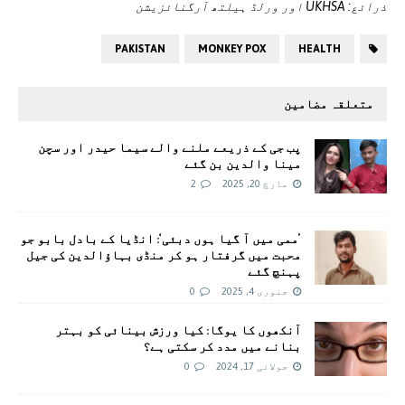
ذرائع: UKHSA اور ورلڈ ہیلتھ آرگنائزیشن
PAKISTAN
MONKEY POX
HEALTH
متعلقہ مضامین
پب جی کے ذریعے ملنے والے سیما حیدر اور سچن
مینا والدین بن گئے
مارچ 20, 2025
2
’ممی میں آ گیا ہوں دبئی‘: انڈیا کے بادل بابو جو
محبت میں گرفتار ہو کر منڈی بہاؤالدین کی جیل
پہنچ گئے
جنوری 4, 2025
0
آنکھوں کا یوگا: کیا ورزش بینائی کو بہتر
بنانے میں مدد کر سکتی ہے؟
جولائی 17, 2024
0