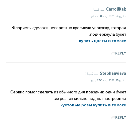
CarrollKak
نے کہا:
مارچ 24, 2026 وقت 9:38 شام
Флористы сделали невероятно красивую упаковку, которая
подчеркнула букет.
купить цветы в томске
REPLY
Stephenvieva
نے کہا:
مارچ 25, 2026 وقت 2:50 صبح
Сервис помог сделать из обычного дня праздник, один букет
из роз так сильно поднял настроение.
кустовые розы купить в томске
REPLY