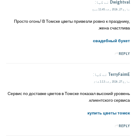
Dwightval
نے کہا:
مارچ 27, 2026 وقت 11:45 صبح
Просто огонь! В Томске цветы привезли ровно к празднику,
жена счастлива.
свадебный букет
REPLY
TerryFaimE
نے کہا:
مارچ 27, 2026 وقت 1:13 شام
Сервис по доставке цветов в Томске показал высокий уровень
клиентского сервиса.
купить цветы томск
REPLY