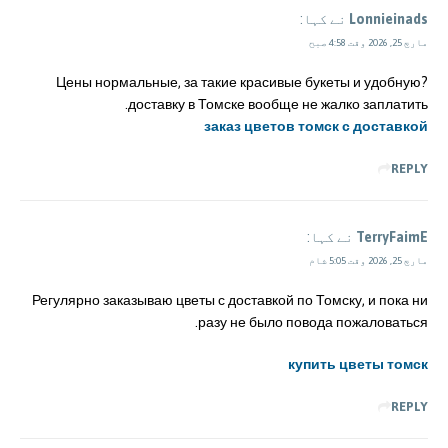
Lonnieinads
نے کہا:
مارچ 25, 2026 وقت 4:58 صبح
?Цены нормальные, за такие красивые букеты и удобную
доставку в Томске вообще не жалко заплатить.
заказ цветов томск с доставкой
REPLY
TerryFaimE
نے کہا:
مارچ 25, 2026 وقت 5:05 شام
Регулярно заказываю цветы с доставкой по Томску, и пока ни
разу не было повода пожаловаться.
купить цветы томск
REPLY