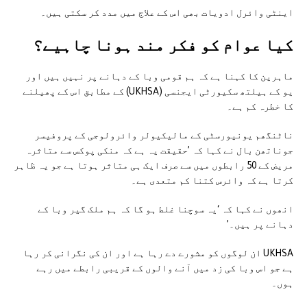
اینٹی وائرل ادویات بھی اس کے علاج میں مدد کر سکتی ہیں۔
کیا عوام کو فکر مند ہونا چاہیے؟
ماہرین کا کہنا ہے کہ ہم قومی وبا کے دہانے پر نہیں ہیں اور
یو کے ہیلتھ سکیورٹی ایجنسی (UKHSA) کے مطابق اس کے پھیلنے
کا خطرہ کم ہے۔
ناٹنگھم یونیورسٹی کے مالیکیولر وائرولوجی کے پروفیسر
جوناتھن بال نے کہا کہ ’حقیقت یہ ہے کہ منکی پوکس سے متاثرہ
مریض کے 50 رابطوں میں سے صرف ایک ہی متاثر ہوتا ہے جو یہ ظاہر
کرتا ہے کہ وائرس کتنا کم متعدی ہے۔
انھوں نے کہا کہ ‘یہ سوچنا غلط ہو گا کہ ہم ملک گیر وبا کے
دہانے پر ہیں۔’
UKHSA ان لوگوں کو مشورے دے رہا ہے اور ان کی نگرانی کر رہا
ہے جو اس وبا کی زد میں آنے والوں کے قریبی رابطے میں رہے
ہوں۔