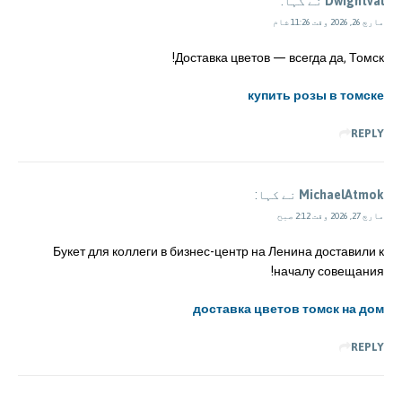
Dwightval
نے کہا:
مارچ 26, 2026 وقت 11:26 شام
Доставка цветов — всегда да, Томск!
купить розы в томске
REPLY
MichaelAtmok
نے کہا:
مارچ 27, 2026 وقت 2:12 صبح
Букет для коллеги в бизнес-центр на Ленина доставили к
началу совещания!
доставка цветов томск на дом
REPLY