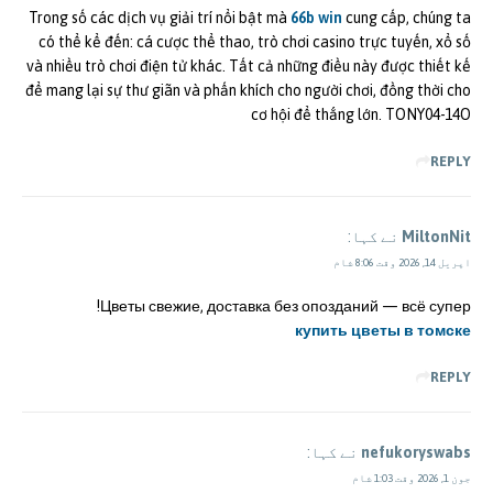
Trong số các dịch vụ giải trí nổi bật mà
66b win
cung cấp, chúng ta
có thể kể đến: cá cược thể thao, trò chơi casino trực tuyến, xổ số
và nhiều trò chơi điện tử khác. Tất cả những điều này được thiết kế
để mang lại sự thư giãn và phấn khích cho người chơi, đồng thời cho
cơ hội để thắng lớn. TONY04-14O
REPLY
MiltonNit
نے کہا:
اپریل 14, 2026 وقت 8:06 شام
Цветы свежие, доставка без опозданий — всё супер!
купить цветы в томске
REPLY
nefukoryswabs
نے کہا:
جون 1, 2026 وقت 1:03 شام