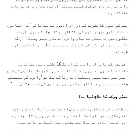
والی ماریا وان خرکوف کہتی ہیں کہ ‘اس صورتحال پر قابو پایا
جاسکتا ہے۔’
پیر کو نیوز کانفرنس کے دوران انھوں نے بتایا کہ ‘ہم انسانوں
سے انسانوں میں وائرس کی منتقلی روکنا چاہتے ہیں۔ ایسے
ملکوں میں یہ ممکن ہے جہاں وائرس اس قدر نہیں پھیلا۔’ ان کا
اشارہ یورپ اور شمالی امریکہ میں سامنے آنے والے کیسز کی
طرف تھا۔
افریقہ کے باہر اس وائرس کے اب تک 16 ملکوں میں متاثرین
سامنے آئے ہیں۔ ماہرین کا کہنا ہے کہ یہ کورونا وائرس کی طرح
اتنی تیزی سے نہیں پھیلتا۔ ماریا کے مطابق ‘وائرس کی منتقلی
جِلد سے ہو رہی ہے۔ اکثر لوگوں میں بیماری کی شدت معتدل ہے۔’
منکی پوکس کا علاج کیا ہے؟
برطانیہ کی نیشنل ہیلتھ سروس کے مطابق یہ ایک نایاب وائرل
انفیکشن ہے جو اثرات کے اعتبار سے عام طور پر ہلکا ہوتا ہے
اور اس سے زیادہ تر لوگ چند ہفتوں میں ٹھیک ہو جاتے ہیں۔