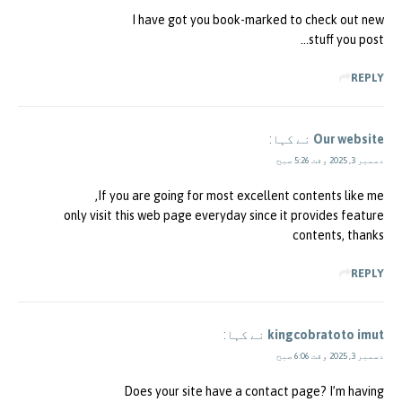
I have got you book-marked to check out new
stuff you post…
REPLY
Our website
نے کہا:
دسمبر 3, 2025 وقت 5:26 صبح
If you are going for most excellent contents like me,
only visit this web page everyday since it provides feature
contents, thanks
REPLY
kingcobratoto imut
نے کہا:
دسمبر 3, 2025 وقت 6:06 صبح
Does your site have a contact page? I’m having