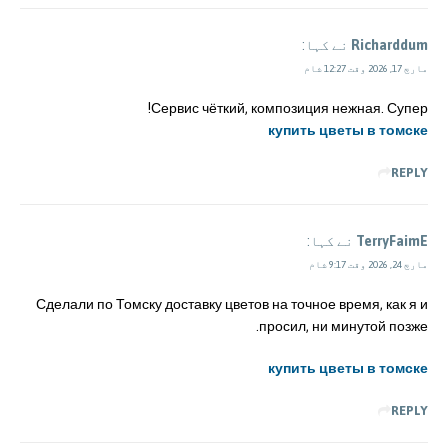
Richarddum
نے کہا:
مارچ 17, 2026 وقت 12:27 شام
Сервис чёткий, композиция нежная. Супер!
купить цветы в томске
REPLY
TerryFaimE
نے کہا:
مارچ 24, 2026 وقت 9:17 شام
Сделали по Томску доставку цветов на точное время, как я и
просил, ни минутой позже.
купить цветы в томске
REPLY