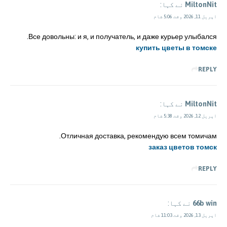
MiltonNit
نے کہا:
اپریل 11, 2026 وقت 5:06 شام
Все довольны: и я, и получатель, и даже курьер улыбался.
купить цветы в томске
REPLY
MiltonNit
نے کہا:
اپریل 12, 2026 وقت 5:38 شام
Отличная доставка, рекомендую всем томичам.
заказ цветов томск
REPLY
66b win
نے کہا:
اپریل 13, 2026 وقت 11:03 شام