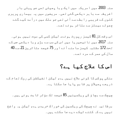
سنہ 2003 میں امریکہ میں ایک وبا پھیلی تھی جو پہلی بار
افریقہ سے باہر دیکھی گئی تھی۔ مریضوں میں یہ بیماری پریری
کتوں کے قریبی رابطے سے آئی تھی جو ملک میں درآمد کیے گئے
چھوٹے میملز سے متاثر ہوئے تھے۔
اس وقت کل 81 کیسز رپورٹ ہوئے، لیکن کسی کی موت نہیں ہوئی۔
سنہ 2017 میں نائیجیریا میں اس کی سب سے بڑی وبا دیکھی جس کے
تحت 172 مشتبہ کیسز سامنے آئے اور 75 فیصد متاثرین 21 سے 40
سال کی عمر کے مرد تھے۔
اس کا علاج کیا ہے؟
منکی پوکس کا کوئی علاج نہیں ہے، لیکن انفیکشن کی روک تھام کے
ذریعے پھیلاؤ پر قابو پایا جا سکتا ہے۔
چیچک سے بچاؤ کی ویکسینیں 85 فیصد تک مؤثر ثابت ہوئی ہیں۔
برطانیہ نے چیچک کی ویکسین کی خوراک خریدی ہے، لیکن یہ واضح
نہیں ہے کہ کتنے ٹیکے دیے جا سکتے ہیں۔