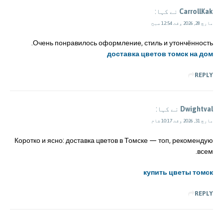
CarrollKak
نے کہا:
مارچ 28, 2026 وقت 12:54 صبح
Очень понравилось оформление, стиль и утончённость.
доставка цветов томск на дом
REPLY
Dwightval
نے کہا:
مارچ 31, 2026 وقت 10:17 شام
Коротко и ясно: доставка цветов в Томске — топ, рекомендую
всем.
купить цветы томск
REPLY