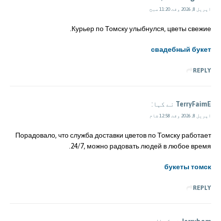
اپریل 8, 2026 وقت 11:20 صبح
Курьер по Томску улыбнулся, цветы свежие.
свадебный букет
REPLY
TerryFaimE
نے کہا:
اپریل 8, 2026 وقت 12:58 شام
Порадовало, что служба доставки цветов по Томску работает
24/7, можно радовать людей в любое время.
букеты томск
REPLY