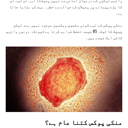
وائرس لوگوں کے درمیان آسانی سے نہیں پھیلتا اور اس لیے اس
کا بڑے پیمانے پر پھیلاؤ کے حوالے سے خطرہ بہت کم بتایا جاتا
ہے۔
منکی پوکس کے لیے کوئی مخصوص ویکسین موجود نہیں ہے، لیکن
چیچک کا ٹیکہ 85 فیصد تحفظ فراہم کرتا ہے کیونکہ دونوں وائرس
کافی ایک جیسے ہیں۔
منکی پوکس کتنا عام ہے؟